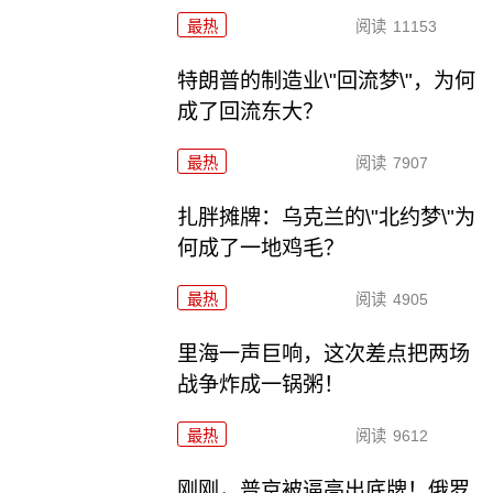
最热
阅读
11153
特朗普的制造业\"回流梦\"，为何
成了回流东大？
最热
阅读
7907
扎胖摊牌：乌克兰的\"北约梦\"为
何成了一地鸡毛？
最热
阅读
4905
里海一声巨响，这次差点把两场
战争炸成一锅粥！
最热
阅读
9612
刚刚，普京被逼亮出底牌！俄罗