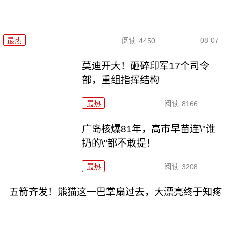
08-07
最热
阅读
4450
莫迪开大！砸碎印军17个司令
部，重组指挥结构
最热
阅读
8166
广岛核爆81年，高市早苗连\"谁
扔的\"都不敢提！
最热
阅读
3208
五箭齐发！熊猫这一巴掌扇过去，大漂亮终于知疼