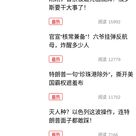
斯要干大事了！
最热
阅读
15992
官宣“核常兼备”！六爷挂弹反航
母，炸醒多少人
最热
阅读
12779
特朗普一句“珍珠港除外”，撕开美
国霸权遮羞布
最热
阅读
11702
灭人种？以色列这波操作，连特
朗普面子都敢踩！
最热
阅读
7166