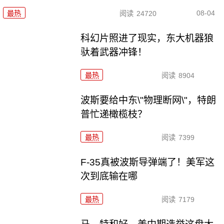
08-04
最热
阅读
24720
科幻片照进了现实，东大机器狼
驮着武器冲锋！
最热
阅读
8904
波斯要给中东\"物理断网\"，特朗
普忙递橄榄枝？
最热
阅读
7399
F-35真被波斯导弹端了！美军这
次到底输在哪
最热
阅读
7179