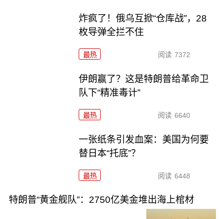
炸疯了！俄乌互掀“仓库战”，28
枚导弹全拦不住
最热
阅读
7372
伊朗赢了？这是特朗普给革命卫
队下“精准毒计”
最热
阅读
6640
一张纸条引发血案：美国为何要
替日本“托底”？
最热
阅读
6448
特朗普“黄金舰队”：2750亿美金堆出海上棺材