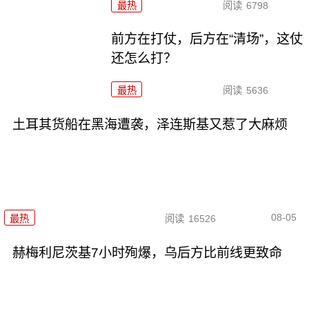
最热
阅读
6798
前方在打仗，后方在“清场”，这仗
还怎么打？
最热
阅读
5636
土耳其货船在黑海遭袭，泽连斯基又惹了大麻烦
08-05
最热
阅读
16526
赫梅利尼茨基7小时殉爆，乌后方比前线更致命