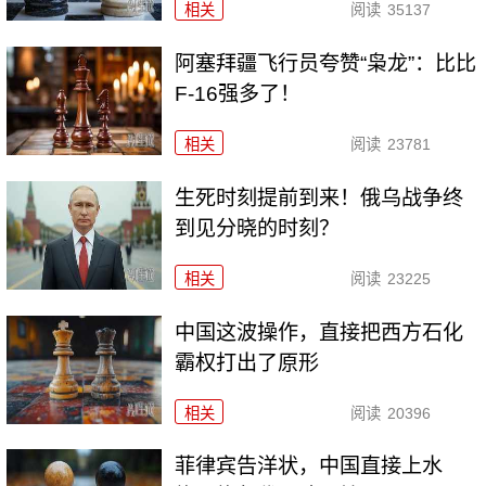
相关
阅读
35137
阿塞拜疆飞行员夸赞“枭龙”：比比
F-16强多了！
相关
阅读
23781
生死时刻提前到来！俄乌战争终
到见分晓的时刻？
相关
阅读
23225
中国这波操作，直接把西方石化
霸权打出了原形
相关
阅读
20396
菲律宾告洋状，中国直接上水