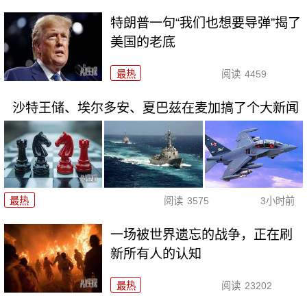
特朗普一句“我们也想要导弹”揭了
美国的老底
最热
阅读
4459
沙特王储、埃尔多安、夏巴兹在麦加搞了个大新闻
最热
阅读
3575
3小时前
一场被世界遗忘的战争，正在刷
新所有人的认知
最热
阅读
23202