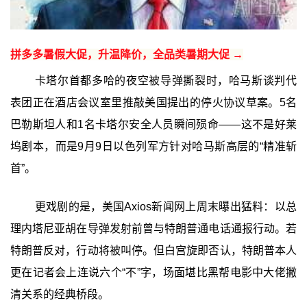
拼多多暑假大促，升温降价，全品类暑期大促 →
卡塔尔首都多哈的夜空被导弹撕裂时，哈马斯谈判代
表团正在酒店会议室里推敲美国提出的停火协议草案。5名
巴勒斯坦人和1名卡塔尔安全人员瞬间殒命——这不是好莱
坞剧本，而是9月9日以色列军方针对哈马斯高层的“精准斩
首”。
更戏剧的是，美国Axios新闻网上周末曝出猛料：以总
理内塔尼亚胡在导弹发射前曾与特朗普通电话通报行动。若
特朗普反对，行动将被叫停。但白宫旋即否认，特朗普本人
更在记者会上连说六个“不”字，场面堪比黑帮电影中大佬撇
清关系的经典桥段。