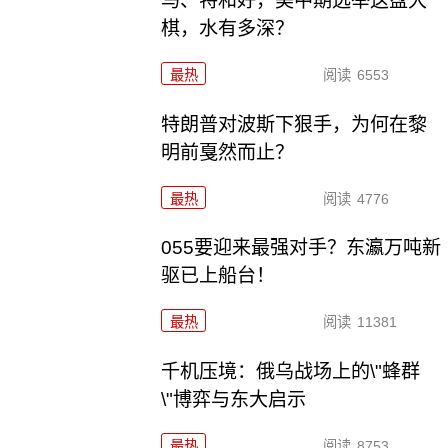
马、特和好，美中期选举这盘大
棋，水有多深？
最热
阅读
6553
特朗普对波斯下狠手，为何在黎
明前戛然而止？
最热
阅读
4776
055要迎来最强对手？东瀛万吨新
驱已上船台！
最热
阅读
11381
千机压境：俄乌战场上的\"蜂群
\"博弈与东大启示
最热
阅读
8753