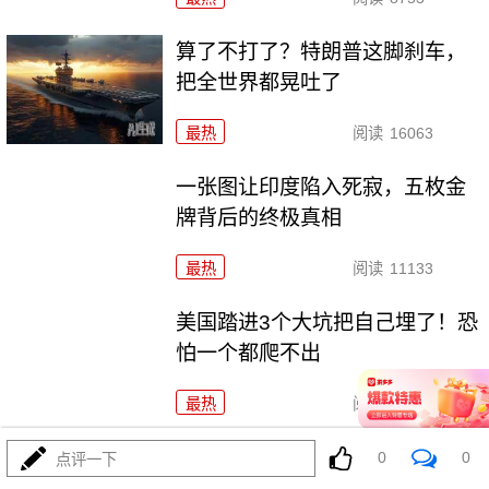
算了不打了？特朗普这脚刹车，
把全世界都晃吐了
最热
阅读
16063
一张图让印度陷入死寂，五枚金
牌背后的终极真相
最热
阅读
11133
美国踏进3个大坑把自己埋了！恐
怕一个都爬不出
最热
阅读
18218
上将一封信捅破天！美军五艘驱
0
0
点评一下
逐舰要盖三口锅！