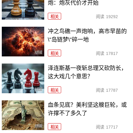
炮：炮灰代价才开始
相关
阅读
19292
冲之鸟礁一声炮响，高市早苗的
\"岛链梦\"碎一地
相关
阅读
17817
泽连斯基一夜斩总理又砍防长，
这大戏几个意思？
相关
阅读
17787
血条见底？美利坚这艘巨轮，或
许撑不了多久了
相关
阅读
17717