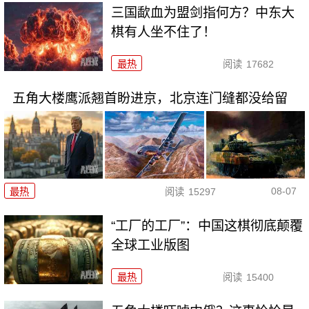
三国歃血为盟剑指何方？中东大
棋有人坐不住了！
最热
阅读
17682
五角大楼鹰派翘首盼进京，北京连门缝都没给留
08-07
最热
阅读
15297
“工厂的工厂”：中国这棋彻底颠覆
全球工业版图
最热
阅读
15400