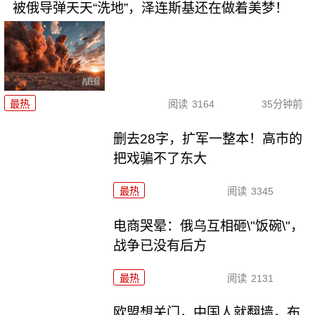
被俄导弹天天“洗地”，泽连斯基还在做着美梦！
最热
阅读
3164
35分钟前
删去28字，扩军一整本！高市的
把戏骗不了东大
最热
阅读
3345
电商哭晕：俄乌互相砸\"饭碗\"，
战争已没有后方
最热
阅读
2131
欧盟想关门，中国人就翻墙，布