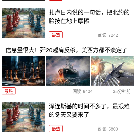
扎卢日内说的一句话，把北约的
脸按在地上摩擦
最热
阅读
7242
信息量很大！歼20越肩反杀，美西方都不淡定了
最热
阅读
6404
35分钟前
泽连斯基的时间不多了，最艰难
的冬天又要来了
最热
阅读
5809