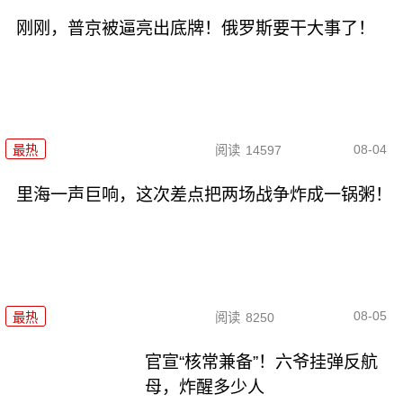
刚刚，普京被逼亮出底牌！俄罗斯要干大事了！
08-04
最热
阅读
14597
里海一声巨响，这次差点把两场战争炸成一锅粥！
08-05
最热
阅读
8250
官宣“核常兼备”！六爷挂弹反航
母，炸醒多少人