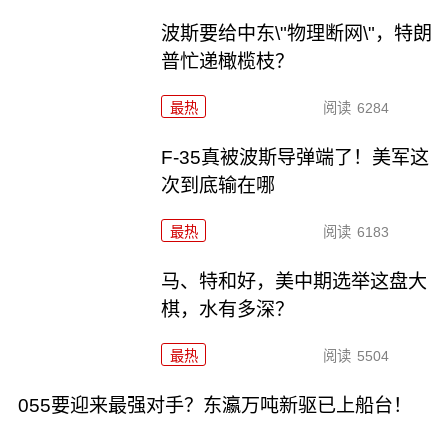
波斯要给中东\"物理断网\"，特朗
普忙递橄榄枝？
最热
阅读
6284
F-35真被波斯导弹端了！美军这
次到底输在哪
最热
阅读
6183
马、特和好，美中期选举这盘大
棋，水有多深？
最热
阅读
5504
055要迎来最强对手？东瀛万吨新驱已上船台！