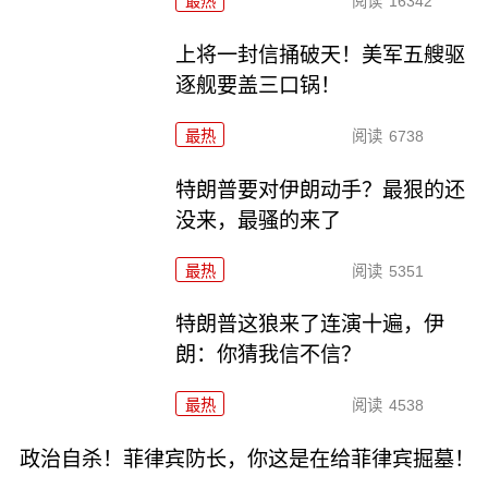
最热
阅读
16342
上将一封信捅破天！美军五艘驱
逐舰要盖三口锅！
最热
阅读
6738
特朗普要对伊朗动手？最狠的还
没来，最骚的来了
最热
阅读
5351
特朗普这狼来了连演十遍，伊
朗：你猜我信不信？
最热
阅读
4538
政治自杀！菲律宾防长，你这是在给菲律宾掘墓！