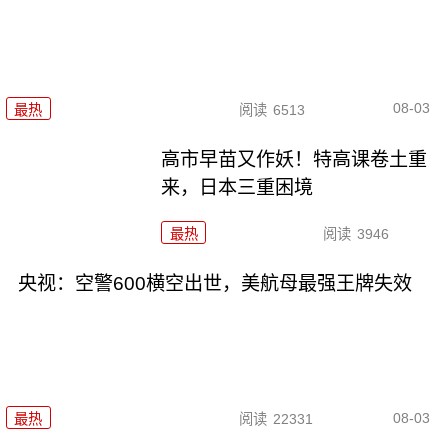
08-03
最热
阅读
6513
高市早苗又作妖！特高课卷土重
来，日本三重困境
最热
阅读
3946
央视：空警600横空出世，美航母最强王牌失效
08-03
最热
阅读
22331