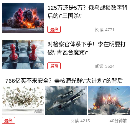
125万还是5万？俄乌战损数字背
后的\"三国杀\"
最热
阅读
4771
对检察官体系下手！李在明要打
破\"青瓦台魔咒\"
最热
阅读
3524
766亿买不来安全？美核潜光鲜\"大计划\"的背后
最热
阅读
4215
40分钟前