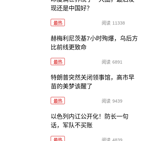
现还是中国好？
最热
阅读
11338
赫梅利尼茨基7小时殉爆，乌后方
比前线更致命
最热
阅读
6891
特朗普突然关闭领事馆，高市早
苗的美梦该醒了
最热
阅读
9439
以色列内讧公开化！防长一句
话，军队不买账
最热
阅读
4839