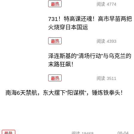
最热
阅读
4774
731！特高课还魂！高市早苗两把
火烧穿日本国运
最热
阅读
4393
泽连斯基的“清场行动”与乌克兰的
末路狂飙！
最热
阅读
3511
南海6天禁航，东大摆下“阳谋棋”，锤炼铁拳头！
08-04
最热
阅读
19468