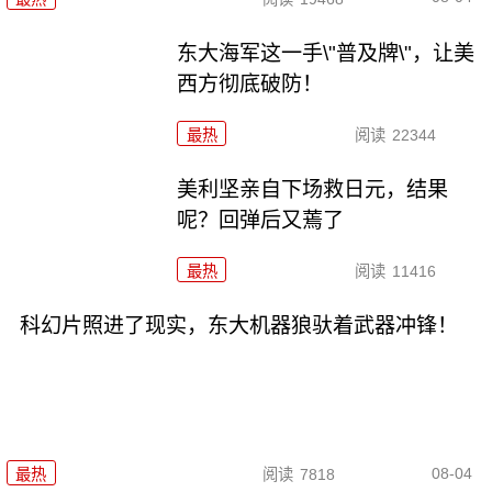
东大海军这一手\"普及牌\"，让美
西方彻底破防！
最热
阅读
22344
美利坚亲自下场救日元，结果
呢？回弹后又蔫了
最热
阅读
11416
科幻片照进了现实，东大机器狼驮着武器冲锋！
08-04
最热
阅读
7818