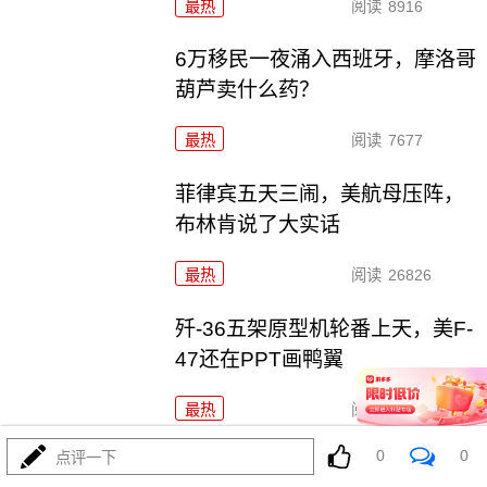
最热
阅读
8916
6万移民一夜涌入西班牙，摩洛哥
葫芦卖什么药？
最热
阅读
7677
菲律宾五天三闹，美航母压阵，
布林肯说了大实话
最热
阅读
26826
歼-36五架原型机轮番上天，美F-
47还在PPT画鸭翼
最热
阅读
20658
0
0
点评一下
爱国者只剩半条命，美军却拉着