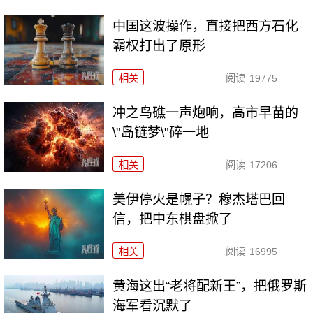
中国这波操作，直接把西方石化
霸权打出了原形
相关
阅读
19775
冲之鸟礁一声炮响，高市早苗的
\"岛链梦\"碎一地
相关
阅读
17206
美伊停火是幌子？穆杰塔巴回
信，把中东棋盘掀了
相关
阅读
16995
黄海这出“老将配新王”，把俄罗斯
海军看沉默了