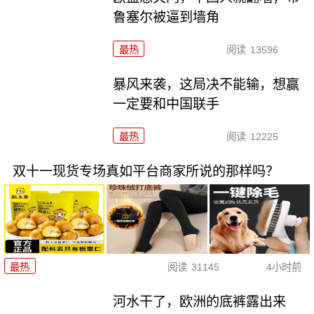
鲁塞尔被逼到墙角
最热
阅读
13596
暴风来袭，这局决不能输，想赢
一定要和中国联手
最热
阅读
12225
双十一现货专场真如平台商家所说的那样吗？
最热
阅读
31145
4小时前
河水干了，欧洲的底裤露出来