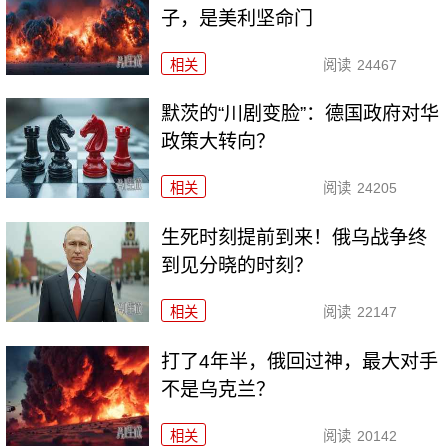
子，是美利坚命门
相关
阅读
24467
默茨的“川剧变脸”：德国政府对华
政策大转向？
相关
阅读
24205
生死时刻提前到来！俄乌战争终
到见分晓的时刻？
相关
阅读
22147
打了4年半，俄回过神，最大对手
不是乌克兰？
相关
阅读
20142