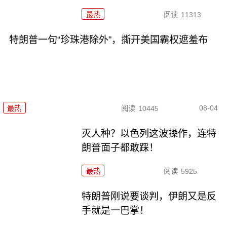
最热
阅读
11313
特朗普一句“珍珠港除外”，撕开美国霸权遮羞布
08-04
最热
阅读
10445
灭人种？以色列这波操作，连特
朗普面子都敢踩！
最热
阅读
5925
特朗普刚说要谈判，伊朗又是反
手就是一巴掌！