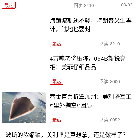
08-03
最热
阅读
8410
海锁波斯还不够，特朗普又生毒
计，陆地也要封
最热
阅读
8210
4万吨老将压阵，054B新锐亮
相：美菲仔细品品
最热
阅读
8000
吞金巨兽折翼加州：美利坚军工
\"里外掏空\"困局
最热
阅读
6052
波斯的浓缩铀，美利坚是真想拿，还是做样子？