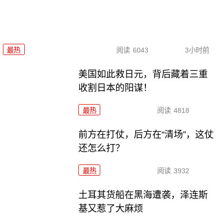
最热
阅读
6043
3小时前
美国如此救日元，背后藏着三重
收割日本的阳谋！
最热
阅读
4818
前方在打仗，后方在“清场”，这仗
还怎么打？
最热
阅读
3932
土耳其货船在黑海遭袭，泽连斯
基又惹了大麻烦