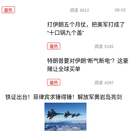
08-02
最热
阅读
6812
打伊朗五个月仗，把美军打成了
“十口锅九个盖”
最热
阅读
5245
特朗普要对伊朗“断气断电”？这豪
赌让全球买单
最热
阅读
4397
铁证出台！菲律宾求锤得锤！解放军黄岩岛亮剑