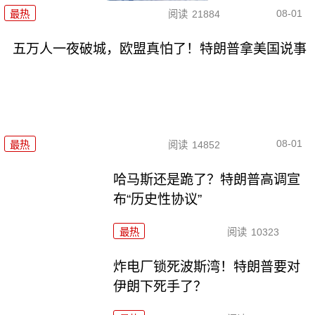
08-01
最热
阅读
21884
五万人一夜破城，欧盟真怕了！特朗普拿美国说事
08-01
最热
阅读
14852
哈马斯还是跪了？特朗普高调宣
布“历史性协议”
最热
阅读
10323
炸电厂锁死波斯湾！特朗普要对
伊朗下死手了？