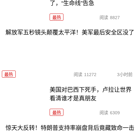
了，“生命线”告急
最热
阅读
8827
解放军五秒镜头颠覆太平洋！美军最后安全区没了
最热
阅读
11272
3小时前
美国对巴西下死手，卢拉让世界
看清谁才是真朋友
最热
阅读
6309
惊天大反转！特朗普支持率崩盘背后竟藏致命一击