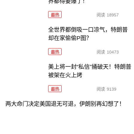
界都得要爆了！
最热
阅读
18957
全世界都倒吸一口凉气，特朗普
却在家偷偷P图？
最热
阅读
10473
美上将一封“私信”捅破天！特朗普
被架在火上烤
最热
阅读
9139
两大命门决定美国退无可退，伊朗别再幻想了！