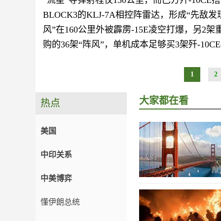
“流星”导弹射程仅150公里，而巴方歼-10CE
BLOCK3的KLJ-7A相控阵雷达，形成“先
风”在160公里外被霹雳-15E凌空打爆，另
购的36架“阵风”，单机成本足够买3架歼-10
1
2
大家都在看
热点
美国
中印关系
中美博弈
懂伊朗总统