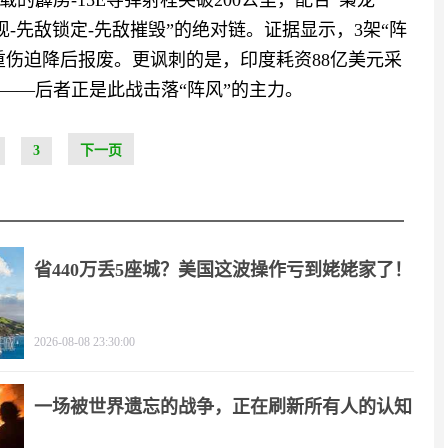
搭载的霹雳-15E导弹射程突破200公里，配合“枭龙”
敌发现-先敌锁定-先敌摧毁”的绝对链。证据显示，3架“阵
2架重伤迫降后报废。更讽刺的是，印度耗资88亿美元采
CE——后者正是此战击落“阵风”的主力。
3
下一页
省440万丢5座城？美国这波操作亏到姥姥家了！
2026-08-08 23:30:00
一场被世界遗忘的战争，正在刷新所有人的认知