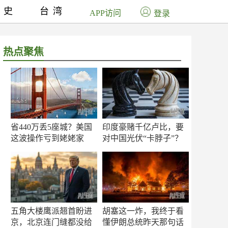
历史
台湾
APP访问
登录
热点聚焦
省440万丢5座城？美国
印度豪赌千亿卢比，要
这波操作亏到姥姥家
对中国光伏“卡脖子”？
了！
五角大楼鹰派翘首盼进
胡塞这一炸，我终于看
京，北京连门缝都没给
懂伊朗总统昨天那句话