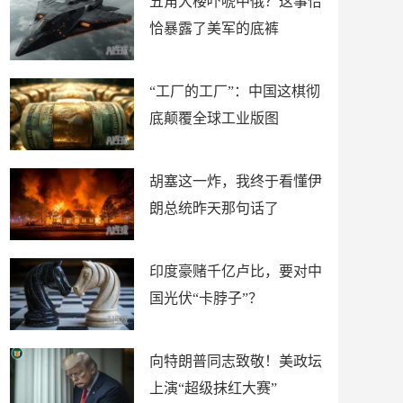
五角大楼吓唬中俄？这事恰
恰暴露了美军的底裤
“工厂的工厂”：中国这棋彻
底颠覆全球工业版图
胡塞这一炸，我终于看懂伊
朗总统昨天那句话了
印度豪赌千亿卢比，要对中
国光伏“卡脖子”？
向特朗普同志致敬！美政坛
上演“超级抹红大赛”