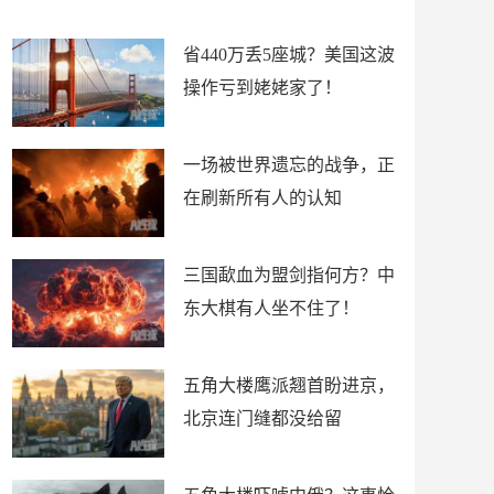
留
了
省440万丢5座城？美国这波
操作亏到姥姥家了！
一场被世界遗忘的战争，正
在刷新所有人的认知
三国歃血为盟剑指何方？中
东大棋有人坐不住了！
五角大楼鹰派翘首盼进京，
北京连门缝都没给留