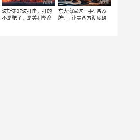
波斯第27波打击，打的
东大海军这一手\"普及
不是靶子，是美利坚命
牌\"，让美西方彻底破
门
防！