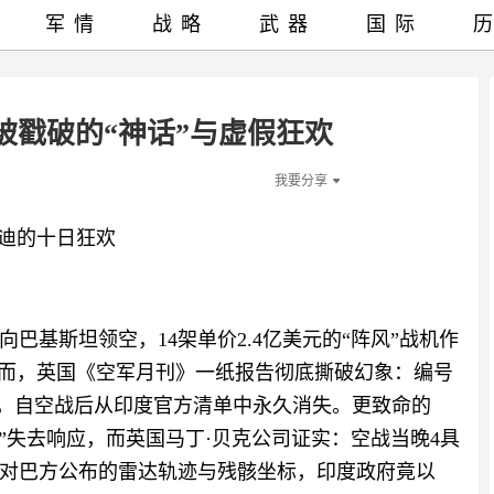
军情
战略
武器
国际
被戳破的“神话”与虚假狂欢
我要分享
莫迪的十日狂欢
扑向巴基斯坦领空，14架单价2.4亿美元的“阵风”战机作
然而，英国《空军月刊》一纸报告彻底撕破幻象：编号
四架“阵风”，自空战后从印度官方清单中永久消失。更致命的
”失去响应，而英国马丁·贝克公司证实：空战当晚4具
对巴方公布的雷达轨迹与残骸坐标，印度政府竟以