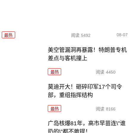
08-07
最热
阅读
5492
美空管漏洞再暴露！特朗普专机
差点与客机撞上
最热
阅读
4450
莫迪开大！砸碎印军17个司令
部，重组指挥结构
最热
阅读
8166
广岛核爆81年，高市早苗连\"谁
扔的\"都不敢提！