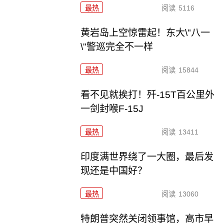
最热
阅读
5116
黄岩岛上空惊雷起！东大\"八一
\"警巡完全不一样
最热
阅读
15844
看不见就挨打！歼-15T百公里外
一剑封喉F-15J
最热
阅读
13411
印度满世界绕了一大圈，最后发
现还是中国好？
最热
阅读
13060
特朗普突然关闭领事馆，高市早