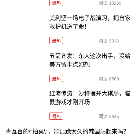
最热
阅读
10269
美利坚一场电子战演习，把自家
救护机送了命！
最热
阅读
9036
五箭齐发：东大这次出手，没给
美方留半点幻想
最热
阅读
6889
红海惊涛！沙特摆开大棋局，猫
鼠游戏才刚开场
最热
阅读
5845
青瓦台的\"拍桌\"，能让跪太久的韩国站起来吗？