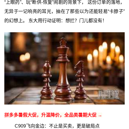
“上眼药”、玩“断供-恢复”闹剧的背景下， 这份订单的落地，
无异于一记响亮的耳光，抽在了那些以为还能轻易“卡脖子”
的幻想上。 东大用行动证明：想拦？门儿都没有！
拼多多暑假大促，升温降价，全品类暑期大促 →
C909飞向金边：不止是买卖，更是破局点