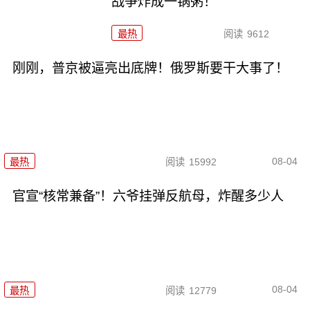
战争炸成一锅粥！
最热
阅读
9612
刚刚，普京被逼亮出底牌！俄罗斯要干大事了！
08-04
最热
阅读
15992
官宣“核常兼备”！六爷挂弹反航母，炸醒多少人
08-04
最热
阅读
12779