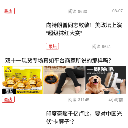
08-07
最热
阅读
9630
向特朗普同志致敬！美政坛上演
“超级抹红大赛”
最热
阅读
9641
双十一现货专场真如平台商家所说的那样吗？
最热
阅读
31145
4小时前
印度豪赌千亿卢比，要对中国光
伏“卡脖子”？