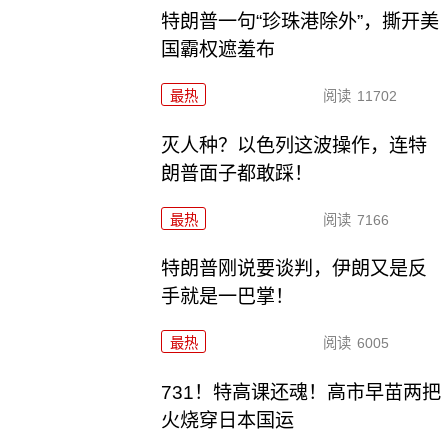
特朗普一句“珍珠港除外”，撕开美
国霸权遮羞布
最热
阅读
11702
灭人种？以色列这波操作，连特
朗普面子都敢踩！
最热
阅读
7166
特朗普刚说要谈判，伊朗又是反
手就是一巴掌！
最热
阅读
6005
731！特高课还魂！高市早苗两把
火烧穿日本国运