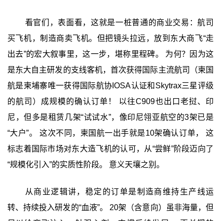
看官们，表面看，这就是一桩普通的商业交易：航司
买飞机，制造商卖飞机。但把镜头拉远，放到东大商飞“走
出去”的宏大叙事里，这一步，堪称里程碑。 为何？因为这
是东大自主研发的支线客机，首次获得国际主流航司（柬国
航是柬埔寨唯一获得国际航协IOSA认证和Skytrax三星评级
的航司）成规模的确认订单！ 以往C909也出口老挝、印
尼，但多是租赁几架“试试水”，像印尼翎亚航空的3架已是
“大户”。 这次不同，柬国航一出手就是10架确认订单， 这
标志着国际市场对东大造飞机的认可，从“尝鲜”阶段迈向了
“规模化引入”的实质性阶段。 意义天壤之别。
从商业逻辑讲，稳定的订单是制造商维持生产线运
转、持续投入研发的“血液”。 20架（含意向）虽非海量，但