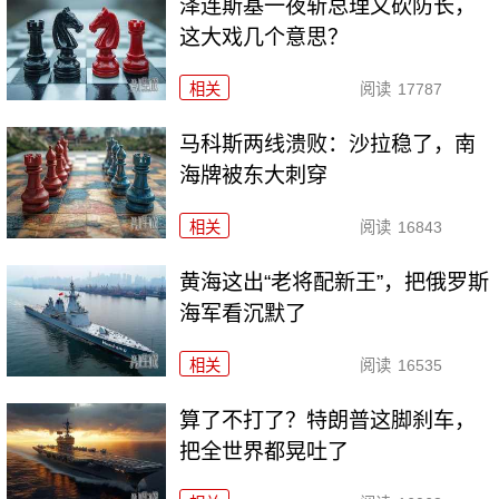
泽连斯基一夜斩总理又砍防长，
这大戏几个意思？
相关
阅读
17787
马科斯两线溃败：沙拉稳了，南
海牌被东大刺穿
相关
阅读
16843
黄海这出“老将配新王”，把俄罗斯
海军看沉默了
相关
阅读
16535
算了不打了？特朗普这脚刹车，
把全世界都晃吐了