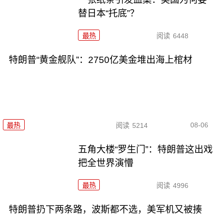
替日本“托底”？
最热
阅读
6448
特朗普“黄金舰队”：2750亿美金堆出海上棺材
08-06
最热
阅读
5214
五角大楼“罗生门”：特朗普这出戏
把全世界演懵
最热
阅读
4996
特朗普扔下两条路，波斯都不选，美军机又被揍