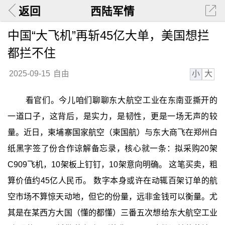
返回
西陆军情
中国“大飞机”再斩45亿大单，美国想拦
都拦不住
小
大
2025-09-15
自由
看官们。今儿咱们聊聊东大航空工业在东南亚撕开的
一道口子，这背后，是实力，是韧性，更是一场无声的较
量。近日，柬埔寨国家航空（柬国航）与东大商飞在郑州白
纸黑字签了份合作谅解备忘录，核心就一条：拟采购20架
C909飞机，10架板上钉钉，10架意向明确。 这笔买卖，粗
算价值约45亿人民币。 数字本身或许在动辄百架订单的航
空市场不算惊天动地，但它的份量，远非金钱可以衡量。尤
其是在某西方大国（懂的都懂）三番五次想给东大航空工业