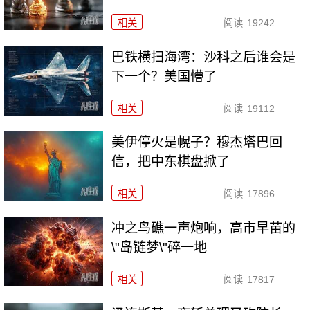
相关
阅读
19242
巴铁横扫海湾：沙科之后谁会是
下一个？美国懵了
相关
阅读
19112
美伊停火是幌子？穆杰塔巴回
信，把中东棋盘掀了
相关
阅读
17896
冲之鸟礁一声炮响，高市早苗的
\"岛链梦\"碎一地
相关
阅读
17817