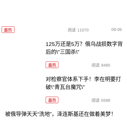
08-06
最热
阅读
11070
125万还是5万？俄乌战损数字背
后的\"三国杀\"
最热
阅读
8480
对检察官体系下手！李在明要打
破\"青瓦台魔咒\"
最热
阅读
6588
被俄导弹天天“洗地”，泽连斯基还在做着美梦！