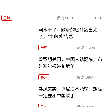
08-06
最热
阅读
5678
河水干了，欧洲的底裤露出来
了，“生命线”告急
最热
阅读
11228
欧盟想关门，中国人就翻墙，布
鲁塞尔被逼到墙角
最热
阅读
16674
暴风来袭，这局决不能输，想赢
一定要和中国联手
最热
阅读
15206