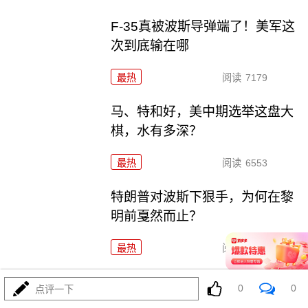
F-35真被波斯导弹端了！美军这
次到底输在哪
最热
阅读
7179
马、特和好，美中期选举这盘大
棋，水有多深？
最热
阅读
6553
特朗普对波斯下狠手，为何在黎
明前戛然而止？
最热
阅读
4776
055要迎来最强对手？东瀛万吨新
0
0
点评一下
驱已上船台！