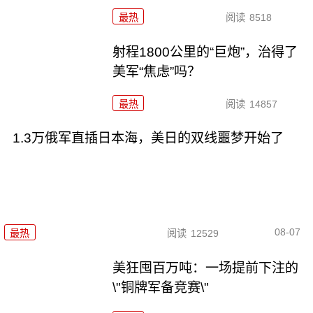
最热
阅读
8518
射程1800公里的“巨炮”，治得了
美军“焦虑”吗？
最热
阅读
14857
1.3万俄军直插日本海，美日的双线噩梦开始了
08-07
最热
阅读
12529
美狂囤百万吨：一场提前下注的
\"铜牌军备竞赛\"