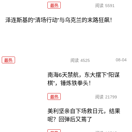
最热
阅读
5591
泽连斯基的“清场行动”与乌克兰的末路狂飙！
08-04
最热
阅读
4525
南海6天禁航，东大摆下“阳谋
棋”，锤炼铁拳头！
最热
阅读
21799
美利坚亲自下场救日元，结果
呢？回弹后又蔫了