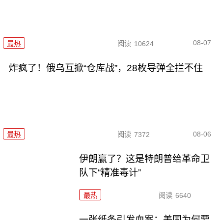
08-07
最热
阅读
10624
炸疯了！俄乌互掀“仓库战”，28枚导弹全拦不住
08-06
最热
阅读
7372
伊朗赢了？这是特朗普给革命卫
队下“精准毒计”
最热
阅读
6640
一张纸条引发血案：美国为何要