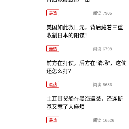
最热
阅读
7905
美国如此救日元，背后藏着三重
收割日本的阳谋！
最热
阅读
6798
前方在打仗，后方在“清场”，这仗
还怎么打？
最热
阅读
5636
土耳其货船在黑海遭袭，泽连斯
基又惹了大麻烦
最热
阅读
16526