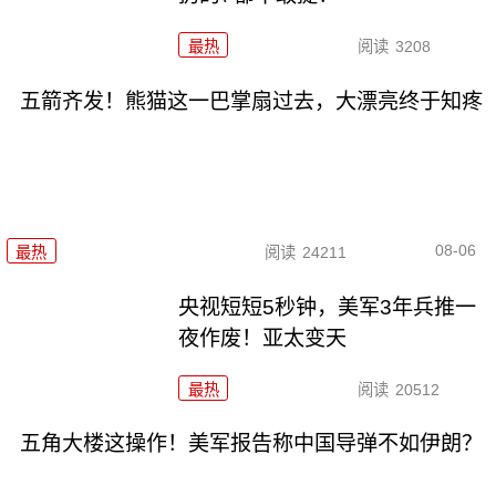
最热
阅读
3208
五箭齐发！熊猫这一巴掌扇过去，大漂亮终于知疼
08-06
最热
阅读
24211
央视短短5秒钟，美军3年兵推一
夜作废！亚太变天
最热
阅读
20512
五角大楼这操作！美军报告称中国导弹不如伊朗？