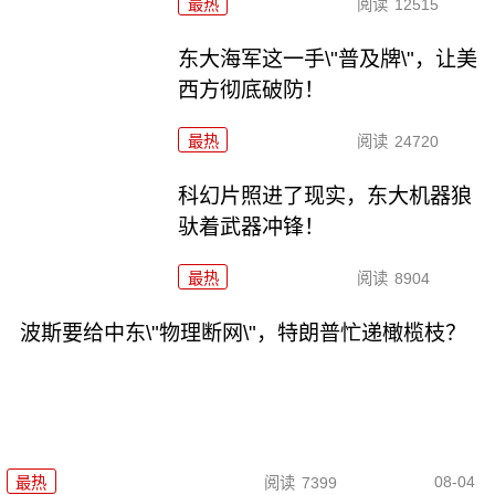
最热
阅读
12515
东大海军这一手\"普及牌\"，让美
西方彻底破防！
最热
阅读
24720
科幻片照进了现实，东大机器狼
驮着武器冲锋！
最热
阅读
8904
波斯要给中东\"物理断网\"，特朗普忙递橄榄枝？
08-04
最热
阅读
7399