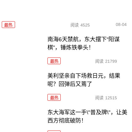
08-04
最热
阅读
4525
南海6天禁航，东大摆下“阳谋
棋”，锤炼铁拳头！
最热
阅读
21799
美利坚亲自下场救日元，结果
呢？回弹后又蔫了
最热
阅读
12515
东大海军这一手\"普及牌\"，让美
西方彻底破防！