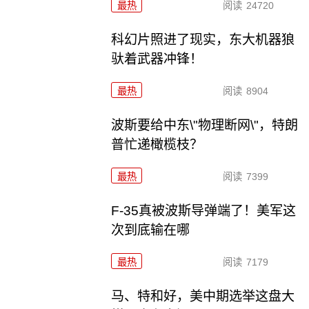
最热
阅读
24720
科幻片照进了现实，东大机器狼
驮着武器冲锋！
最热
阅读
8904
波斯要给中东\"物理断网\"，特朗
普忙递橄榄枝？
最热
阅读
7399
F-35真被波斯导弹端了！美军这
次到底输在哪
最热
阅读
7179
马、特和好，美中期选举这盘大