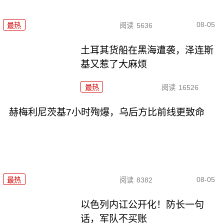
08-05
最热
阅读
5636
土耳其货船在黑海遭袭，泽连斯
基又惹了大麻烦
最热
阅读
16526
赫梅利尼茨基7小时殉爆，乌后方比前线更致命
08-05
最热
阅读
8382
以色列内讧公开化！防长一句
话，军队不买账