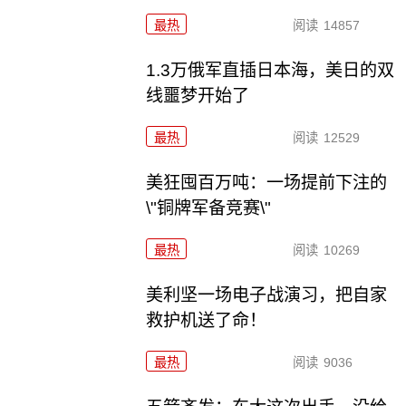
最热
阅读
14857
1.3万俄军直插日本海，美日的双
线噩梦开始了
最热
阅读
12529
美狂囤百万吨：一场提前下注的
\"铜牌军备竞赛\"
最热
阅读
10269
美利坚一场电子战演习，把自家
救护机送了命！
最热
阅读
9036