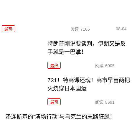
08-04
最热
阅读
7166
特朗普刚说要谈判，伊朗又是反
手就是一巴掌！
最热
阅读
6005
731！特高课还魂！高市早苗两把
火烧穿日本国运
最热
阅读
5591
泽连斯基的“清场行动”与乌克兰的末路狂飙！