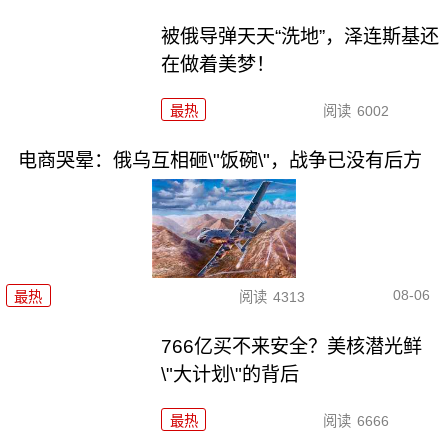
被俄导弹天天“洗地”，泽连斯基还
在做着美梦！
最热
阅读
6002
电商哭晕：俄乌互相砸\"饭碗\"，战争已没有后方
08-06
最热
阅读
4313
766亿买不来安全？美核潜光鲜
\"大计划\"的背后
最热
阅读
6666