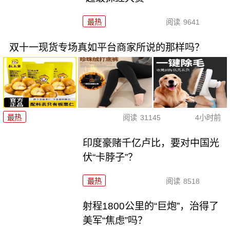
最热
阅读
9641
双十一现货专场真如平台商家所说的那样吗？
最热
阅读
31145
4小时前
印度豪赌千亿卢比，要对中国光
伏“卡脖子”？
最热
阅读
8518
射程1800公里的“巨炮”，治得了
美军“焦虑”吗？