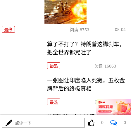
08-04
最热
阅读
8753
算了不打了？特朗普这脚刹车，
把全世界都晃吐了
最热
阅读
16063
一张图让印度陷入死寂，五枚金
牌背后的终极真相
最热
阅读
11133
美国踏进3个大坑把自己埋了！恐
0
0
点评一下
怕一个都爬不出