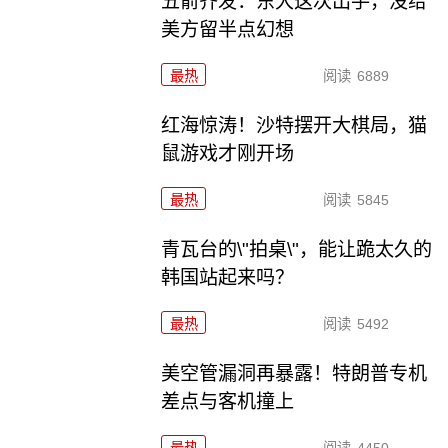
五箭齐发：东大这次出手，没给
美方留半点幻想
最热
阅读
6889
红海惊涛！沙特摆开大棋局，猫
鼠游戏才刚开场
最热
阅读
5845
青瓦台的\"拍桌\"，能让跪太久的
韩国站起来吗？
最热
阅读
5492
美空管漏洞再暴露！特朗普专机
差点与客机撞上
最热
阅读
4450