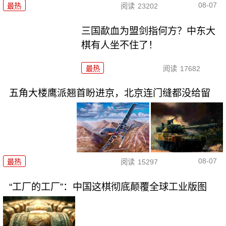
08-07
最热
阅读
23202
三国歃血为盟剑指何方？中东大
棋有人坐不住了！
最热
阅读
17682
五角大楼鹰派翘首盼进京，北京连门缝都没给留
08-07
最热
阅读
15297
“工厂的工厂”：中国这棋彻底颠覆全球工业版图