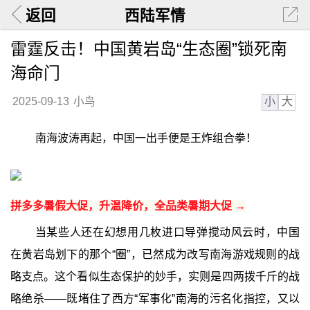
返回
西陆军情
雷霆反击！中国黄岩岛“生态圈”锁死南
海命门
小
大
2025-09-13
小鸟
南海波涛再起，中国一出手便是王炸组合拳！
拼多多暑假大促，升温降价，全品类暑期大促 →
当某些人还在幻想用几枚进口导弹搅动风云时，中国
在黄岩岛划下的那个“圈”，已然成为改写南海游戏规则的战
略支点。这个看似生态保护的妙手，实则是四两拨千斤的战
略绝杀——既堵住了西方“军事化”南海的污名化指控，又以