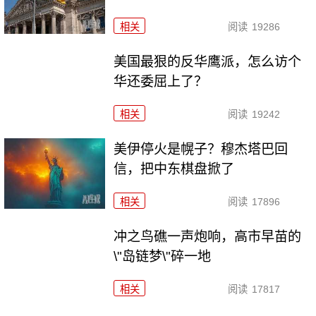
相关
阅读
19286
美国最狠的反华鹰派，怎么访个
华还委屈上了？
相关
阅读
19242
美伊停火是幌子？穆杰塔巴回
信，把中东棋盘掀了
相关
阅读
17896
冲之鸟礁一声炮响，高市早苗的
\"岛链梦\"碎一地
相关
阅读
17817