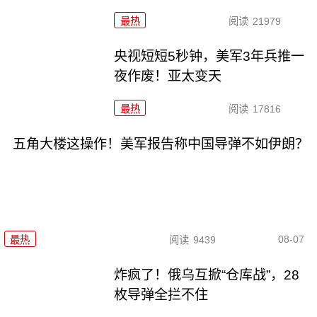
最热
阅读
21979
央视短短5秒钟，美军3年兵推一
夜作废！亚太变天
最热
阅读
17816
五角大楼这操作！美军报告称中国导弹不如伊朗？
08-07
最热
阅读
9439
炸疯了！俄乌互掀“仓库战”，28
枚导弹全拦不住