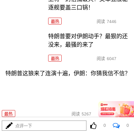
逐舰要盖三口锅！
最热
阅读
7446
特朗普要对伊朗动手？最狠的还
没来，最骚的来了
最热
阅读
6047
特朗普这狼来了连演十遍，伊朗：你猜我信不信？
08-03
最热
阅读
5267
0
0
点评一下
政治自杀！菲律宾防长，你这是