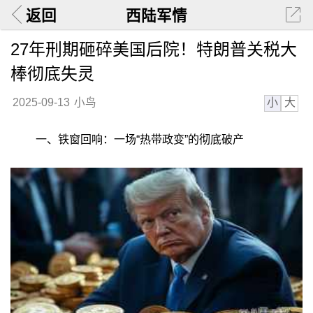
返回
西陆军情
27年刑期砸碎美国后院！特朗普关税大
棒彻底失灵
小
大
2025-09-13
小鸟
一、铁窗回响：一场“热带政变”的彻底破产