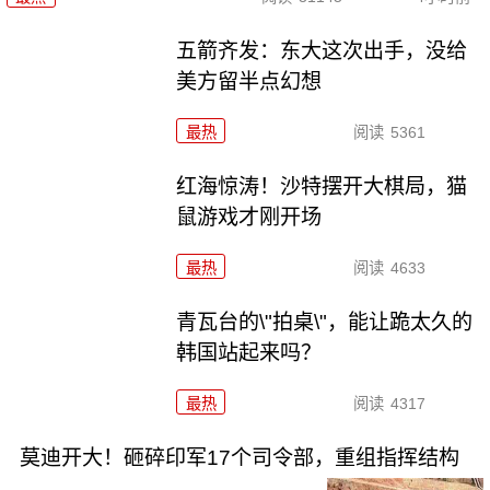
五箭齐发：东大这次出手，没给
美方留半点幻想
最热
阅读
5361
红海惊涛！沙特摆开大棋局，猫
鼠游戏才刚开场
最热
阅读
4633
青瓦台的\"拍桌\"，能让跪太久的
韩国站起来吗？
最热
阅读
4317
莫迪开大！砸碎印军17个司令部，重组指挥结构