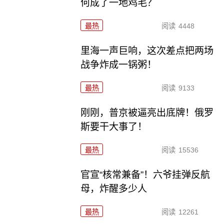
何成了一地鸡毛？
最热
阅读
4448
里海一声巨响，这次差点把两场
战争炸成一锅粥！
最热
阅读
9133
刚刚，普京被逼亮出底牌！俄罗
斯要干大事了！
最热
阅读
15536
官宣“核常兼备”！六爷挂弹反航
母，炸醒多少人
最热
阅读
12261