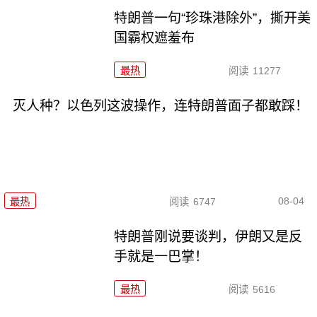
特朗普一句“珍珠港除外”，撕开美
国霸权遮羞布
最热
阅读
11277
灭人种？以色列这波操作，连特朗普面子都敢踩！
08-04
最热
阅读
6747
特朗普刚说要谈判，伊朗又是反
手就是一巴掌！
最热
阅读
5616