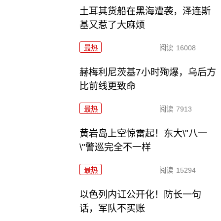
土耳其货船在黑海遭袭，泽连斯
基又惹了大麻烦
最热
阅读
16008
赫梅利尼茨基7小时殉爆，乌后方
比前线更致命
最热
阅读
7913
黄岩岛上空惊雷起！东大\"八一
\"警巡完全不一样
最热
阅读
15294
以色列内讧公开化！防长一句
话，军队不买账