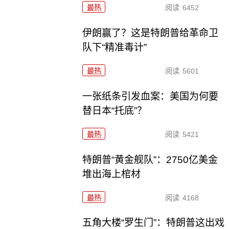
最热
阅读
6452
伊朗赢了？这是特朗普给革命卫
队下“精准毒计”
最热
阅读
5601
一张纸条引发血案：美国为何要
替日本“托底”？
最热
阅读
5421
特朗普“黄金舰队”：2750亿美金
堆出海上棺材
最热
阅读
4168
五角大楼“罗生门”：特朗普这出戏