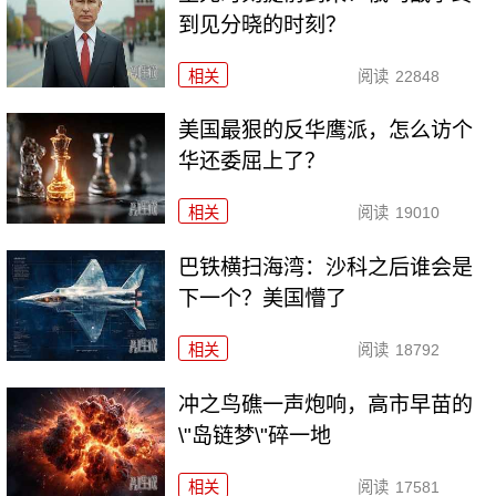
到见分晓的时刻？
相关
阅读
22848
美国最狠的反华鹰派，怎么访个
华还委屈上了？
相关
阅读
19010
巴铁横扫海湾：沙科之后谁会是
下一个？美国懵了
相关
阅读
18792
冲之鸟礁一声炮响，高市早苗的
\"岛链梦\"碎一地
相关
阅读
17581