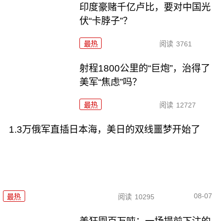
印度豪赌千亿卢比，要对中国光
伏“卡脖子”？
最热
阅读
3761
射程1800公里的“巨炮”，治得了
美军“焦虑”吗？
最热
阅读
12727
1.3万俄军直插日本海，美日的双线噩梦开始了
08-07
最热
阅读
10295