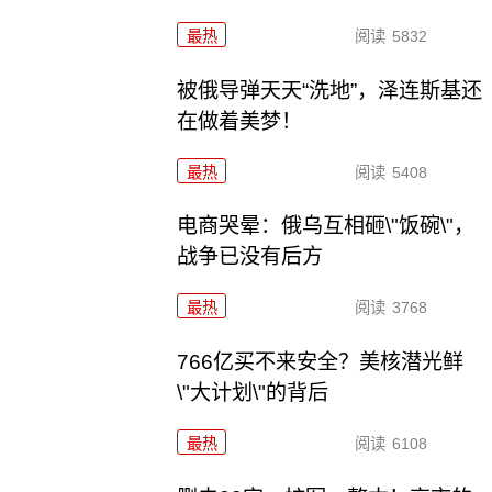
最热
阅读
5832
被俄导弹天天“洗地”，泽连斯基还
在做着美梦！
最热
阅读
5408
电商哭晕：俄乌互相砸\"饭碗\"，
战争已没有后方
最热
阅读
3768
766亿买不来安全？美核潜光鲜
\"大计划\"的背后
最热
阅读
6108