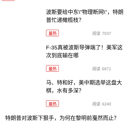
波斯要给中东\"物理断网\"，特朗
普忙递橄榄枝？
最热
阅读
7037
F-35真被波斯导弹端了！美军这
次到底输在哪
最热
阅读
6871
马、特和好，美中期选举这盘大
棋，水有多深？
最热
阅读
6240
特朗普对波斯下狠手，为何在黎明前戛然而止？