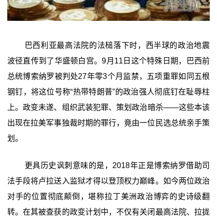
巴西利亚最高法院的法槌落下时，西半球的政治地震
波径直传到了华盛顿白宫。9月11日这个特殊日期，巴西前
总统博索纳罗被判处27年零3个月监禁，五项重罪如同五根
钢钉，将这位号称“热带特朗普”的政治强人彻底钉在耻辱柱
上。政变未遂、组织武装犯罪、策划政治暗杀——这些本该
出现在拉美军事独裁时期的罪行，竟由一位民选总统亲手策
划。
更具历史讽刺意味的是，2018年正是博索纳罗借助司
法手段将卢拉送入监狱才得以登顶权力巅峰。如今两位政治
对手的位置彻底颠倒，堪称拉丁美洲政治博弈的史诗级翻
转。在其被查获的政变计划中，不仅有关闭最高法院、拉拢