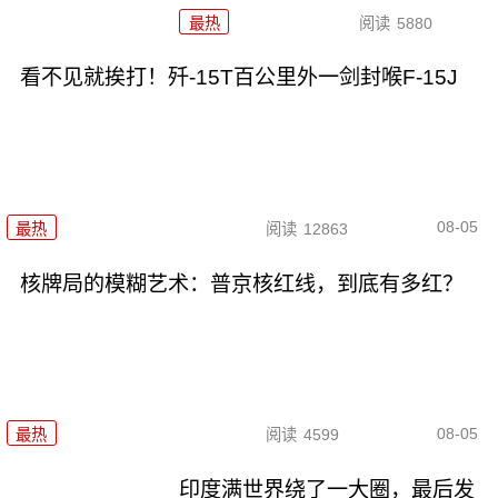
最热
阅读
5880
看不见就挨打！歼-15T百公里外一剑封喉F-15J
08-05
最热
阅读
12863
核牌局的模糊艺术：普京核红线，到底有多红？
08-05
最热
阅读
4599
印度满世界绕了一大圈，最后发