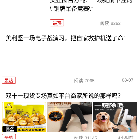
美狂囤百万吨：一场提前下注的
\"铜牌军备竞赛\"
最热
阅读
8262
美利坚一场电子战演习，把自家救护机送了命！
08-07
最热
阅读
7065
双十一现货专场真如平台商家所说的那样吗？
最热
阅读
31145
4小时前