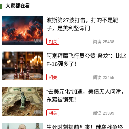
大家都在看
波斯第27波打击，打的不是靶
子，是美利坚命门
相关
阅读
25438
阿塞拜疆飞行员夸赞“枭龙”：比比
F-16强多了！
相关
阅读
23455
“去美元化”加速，美债无人问津，
东瀛被锁死！
相关
阅读
23399
生死时刻提前到来！俄乌战争终