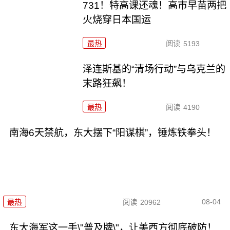
731！特高课还魂！高市早苗两把
火烧穿日本国运
最热
阅读
5193
泽连斯基的“清场行动”与乌克兰的
末路狂飙！
最热
阅读
4190
南海6天禁航，东大摆下“阳谋棋”，锤炼铁拳头！
08-04
最热
阅读
20962
东大海军这一手\"普及牌\"，让美西方彻底破防！