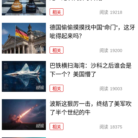
相关
阅读
19218
德国偷偷摸摸找中国“命门”，这牙
呲得起来吗？
相关
阅读
19200
巴铁横扫海湾：沙科之后谁会是
下一个？美国懵了
相关
阅读
19003
波斯这狠厉一击，终结了美军吹
了半个世纪的牛
相关
阅读
18375