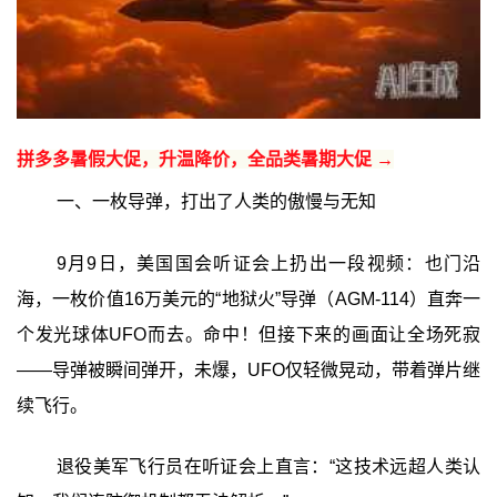
拼多多暑假大促，升温降价，全品类暑期大促 →
一、一枚导弹，打出了人类的傲慢与无知
9月9日，美国国会听证会上扔出一段视频：也门沿
海，一枚价值16万美元的“地狱火”导弹（AGM-114）直奔一
个发光球体UFO而去。命中！但接下来的画面让全场死寂
——导弹被瞬间弹开，未爆，UFO仅轻微晃动，带着弹片继
续飞行。
退役美军飞行员在听证会上直言：“这技术远超人类认