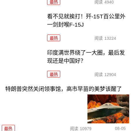
最热
阅读
4940
看不见就挨打！歼-15T百公里外
一剑封喉F-15J
最热
阅读
13224
印度满世界绕了一大圈，最后发
现还是中国好？
最热
阅读
12904
特朗普突然关闭领事馆，高市早苗的美梦该醒了
08-05
最热
阅读
10979