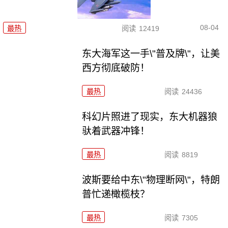
08-04
最热
阅读
12419
东大海军这一手\"普及牌\"，让美
西方彻底破防！
最热
阅读
24436
科幻片照进了现实，东大机器狼
驮着武器冲锋！
最热
阅读
8819
波斯要给中东\"物理断网\"，特朗
普忙递橄榄枝？
最热
阅读
7305