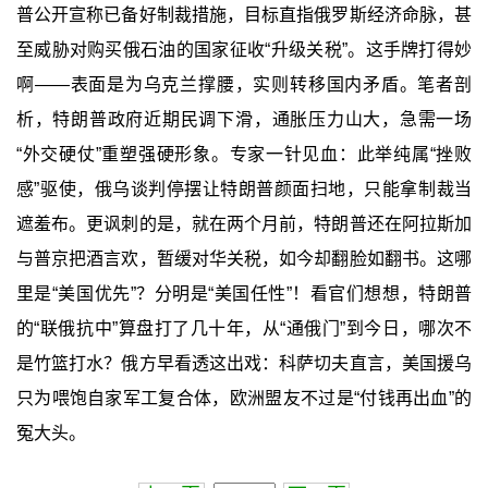
普公开宣称已备好制裁措施，目标直指俄罗斯经济命脉，甚
至威胁对购买俄石油的国家征收“升级关税”。这手牌打得妙
啊——表面是为乌克兰撑腰，实则转移国内矛盾。笔者剖
析，特朗普政府近期民调下滑，通胀压力山大，急需一场
“外交硬仗”重塑强硬形象。专家一针见血：此举纯属“挫败
感”驱使，俄乌谈判停摆让特朗普颜面扫地，只能拿制裁当
遮羞布。更讽刺的是，就在两个月前，特朗普还在阿拉斯加
与普京把酒言欢，暂缓对华关税，如今却翻脸如翻书。这哪
里是“美国优先”？分明是“美国任性”！看官们想想，特朗普
的“联俄抗中”算盘打了几十年，从“通俄门”到今日，哪次不
是竹篮打水？俄方早看透这出戏：科萨切夫直言，美国援乌
只为喂饱自家军工复合体，欧洲盟友不过是“付钱再出血”的
冤大头。