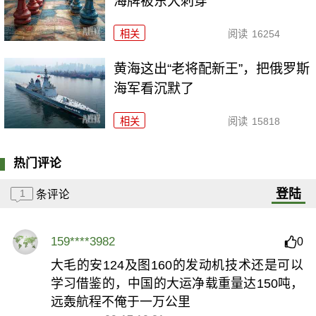
海牌被东大刺穿
相关
阅读
16254
黄海这出“老将配新王”，把俄罗斯
海军看沉默了
相关
阅读
15818
热门评论
登陆
1
条评论
159****3982
0
大毛的安124及图160的发动机技术还是可以
学习借鉴的，中国的大运净载重量达150吨，
远轰航程不俺于一万公里