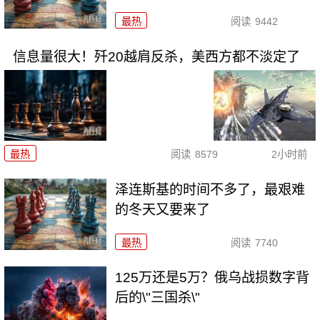
最热
阅读
9442
信息量很大！歼20越肩反杀，美西方都不淡定了
最热
阅读
8579
2小时前
泽连斯基的时间不多了，最艰难
的冬天又要来了
最热
阅读
7740
125万还是5万？俄乌战损数字背
后的\"三国杀\"