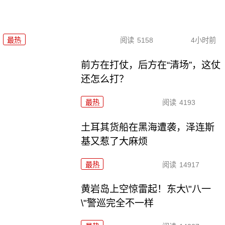
最热
阅读
5158
4小时前
前方在打仗，后方在“清场”，这仗
还怎么打？
最热
阅读
4193
土耳其货船在黑海遭袭，泽连斯
基又惹了大麻烦
最热
阅读
14917
黄岩岛上空惊雷起！东大\"八一
\"警巡完全不一样