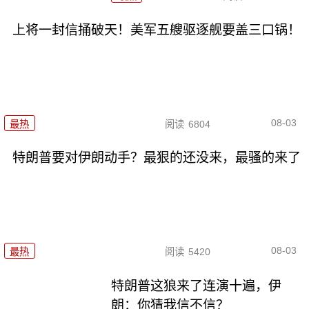
上将一封信捅破天！美军五艘驱逐舰要盖三口锅！
08-03
最热
阅读
6804
特朗普要对伊朗动手？最狠的还没来，最骚的来了
08-03
最热
阅读
5420
特朗普这狼来了连演十遍，伊
朗：你猜我信不信？