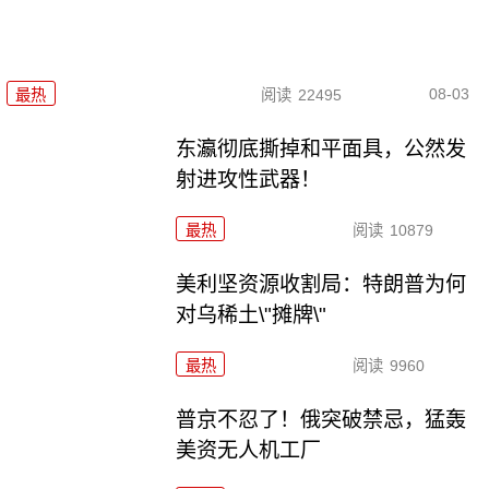
08-03
最热
阅读
22495
东瀛彻底撕掉和平面具，公然发
射进攻性武器！
最热
阅读
10879
美利坚资源收割局：特朗普为何
对乌稀土\"摊牌\"
最热
阅读
9960
普京不忍了！俄突破禁忌，猛轰
美资无人机工厂