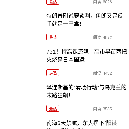
最热
阅读
6028
特朗普刚说要谈判，伊朗又是反
手就是一巴掌！
最热
阅读
4872
731！特高课还魂！高市早苗两把
火烧穿日本国运
最热
阅读
4492
泽连斯基的“清场行动”与乌克兰的
末路狂飙！
最热
阅读
3585
南海6天禁航，东大摆下“阳谋