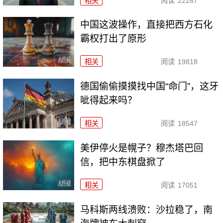
相关
阅读
22287
中国这波操作，直接把西方石化
霸权打出了原形
相关
阅读
19818
德国偷偷摸摸找中国“命门”，这牙
呲得起来吗？
相关
阅读
18547
美伊停火是幌子？穆杰塔巴回
信，把中东棋盘掀了
相关
阅读
17051
马科斯两线溃败：沙拉稳了，南