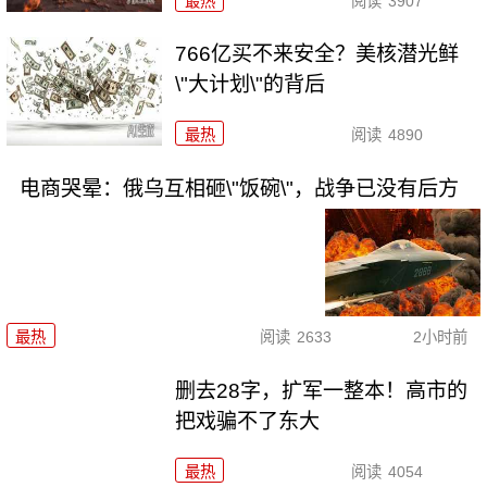
最热
阅读
3907
766亿买不来安全？美核潜光鲜
\"大计划\"的背后
最热
阅读
4890
电商哭晕：俄乌互相砸\"饭碗\"，战争已没有后方
最热
阅读
2633
2小时前
删去28字，扩军一整本！高市的
把戏骗不了东大
最热
阅读
4054