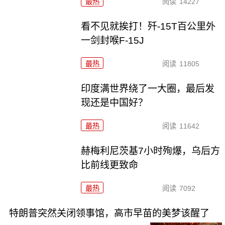
最热
阅读
14227
看不见就挨打！歼-15T百公里外
一剑封喉F-15J
最热
阅读
11805
印度满世界绕了一大圈，最后发
现还是中国好？
最热
阅读
11642
赫梅利尼茨基7小时殉爆，乌后方
比前线更致命
最热
阅读
7092
特朗普突然关闭领事馆，高市早苗的美梦该醒了