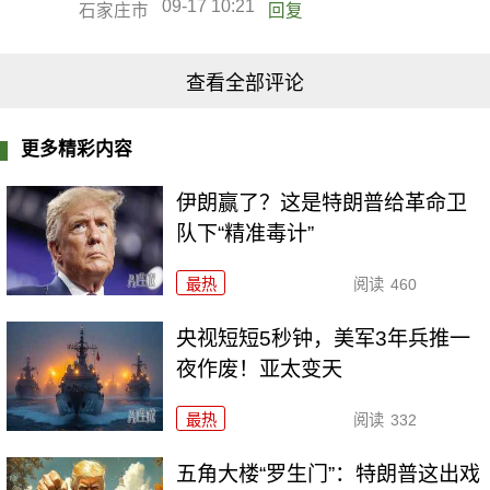
09-17 10:21
石家庄市
回复
查看全部评论
更多精彩内容
伊朗赢了？这是特朗普给革命卫
队下“精准毒计”
最热
阅读
460
央视短短5秒钟，美军3年兵推一
夜作废！亚太变天
最热
阅读
332
五角大楼“罗生门”：特朗普这出戏