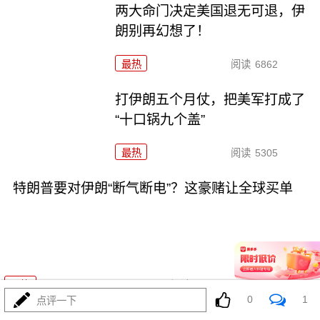
两大命门决定美国退无可退，伊
朗别再幻想了！
最热
阅读
6862
打伊朗五个月仗，把美军打成了
“十口锅九个盖”
最热
阅读
5305
特朗普要对伊朗“断气断电”？这豪赌让全球买单
08-02
最热
阅读
4452
0
1
点评一下