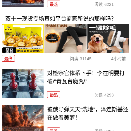
最热
阅读
6221
双十一现货专场真如平台商家所说的那样吗？
最热
阅读
31145
4小时前
对检察官体系下手！李在明要打
破\"青瓦台魔咒\"
最热
阅读
4293
被俄导弹天天“洗地”，泽连斯基还
在做着美梦！