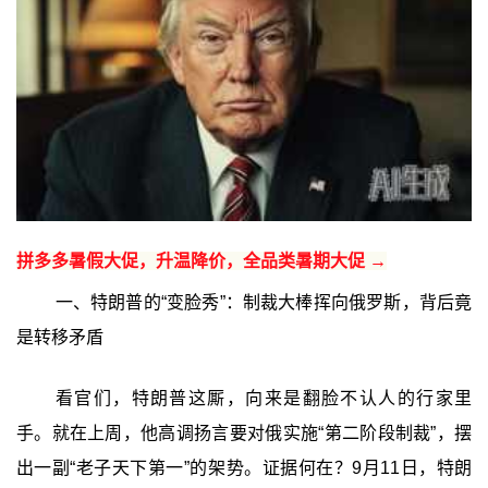
拼多多暑假大促，升温降价，全品类暑期大促 →
一、特朗普的“变脸秀”：制裁大棒挥向俄罗斯，背后竟
是转移矛盾
看官们，特朗普这厮，向来是翻脸不认人的行家里
手。就在上周，他高调扬言要对俄实施“第二阶段制裁”，摆
出一副“老子天下第一”的架势。证据何在？9月11日，特朗