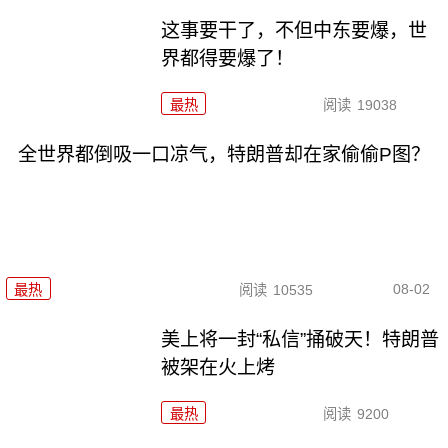
这事要干了，不但中东要爆，世
界都得要爆了！
最热
阅读
19038
全世界都倒吸一口凉气，特朗普却在家偷偷P图？
08-02
最热
阅读
10535
美上将一封“私信”捅破天！特朗普
被架在火上烤
最热
阅读
9200