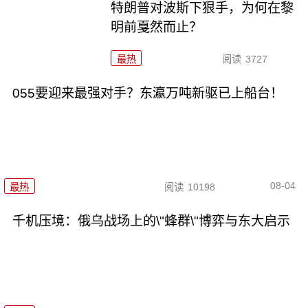
特朗普对波斯下狠手，为何在黎
明前戛然而止？
最热
阅读
3727
055要迎来最强对手？东瀛万吨新驱已上船台！
08-04
最热
阅读
10198
千机压境：俄乌战场上的\"蜂群\"博弈与东大启示