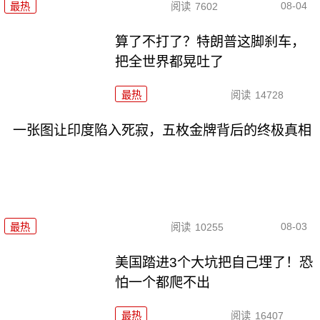
08-04
最热
阅读
7602
算了不打了？特朗普这脚刹车，
把全世界都晃吐了
最热
阅读
14728
一张图让印度陷入死寂，五枚金牌背后的终极真相
08-03
最热
阅读
10255
美国踏进3个大坑把自己埋了！恐
怕一个都爬不出
最热
阅读
16407