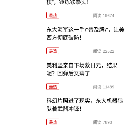
棋”，锤炼铁拳头！
最热
阅读
19674
东大海军这一手\"普及牌\"，让美
西方彻底破防！
最热
阅读
22522
美利坚亲自下场救日元，结果
呢？回弹后又蔫了
最热
阅读
11489
科幻片照进了现实，东大机器狼
驮着武器冲锋！
最热
阅读
7893