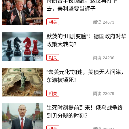
特朗普半夜惊醒，这仗再打下
去，美利坚要当裤子
相关
阅读
24673
默茨的“川剧变脸”：德国政府对华
政策大转向？
相关
阅读
24236
“去美元化”加速，美债无人问津，
东瀛被锁死！
相关
阅读
23079
生死时刻提前到来！俄乌战争终
到见分晓的时刻？