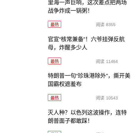
里海一声巨响，这次差点把两场
战争炸成一锅粥！
最热
阅读
8355
官宣“核常兼备”！六爷挂弹反航
母，炸醒多少人
最热
阅读
11464
特朗普一句“珍珠港除外”，撕开美
国霸权遮羞布
最热
阅读
10543
灭人种？以色列这波操作，连特
朗普面子都敢踩！