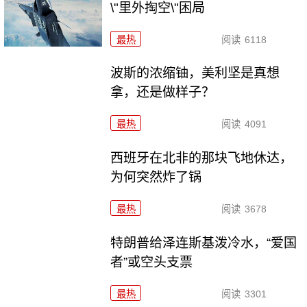
\"里外掏空\"困局
最热
阅读
6118
波斯的浓缩铀，美利坚是真想
拿，还是做样子？
最热
阅读
4091
西班牙在北非的那块飞地休达，
为何突然炸了锅
最热
阅读
3678
特朗普给泽连斯基泼冷水，“爱国
者”或空头支票
最热
阅读
3301