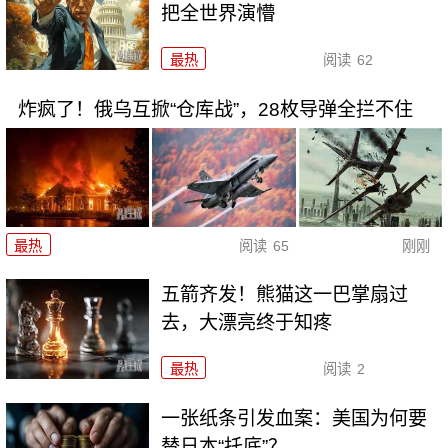
把全世界演懵
最热
阅读
62
炸疯了！俄乌互掀“仓库战”，28枚导弹全拦不住
最热
阅读
65
刚刚
五箭齐发！熊猫这一巴掌扇过
去，大漂亮终于知疼
最热
阅读
2
一张纸条引发血案：美国为何要
替日本“托底”？