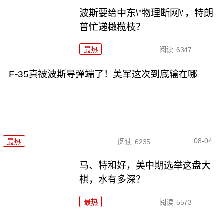
波斯要给中东\"物理断网\"，特朗
普忙递橄榄枝？
最热
阅读
6347
F-35真被波斯导弹端了！美军这次到底输在哪
08-04
最热
阅读
6235
马、特和好，美中期选举这盘大
棋，水有多深？
最热
阅读
5573