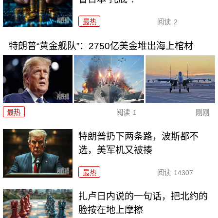
最热
阅读
2
特朗普“黄金舰队”：2750亿美金堆出海上棺材
最热
阅读
1
刚刚
特朗普扔下两条路，波斯都不
选，美军机又被揍
最热
阅读
14307
扎卢日内说的一句话，把北约的
脸按在地上摩擦