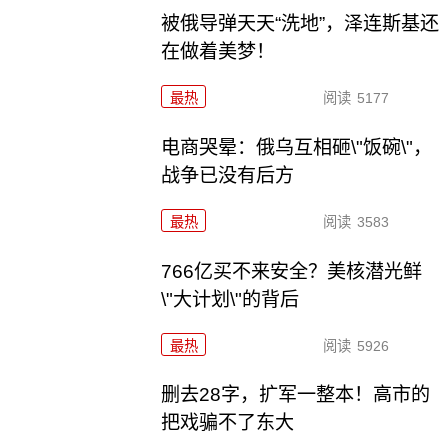
被俄导弹天天“洗地”，泽连斯基还
在做着美梦！
最热
阅读
5177
电商哭晕：俄乌互相砸\"饭碗\"，
战争已没有后方
最热
阅读
3583
766亿买不来安全？美核潜光鲜
\"大计划\"的背后
最热
阅读
5926
删去28字，扩军一整本！高市的
把戏骗不了东大