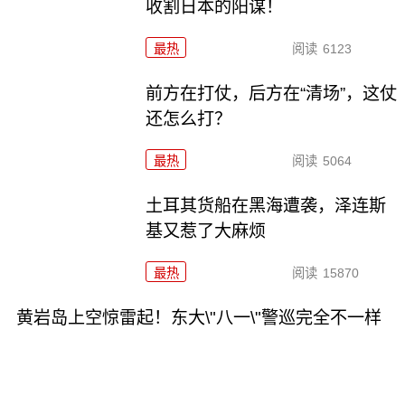
收割日本的阳谋！
最热
阅读
6123
前方在打仗，后方在“清场”，这仗
还怎么打？
最热
阅读
5064
土耳其货船在黑海遭袭，泽连斯
基又惹了大麻烦
最热
阅读
15870
黄岩岛上空惊雷起！东大\"八一\"警巡完全不一样