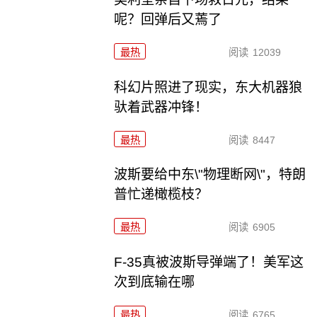
呢？回弹后又蔫了
最热
阅读
12039
科幻片照进了现实，东大机器狼
驮着武器冲锋！
最热
阅读
8447
波斯要给中东\"物理断网\"，特朗
普忙递橄榄枝？
最热
阅读
6905
F-35真被波斯导弹端了！美军这
次到底输在哪
最热
阅读
6765