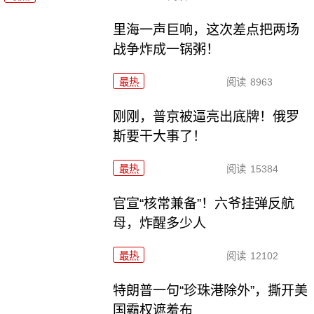
里海一声巨响，这次差点把两场
战争炸成一锅粥！
最热
阅读
8963
刚刚，普京被逼亮出底牌！俄罗
斯要干大事了！
最热
阅读
15384
官宣“核常兼备”！六爷挂弹反航
母，炸醒多少人
最热
阅读
12102
特朗普一句“珍珠港除外”，撕开美
国霸权遮羞布