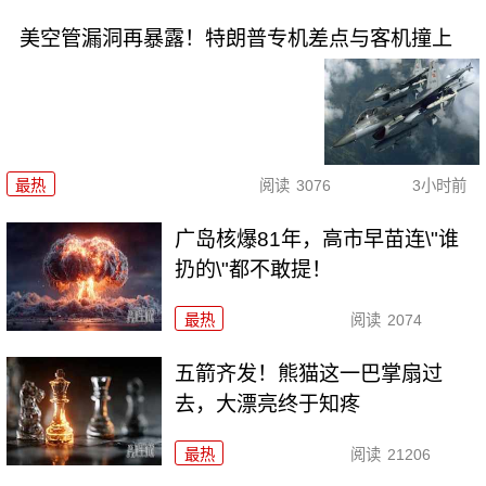
美空管漏洞再暴露！特朗普专机差点与客机撞上
最热
阅读
3076
3小时前
广岛核爆81年，高市早苗连\"谁
扔的\"都不敢提！
最热
阅读
2074
五箭齐发！熊猫这一巴掌扇过
去，大漂亮终于知疼
最热
阅读
21206