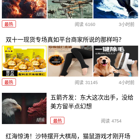
最热
阅读
6160
3小时前
双十一现货专场真如平台商家所说的那样吗？
最热
阅读
31145
4小时前
五箭齐发：东大这次出手，没给
美方留半点幻想
最热
阅读
4754
红海惊涛！沙特摆开大棋局，猫鼠游戏才刚开场