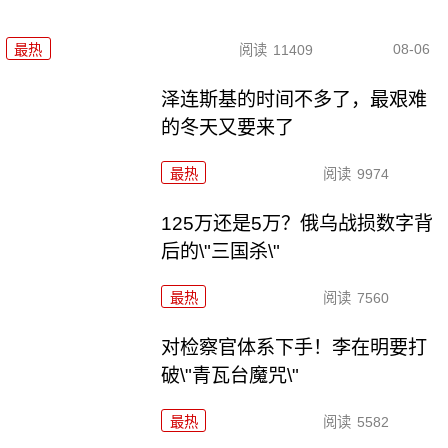
08-06
最热
阅读
11409
泽连斯基的时间不多了，最艰难
的冬天又要来了
最热
阅读
9974
125万还是5万？俄乌战损数字背
后的\"三国杀\"
最热
阅读
7560
对检察官体系下手！李在明要打
破\"青瓦台魔咒\"
最热
阅读
5582