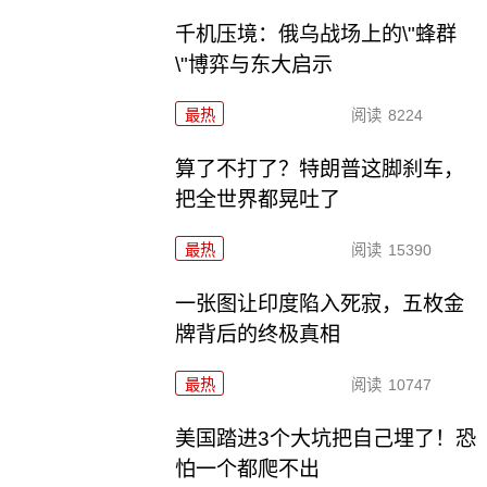
千机压境：俄乌战场上的\"蜂群
\"博弈与东大启示
最热
阅读
8224
算了不打了？特朗普这脚刹车，
把全世界都晃吐了
最热
阅读
15390
一张图让印度陷入死寂，五枚金
牌背后的终极真相
最热
阅读
10747
美国踏进3个大坑把自己埋了！恐
怕一个都爬不出