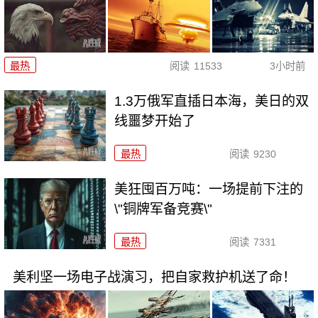
最热
阅读
11533
3小时前
1.3万俄军直插日本海，美日的双
线噩梦开始了
最热
阅读
9230
美狂囤百万吨：一场提前下注的
\"铜牌军备竞赛\"
最热
阅读
7331
美利坚一场电子战演习，把自家救护机送了命！