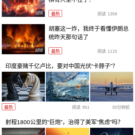
最热
阅读
1358
胡塞这一炸，我终于看懂伊朗总
统昨天那句话了
最热
阅读
1115
印度豪赌千亿卢比，要对中国光伏“卡脖子”？
最热
阅读
951
30分钟前
射程1800公里的“巨炮”，治得了美军“焦虑”吗？