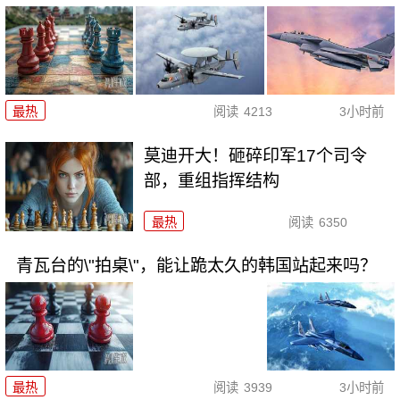
最热
阅读
4213
3小时前
莫迪开大！砸碎印军17个司令
部，重组指挥结构
最热
阅读
6350
青瓦台的\"拍桌\"，能让跪太久的韩国站起来吗？
最热
阅读
3939
3小时前