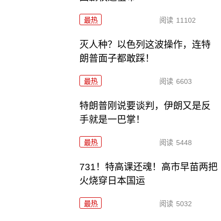
最热
阅读
11102
灭人种？以色列这波操作，连特
朗普面子都敢踩！
最热
阅读
6603
特朗普刚说要谈判，伊朗又是反
手就是一巴掌！
最热
阅读
5448
731！特高课还魂！高市早苗两把
火烧穿日本国运
最热
阅读
5032