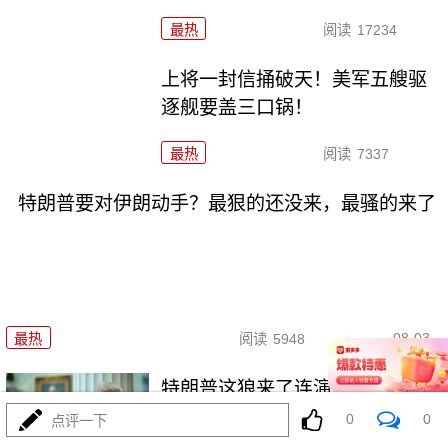
最热
阅读
17234
上将一封信捅破天！美军五艘驱
逐舰要盖三口锅！
最热
阅读
7337
特朗普要对伊朗动手？最狠的还没来，最骚的来了
08-03
最热
阅读
5948
特朗普这狼来了连演十遍，伊
朗：你猜我信不信？
0
0
点评一下