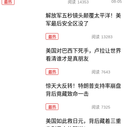
08-05
最热
阅读
14353
解放军五秒镜头颠覆太平洋！美
军最后安全区没了
最热
阅读
13283
美国对巴西下死手，卢拉让世界
看清谁才是真朋友
最热
阅读
7643
惊天大反转！特朗普支持率崩盘
背后竟藏致命一击
最热
阅读
7325
美国如此救日元，背后藏着三重