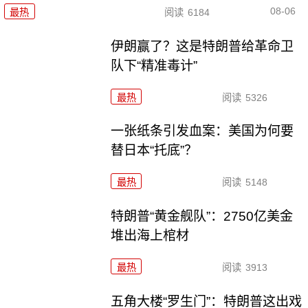
08-06
最热
阅读
6184
伊朗赢了？这是特朗普给革命卫
队下“精准毒计”
最热
阅读
5326
一张纸条引发血案：美国为何要
替日本“托底”？
最热
阅读
5148
特朗普“黄金舰队”：2750亿美金
堆出海上棺材
最热
阅读
3913
五角大楼“罗生门”：特朗普这出戏