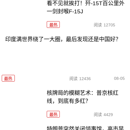
看不见就挨打！歼-15T百公里外
一剑封喉F-15J
最热
阅读
12705
印度满世界绕了一大圈，最后发现还是中国好？
08-05
最热
阅读
12436
核牌局的模糊艺术：普京核红
线，到底有多红？
最热
阅读
4429
特朗普突然关闭领事馆，高市早