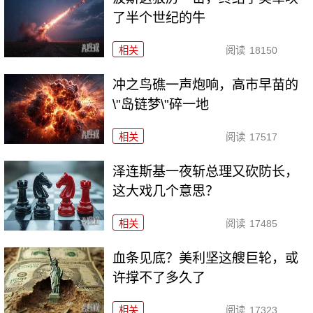
了半个世纪的牛
相关
阅读
18150
冲之鸟礁一声炮响，高市早苗的
\"岛链梦\"碎一地
相关
阅读
17517
泽连斯基一夜斩总理又砍防长，
这大戏几个意思？
相关
阅读
17485
血条见底？美利坚这艘巨轮，或
许撑不了多久了
相关
阅读
17323