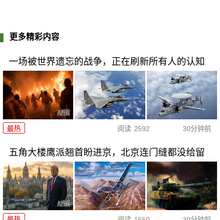
更多精彩内容
一场被世界遗忘的战争，正在刷新所有人的认知
最热
阅读
2592
30分钟前
五角大楼鹰派翘首盼进京，北京连门缝都没给留
最热
阅读
1650
30分钟前