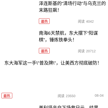
泽连斯基的“清场行动”与乌克兰的
末路狂飙！
最热
阅读
4042
南海6天禁航，东大摆下“阳谋
棋”，锤炼铁拳头！
最热
阅读
20712
东大海军这一手\"普及牌\"，让美西方彻底破防！
08-04
最热
阅读
23550
美利坚亲自下场救日元，结果