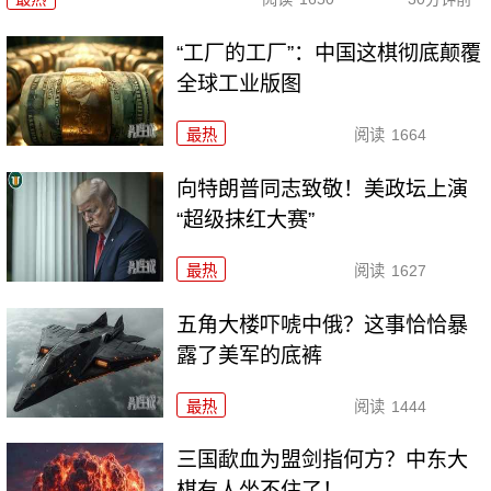
“工厂的工厂”：中国这棋彻底颠覆
全球工业版图
最热
阅读
1664
向特朗普同志致敬！美政坛上演
“超级抹红大赛”
最热
阅读
1627
五角大楼吓唬中俄？这事恰恰暴
露了美军的底裤
最热
阅读
1444
三国歃血为盟剑指何方？中东大
棋有人坐不住了！