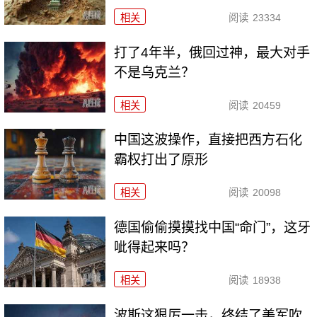
相关
阅读
23334
打了4年半，俄回过神，最大对手
不是乌克兰？
相关
阅读
20459
中国这波操作，直接把西方石化
霸权打出了原形
相关
阅读
20098
德国偷偷摸摸找中国“命门”，这牙
呲得起来吗？
相关
阅读
18938
波斯这狠厉一击，终结了美军吹