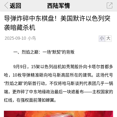
返回
西陆军情
导弹炸碎中东棋盘！美国默许以色列突
袭暗藏杀机
小
大
2025-09-10
小鸟
一、烈焰之巅：一场“默契”的背叛
9月9日，15架以色列战机如秃鹫般扑向卡塔尔首都多
哈，10枚导弹精准砸向哈马斯高层所在的建筑。这场代号
“烈焰之巅”的斩首行动，不仅将哈马斯谈判代表团几乎一锅
端，更炸碎了中东地缘政治最后一块遮羞布——主权国家的
红线，在强权面前薄如蝉翼。