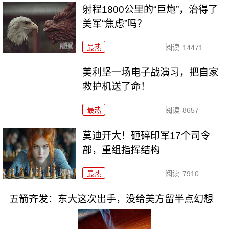
射程1800公里的“巨炮”，治得了
美军“焦虑”吗？
最热
阅读
14471
美利坚一场电子战演习，把自家
救护机送了命！
最热
阅读
8657
莫迪开大！砸碎印军17个司令
部，重组指挥结构
最热
阅读
7910
五箭齐发：东大这次出手，没给美方留半点幻想