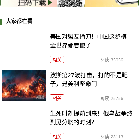
大家都在看
美国对盟友捅刀！中国这步棋，
全世界都看傻了
相关
阅读
35056
波斯第27波打击，打的不是靶
子，是美利坚命门
相关
阅读
25756
生死时刻提前到来！俄乌战争终
到见分晓的时刻？
相关
阅读
23113