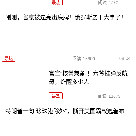
最热
阅读
4792
刚刚，普京被逼亮出底牌！俄罗斯要干大事了！
08-04
最热
阅读
15900
官宣“核常兼备”！六爷挂弹反航
母，炸醒多少人
最热
阅读
12673
特朗普一句“珍珠港除外”，撕开美国霸权遮羞布