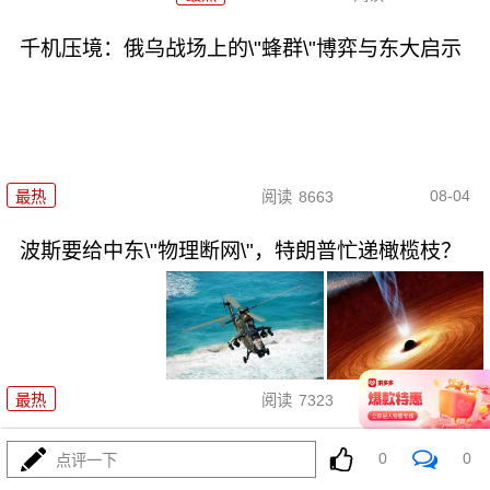
千机压境：俄乌战场上的\"蜂群\"博弈与东大启示
08-04
最热
阅读
8663
波斯要给中东\"物理断网\"，特朗普忙递橄榄枝？
08-04
最热
阅读
7323
F-35真被波斯导弹端了！美军这
0
0
点评一下
次到底输在哪