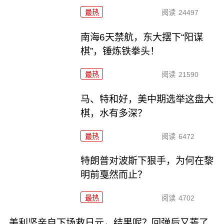
最热
阅读
24497
南海6天禁航，东大摆下“阳谋
棋”，锤炼铁拳头！
最热
阅读
21590
马、特和好，美中期选举这盘大
棋，水有多深？
最热
阅读
6472
特朗普对波斯下狠手，为何在黎
明前戛然而止？
最热
阅读
4702
美利坚亲自下场救日元，结果呢？回弹后又蔫了