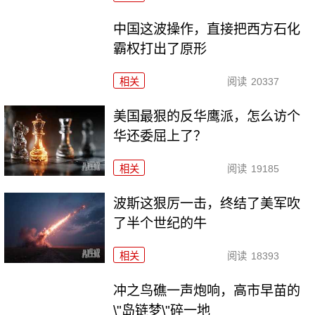
中国这波操作，直接把西方石化
霸权打出了原形
相关
阅读
20337
美国最狠的反华鹰派，怎么访个
华还委屈上了？
相关
阅读
19185
波斯这狠厉一击，终结了美军吹
了半个世纪的牛
相关
阅读
18393
冲之鸟礁一声炮响，高市早苗的
\"岛链梦\"碎一地