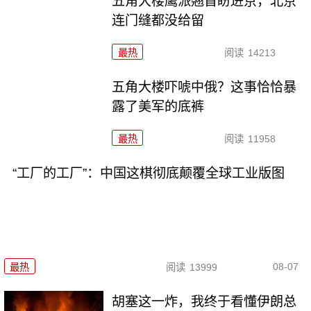
五角大楼鹰派翘首盼进京，北京
连门缝都没给留
最热
阅读
14213
五角大楼吓唬中俄？这事恰恰暴
露了美军的底裤
最热
阅读
11958
“工厂的工厂”：中国这棋彻底颠覆全球工业版图
08-07
最热
阅读
13999
胡塞这一炸，我终于看懂伊朗总