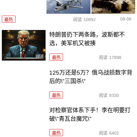
08-06
最热
阅读
10892
特朗普扔下两条路，波斯都不
选，美军机又被揍
最热
阅读
17898
125万还是5万？俄乌战损数字背
后的\"三国杀\"
最热
阅读
8330
对检察官体系下手！李在明要打
破\"青瓦台魔咒\"
最热
阅读
6402