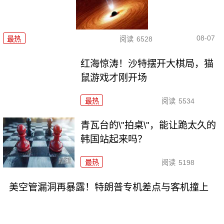
08-07
最热
阅读
6528
红海惊涛！沙特摆开大棋局，猫
鼠游戏才刚开场
最热
阅读
5534
青瓦台的\"拍桌\"，能让跪太久的
韩国站起来吗？
最热
阅读
5198
美空管漏洞再暴露！特朗普专机差点与客机撞上