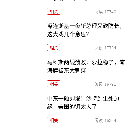
相关
阅读
17740
泽连斯基一夜斩总理又砍防长，
这大戏几个意思？
相关
阅读
17734
马科斯两线溃败：沙拉稳了，南
海牌被东大刺穿
相关
阅读
16791
中东一触即发！沙特到生死边
缘，美国的饵太大了
相关
阅读
15384