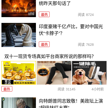
统昨天那句话了
最热
阅读
8724
印度豪赌千亿卢比，要对中国光
伏“卡脖子”？
最热
阅读
7628
双十一现货专场真如平台商家所说的那样吗？
最热
阅读
31145
4小时前
向特朗普同志致敬！美政坛上演
“超级抹红大赛”