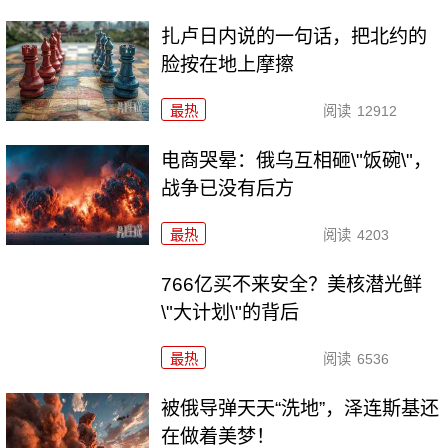
扎卢日内说的一句话，把北约的
脸按在地上摩擦
最热
阅读
12912
电商哭晕：俄乌互相砸\"饭碗\"，
战争已没有后方
最热
阅读
4203
766亿买不来安全？美核潜光鲜
\"大计划\"的背后
最热
阅读
6536
被俄导弹天天“洗地”，泽连斯基还
在做着美梦！