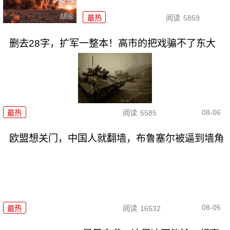
最热
阅读
5859
删去28字，扩军一整本！高市的把戏骗不了东大
08-06
最热
阅读
5585
欧盟想关门，中国人就翻墙，布鲁塞尔被逼到墙角
08-05
最热
阅读
16532