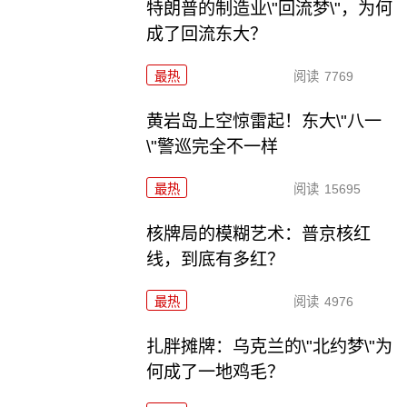
特朗普的制造业\"回流梦\"，为何
成了回流东大？
最热
阅读
7769
黄岩岛上空惊雷起！东大\"八一
\"警巡完全不一样
最热
阅读
15695
核牌局的模糊艺术：普京核红
线，到底有多红？
最热
阅读
4976
扎胖摊牌：乌克兰的\"北约梦\"为
何成了一地鸡毛？