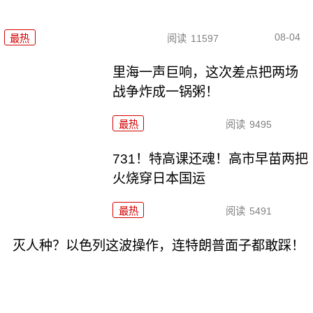
08-04
最热
阅读
11597
里海一声巨响，这次差点把两场
战争炸成一锅粥！
最热
阅读
9495
731！特高课还魂！高市早苗两把
火烧穿日本国运
最热
阅读
5491
灭人种？以色列这波操作，连特朗普面子都敢踩！