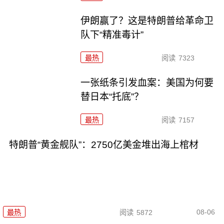
伊朗赢了？这是特朗普给革命卫
队下“精准毒计”
最热
阅读
7323
一张纸条引发血案：美国为何要
替日本“托底”？
最热
阅读
7157
特朗普“黄金舰队”：2750亿美金堆出海上棺材
08-06
最热
阅读
5872