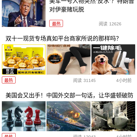
美军一号人物突然“反水”？特朗普
对伊豪赌玩脱
最热
阅读
12626
双十一现货专场真如平台商家所说的那样吗？
最热
阅读
31145
4小时前
美国会又出手！中国外交部一句话，让华盛顿破防