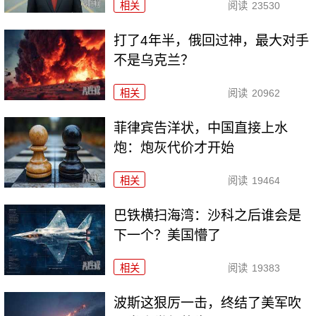
相关
阅读
23530
打了4年半，俄回过神，最大对手
不是乌克兰？
相关
阅读
20962
菲律宾告洋状，中国直接上水
炮：炮灰代价才开始
相关
阅读
19464
巴铁横扫海湾：沙科之后谁会是
下一个？美国懵了
相关
阅读
19383
波斯这狠厉一击，终结了美军吹