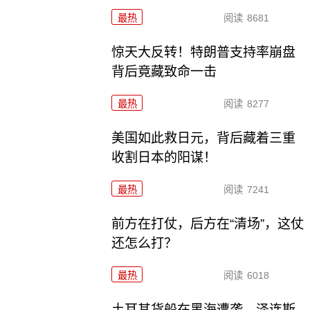
最热
阅读
8681
惊天大反转！特朗普支持率崩盘
背后竟藏致命一击
最热
阅读
8277
美国如此救日元，背后藏着三重
收割日本的阳谋！
最热
阅读
7241
前方在打仗，后方在“清场”，这仗
还怎么打？
最热
阅读
6018
土耳其货船在黑海遭袭，泽连斯