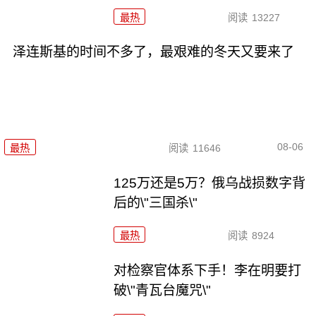
最热
阅读
13227
泽连斯基的时间不多了，最艰难的冬天又要来了
08-06
最热
阅读
11646
125万还是5万？俄乌战损数字背
后的\"三国杀\"
最热
阅读
8924
对检察官体系下手！李在明要打
破\"青瓦台魔咒\"