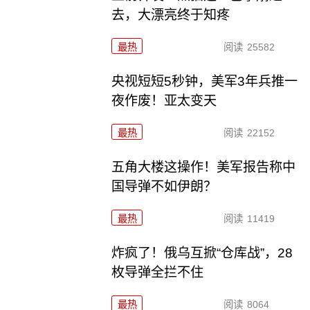
去，大漂亮终于知疼
最热
阅读
25582
央视短短5秒钟，美军3年兵推一
夜作废！亚太变天
最热
阅读
22152
五角大楼这操作！美军报告称中
国导弹不如伊朗？
最热
阅读
11419
炸疯了！俄乌互掀“仓库战”，28
枚导弹全拦不住
最热
阅读
8064