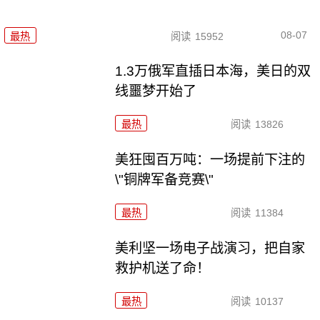
08-07
最热
阅读
15952
1.3万俄军直插日本海，美日的双
线噩梦开始了
最热
阅读
13826
美狂囤百万吨：一场提前下注的
\"铜牌军备竞赛\"
最热
阅读
11384
美利坚一场电子战演习，把自家
救护机送了命！
最热
阅读
10137