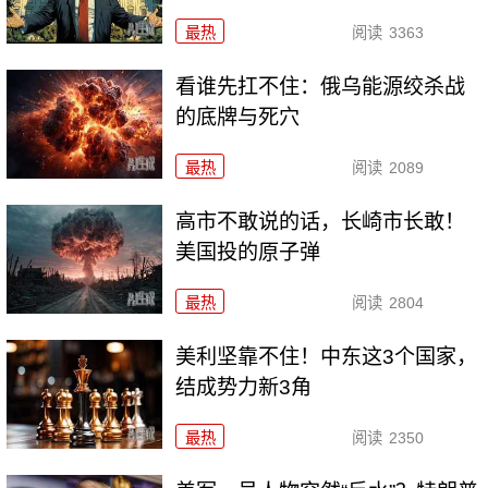
最热
阅读
3363
看谁先扛不住：俄乌能源绞杀战
的底牌与死穴
最热
阅读
2089
高市不敢说的话，长崎市长敢！
美国投的原子弹
最热
阅读
2804
美利坚靠不住！中东这3个国家，
结成势力新3角
最热
阅读
2350