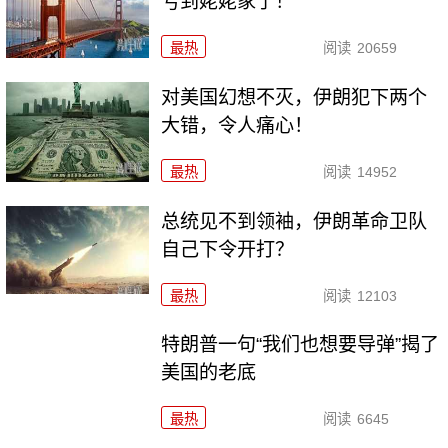
亏到姥姥家了！
最热
阅读
20659
对美国幻想不灭，伊朗犯下两个
大错，令人痛心！
最热
阅读
14952
总统见不到领袖，伊朗革命卫队
自己下令开打？
最热
阅读
12103
特朗普一句“我们也想要导弹”揭了
美国的老底
最热
阅读
6645