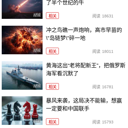
了半个世纪的牛
相关
阅读
18631
冲之鸟礁一声炮响，高市早苗的
\"岛链梦\"碎一地
相关
阅读
18011
黄海这出“老将配新王”，把俄罗斯
海军看沉默了
相关
阅读
16781
暴风来袭，这局决不能输，想赢
一定要和中国联手
相关
阅读
15793