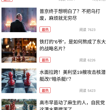
普京终于想明白了？不把乌打
废，麻烦就无穷尽
最热
阅读
7623
铁打的“6爷”，是如何熬成了东大
的战略名片？
最热
阅读
6226
水面拉跨！美利坚19艘攻击核潜
艇改\"暗杀艇\"？
最热
阅读
5423
高市早苗动了麻生的人，自民党
这潭水要搅浑了