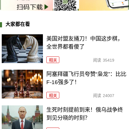
大家都在看
美国对盟友捅刀！中国这步棋，
全世界都看傻了
相关
阅读
35419
阿塞拜疆飞行员夸赞“枭龙”：比比
F-16强多了！
相关
阅读
24007
生死时刻提前到来！俄乌战争终
到见分晓的时刻？