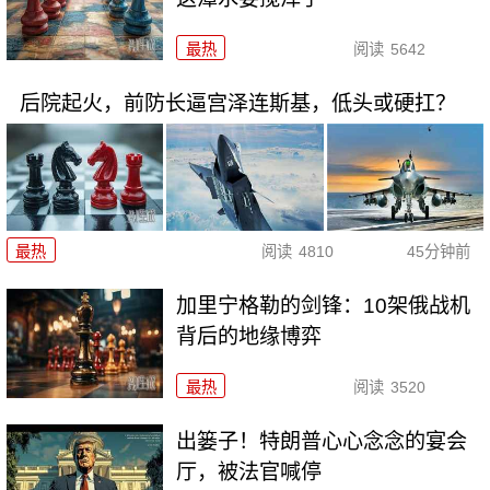
最热
阅读
5642
后院起火，前防长逼宫泽连斯基，低头或硬扛？
最热
阅读
4810
45分钟前
加里宁格勒的剑锋：10架俄战机
背后的地缘博弈
最热
阅读
3520
出篓子！特朗普心心念念的宴会
厅，被法官喊停