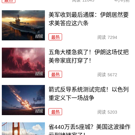
最热
阅读
12043
4小时前
美军收到最后通牒：伊朗居然要
求美答应这六条
最热
阅读
7294
五角大楼急疯了！伊朗这场仗把
美帝家底打穿了！
最热
阅读
5672
箭式反导系统测试完成！以色列
重定义下一场战争
最热
阅读
5203
省440万丢5座城？美国这波操作