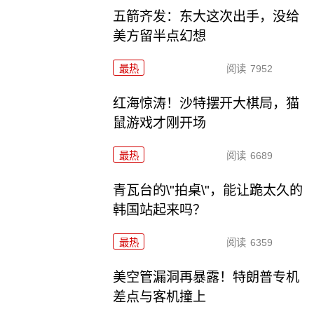
五箭齐发：东大这次出手，没给
美方留半点幻想
最热
阅读
7952
红海惊涛！沙特摆开大棋局，猫
鼠游戏才刚开场
最热
阅读
6689
青瓦台的\"拍桌\"，能让跪太久的
韩国站起来吗？
最热
阅读
6359
美空管漏洞再暴露！特朗普专机
差点与客机撞上