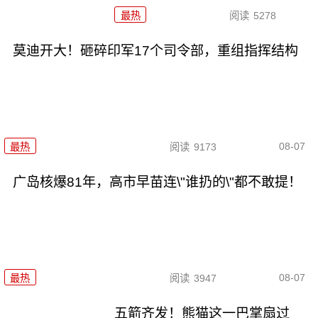
最热
阅读
5278
莫迪开大！砸碎印军17个司令部，重组指挥结构
08-07
最热
阅读
9173
广岛核爆81年，高市早苗连\"谁扔的\"都不敢提！
08-07
最热
阅读
3947
五箭齐发！熊猫这一巴掌扇过