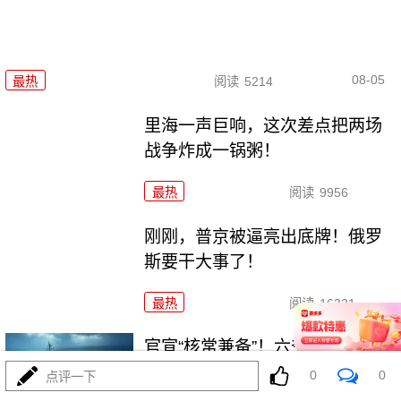
08-05
最热
阅读
5214
里海一声巨响，这次差点把两场
战争炸成一锅粥！
最热
阅读
9956
刚刚，普京被逼亮出底牌！俄罗
斯要干大事了！
最热
阅读
16331
官宣“核常兼备”！六爷挂弹反航
母，炸醒多少人
0
0
点评一下