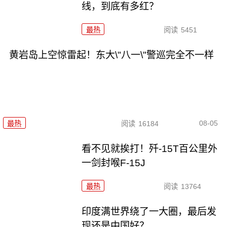
线，到底有多红？
最热
阅读
5451
黄岩岛上空惊雷起！东大\"八一\"警巡完全不一样
08-05
最热
阅读
16184
看不见就挨打！歼-15T百公里外
一剑封喉F-15J
最热
阅读
13764
印度满世界绕了一大圈，最后发
现还是中国好？