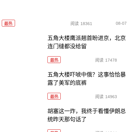
08-07
最热
阅读
18361
五角大楼鹰派翘首盼进京，北京
连门缝都没给留
最热
阅读
17478
五角大楼吓唬中俄？这事恰恰暴
露了美军的底裤
最热
阅读
14963
胡塞这一炸，我终于看懂伊朗总
统昨天那句话了