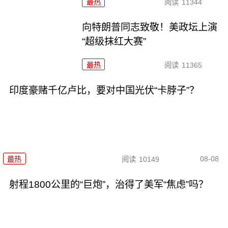
最热
阅读
11344
向特朗普同志致敬！美政坛上演
“超级抹红大赛”
最热
阅读
11365
印度豪赌千亿卢比，要对中国光伏“卡脖子”？
08-08
最热
阅读
10149
射程1800公里的“巨炮”，治得了美军“焦虑”吗？