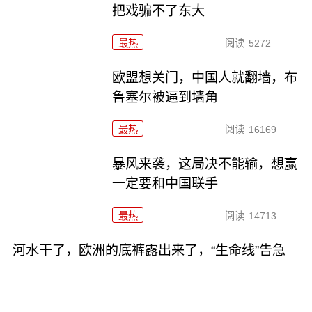
把戏骗不了东大
最热
阅读
5272
欧盟想关门，中国人就翻墙，布
鲁塞尔被逼到墙角
最热
阅读
16169
暴风来袭，这局决不能输，想赢
一定要和中国联手
最热
阅读
14713
河水干了，欧洲的底裤露出来了，“生命线”告急