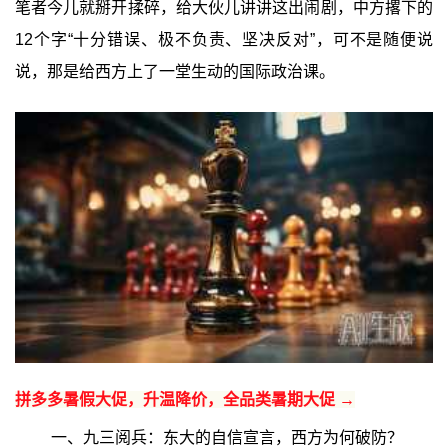
笔者今儿就掰开揉碎，给大伙儿讲讲这出闹剧，中方撂下的
12个字“十分错误、极不负责、坚决反对”，可不是随便说
说，那是给西方上了一堂生动的国际政治课。
拼多多暑假大促，升温降价，全品类暑期大促 →
一、九三阅兵：东大的自信宣言，西方为何破防？