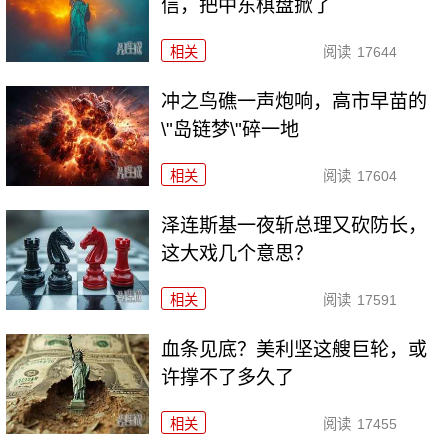
信，把中东棋盘掀了
相关
阅读
17644
冲之鸟礁一声炮响，高市早苗的
\"岛链梦\"碎一地
相关
阅读
17604
泽连斯基一夜斩总理又砍防长，
这大戏几个意思？
相关
阅读
17591
血条见底？美利坚这艘巨轮，或
许撑不了多久了
相关
阅读
17455