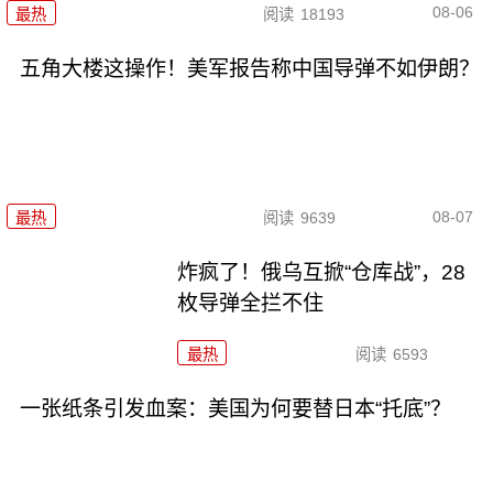
08-06
最热
阅读
18193
五角大楼这操作！美军报告称中国导弹不如伊朗？
08-07
最热
阅读
9639
炸疯了！俄乌互掀“仓库战”，28
枚导弹全拦不住
最热
阅读
6593
一张纸条引发血案：美国为何要替日本“托底”？