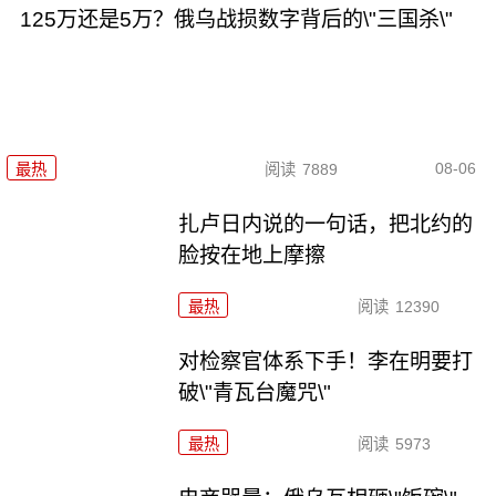
125万还是5万？俄乌战损数字背后的\"三国杀\"
08-06
最热
阅读
7889
扎卢日内说的一句话，把北约的
脸按在地上摩擦
最热
阅读
12390
对检察官体系下手！李在明要打
破\"青瓦台魔咒\"
最热
阅读
5973