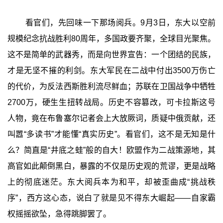
看官们，先回味一下那场阅兵。9月3日，东大以空前
规模纪念抗战胜利80周年，多国政要齐聚，全球目光聚焦。
这不是简单的武器秀，而是向世界宣告：一个团结的民族，
才是无坚不摧的利剑。东大军民在二战中付出3500万伤亡
的代价，为反法西斯胜利流尽鲜血；苏联在卫国战争中牺牲
2700万，硬生生扭转战局。历史不容篡改，可卡拉斯这号
人物，竟在布鲁塞尔记者会上大放厥词，质疑中俄贡献，还
叫嚣“多读书”才能懂“真实历史”。看官们，这不是无知是什
么？简直是“井底之蛙”般的自大！欧盟作为二战策源地，其
高官如此颠倒黑白，暴露的不仅是历史观的荒谬，更是战略
上的彻底迷茫。东大阅兵本为和平，却被歪曲成“挑战秩
序”，西方这心态，说白了就是见不得东大崛起——自家霸
权摇摇欲坠，急得跳脚罢了。