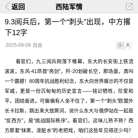
返回
西陆军情
9.3阅兵后，第一个“刺头”出现，中方撂
下12字
小
大
2025-09-09
自由
看官们，九三阅兵刚落下帷幕，东大的长安街上铁流
滚滚，东风-41昂首“亮剑”，歼-20划破长空，那场面，真叫
一个震撼！80周年抗战胜利纪念，东大向世界展示的不仅是
军威，更是一份沉甸甸的历史宣言——铭记牺牲，珍爱和
平，团结奋进。可偏偏有人坐不住了，第一个“刺头”欧盟外
长卡拉斯，跳出来大放厥词，说什么东大与俄伊站在一起是
“反西方”，是“挑战国际秩序”。看官们，这味儿熟不熟？西
方那套“抹黑、泼脏水”的老把戏，咱们这些年见得还少吗？