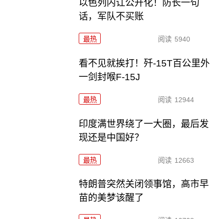
以色列内讧公开化！防长一句
话，军队不买账
最热
阅读
5940
看不见就挨打！歼-15T百公里外
一剑封喉F-15J
最热
阅读
12944
印度满世界绕了一大圈，最后发
现还是中国好？
最热
阅读
12663
特朗普突然关闭领事馆，高市早
苗的美梦该醒了