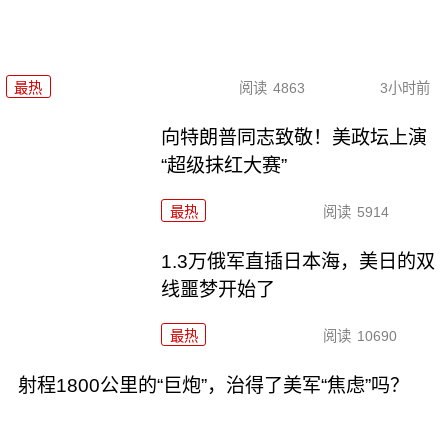
最热
阅读
4863
3小时前
向特朗普同志致敬！美政坛上演
“超级抹红大赛”
最热
阅读
5914
1.3万俄军直插日本海，美日的双
线噩梦开始了
最热
阅读
10690
射程1800公里的“巨炮”，治得了美军“焦虑”吗？