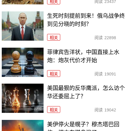
相关
阅读
23437
生死时刻提前到来！俄乌战争终
到见分晓的时刻？
相关
阅读
22898
菲律宾告洋状，中国直接上水
炮：炮灰代价才开始
相关
阅读
19091
美国最狠的反华鹰派，怎么访个
华还委屈上了？
相关
阅读
19042
美伊停火是幌子？穆杰塔巴回