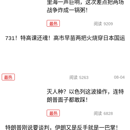
里海一声巨响，这次差点把两场
战争炸成一锅粥！
最热
阅读
9209
731！特高课还魂！高市早苗两把火烧穿日本国运
08-04
最热
阅读
5263
灭人种？以色列这波操作，连特
朗普面子都敢踩！
最热
阅读
6828
特朗普刚说要谈判，伊朗又是反手就是一巴掌！