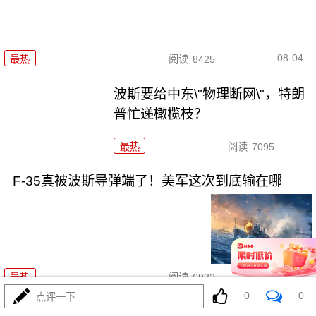
08-04
最热
阅读
8425
波斯要给中东\"物理断网\"，特朗
普忙递橄榄枝？
最热
阅读
7095
F-35真被波斯导弹端了！美军这次到底输在哪
08-04
最热
阅读
6932
0
0
点评一下
算了不打了？特朗普这脚刹车，