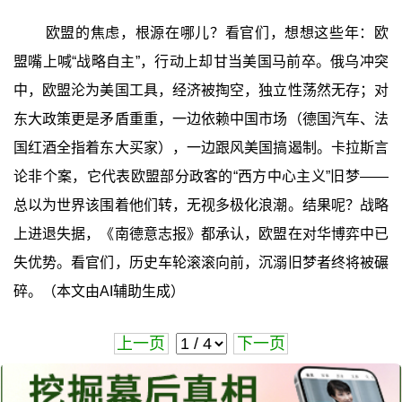
欧盟的焦虑，根源在哪儿？看官们，想想这些年：欧
盟嘴上喊“战略自主”，行动上却甘当美国马前卒。俄乌冲突
中，欧盟沦为美国工具，经济被掏空，独立性荡然无存；对
东大政策更是矛盾重重，一边依赖中国市场（德国汽车、法
国红酒全指着东大买家），一边跟风美国搞遏制。卡拉斯言
论非个案，它代表欧盟部分政客的“西方中心主义”旧梦——
总以为世界该围着他们转，无视多极化浪潮。结果呢？战略
上进退失据，《南德意志报》都承认，欧盟在对华博弈中已
失优势。看官们，历史车轮滚滚向前，沉溺旧梦者终将被碾
碎。（本文由AI辅助生成）
上一页
下一页