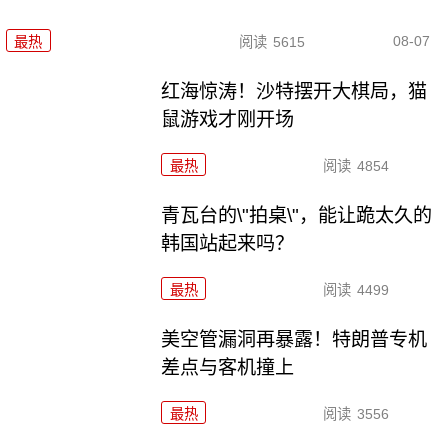
08-07
最热
阅读
5615
红海惊涛！沙特摆开大棋局，猫
鼠游戏才刚开场
最热
阅读
4854
青瓦台的\"拍桌\"，能让跪太久的
韩国站起来吗？
最热
阅读
4499
美空管漏洞再暴露！特朗普专机
差点与客机撞上
最热
阅读
3556