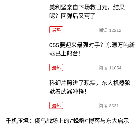
美利坚亲自下场救日元，结果
呢？回弹后又蔫了
最热
阅读
12212
055要迎来最强对手？东瀛万吨新
驱已上船台！
最热
阅读
11054
科幻片照进了现实，东大机器狼
驮着武器冲锋！
最热
阅读
8631
千机压境：俄乌战场上的\"蜂群\"博弈与东大启示