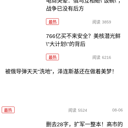
电商哭晕：俄乌互相砸\"饭碗\"，
战争已没有后方
最热
阅读
3859
766亿买不来安全？美核潜光鲜
\"大计划\"的背后
最热
阅读
6216
被俄导弹天天“洗地”，泽连斯基还在做着美梦！
08-06
最热
阅读
5524
删去28字，扩军一整本！高市的