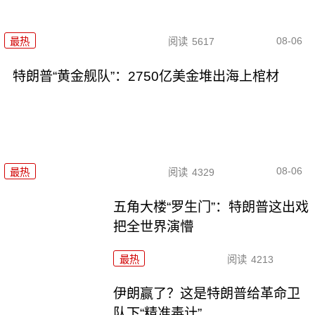
08-06
最热
阅读
5617
特朗普“黄金舰队”：2750亿美金堆出海上棺材
08-06
最热
阅读
4329
五角大楼“罗生门”：特朗普这出戏
把全世界演懵
最热
阅读
4213
伊朗赢了？这是特朗普给革命卫
队下“精准毒计”