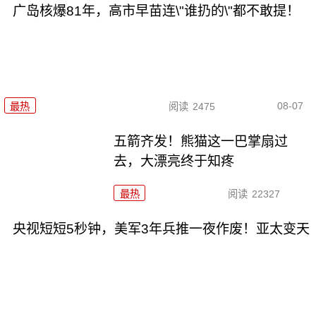
广岛核爆81年，高市早苗连\"谁扔的\"都不敢提！
08-07
最热
阅读
2475
五箭齐发！熊猫这一巴掌扇过
去，大漂亮终于知疼
最热
阅读
22327
央视短短5秒钟，美军3年兵推一夜作废！亚太变天