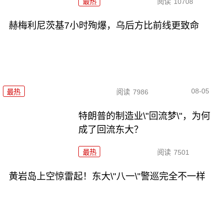
最热
阅读
10708
赫梅利尼茨基7小时殉爆，乌后方比前线更致命
08-05
最热
阅读
7986
特朗普的制造业\"回流梦\"，为何
成了回流东大？
最热
阅读
7501
黄岩岛上空惊雷起！东大\"八一\"警巡完全不一样