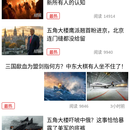
新所有人的认知
最热
阅读
14914
五角大楼鹰派翘首盼进京，北京
连门缝都没给留
最热
阅读
9940
三国歃血为盟剑指何方？中东大棋有人坐不住了！
最热
阅读
9846
3小时前
五角大楼吓唬中俄？这事恰恰暴
露了美军的底裤