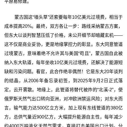
平原易修建。
蒙古国这“墙头草”还索要每年10亿美元过境费，相当于
成本提高20%。最终，双方各让一步：路线采纳蒙古方案，
但东大以谈判智慧压低了价格，未公开细节却暗藏玄机——
这不仅是商业妥协，更是地缘掌控力的彰显。东大同意管道
过境蒙古，意味着绝不允许其与美国“苟且”，蒙古国自此被
纳入东大轨道，每年坐收10亿美元过境费，还解决了能源短
缺和污染问题。看官，此合作绝非偶然！它是东大20年谈判
的结晶，从2006年备忘录初签，到2025年9月2日正式落
定，云开雾散。地缘上，此管道将替代被炸的“北溪-2”，使
俄罗斯天然气出口转向亚洲，对冲欧洲禁运风险；对东大而
言，输气能力达500亿立方米，加上现有东线管道的380亿
方，总供气量近900亿方，大幅提升能源自主性，每年减少
约4000万吨液化天然气需求，直接打击美国出口计划。分