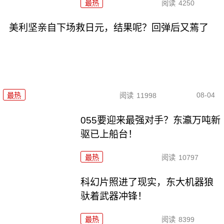
最热
阅读
4250
美利坚亲自下场救日元，结果呢？回弹后又蔫了
08-04
最热
阅读
11998
055要迎来最强对手？东瀛万吨新
驱已上船台！
最热
阅读
10797
科幻片照进了现实，东大机器狼
驮着武器冲锋！
最热
阅读
8399