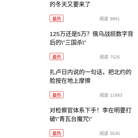
的冬天又要来了
最热
阅读
9891
125万还是5万？俄乌战损数字背
后的\"三国杀\"
最热
阅读
7526
扎卢日内说的一句话，把北约的
脸按在地上摩擦
最热
阅读
11893
对检察官体系下手！李在明要打
破\"青瓦台魔咒\"
最热
阅读
5530