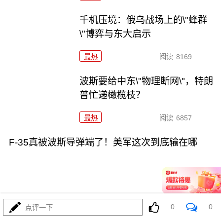
千机压境：俄乌战场上的\"蜂群
\"博弈与东大启示
最热
阅读
8169
波斯要给中东\"物理断网\"，特朗
普忙递橄榄枝？
最热
阅读
6857
F-35真被波斯导弹端了！美军这次到底输在哪
0
0
点评一下
08-04
最热
阅读
6719