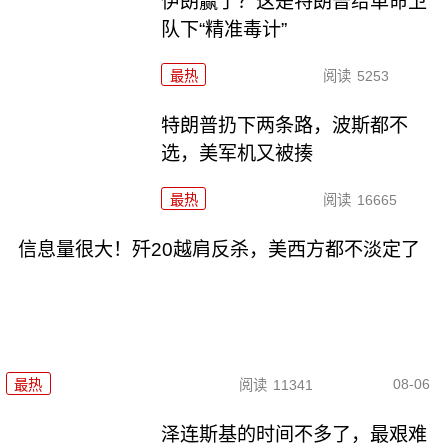
伊朗赢了？这是特朗普给革命卫
队下“精准毒计”
最热
阅读
5253
特朗普扔下两条路，波斯都不
选，美军机又被揍
最热
阅读
16665
信息量很大！歼20越肩反杀，美西方都不淡定了
08-06
最热
阅读
11341
泽连斯基的时间不多了，最艰难