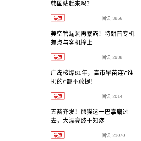
韩国站起来吗？
最热
阅读
3856
美空管漏洞再暴露！特朗普专机
差点与客机撞上
最热
阅读
2988
广岛核爆81年，高市早苗连\"谁
扔的\"都不敢提！
最热
阅读
2014
五箭齐发！熊猫这一巴掌扇过
去，大漂亮终于知疼
最热
阅读
21070