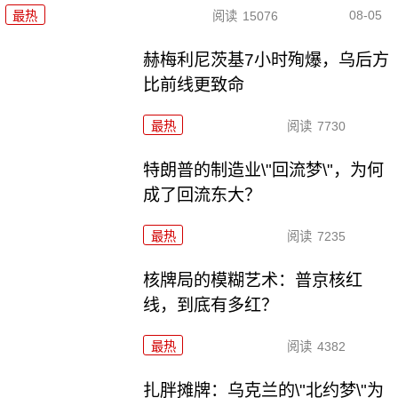
08-05
最热
阅读
15076
赫梅利尼茨基7小时殉爆，乌后方
比前线更致命
最热
阅读
7730
特朗普的制造业\"回流梦\"，为何
成了回流东大？
最热
阅读
7235
核牌局的模糊艺术：普京核红
线，到底有多红？
最热
阅读
4382
扎胖摊牌：乌克兰的\"北约梦\"为