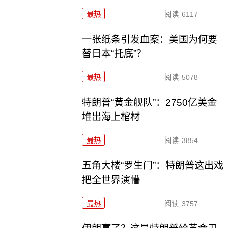
最热
阅读
6117
一张纸条引发血案：美国为何要
替日本“托底”？
最热
阅读
5078
特朗普“黄金舰队”：2750亿美金
堆出海上棺材
最热
阅读
3854
五角大楼“罗生门”：特朗普这出戏
把全世界演懵
最热
阅读
3757