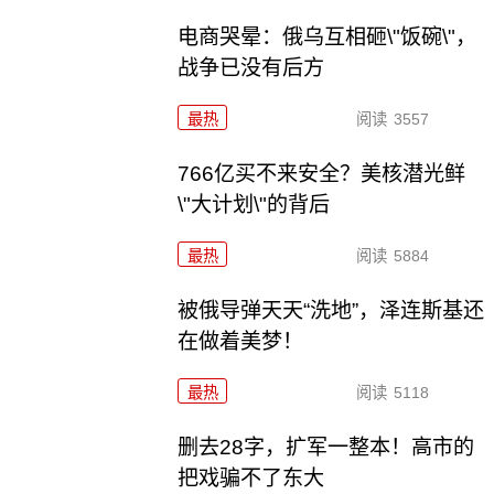
电商哭晕：俄乌互相砸\"饭碗\"，
战争已没有后方
最热
阅读
3557
766亿买不来安全？美核潜光鲜
\"大计划\"的背后
最热
阅读
5884
被俄导弹天天“洗地”，泽连斯基还
在做着美梦！
最热
阅读
5118
删去28字，扩军一整本！高市的
把戏骗不了东大