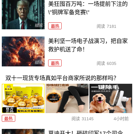
美狂囤百万吨：一场提前下注的
\"铜牌军备竞赛\"
最热
阅读
7181
美利坚一场电子战演习，把自家
救护机送了命！
最热
阅读
6035
双十一现货专场真如平台商家所说的那样吗？
最热
阅读
31145
4小时前
莫迪开大！砸碎印军17个司令