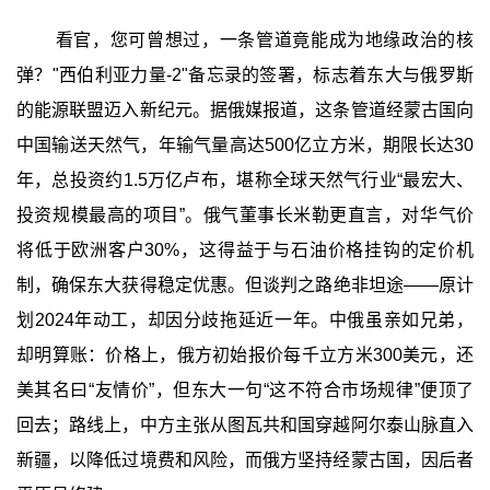
看官，您可曾想过，一条管道竟能成为地缘政治的核
弹？"西伯利亚力量-2"备忘录的签署，标志着东大与俄罗斯
的能源联盟迈入新纪元。据俄媒报道，这条管道经蒙古国向
中国输送天然气，年输气量高达500亿立方米，期限长达30
年，总投资约1.5万亿卢布，堪称全球天然气行业“最宏大、
投资规模最高的项目”。俄气董事长米勒更直言，对华气价
将低于欧洲客户30%，这得益于与石油价格挂钩的定价机
制，确保东大获得稳定优惠。但谈判之路绝非坦途——原计
划2024年动工，却因分歧拖延近一年。中俄虽亲如兄弟，
却明算账：价格上，俄方初始报价每千立方米300美元，还
美其名曰“友情价”，但东大一句“这不符合市场规律”便顶了
回去；路线上，中方主张从图瓦共和国穿越阿尔泰山脉直入
新疆，以降低过境费和风险，而俄方坚持经蒙古国，因后者