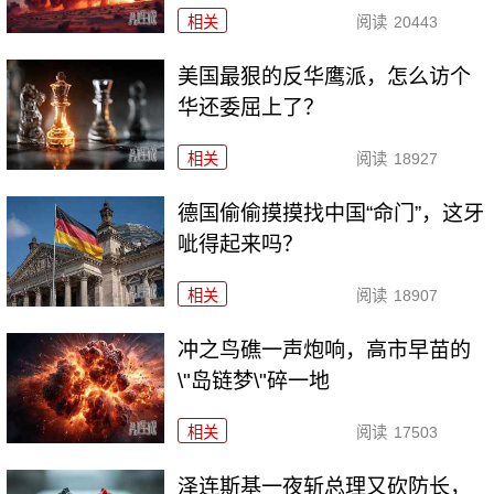
相关
阅读
20443
美国最狠的反华鹰派，怎么访个
华还委屈上了？
相关
阅读
18927
德国偷偷摸摸找中国“命门”，这牙
呲得起来吗？
相关
阅读
18907
冲之鸟礁一声炮响，高市早苗的
\"岛链梦\"碎一地
相关
阅读
17503
泽连斯基一夜斩总理又砍防长，