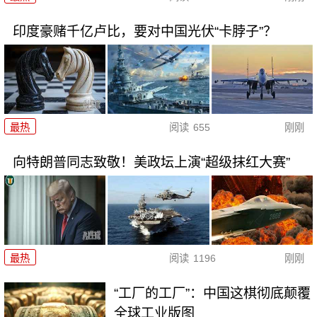
印度豪赌千亿卢比，要对中国光伏“卡脖子”？
最热
阅读
655
刚刚
向特朗普同志致敬！美政坛上演“超级抹红大赛”
最热
阅读
1196
刚刚
“工厂的工厂”：中国这棋彻底颠覆
全球工业版图