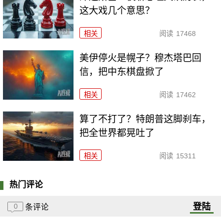
这大戏几个意思？
相关
阅读
17468
美伊停火是幌子？穆杰塔巴回
信，把中东棋盘掀了
相关
阅读
17462
算了不打了？特朗普这脚刹车，
把全世界都晃吐了
相关
阅读
15311
热门评论
登陆
0
条评论