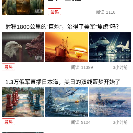
最热
阅读
1118
射程1800公里的“巨炮”，治得了美军“焦虑”吗？
最热
阅读
11399
3小时前
1.3万俄军直插日本海，美日的双线噩梦开始了
最热
阅读
9104
3小时前