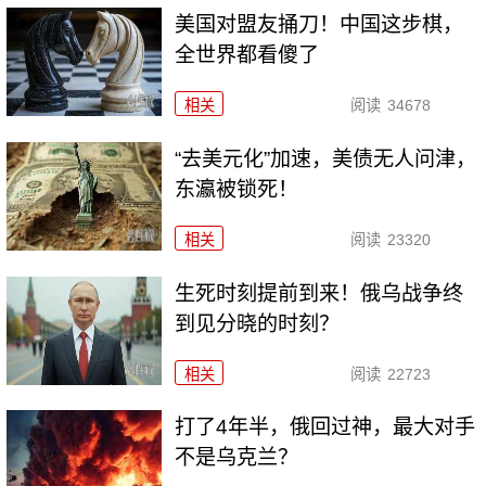
美国对盟友捅刀！中国这步棋，
全世界都看傻了
相关
阅读
34678
“去美元化”加速，美债无人问津，
东瀛被锁死！
相关
阅读
23320
生死时刻提前到来！俄乌战争终
到见分晓的时刻？
相关
阅读
22723
打了4年半，俄回过神，最大对手
不是乌克兰？