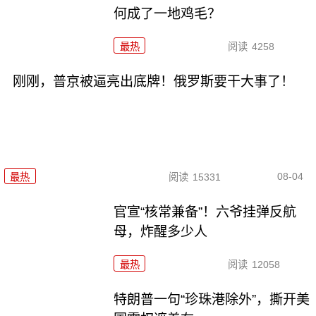
何成了一地鸡毛？
最热
阅读
4258
刚刚，普京被逼亮出底牌！俄罗斯要干大事了！
08-04
最热
阅读
15331
官宣“核常兼备”！六爷挂弹反航
母，炸醒多少人
最热
阅读
12058
特朗普一句“珍珠港除外”，撕开美