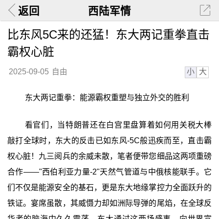
返回
西陆军情
比东风5C来的还猛！东大两记重拳直击
霸权心脏
小
大
2025-09-05
自由
东大两记重拳：能源霸权重塑与独立外交的胜利
看官们，当特朗普还在白宫里盘算着如何用关税大棒
敲打全球时，东大的反击已如东风-5C般迅疾而至，直击霸
权心脏！九三阅兵的余威未散，笔者便带您细品这两项重磅
合作——"西伯利亚力量-2"天然气管道与中俄核能联手。它
们不仅是能源安全的基石，更是东大地缘掌控力全面跃升的
铁证。宴席虽散，其威慑力却如洲际导弹的尾焰，在全球反
华者的脑海中久久震荡。东大通过这两场盛事，向世界宣