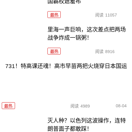
国霸权遮羞布
最热
阅读
11057
里海一声巨响，这次差点把两场
战争炸成一锅粥！
最热
阅读
8916
731！特高课还魂！高市早苗两把火烧穿日本国运
08-04
最热
阅读
4989
灭人种？以色列这波操作，连特
朗普面子都敢踩！