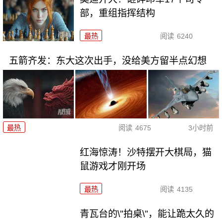
部，重组指挥结构
最热
阅读
6240
五箭齐发：东大这次出手，没给美方留半点幻想
最热
阅读
4675
3小时前
红海惊涛！沙特摆开大棋局，猫
鼠游戏才刚开场
最热
阅读
4135
青瓦台的\"拍桌\"，能让跪太久的