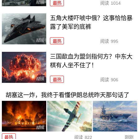
最热
阅读
1014
五角大楼吓唬中俄？这事恰恰暴
露了美军的底裤
最热
阅读
995
三国歃血为盟剑指何方？中东大
棋有人坐不住了！
最热
阅读
906
胡塞这一炸，我终于看懂伊朗总统昨天那句话了
最热
阅读
822
刚刚