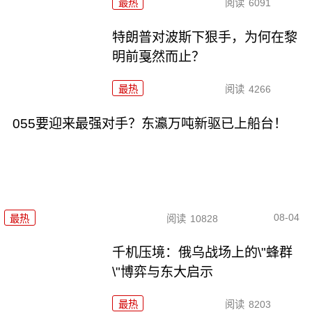
最热
阅读
6091
特朗普对波斯下狠手，为何在黎
明前戛然而止？
最热
阅读
4266
055要迎来最强对手？东瀛万吨新驱已上船台！
08-04
最热
阅读
10828
千机压境：俄乌战场上的\"蜂群
\"博弈与东大启示
最热
阅读
8203