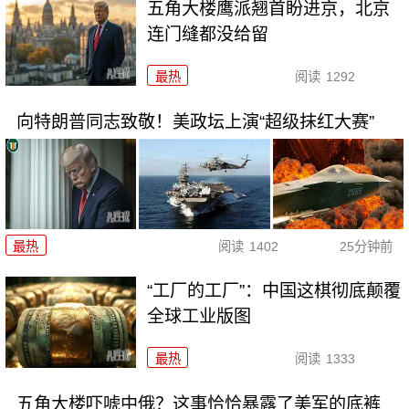
五角大楼鹰派翘首盼进京，北京
连门缝都没给留
最热
阅读
1292
向特朗普同志致敬！美政坛上演“超级抹红大赛”
最热
阅读
1402
25分钟前
“工厂的工厂”：中国这棋彻底颠覆
全球工业版图
最热
阅读
1333
五角大楼吓唬中俄？这事恰恰暴露了美军的底裤