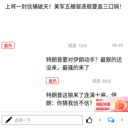
上将一封信捅破天！美军五艘驱逐舰要盖三口锅！
08-03
最热
阅读
7325
特朗普要对伊朗动手？最狠的还
没来，最骚的来了
最热
阅读
5915
特朗普这狼来了连演十遍，伊
朗：你猜我信不信？
最热
阅读
5136
0
0
点评一下