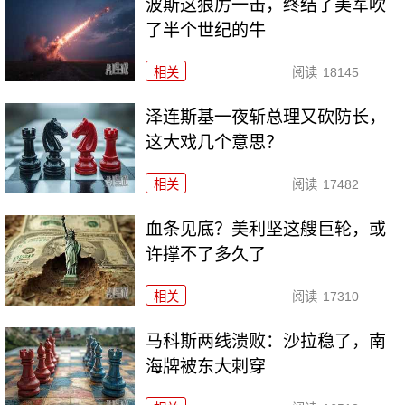
波斯这狠厉一击，终结了美军吹
了半个世纪的牛
相关
阅读
18145
泽连斯基一夜斩总理又砍防长，
这大戏几个意思？
相关
阅读
17482
血条见底？美利坚这艘巨轮，或
许撑不了多久了
相关
阅读
17310
马科斯两线溃败：沙拉稳了，南
海牌被东大刺穿