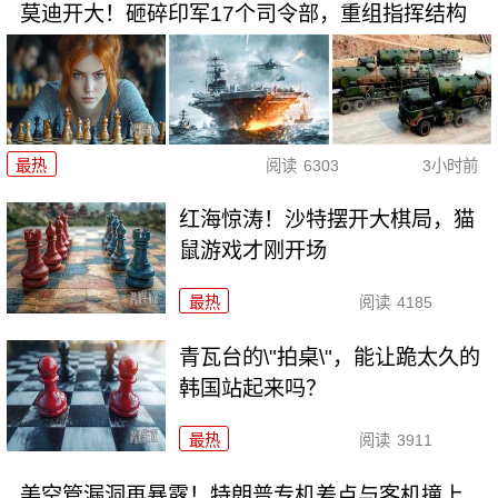
莫迪开大！砸碎印军17个司令部，重组指挥结构
最热
阅读
6303
3小时前
红海惊涛！沙特摆开大棋局，猫
鼠游戏才刚开场
最热
阅读
4185
青瓦台的\"拍桌\"，能让跪太久的
韩国站起来吗？
最热
阅读
3911
美空管漏洞再暴露！特朗普专机差点与客机撞上