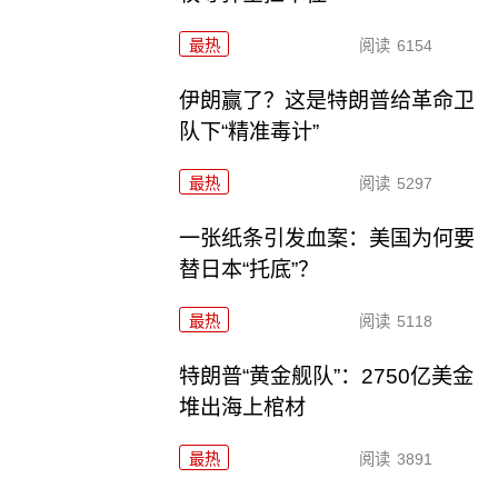
最热
阅读
6154
伊朗赢了？这是特朗普给革命卫
队下“精准毒计”
最热
阅读
5297
一张纸条引发血案：美国为何要
替日本“托底”？
最热
阅读
5118
特朗普“黄金舰队”：2750亿美金
堆出海上棺材
最热
阅读
3891