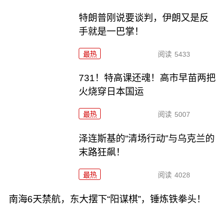
特朗普刚说要谈判，伊朗又是反
手就是一巴掌！
最热
阅读
5433
731！特高课还魂！高市早苗两把
火烧穿日本国运
最热
阅读
5007
泽连斯基的“清场行动”与乌克兰的
末路狂飙！
最热
阅读
4028
南海6天禁航，东大摆下“阳谋棋”，锤炼铁拳头！