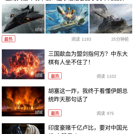
最热
阅读
1183
25分钟前
三国歃血为盟剑指何方？中东大
棋有人坐不住了！
最热
阅读
1102
胡塞这一炸，我终于看懂伊朗总
统昨天那句话了
最热
阅读
975
印度豪赌千亿卢比，要对中国光