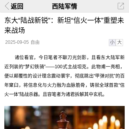
返回
西陆军情
东大“陆战新锐”：新坦“信火一体”重塑未
来战场
小
大
2025-09-05
自由
诸位看官，今日笔者不聊刀光剑影，且看东大陆军新
近列装的“梦幻铁骑”——100式主战坦克。此物甫一亮相，
便以颠覆性的设计理念震动寰宇，彻底跳出“甲弹对抗”的百
年窠臼，将信息化与火力融为血脉筋骨，铸就全球首款“信
火一体”陆战杀器。且容笔者为诸君拆解其中玄机。