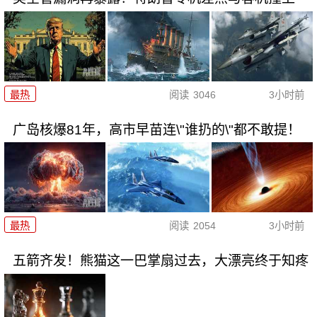
最热
阅读
3046
3小时前
广岛核爆81年，高市早苗连\"谁扔的\"都不敢提！
最热
阅读
2054
3小时前
五箭齐发！熊猫这一巴掌扇过去，大漂亮终于知疼