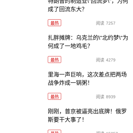
特朗普的制造业\"回流梦\"，为何
成了回流东大？
最热
阅读
7257
扎胖摊牌：乌克兰的\"北约梦\"为
何成了一地鸡毛？
最热
阅读
4279
里海一声巨响，这次差点把两场
战争炸成一锅粥！
最热
阅读
8939
刚刚，普京被逼亮出底牌！俄罗
斯要干大事了！