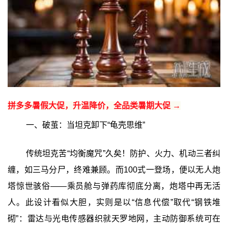
拼多多暑假大促，升温降价，全品类暑期大促 →
一、破茧：当坦克卸下“龟壳思维”
传统坦克苦“均衡魔咒”久矣！防护、火力、机动三者纠
缠，如三马分尸，终难兼顾。而100式一登场，便以无人炮
塔惊世骇俗——乘员舱与弹药库彻底分离，炮塔中再无活
人。此设计看似大胆，实则是以“信息代偿”取代“钢铁堆
砌”：雷达与光电传感器织就天罗地网，主动防御系统可在