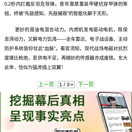
0.2秒内拦截反坦克导弹。昔年靠厚重装甲硬抗穿甲弹的笨
拙，终被“先敌感知、先敌摧毁”的智能化解于无形。
更妙的是油电混合动力。内燃机发电驱动电机，既保
澎湃动力，又解电力饥渴——全车雷达、电子战设备、主动
防护系统皆仰仗此“血脉”。看官须知，现代战场电磁对抗烈
度堪比枪炮，若供电不足，再精妙的传感器亦成废铁。东大
此举，恰似为猛虎插上双翼！
上一页
下一页