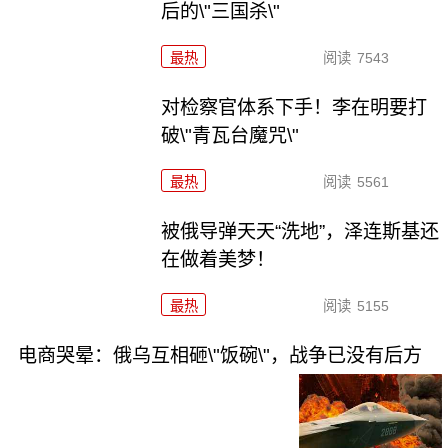
后的\"三国杀\"
最热
阅读
7543
对检察官体系下手！李在明要打
破\"青瓦台魔咒\"
最热
阅读
5561
被俄导弹天天“洗地”，泽连斯基还
在做着美梦！
最热
阅读
5155
电商哭晕：俄乌互相砸\"饭碗\"，战争已没有后方