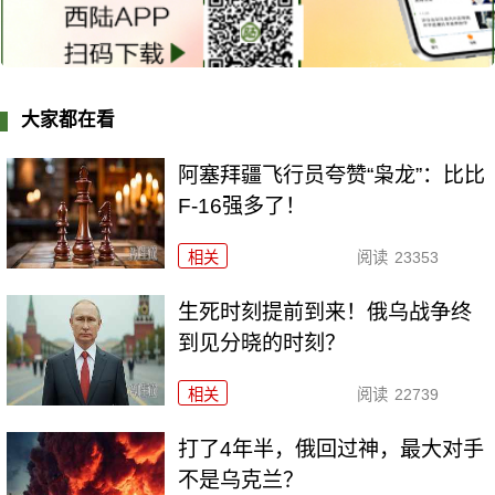
大家都在看
阿塞拜疆飞行员夸赞“枭龙”：比比
F-16强多了！
相关
阅读
23353
生死时刻提前到来！俄乌战争终
到见分晓的时刻？
相关
阅读
22739
打了4年半，俄回过神，最大对手
不是乌克兰？