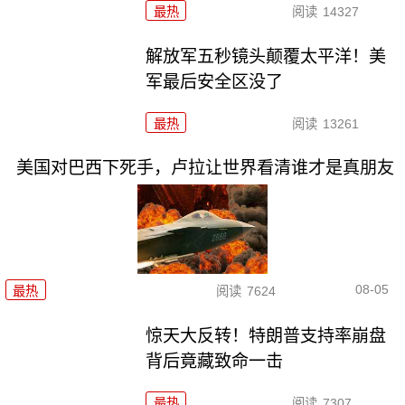
最热
阅读
14327
解放军五秒镜头颠覆太平洋！美
军最后安全区没了
最热
阅读
13261
美国对巴西下死手，卢拉让世界看清谁才是真朋友
08-05
最热
阅读
7624
惊天大反转！特朗普支持率崩盘
背后竟藏致命一击
最热
阅读
7307