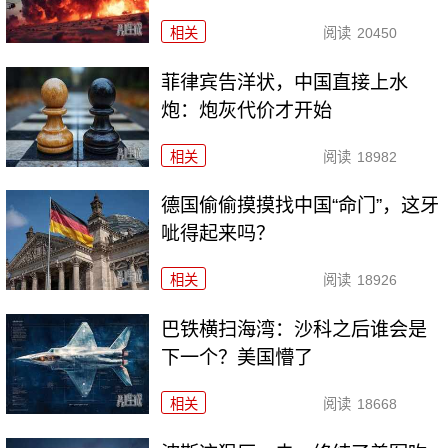
相关
阅读
20450
菲律宾告洋状，中国直接上水
炮：炮灰代价才开始
相关
阅读
18982
德国偷偷摸摸找中国“命门”，这牙
呲得起来吗？
相关
阅读
18926
巴铁横扫海湾：沙科之后谁会是
下一个？美国懵了
相关
阅读
18668