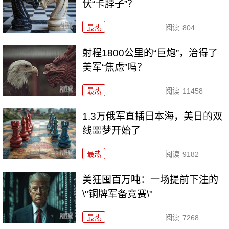
伏“卡脖子”？
最热
阅读
804
射程1800公里的“巨炮”，治得了
美军“焦虑”吗？
最热
阅读
11458
1.3万俄军直插日本海，美日的双
线噩梦开始了
最热
阅读
9182
美狂囤百万吨：一场提前下注的
\"铜牌军备竞赛\"
最热
阅读
7268