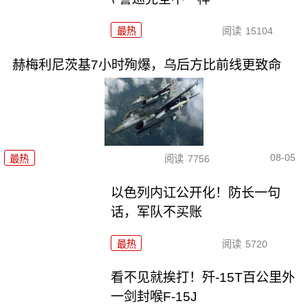
最热
阅读
15104
赫梅利尼茨基7小时殉爆，乌后方比前线更致命
08-05
最热
阅读
7756
以色列内讧公开化！防长一句
话，军队不买账
最热
阅读
5720
看不见就挨打！歼-15T百公里外
一剑封喉F-15J