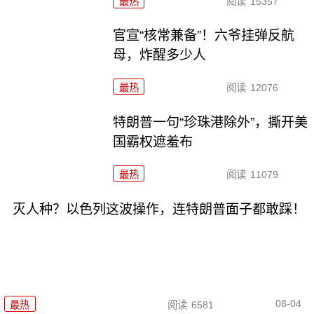
最热
阅读
15357
官宣“核常兼备”！六爷挂弹反航
母，炸醒多少人
最热
阅读
12076
特朗普一句“珍珠港除外”，撕开美
国霸权遮羞布
最热
阅读
11079
灭人种？以色列这波操作，连特朗普面子都敢踩！
08-04
最热
阅读
6581