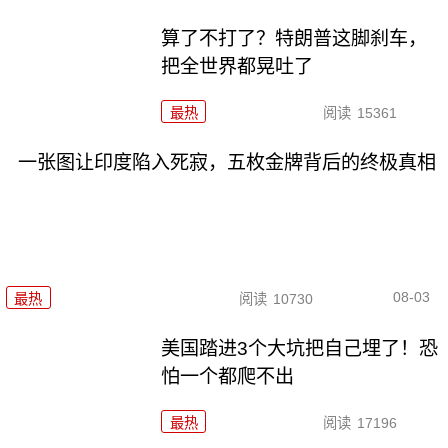
算了不打了？特朗普这脚刹车，
把全世界都晃吐了
最热
阅读
15361
一张图让印度陷入死寂，五枚金牌背后的终极真相
08-03
最热
阅读
10730
美国踏进3个大坑把自己埋了！恐
怕一个都爬不出
最热
阅读
17196