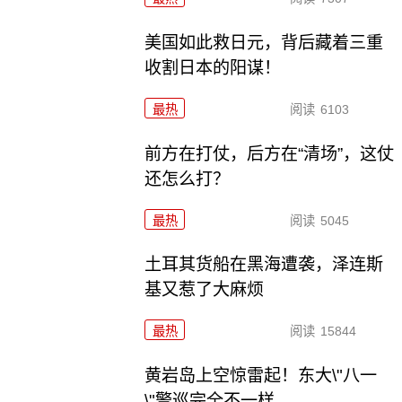
美国如此救日元，背后藏着三重
收割日本的阳谋！
最热
阅读
6103
前方在打仗，后方在“清场”，这仗
还怎么打？
最热
阅读
5045
土耳其货船在黑海遭袭，泽连斯
基又惹了大麻烦
最热
阅读
15844
黄岩岛上空惊雷起！东大\"八一
\"警巡完全不一样