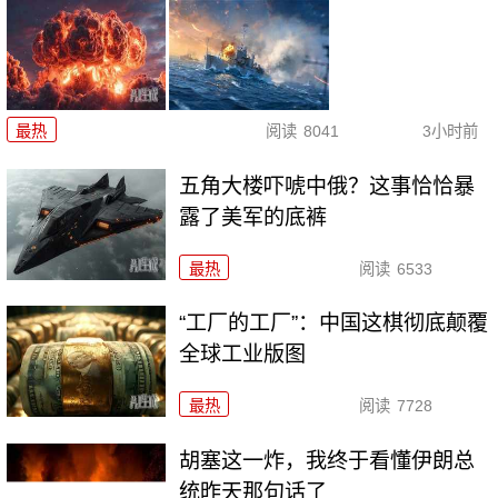
最热
阅读
8041
3小时前
五角大楼吓唬中俄？这事恰恰暴
露了美军的底裤
最热
阅读
6533
“工厂的工厂”：中国这棋彻底颠覆
全球工业版图
最热
阅读
7728
胡塞这一炸，我终于看懂伊朗总
统昨天那句话了