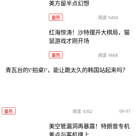
美方留半点幻想
最热
阅读
5404
红海惊涛！沙特摆开大棋局，猫
鼠游戏才刚开场
最热
阅读
4668
青瓦台的\"拍桌\"，能让跪太久的韩国站起来吗？
08-07
最热
阅读
4352
美空管漏洞再暴露！特朗普专机
差点与客机撞上