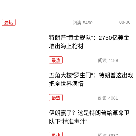
08-06
最热
阅读
5450
特朗普“黄金舰队”：2750亿美金
堆出海上棺材
最热
阅读
4189
五角大楼“罗生门”：特朗普这出戏
把全世界演懵
最热
阅读
4081
伊朗赢了？这是特朗普给革命卫
队下“精准毒计”
最热
阅读
5637