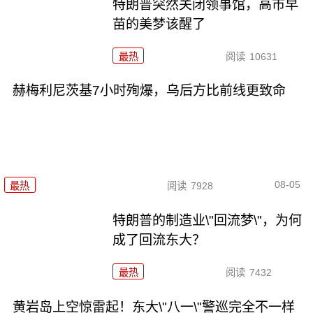
特朗普突然关闭领事馆，高市早
苗的美梦该醒了
最热
阅读
10631
赫梅利尼茨基7小时殉爆，乌后方比前线更致命
08-05
最热
阅读
7928
特朗普的制造业\"回流梦\"，为何
成了回流东大？
最热
阅读
7432
黄岩岛上空惊雷起！东大\"八一\"警巡完全不一样