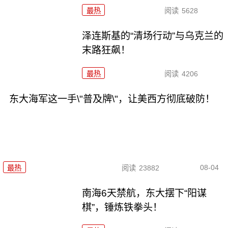
最热
阅读
5628
泽连斯基的“清场行动”与乌克兰的
末路狂飙！
最热
阅读
4206
东大海军这一手\"普及牌\"，让美西方彻底破防！
08-04
最热
阅读
23882
南海6天禁航，东大摆下“阳谋
棋”，锤炼铁拳头！