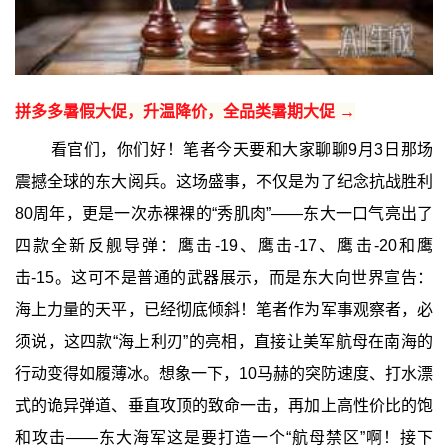
拼多多暑假大促，升温降价，全品类暑期大促 →
看官们，你们好！笔者今天要和大家聊聊9月3日那场
震撼全球的东大阅兵。这场盛事，不仅是为了纪念抗战胜利
80周年，更是一次赤裸裸的“秀肌肉”——东大一口气亮出了
四款全新反舰导弹：鹰击-19、鹰击-17、鹰击-20和鹰
击-15。这可不是普通的武器展示，而是东大向世界宣告：
海上力量的天平，已经彻底倾斜！笔者作为军事观察者，必
须说，这四款“海上利刃”的亮相，直接让美军航母在南海的
行动变得如履薄冰。想象一下，10马赫的突防速度、打水漂
式的诡异弹道、垂直攻顶的致命一击，再加上高性价比的饱
和攻击——东大海军这是要打造一个“航母禁区”啊！接下