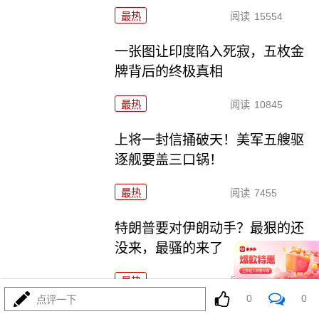
最热
阅读
15554
一张图让印度陷入死寂，五枚金
牌背后的终极真相
最热
阅读
10845
上将一封信捅破天！美军五艘驱
逐舰要盖三口锅！
最热
阅读
7455
特朗普要对伊朗动手？最狠的还
没来，最骚的来了
最热
阅读
6053
0
0
点评一下
美国踏进3个大坑把自己埋了！恐