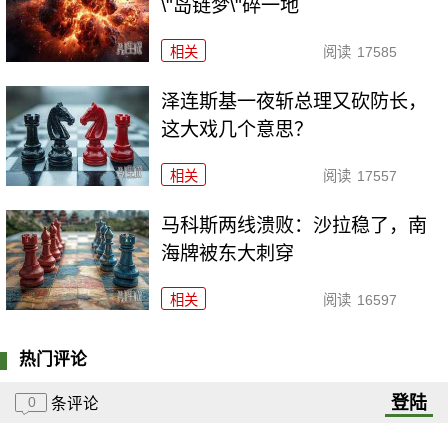
\"岛链梦\"碎一地
相关
阅读
17585
泽连斯基一夜斩总理又砍防长，
这大戏几个意思？
相关
阅读
17557
马科斯两线溃败：沙拉稳了，南
海牌被东大刺穿
相关
阅读
16597
热门评论
登陆
0
条评论