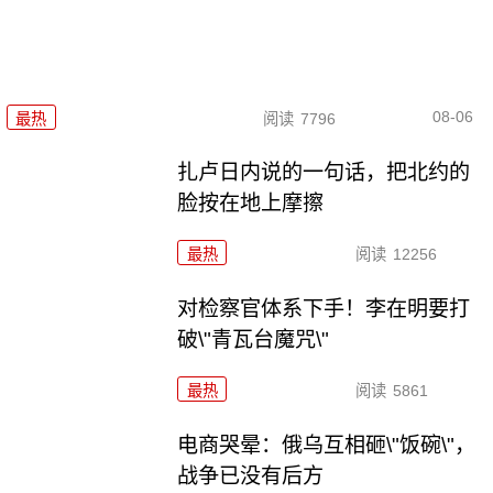
08-06
最热
阅读
7796
扎卢日内说的一句话，把北约的
脸按在地上摩擦
最热
阅读
12256
对检察官体系下手！李在明要打
破\"青瓦台魔咒\"
最热
阅读
5861
电商哭晕：俄乌互相砸\"饭碗\"，
战争已没有后方