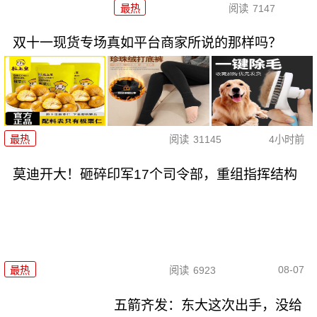
最热
阅读
7147
双十一现货专场真如平台商家所说的那样吗？
最热
阅读
31145
4小时前
莫迪开大！砸碎印军17个司令部，重组指挥结构
08-07
最热
阅读
6923
五箭齐发：东大这次出手，没给