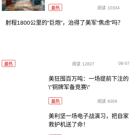
最热
阅读
10334
射程1800公里的“巨炮”，治得了美军“焦虑”吗？
08-07
最热
阅读
12827
美狂囤百万吨：一场提前下注的
\"铜牌军备竞赛\"
最热
阅读
8359
美利坚一场电子战演习，把自家
救护机送了命！