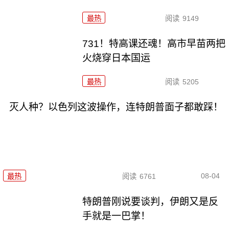
最热
阅读
9149
731！特高课还魂！高市早苗两把
火烧穿日本国运
最热
阅读
5205
灭人种？以色列这波操作，连特朗普面子都敢踩！
08-04
最热
阅读
6761
特朗普刚说要谈判，伊朗又是反
手就是一巴掌！