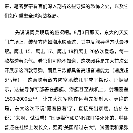
来，笔者就带看官们深入剖析这些导弹的恐怖之处，以及它
们如何重塑全球海战格局。
先说说阅兵现场的盛况吧。9月3日那天，东大的天安
门广场上，装备方阵如潮水般涌过，其中反舰导弹方队最抢
眼。鹰击-15、鹰击-17、鹰击-19和鹰击-20依次登场，每一
款都透着杀气。看官们可能不知道，这次阅兵是东大首次公
开展示这四款导弹，而且三款都具备高超音速能力（速度超
5马赫），这意味着敌方防空系统几乎成了摆设。证据显
示，这些导弹可部署在舰艇、潜艇甚至战机上，射程覆盖
1500-2000公里，让东大海军能在远海先发制人。更绝的
是，东大这次不玩“藏着掖着”了，直接亮出家底，仿佛在
说：“来啊，试试看！”国际媒体如CNN都盯得死死的，特朗
普还在社媒上发长文，强调“美国帮过东大”，试图缓和紧张