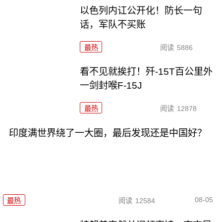
以色列内讧公开化！防长一句
话，军队不买账
最热
阅读
5886
看不见就挨打！歼-15T百公里外
一剑封喉F-15J
最热
阅读
12878
印度满世界绕了一大圈，最后发现还是中国好？
08-05
最热
阅读
12584