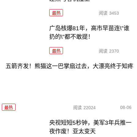
最热
阅读
3453
广岛核爆81年，高市早苗连\"谁
扔的\"都不敢提！
最热
阅读
2370
五箭齐发！熊猫这一巴掌扇过去，大漂亮终于知疼
08-06
最热
阅读
22024
央视短短5秒钟，美军3年兵推一
夜作废！亚太变天