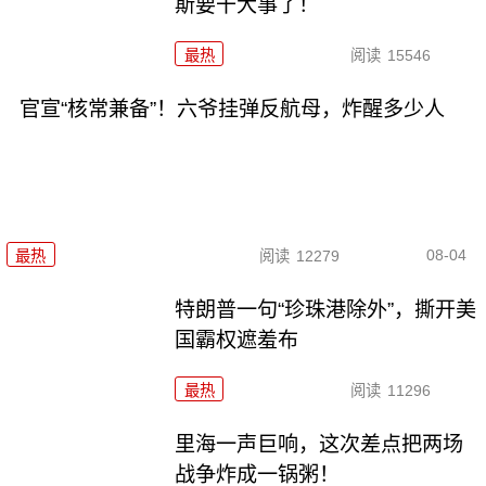
斯要干大事了！
最热
阅读
15546
官宣“核常兼备”！六爷挂弹反航母，炸醒多少人
08-04
最热
阅读
12279
特朗普一句“珍珠港除外”，撕开美
国霸权遮羞布
最热
阅读
11296
里海一声巨响，这次差点把两场
战争炸成一锅粥！