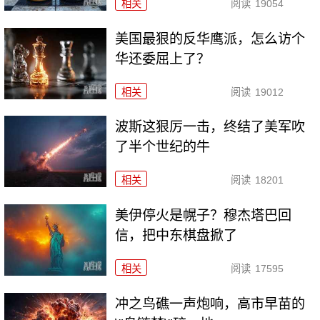
相关
阅读
19054
美国最狠的反华鹰派，怎么访个
华还委屈上了？
相关
阅读
19012
波斯这狠厉一击，终结了美军吹
了半个世纪的牛
相关
阅读
18201
美伊停火是幌子？穆杰塔巴回
信，把中东棋盘掀了
相关
阅读
17595
冲之鸟礁一声炮响，高市早苗的