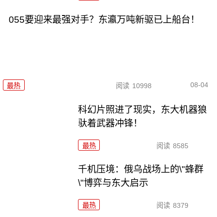
055要迎来最强对手？东瀛万吨新驱已上船台！
08-04
最热
阅读
10998
科幻片照进了现实，东大机器狼
驮着武器冲锋！
最热
阅读
8585
千机压境：俄乌战场上的\"蜂群
\"博弈与东大启示
最热
阅读
8379