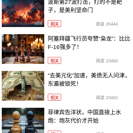
波斯第27波打击，打的不是靶
子，是美利坚命门
相关
阅读
25444
阿塞拜疆飞行员夸赞“枭龙”：比比
F-16强多了！
相关
阅读
23460
“去美元化”加速，美债无人问津，
东瀛被锁死！
相关
阅读
23402
菲律宾告洋状，中国直接上水
炮：炮灰代价才开始