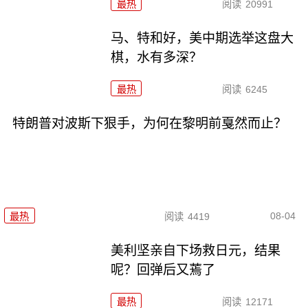
最热
阅读
20991
马、特和好，美中期选举这盘大
棋，水有多深？
最热
阅读
6245
特朗普对波斯下狠手，为何在黎明前戛然而止？
08-04
最热
阅读
4419
美利坚亲自下场救日元，结果
呢？回弹后又蔫了
最热
阅读
12171