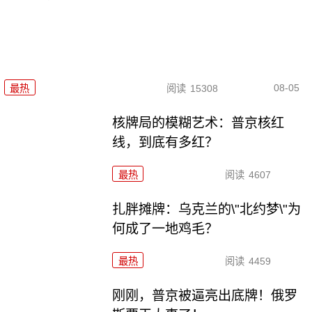
08-05
最热
阅读
15308
核牌局的模糊艺术：普京核红
线，到底有多红？
最热
阅读
4607
扎胖摊牌：乌克兰的\"北约梦\"为
何成了一地鸡毛？
最热
阅读
4459
刚刚，普京被逼亮出底牌！俄罗