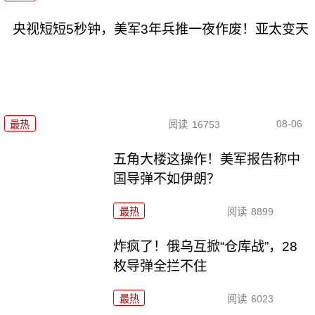
央视短短5秒钟，美军3年兵推一夜作废！亚太变天
08-06
最热
阅读
16753
五角大楼这操作！美军报告称中
国导弹不如伊朗？
最热
阅读
8899
炸疯了！俄乌互掀“仓库战”，28
枚导弹全拦不住
最热
阅读
6023