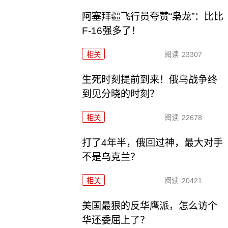
阿塞拜疆飞行员夸赞“枭龙”：比比
F-16强多了！
相关
阅读
23307
生死时刻提前到来！俄乌战争终
到见分晓的时刻？
相关
阅读
22678
打了4年半，俄回过神，最大对手
不是乌克兰？
相关
阅读
20421
美国最狠的反华鹰派，怎么访个
华还委屈上了？