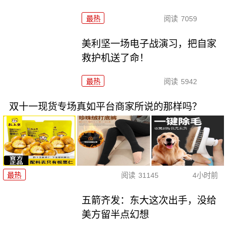
最热
阅读
7059
美利坚一场电子战演习，把自家
救护机送了命！
最热
阅读
5942
双十一现货专场真如平台商家所说的那样吗？
最热
阅读
31145
4小时前
五箭齐发：东大这次出手，没给
美方留半点幻想