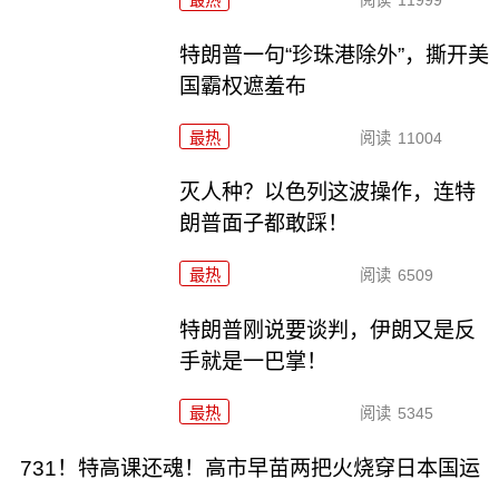
特朗普一句“珍珠港除外”，撕开美
国霸权遮羞布
最热
阅读
11004
灭人种？以色列这波操作，连特
朗普面子都敢踩！
最热
阅读
6509
特朗普刚说要谈判，伊朗又是反
手就是一巴掌！
最热
阅读
5345
731！特高课还魂！高市早苗两把火烧穿日本国运