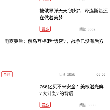
被俄导弹天天“洗地”，泽连斯基还
在做着美梦！
最热
阅读
5062
电商哭晕：俄乌互相砸\"饭碗\"，战争已没有后方
08-06
最热
阅读
3508
766亿买不来安全？美核潜光鲜
\"大计划\"的背后
最热
阅读
5830