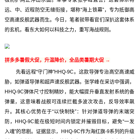
远、中、近程防空无缝衔接，堪称“海上铁幕”，专为抵御高
空高速反舰武器而生。今日，笔者就带看官们深扒这套体系
的玄机，看东大如何以科技之力，重写海战规则。
拼多多暑假大促，升温降价，全品类暑期大促 →
先看远程“守门神”HHQ-9C。这款导弹专治高空高速威
胁，如弹道导弹和超声速反舰武器。张学峰在采访中强调，
HHQ-9C弹体尺寸控制精妙，能大幅提升垂直发射系统的备
弹量，这意味着战舰可连续拦截多波次攻击，反导效率飙
升。其核心优势在于“以快制快”：针对弹道导弹的末端突
防，HHQ-9C能在极短时间内锁定并摧毁目标，避免“一发
入魂”的悲剧。证据显示，HHQ-9C作为海红旗-9系列的升级