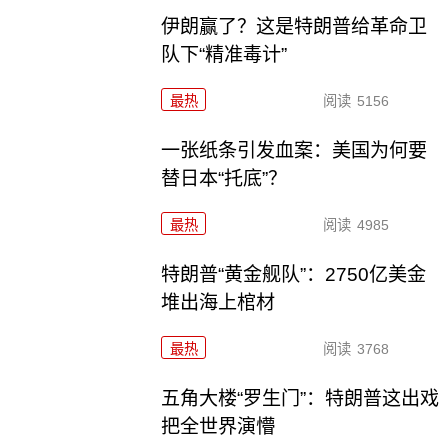
伊朗赢了？这是特朗普给革命卫
队下“精准毒计”
最热
阅读
5156
一张纸条引发血案：美国为何要
替日本“托底”？
最热
阅读
4985
特朗普“黄金舰队”：2750亿美金
堆出海上棺材
最热
阅读
3768
五角大楼“罗生门”：特朗普这出戏
把全世界演懵