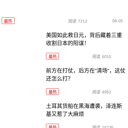
08-05
最热
阅读
7212
美国如此救日元，背后藏着三重
收割日本的阳谋！
最热
阅读
6010
前方在打仗，后方在“清场”，这仗
还怎么打？
最热
阅读
4952
土耳其货船在黑海遭袭，泽连斯
基又惹了大麻烦
最热
阅读
15735