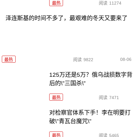
最热
阅读
11274
泽连斯基的时间不多了，最艰难的冬天又要来了
08-06
最热
阅读
9822
125万还是5万？俄乌战损数字背
后的\"三国杀\"
最热
阅读
7471
对检察官体系下手！李在明要打
破\"青瓦台魔咒\"
最热
阅读
5465