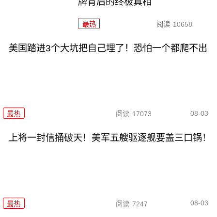
牌背后的终极真相
最热
阅读
10658
美国踏进3个大坑把自己埋了！恐怕一个都爬不出
08-03
最热
阅读
17073
上将一封信捅破天！美军五艘驱逐舰要盖三口锅！
08-03
最热
阅读
7247