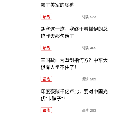
露了美军的底裤
最热
阅读
523
胡塞这一炸，我终于看懂伊朗总
统昨天那句话了
最热
阅读
465
三国歃血为盟剑指何方？中东大
棋有人坐不住了！
最热
阅读
509
印度豪赌千亿卢比，要对中国光
伏“卡脖子”？
最热
阅读
283