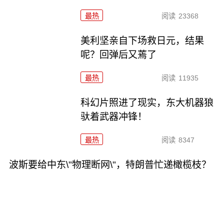
最热
阅读
23368
美利坚亲自下场救日元，结果
呢？回弹后又蔫了
最热
阅读
11935
科幻片照进了现实，东大机器狼
驮着武器冲锋！
最热
阅读
8347
波斯要给中东\"物理断网\"，特朗普忙递橄榄枝？