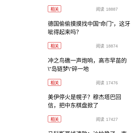
相关
阅读
18887
德国偷偷摸摸找中国“命门”，这牙
呲得起来吗？
相关
阅读
18874
冲之鸟礁一声炮响，高市早苗的
\"岛链梦\"碎一地
相关
阅读
17476
美伊停火是幌子？穆杰塔巴回
信，把中东棋盘掀了
相关
阅读
17427