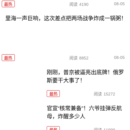
08-05
最热
阅读
4190
里海一声巨响，这次差点把两场战争炸成一锅粥！
08-05
最热
阅读
8852
刚刚，普京被逼亮出底牌！俄罗
斯要干大事了！
最热
阅读
15272
官宣“核常兼备”！六爷挂弹反航
母，炸醒多少人
最热
阅读
11999