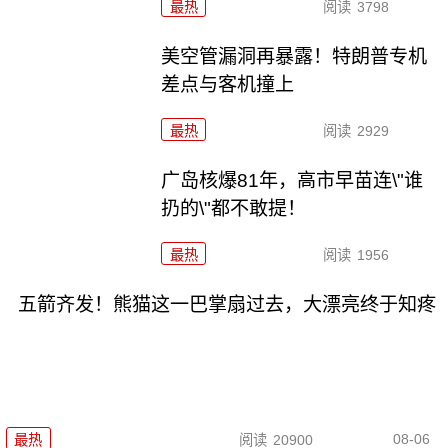
最热
阅读
3798
美空管漏洞再暴露！特朗普专机
差点与客机撞上
最热
阅读
2929
广岛核爆81年，高市早苗连\"谁
扔的\"都不敢提！
最热
阅读
1956
五箭齐发！熊猫这一巴掌扇过去，大漂亮终于知疼
08-06
最热
阅读
20900