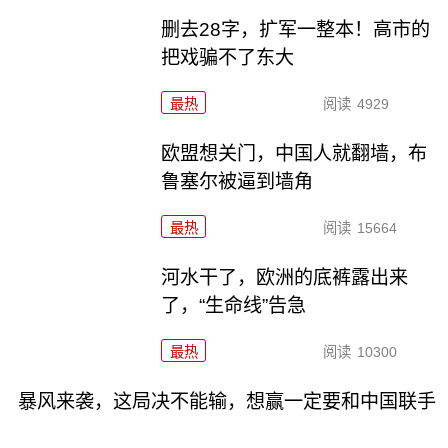
删去28字，扩军一整本！高市的
把戏骗不了东大
最热
阅读
4929
欧盟想关门，中国人就翻墙，布
鲁塞尔被逼到墙角
最热
阅读
15664
河水干了，欧洲的底裤露出来
了，“生命线”告急
最热
阅读
10300
暴风来袭，这局决不能输，想赢一定要和中国联手