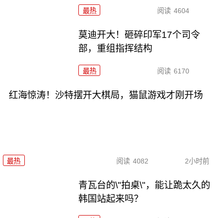
最热
阅读
4604
莫迪开大！砸碎印军17个司令
部，重组指挥结构
最热
阅读
6170
红海惊涛！沙特摆开大棋局，猫鼠游戏才刚开场
最热
阅读
4082
2小时前
青瓦台的\"拍桌\"，能让跪太久的
韩国站起来吗？