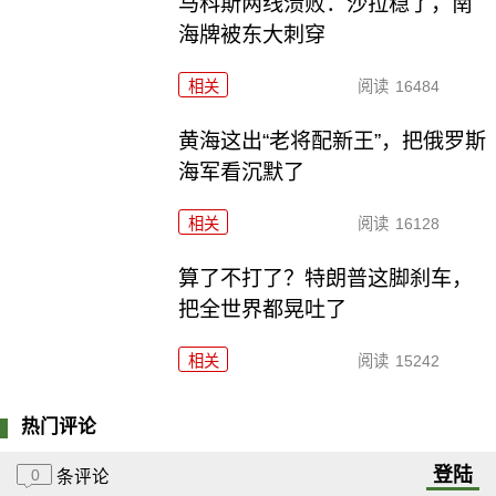
马科斯两线溃败：沙拉稳了，南
海牌被东大刺穿
相关
阅读
16484
黄海这出“老将配新王”，把俄罗斯
海军看沉默了
相关
阅读
16128
算了不打了？特朗普这脚刹车，
把全世界都晃吐了
相关
阅读
15242
热门评论
登陆
0
条评论