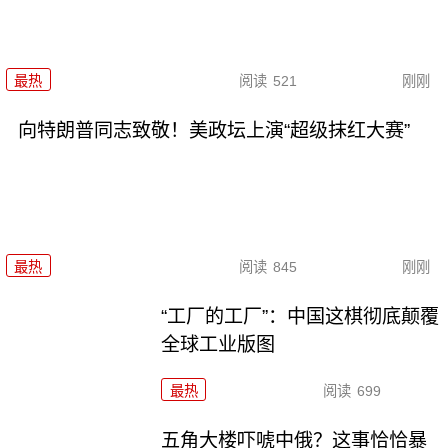
最热
阅读
521
刚刚
向特朗普同志致敬！美政坛上演“超级抹红大赛”
最热
阅读
845
刚刚
“工厂的工厂”：中国这棋彻底颠覆
全球工业版图
最热
阅读
699
五角大楼吓唬中俄？这事恰恰暴