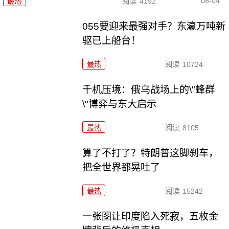
08-04
最热
阅读
4192
055要迎来最强对手？东瀛万吨新
驱已上船台！
最热
阅读
10724
千机压境：俄乌战场上的\"蜂群
\"博弈与东大启示
最热
阅读
8105
算了不打了？特朗普这脚刹车，
把全世界都晃吐了
最热
阅读
15242
一张图让印度陷入死寂，五枚金