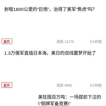
射程1800公里的“巨炮”，治得了美军“焦虑”吗？
最热
阅读
11276
2小时前
1.3万俄军直插日本海，美日的双线噩梦开始了
最热
阅读
8995
2小时前
美狂囤百万吨：一场提前下注的
\"铜牌军备竞赛\"