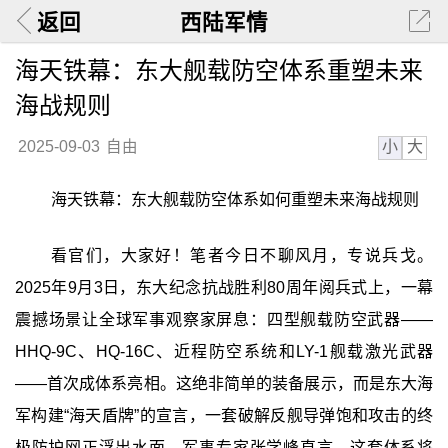
返回
西陆军情
海天铁幕：东大舰载防空体系重塑未来
海战规则
小
大
2025-09-03
自由
海天铁幕：东大舰载防空体系如何重塑未来海战规则
看官们，大家好！笔者今日不聊风月，专说兵戈。
2025年9月3日，东大纪念抗战胜利80周年阅兵式上，一幕
震撼场景让全球军事观察家屏息：四型舰载防空武器——
HHQ-9C、HQ-16C、近程防空系统和LY-1舰载激光武器
——首次成体系亮相。这绝非简单的装备展示，而是东大海
军构建“海天盾牌”的宣言，一套破解反舰导弹饱和攻击的终
极防护网正浮出水面。军事专家张学峰直言，这套体系将