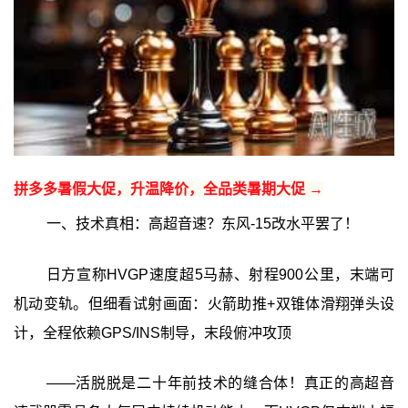
拼多多暑假大促，升温降价，全品类暑期大促 →
一、技术真相：高超音速？东风-15改水平罢了！
日方宣称HVGP速度超5马赫、射程900公里，末端可
机动变轨。但细看试射画面：火箭助推+双锥体滑翔弹头设
计，全程依赖GPS/INS制导，末段俯冲攻顶
——活脱脱是二十年前技术的缝合体！真正的高超音