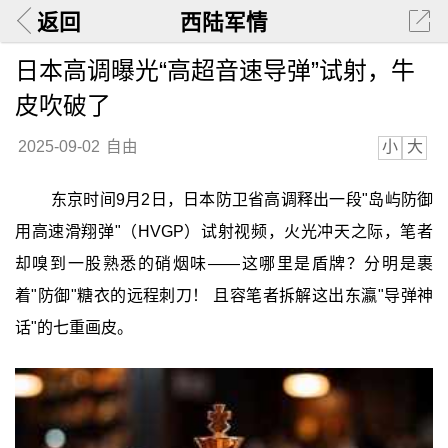
返回
西陆军情
日本高调曝光“高超音速导弹”试射，牛
皮吹破了
小
大
2025-09-02
自由
东京时间9月2日，日本防卫省高调释出一段"岛屿防御
用高速滑翔弹"（HVGP）试射视频，火光冲天之际，笔者
却嗅到一股熟悉的硝烟味——这哪里是盾牌？分明是裹
着"防御"糖衣的远程刺刀！ 且容笔者拆解这出东瀛"导弹神
话"的七重画皮。