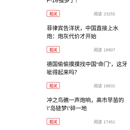
F-16强多了！
相关
阅读
23255
菲律宾告洋状，中国直接上水
炮：炮灰代价才开始
相关
阅读
18907
德国偷偷摸摸找中国“命门”，这牙
呲得起来吗？
相关
阅读
18831
冲之鸟礁一声炮响，高市早苗的
\"岛链梦\"碎一地
相关
阅读
17451