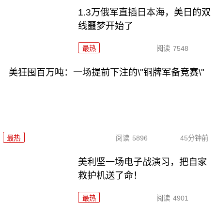
1.3万俄军直插日本海，美日的双
线噩梦开始了
最热
阅读
7548
美狂囤百万吨：一场提前下注的\"铜牌军备竞赛\"
最热
阅读
5896
45分钟前
美利坚一场电子战演习，把自家
救护机送了命！
最热
阅读
4901