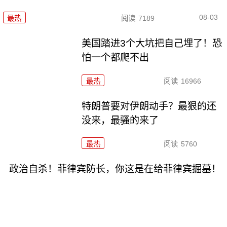
08-03
最热
阅读
7189
美国踏进3个大坑把自己埋了！恐
怕一个都爬不出
最热
阅读
16966
特朗普要对伊朗动手？最狠的还
没来，最骚的来了
最热
阅读
5760
政治自杀！菲律宾防长，你这是在给菲律宾掘墓！