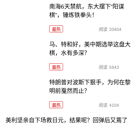
南海6天禁航，东大摆下“阳谋
棋”，锤炼铁拳头！
最热
阅读
20404
马、特和好，美中期选举这盘大
棋，水有多深？
最热
阅读
5943
特朗普对波斯下狠手，为何在黎
明前戛然而止？
最热
阅读
4104
美利坚亲自下场救日元，结果呢？回弹后又蔫了