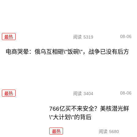
08-06
最热
阅读
5319
电商哭晕：俄乌互相砸\"饭碗\"，战争已没有后方
08-06
最热
阅读
3404
766亿买不来安全？美核潜光鲜
\"大计划\"的背后
最热
阅读
5680