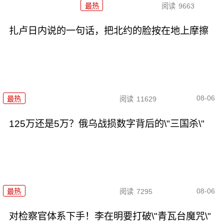
最热
阅读
9663
扎卢日内说的一句话，把北约的脸按在地上摩擦
08-06
最热
阅读
11629
125万还是5万？俄乌战损数字背后的\"三国杀\"
08-06
最热
阅读
7295
对检察官体系下手！李在明要打破\"青瓦台魔咒\"