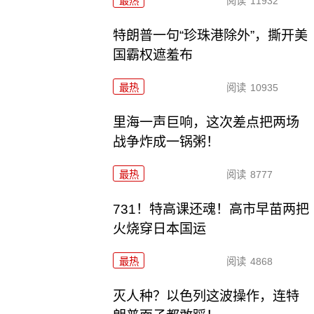
最热
阅读
11932
特朗普一句“珍珠港除外”，撕开美
国霸权遮羞布
最热
阅读
10935
里海一声巨响，这次差点把两场
战争炸成一锅粥！
最热
阅读
8777
731！特高课还魂！高市早苗两把
火烧穿日本国运
最热
阅读
4868
灭人种？以色列这波操作，连特