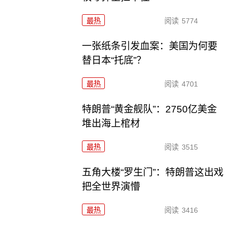
最热
阅读
5774
一张纸条引发血案：美国为何要
替日本“托底”？
最热
阅读
4701
特朗普“黄金舰队”：2750亿美金
堆出海上棺材
最热
阅读
3515
五角大楼“罗生门”：特朗普这出戏
把全世界演懵
最热
阅读
3416