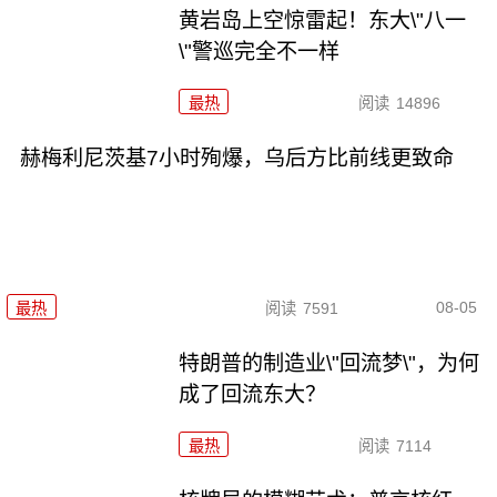
黄岩岛上空惊雷起！东大\"八一
\"警巡完全不一样
最热
阅读
14896
赫梅利尼茨基7小时殉爆，乌后方比前线更致命
08-05
最热
阅读
7591
特朗普的制造业\"回流梦\"，为何
成了回流东大？
最热
阅读
7114