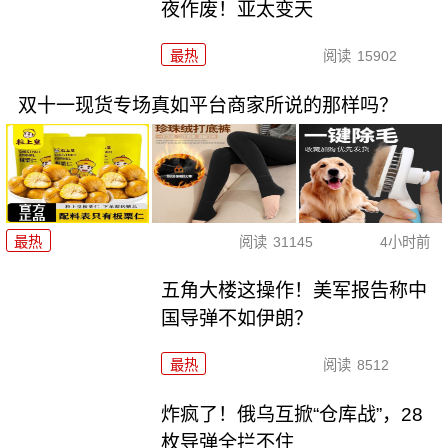
夜作废！亚太变天
最热
阅读
15902
双十一现货专场真如平台商家所说的那样吗？
最热
阅读
31145
4小时前
五角大楼这操作！美军报告称中
国导弹不如伊朗？
最热
阅读
8512
炸疯了！俄乌互掀“仓库战”，28
枚导弹全拦不住