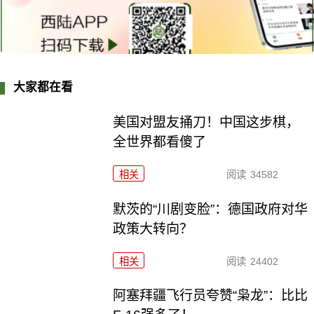
大家都在看
美国对盟友捅刀！中国这步棋，
全世界都看傻了
相关
阅读
34582
默茨的“川剧变脸”：德国政府对华
政策大转向？
相关
阅读
24402
阿塞拜疆飞行员夸赞“枭龙”：比比