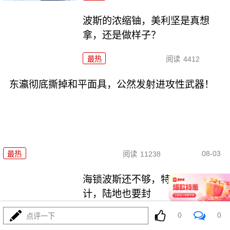
波斯的浓缩铀，美利坚是真想
拿，还是做样子？
最热
阅读
4412
东瀛彻底撕掉和平面具，公然发射进攻性武器！
08-03
最热
阅读
11238
海锁波斯还不够，特朗普又生毒
计，陆地也要封
0
0
点评一下
最热
阅读
8652