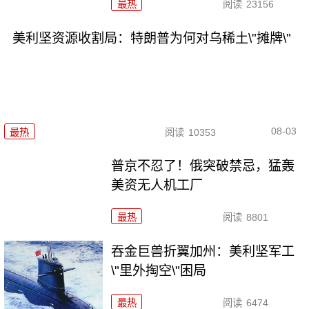
最热
阅读
23156
美利坚资源收割局：特朗普为何对乌稀土\"摊牌\"
08-03
最热
阅读
10353
普京不忍了！俄突破禁忌，猛轰
美资无人机工厂
最热
阅读
8801
吞金巨兽折翼加州：美利坚军工
\"里外掏空\"困局
最热
阅读
6474