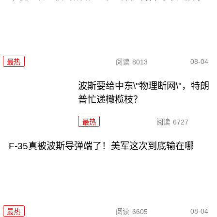
08-04
最热
阅读
8013
波斯要给中东\"物理断网\"，特朗
普忙递橄榄枝？
最热
阅读
6727
F-35真被波斯导弹端了！美军这次到底输在哪
08-04
最热
阅读
6605