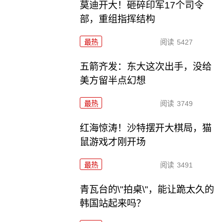
莫迪开大！砸碎印军17个司令
部，重组指挥结构
最热
阅读
5427
五箭齐发：东大这次出手，没给
美方留半点幻想
最热
阅读
3749
红海惊涛！沙特摆开大棋局，猫
鼠游戏才刚开场
最热
阅读
3491
青瓦台的\"拍桌\"，能让跪太久的
韩国站起来吗？