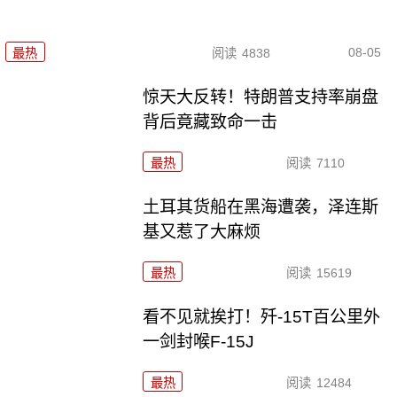
08-05
最热
阅读
4838
惊天大反转！特朗普支持率崩盘
背后竟藏致命一击
最热
阅读
7110
土耳其货船在黑海遭袭，泽连斯
基又惹了大麻烦
最热
阅读
15619
看不见就挨打！歼-15T百公里外
一剑封喉F-15J
最热
阅读
12484