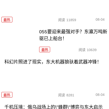
08-04
最热
阅读
11859
055要迎来最强对手？东瀛万吨新
驱已上船台！
最热
阅读
10639
科幻片照进了现实，东大机器狼驮着武器冲锋！
08-04
最热
阅读
8281
千机压境：俄乌战场上的\"蜂群\"博弈与东大启示