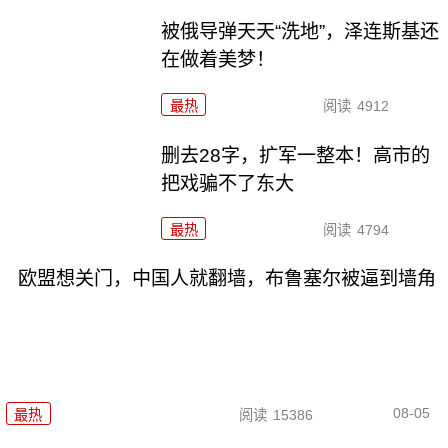
被俄导弹天天“洗地”，泽连斯基还
在做着美梦！
最热
阅读
4912
删去28字，扩军一整本！高市的
把戏骗不了东大
最热
阅读
4794
欧盟想关门，中国人就翻墙，布鲁塞尔被逼到墙角
08-05
最热
阅读
15386