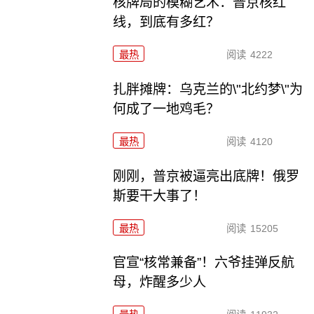
核牌局的模糊艺术：普京核红
线，到底有多红？
最热
阅读
4222
扎胖摊牌：乌克兰的\"北约梦\"为
何成了一地鸡毛？
最热
阅读
4120
刚刚，普京被逼亮出底牌！俄罗
斯要干大事了！
最热
阅读
15205
官宣“核常兼备”！六爷挂弹反航
母，炸醒多少人