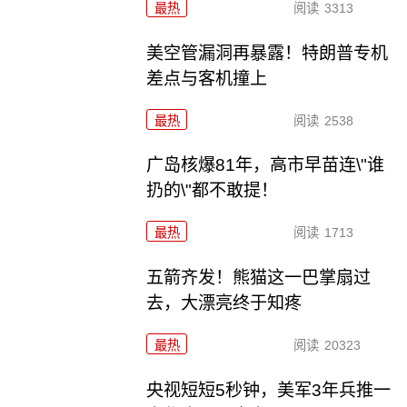
最热
阅读
3313
美空管漏洞再暴露！特朗普专机
差点与客机撞上
最热
阅读
2538
广岛核爆81年，高市早苗连\"谁
扔的\"都不敢提！
最热
阅读
1713
五箭齐发！熊猫这一巴掌扇过
去，大漂亮终于知疼
最热
阅读
20323
央视短短5秒钟，美军3年兵推一