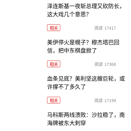
泽连斯基一夜斩总理又砍防长，
这大戏几个意思？
相关
阅读
17417
美伊停火是幌子？穆杰塔巴回
信，把中东棋盘掀了
相关
阅读
17368
血条见底？美利坚这艘巨轮，或
许撑不了多久了
相关
阅读
17199
马科斯两线溃败：沙拉稳了，南
海牌被东大刺穿