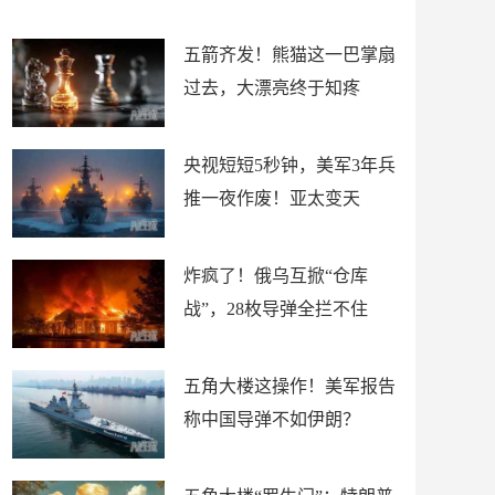
底”？
材
五箭齐发！熊猫这一巴掌扇
过去，大漂亮终于知疼
央视短短5秒钟，美军3年兵
推一夜作废！亚太变天
炸疯了！俄乌互掀“仓库
战”，28枚导弹全拦不住
五角大楼这操作！美军报告
称中国导弹不如伊朗？