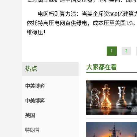
长急调军舰护运中国变压器，笔者笑问：战时
电网朽则算力溃：当美企斥资360亿建
依托特高压电网直供绿电，成本压至美国1/
维碾压！
1
2
大家都在看
热点
中美博弈
中美博弈
美国
特朗普