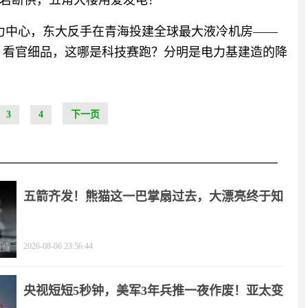
若断供，五角大楼用爱发电？
算力中心，东大反手在青海投建全球最大液冷机房——
3。看官细品，这哪是科技赛跑？分明是电力基建造的降
3
4
下一页
五箭齐发！熊猫这一巴掌扇过去，大漂亮终于知
疼
2026-08-06 23:56:44
央视短短5秒钟，美军3年兵推一夜作废！亚太变