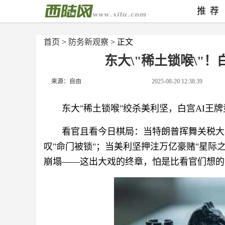
推荐
首页
>
防务新观察
> 正文
东大\"稀土锁喉\"
来源：自由
2025-08-20 12:38:39
东大"稀土锁喉"绞杀美利坚，白宫AI王
看官且看今日棋局：当特朗普挥舞关税大
叹"命门被锁"；当美利坚押注万亿豪赌"星际
崩塌——这出大戏的终章，怕是比看官们想的