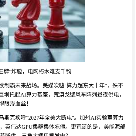
I王牌"炸膛，电网朽木难支千钧
划欲制霸未来战场。美媒吹嘘"算力超东大十年"，殊不
巨坝托起AI算力基座，荒漠戈壁风车阵列昼夜供电，
看得眼渗血丝！
斯克疾呼"2027年全美大断电"。加州AI实验室算力
，英伟达GPU集群集体冻僵。更荒诞的是，美能源部