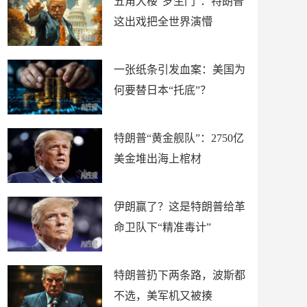
五角大楼“罗生门”：特朗普
这出戏把全世界演懵
一张纸条引发血案：美国为
何要替日本“托底”？
特朗普“黄金舰队”：2750亿
美金堆出海上棺材
伊朗赢了？这是特朗普给革
命卫队下“精准毒计”
特朗普扔下两条路，波斯都
不选，美军机又被揍