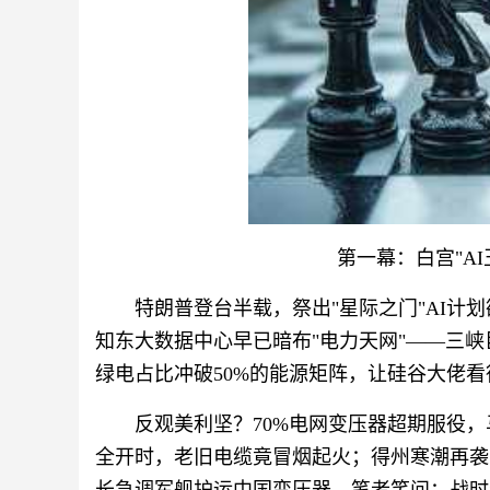
第一幕：白宫"A
特朗普登台半载，祭出"星际之门"AI计
知东大数据中心早已暗布"电力天网"——三峡
绿电占比冲破50%的能源矩阵，让硅谷大佬
反观美利坚？70%电网变压器超期服役，马
全开时，老旧电缆竟冒烟起火；得州寒潮再袭