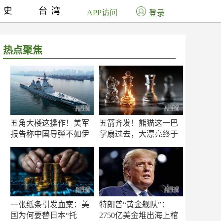
历史
台湾
APP访问
登录
热点聚焦
五角大楼这操作！美军
五箭齐发！熊猫这一巴
报告称中国导弹不如伊
掌扇过去，大漂亮终于
朗？
知疼
一张纸条引发血案：美
特朗普“黄金舰队”：
国为何要替日本“托
2750亿美金堆出海上棺