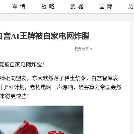
军情
战略
武器
国际
！白宫AI王牌被自家电网炸膛
我要分享
牌竟被自家电网炸膛！
棒砸向盟友，东大默然落子稀土禁令，白宫智库哀
之门"AI计划，老朽电网一声爆响，硅谷算力帝国轰然
来得更快些！