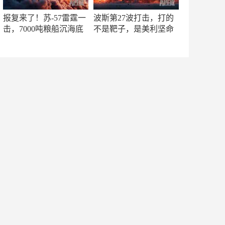
报复来了！苏-57雷霆一
波斯第27波打击，打的
击，7000吨粮船沉海底
不是靶子，是美利坚命
门