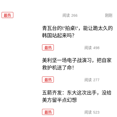
最热
阅读
266
刚刚
青瓦台的\"拍桌\"，能让跪太久的
韩国站起来吗？
最热
阅读
498
美利坚一场电子战演习，把自家
救护机送了命！
最热
阅读
277
五箭齐发：东大这次出手，没给
美方留半点幻想
最热
阅读
523