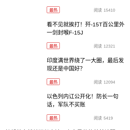
最热
阅读
15410
看不见就挨打！歼-15T百公里外
一剑封喉F-15J
最热
阅读
12321
印度满世界绕了一大圈，最后发
现还是中国好？
最热
阅读
12094
以色列内讧公开化！防长一句
话，军队不买账
最热
阅读
5419