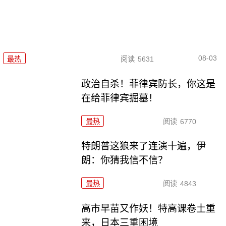
08-03
最热
阅读
5631
政治自杀！菲律宾防长，你这是
在给菲律宾掘墓！
最热
阅读
6770
特朗普这狼来了连演十遍，伊
朗：你猜我信不信？
最热
阅读
4843
高市早苗又作妖！特高课卷土重
来，日本三重困境