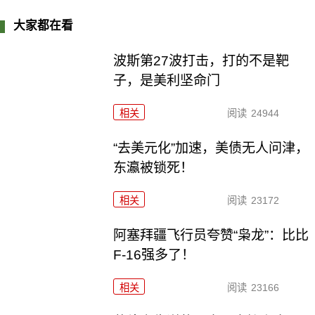
大家都在看
波斯第27波打击，打的不是靶
子，是美利坚命门
相关
阅读
24944
“去美元化”加速，美债无人问津，
东瀛被锁死！
相关
阅读
23172
阿塞拜疆飞行员夸赞“枭龙”：比比
F-16强多了！
相关
阅读
23166