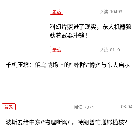
最热
阅读
10493
科幻片照进了现实，东大机器狼
驮着武器冲锋！
最热
阅读
8119
千机压境：俄乌战场上的\"蜂群\"博弈与东大启示
08-04
最热
阅读
7874
波斯要给中东\"物理断网\"，特朗普忙递橄榄枝？