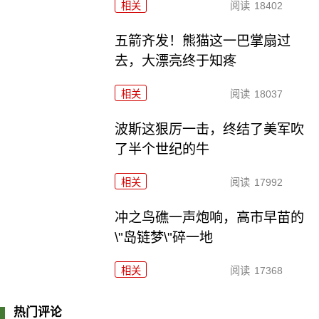
相关
阅读
18402
五箭齐发！熊猫这一巴掌扇过
去，大漂亮终于知疼
相关
阅读
18037
波斯这狠厉一击，终结了美军吹
了半个世纪的牛
相关
阅读
17992
冲之鸟礁一声炮响，高市早苗的
\"岛链梦\"碎一地
相关
阅读
17368
热门评论