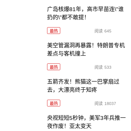
广岛核爆81年，高市早苗连\"谁
扔的\"都不敢提！
最热
阅读
645
美空管漏洞再暴露！特朗普专机
差点与客机撞上
最热
阅读
533
五箭齐发！熊猫这一巴掌扇过
去，大漂亮终于知疼
最热
阅读
18037
央视短短5秒钟，美军3年兵推一
夜作废！亚太变天