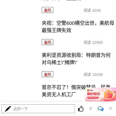
最热
阅读
4244
央视：空警600横空出世，美航母
最强王牌失效
最热
阅读
22900
美利坚资源收割局：特朗普为何
对乌稀土\"摊牌\"
最热
阅读
10188
普京不忍了！俄突破禁忌，猛轰
美资无人机工厂
最热
阅读
8684
0
0
点评一下