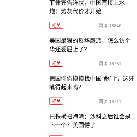
菲律宾告洋状，中国直接上水
炮：炮灰代价才开始
相关
阅读
18840
美国最狠的反华鹰派，怎么访个
华还委屈上了？
相关
阅读
18751
德国偷偷摸摸找中国“命门”，这牙
呲得起来吗？
相关
阅读
18711
巴铁横扫海湾：沙科之后谁会是
下一个？美国懵了