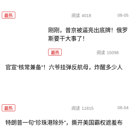
08-05
最热
阅读
4018
刚刚，普京被逼亮出底牌！俄罗
斯要干大事了！
最热
阅读
15098
官宣“核常兼备”！六爷挂弹反航母，炸醒多少人
08-04
最热
阅读
11815
特朗普一句“珍珠港除外”，撕开美国霸权遮羞布