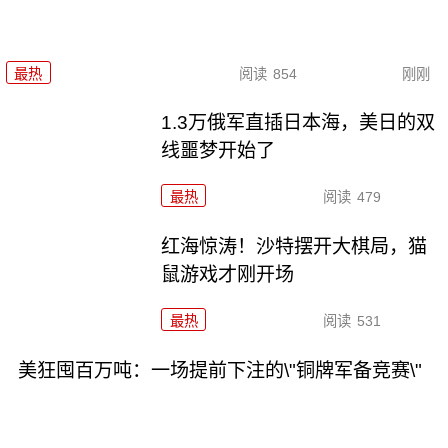
最热
阅读
854
刚刚
1.3万俄军直插日本海，美日的双
线噩梦开始了
最热
阅读
479
红海惊涛！沙特摆开大棋局，猫
鼠游戏才刚开场
最热
阅读
531
美狂囤百万吨：一场提前下注的\"铜牌军备竞赛\"