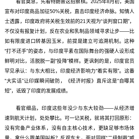
看官莫急，先看特朗普这招狠棋。2025年8月初，美国
宣布对印度商品加征50%关税，直击印度经济命脉。知情人
士透露，印度政府将关税生效前的21天视为“谈判窗口期”，
不仅没有报复计划，反在农业和乳制品领域寻求让步——比
如有限度进口转基因玉米，前提是建立可追溯机制。这种
“打不还手”的姿态，与印度平素在国际舞台的强硬人设形成
鲜明对比，活脱脱一副“投降”模样。更讽刺的是，印度官员
罕见承认：与东大相比，印度经济影响力“着实有限”。这番
“大实话”让印媒瞬间破防，《经济时报》直斥这是“自曝其
短”，诋毁了印度的发展成绩。
看官细品，印度这些年没少与东大较劲——从经济增
速到航天计划，处处攀比。可一记关税，就将其打回原形：
没有完备产业体系，没有自主核心技术，更缺足够市场体
量，拿什么跟美国叫板？反观东大，面对同样“二级制裁”威