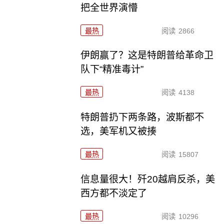
把全世界演懵
最热
阅读
2866
伊朗赢了？这是特朗普给革命卫
队下“精准毒计”
最热
阅读
4138
特朗普扔下两条路，波斯都不
选，美军机又被揍
最热
阅读
15807
信息量很大！歼20越肩反杀，美
西方都不淡定了
最热
阅读
10296