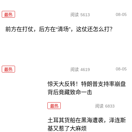
08-05
最热
阅读
5613
前方在打仗，后方在“清场”，这仗还怎么打？
08-05
最热
阅读
4619
惊天大反转！特朗普支持率崩盘
背后竟藏致命一击
最热
阅读
6833
土耳其货船在黑海遭袭，泽连斯
基又惹了大麻烦