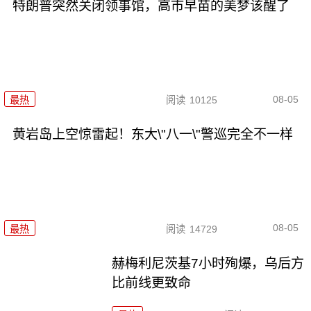
特朗普突然关闭领事馆，高市早苗的美梦该醒了
08-05
最热
阅读
10125
黄岩岛上空惊雷起！东大\"八一\"警巡完全不一样
08-05
最热
阅读
14729
赫梅利尼茨基7小时殉爆，乌后方
比前线更致命