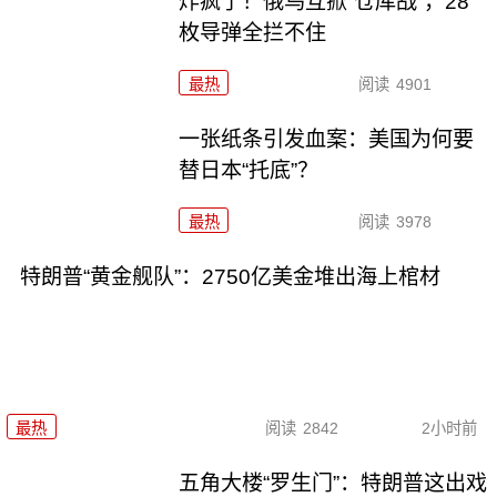
炸疯了！俄乌互掀“仓库战”，28
枚导弹全拦不住
最热
阅读
4901
一张纸条引发血案：美国为何要
替日本“托底”？
最热
阅读
3978
特朗普“黄金舰队”：2750亿美金堆出海上棺材
最热
阅读
2842
2小时前
五角大楼“罗生门”：特朗普这出戏