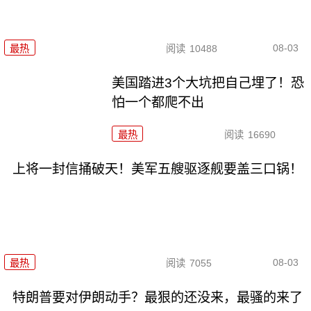
08-03
最热
阅读
10488
美国踏进3个大坑把自己埋了！恐
怕一个都爬不出
最热
阅读
16690
上将一封信捅破天！美军五艘驱逐舰要盖三口锅！
08-03
最热
阅读
7055
特朗普要对伊朗动手？最狠的还没来，最骚的来了