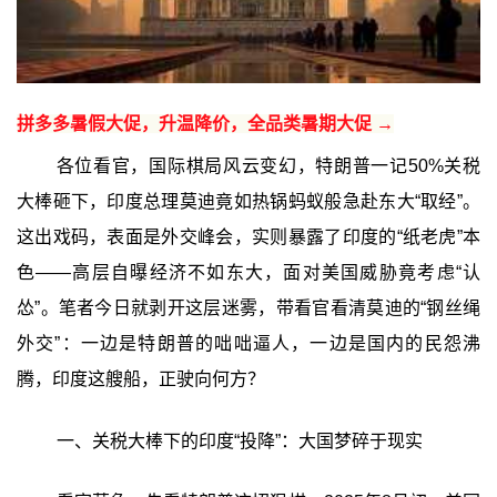
拼多多暑假大促，升温降价，全品类暑期大促 →
各位看官，国际棋局风云变幻，特朗普一记50%关税
大棒砸下，印度总理莫迪竟如热锅蚂蚁般急赴东大“取经”。
这出戏码，表面是外交峰会，实则暴露了印度的“纸老虎”本
色——高层自曝经济不如东大，面对美国威胁竟考虑“认
怂”。笔者今日就剥开这层迷雾，带看官看清莫迪的“钢丝绳
外交”：一边是特朗普的咄咄逼人，一边是国内的民怨沸
腾，印度这艘船，正驶向何方？
一、关税大棒下的印度“投降”：大国梦碎于现实