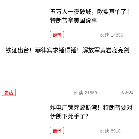
五万人一夜破城，欧盟真怕了！
特朗普拿美国说事
最热
阅读
14856
铁证出台！菲律宾求锤得锤！解放军黄岩岛亮剑
08-01
最热
阅读
21889
炸电厂锁死波斯湾！特朗普要对
伊朗下死手了？
最热
阅读
8918