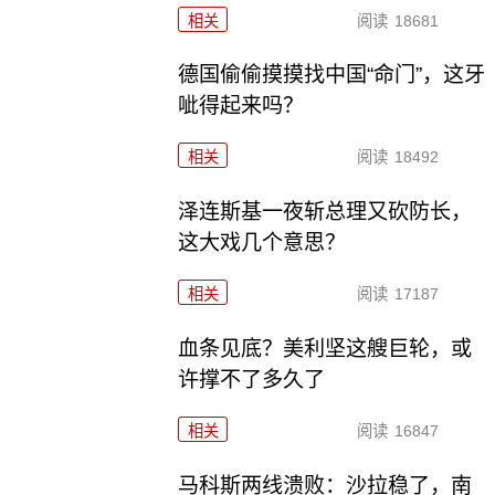
相关
阅读
18681
德国偷偷摸摸找中国“命门”，这牙
呲得起来吗？
相关
阅读
18492
泽连斯基一夜斩总理又砍防长，
这大戏几个意思？
相关
阅读
17187
血条见底？美利坚这艘巨轮，或
许撑不了多久了
相关
阅读
16847
马科斯两线溃败：沙拉稳了，南