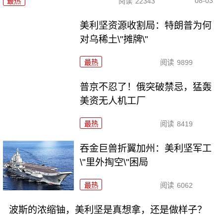
08-03
最热
阅读
22343
美利坚资源收割局：特朗普为何
对乌稀土\"摊牌\"
最热
阅读
9899
普京不忍了！俄突破禁忌，猛轰
美资无人机工厂
最热
阅读
8419
吞金巨兽折翼加州：美利坚军工
\"里外掏空\"困局
最热
阅读
6062
波斯的浓缩铀，美利坚是真想拿，还是做样子？