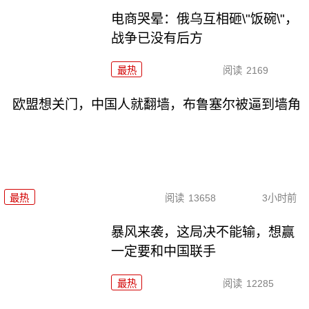
电商哭晕：俄乌互相砸\"饭碗\"，
战争已没有后方
最热
阅读
2169
欧盟想关门，中国人就翻墙，布鲁塞尔被逼到墙角
最热
阅读
13658
3小时前
暴风来袭，这局决不能输，想赢
一定要和中国联手
最热
阅读
12285