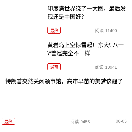
印度满世界绕了一大圈，最后发
现还是中国好？
最热
阅读
11400
黄岩岛上空惊雷起！东大\"八一
\"警巡完全不一样
最热
阅读
13941
特朗普突然关闭领事馆，高市早苗的美梦该醒了
08-05
最热
阅读
9456