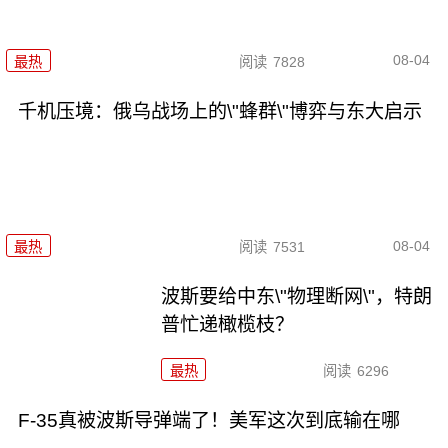
08-04
最热
阅读
7828
千机压境：俄乌战场上的\"蜂群\"博弈与东大启示
08-04
最热
阅读
7531
波斯要给中东\"物理断网\"，特朗
普忙递橄榄枝？
最热
阅读
6296
F-35真被波斯导弹端了！美军这次到底输在哪