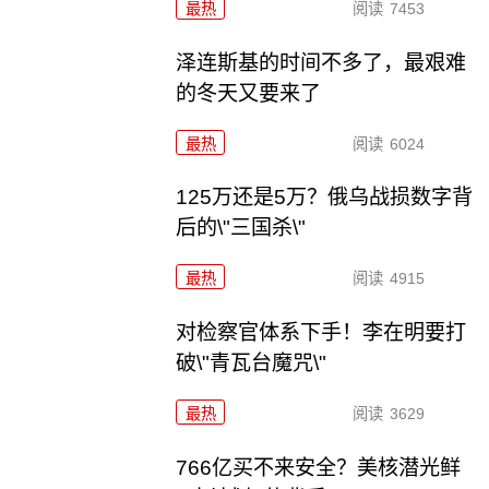
最热
阅读
7453
泽连斯基的时间不多了，最艰难
的冬天又要来了
最热
阅读
6024
125万还是5万？俄乌战损数字背
后的\"三国杀\"
最热
阅读
4915
对检察官体系下手！李在明要打
破\"青瓦台魔咒\"
最热
阅读
3629
766亿买不来安全？美核潜光鲜