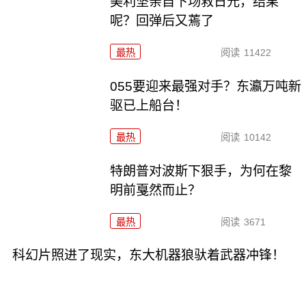
美利坚亲自下场救日元，结果
呢？回弹后又蔫了
最热
阅读
11422
055要迎来最强对手？东瀛万吨新
驱已上船台！
最热
阅读
10142
特朗普对波斯下狠手，为何在黎
明前戛然而止？
最热
阅读
3671
科幻片照进了现实，东大机器狼驮着武器冲锋！