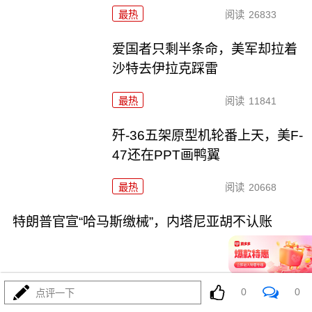
最热
阅读
26833
爱国者只剩半条命，美军却拉着
沙特去伊拉克踩雷
最热
阅读
11841
歼-36五架原型机轮番上天，美F-
47还在PPT画鸭翼
最热
阅读
20668
特朗普官宣“哈马斯缴械”，内塔尼亚胡不认账
0
0
点评一下