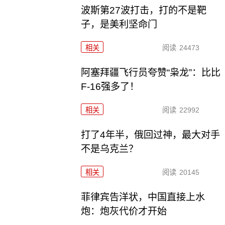
波斯第27波打击，打的不是靶
子，是美利坚命门
相关
阅读
24473
阿塞拜疆飞行员夸赞“枭龙”：比比
F-16强多了！
相关
阅读
22992
打了4年半，俄回过神，最大对手
不是乌克兰？
相关
阅读
20145
菲律宾告洋状，中国直接上水
炮：炮灰代价才开始