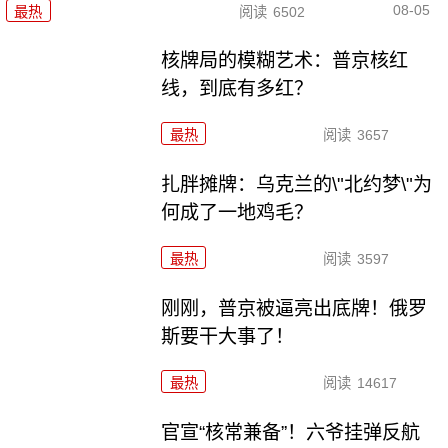
08-05
最热
阅读
6502
核牌局的模糊艺术：普京核红
线，到底有多红？
最热
阅读
3657
扎胖摊牌：乌克兰的\"北约梦\"为
何成了一地鸡毛？
最热
阅读
3597
刚刚，普京被逼亮出底牌！俄罗
斯要干大事了！
最热
阅读
14617
官宣“核常兼备”！六爷挂弹反航