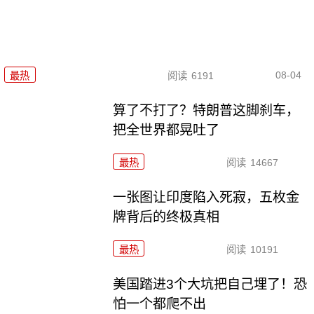
08-04
最热
阅读
6191
算了不打了？特朗普这脚刹车，
把全世界都晃吐了
最热
阅读
14667
一张图让印度陷入死寂，五枚金
牌背后的终极真相
最热
阅读
10191
美国踏进3个大坑把自己埋了！恐
怕一个都爬不出