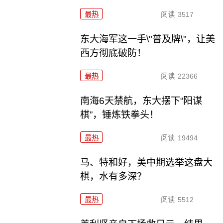
最热
阅读
3517
东大海军这一手\"普及牌\"，让美
西方彻底破防！
最热
阅读
22366
南海6天禁航，东大摆下“阳谋
棋”，锤炼铁拳头！
最热
阅读
19494
马、特和好，美中期选举这盘大
棋，水有多深？
最热
阅读
5512