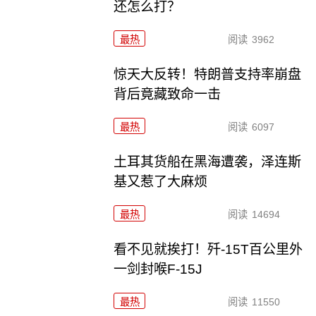
还怎么打？
最热
阅读
3962
惊天大反转！特朗普支持率崩盘
背后竟藏致命一击
最热
阅读
6097
土耳其货船在黑海遭袭，泽连斯
基又惹了大麻烦
最热
阅读
14694
看不见就挨打！歼-15T百公里外
一剑封喉F-15J
最热
阅读
11550