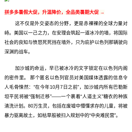
拼多多暑假大促，升温降价，全品类暑期大促 →
这不仅是外交姿态的分野，更是赤裸裸的全球力量对
峙。美国以一己之力，在安理会筑起一道冰冷的墙，将国际
社会的良知与愤怒死死挡在墙外，只为庇护以色列那辆驶向
深渊的战车。
加沙城的命运，早已被冰冷的文字锁定在以色列内阁
的密件里。 那个匿名以色列官员对美国媒体透露的信息令
人毛骨悚然：“在今年10月7日之前”，加沙城内所有巴勒斯
坦平民将被“强制迁移”——一个裹着“人道主义”糖衣的种族
清洗计划。80万生灵，包括在废墟中懵懂求存的儿童，将被
暴力驱离故土，如枯草般被扫入规划中的“中央难民营”。