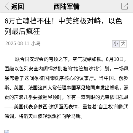
返回
西陆军情
6万亡魂挡不住！中美终极对峙，以色
列最后疯狂
小
大
2025-08-11
小鸟
联合国安理会的穹顶之下，空气凝结如铁。8月10日，
围绕以色列安全内阁悍然批准的“接管加沙城”计划，一场风
暴席卷了这间象征国际秩序核心的议事厅。当中国、俄罗
斯、英国、法国这四大常任理事国罕见地同声发出怒吼，谴
责的声浪几乎要掀翻屋顶时，唯有一道刺眼的光束依旧孤悬
——美国代表多萝西·谢伊面无表情，重复着“自卫权”的陈词
滥调，将滔天血债轻飘飘推向哈马斯。