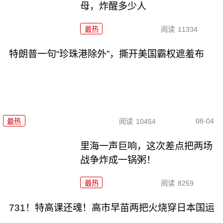
母，炸醒多少人
最热
阅读
11334
特朗普一句“珍珠港除外”，撕开美国霸权遮羞布
08-04
最热
阅读
10454
里海一声巨响，这次差点把两场
战争炸成一锅粥！
最热
阅读
8259
731！特高课还魂！高市早苗两把火烧穿日本国运