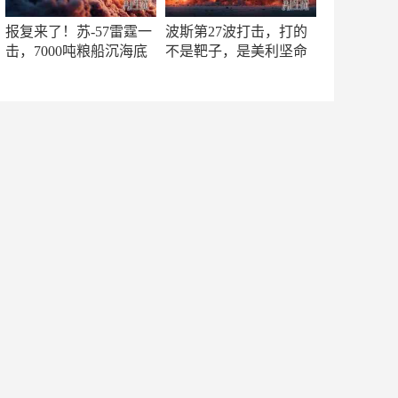
报复来了！苏-57雷霆一
波斯第27波打击，打的
击，7000吨粮船沉海底
不是靶子，是美利坚命
门