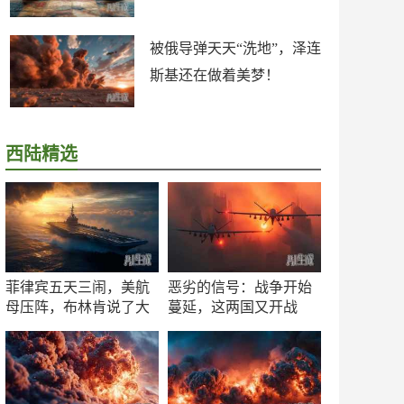
被俄导弹天天“洗地”，泽连
斯基还在做着美梦！
西陆精选
菲律宾五天三闹，美航
恶劣的信号：战争开始
母压阵，布林肯说了大
蔓延，这两国又开战
实话
了！