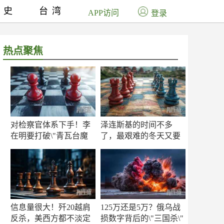
历史
台湾
APP访问
登录
热点聚焦
对检察官体系下手！李
泽连斯基的时间不多
在明要打破\"青瓦台魔
了，最艰难的冬天又要
咒\"
来了
信息量很大！歼20越肩
125万还是5万？俄乌战
反杀，美西方都不淡定
损数字背后的\"三国杀\"