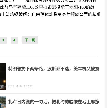
高超音速导弹——这种能洞穿所有现役防空系统的利器，
乌军奔袭1100公里摧毁恩格斯基地图-160的战
”的土法炼钢破解：自由落体炸弹变身射程65公里的精准
3
4
下一页
特朗普扔下两条路，波斯都不选，美军机又被揍
2026-08-06 11:12:42
扎卢日内说的一句话，把北约的脸按在地上摩擦