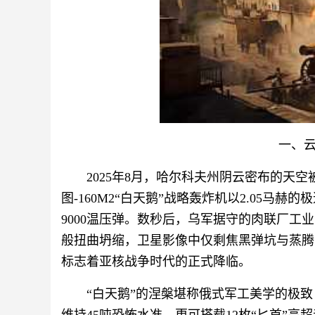
一、
2025年8月，哈尔科夫州阴云密布的天
图-160M2“白天鹅”战略轰炸机以2.05马赫
9000温压弹。数秒后，乌军据守的肉联厂
般扭曲坍缩，卫星影像中仅剩焦黑弹坑与蒸腾
标志着亚核战争时代的正式降临。
“白天鹅”的涅槃堪称俄式军工美学的极致：