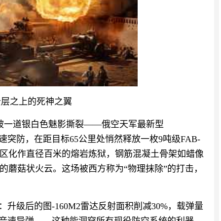
云层之上的死神之翼
空被一道银白色魅影撕裂——俄空天军最新型
的极速突防，在距目标65公里处悄然释放一枚9吨级FAB-
工业区化作直径百米的熔岩炼狱，钢筋混凝土骨架如蜡像
的蘑菇状火云。这场被西方称为“物理抹除”的打击，
升级后的图-160M2雷达反射面积削减30%，载弹量