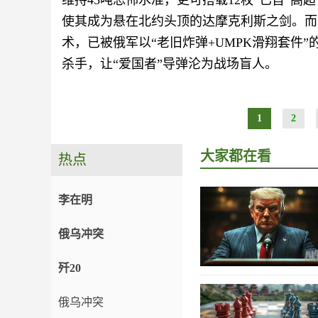
维持45吨恐怖水准，更可搭载12枚“匕首”
使其成为悬在北约头顶的达摩克利斯之剑。而此前
术，已被俄军以“老旧炸弹+UMPK滑翔套件
杀手，让“爱国者”导弹沦为战场盲人。
1
2
大家都在看
热点
李在明
俄乌冲突
歼20
俄乌冲突