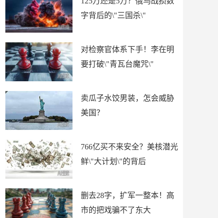
125万还是5万？俄乌战损数
字背后的\"三国杀\"
对检察官体系下手！李在明
要打破\"青瓦台魔咒\"
卖瓜子水饺男装，怎会威胁
美国？
766亿买不来安全？美核潜光
鲜\"大计划\"的背后
删去28字，扩军一整本！高
市的把戏骗不了东大