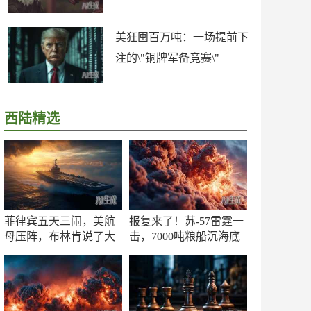
美狂囤百万吨：一场提前下
注的\"铜牌军备竞赛\"
西陆精选
菲律宾五天三闹，美航
报复来了！苏-57雷霆一
母压阵，布林肯说了大
击，7000吨粮船沉海底
实话