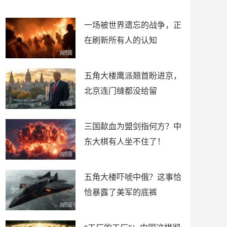
了
裤
一场被世界遗忘的战争，正
在刷新所有人的认知
五角大楼鹰派翘首盼进京，
北京连门缝都没给留
三国歃血为盟剑指何方？中
东大棋有人坐不住了！
五角大楼吓唬中俄？这事恰
恰暴露了美军的底裤