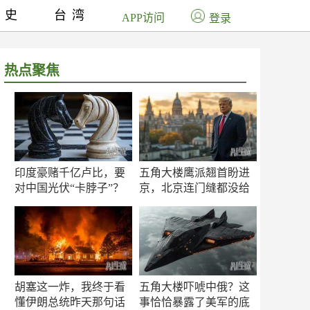
历史
台湾
APP访问
登录
热点聚焦
印度豪赌千亿卢比，要
五角大楼鹰派翘首盼进
对中国光伏“卡脖子”？
京，北京连门缝都没给
留
胡塞这一炸，我终于看
五角大楼吓唬中俄？这
懂伊朗总统昨天那句话
事恰恰暴露了美军的底