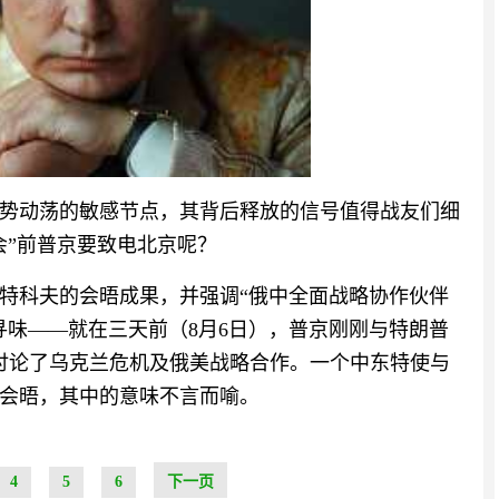
势动荡的敏感节点，其背后释放的信号值得战友们细
会”前普京要致电北京呢？
特科夫的会晤成果，并强调“俄中全面战略协作伙伴
寻味——就在三天前（8月6日），普京刚刚与特朗普
讨论了乌克兰危机及俄美战略合作。一个中东特使与
会晤，其中的意味不言而喻。
4
5
6
下一页