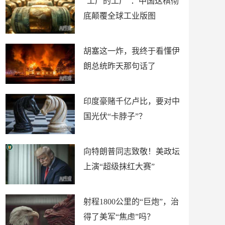
“工厂的工厂”：中国这棋彻
底颠覆全球工业版图
胡塞这一炸，我终于看懂伊
朗总统昨天那句话了
印度豪赌千亿卢比，要对中
国光伏“卡脖子”？
向特朗普同志致敬！美政坛
上演“超级抹红大赛”
射程1800公里的“巨炮”，治
得了美军“焦虑”吗？