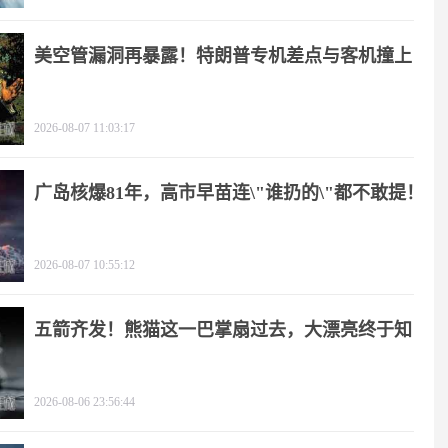
美空管漏洞再暴露！特朗普专机差点与客机撞上
2026-08-07 11:03:17
广岛核爆81年，高市早苗连\"谁扔的\"都不敢提！
2026-08-07 10:55:12
五箭齐发！熊猫这一巴掌扇过去，大漂亮终于知
疼
2026-08-06 23:56:44