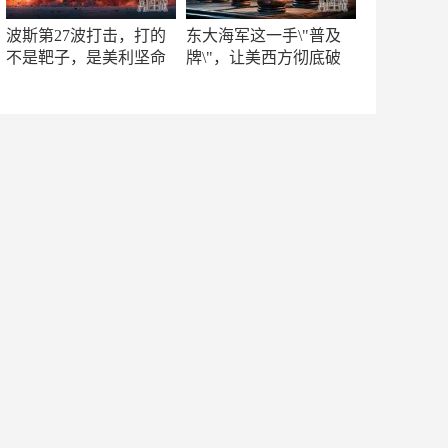
波斯第27波打击，打的
东大海军这一手\"普及
不是靶子，是美利坚命
牌\"，让美西方彻底破
门
防！