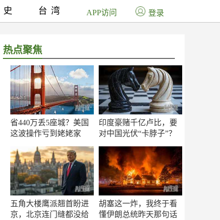
历史
台湾
APP访问
登录
热点聚焦
省440万丢5座城？美国
印度豪赌千亿卢比，要
这波操作亏到姥姥家
对中国光伏“卡脖子”？
了！
五角大楼鹰派翘首盼进
胡塞这一炸，我终于看
京，北京连门缝都没给
懂伊朗总统昨天那句话