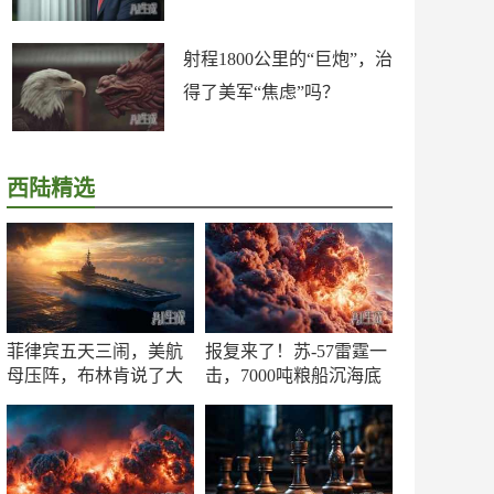
射程1800公里的“巨炮”，治
得了美军“焦虑”吗？
西陆精选
菲律宾五天三闹，美航
报复来了！苏-57雷霆一
母压阵，布林肯说了大
击，7000吨粮船沉海底
实话