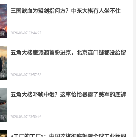
三国歃血为盟剑指何方？中东大棋有人坐不住
了！
2026-08-07 23:44:27
五角大楼鹰派翘首盼进京，北京连门缝都没给留
2026-08-07 23:57:53
五角大楼吓唬中俄？这事恰恰暴露了美军的底裤
2026-08-07 23:50:46
“工厂的工厂”：中国这棋彻底颠覆全球工业版图