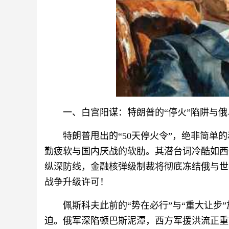
一、白宫阳谋：特朗普的“停火”陷阱与
特朗普甩出的“50天停火令”，绝非简单
勤疲软与国内厌战的软肋。其潜台词冷酷如西
纵深防线，金融核弹级制裁将彻底冻结俄与世
战争升级许可！
佩斯科夫此前的“势在必行”与“重大让步
迫。俄军深陷顿巴斯泥潭，西方军援洪流正重