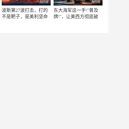
波斯第27波打击，打的
东大海军这一手\"普及
不是靶子，是美利坚命
牌\"，让美西方彻底破
门
防！