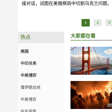
接对话，试图在美俄棋局中切割乌克兰问题。
1
2
3
大家都在看
热点
美国
中印关系
中美博弈
懂伊朗总统
中美博弈
中东局势