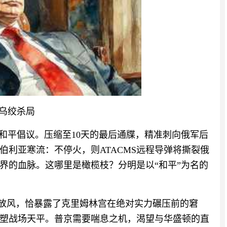
俄乌绞杀局
的和平倡议。压缩至10天的最后通牒，精准刺向俄军后
伯利亚寒流：不停火，则ATACMS远程导弹将撕裂俄
界的血脉。这哪里是橄榄枝？分明是以“和平”为名的
”放风，恰暴露了克里姆林宫在绝对实力碾压前的窘
塑战场天平。普京需要喘息之机，渴望与华盛顿的直