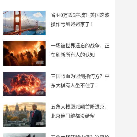
留
了
省440万丢5座城？美国这波
操作亏到姥姥家了！
一场被世界遗忘的战争，正
在刷新所有人的认知
三国歃血为盟剑指何方？中
东大棋有人坐不住了！
五角大楼鹰派翘首盼进京，
北京连门缝都没给留