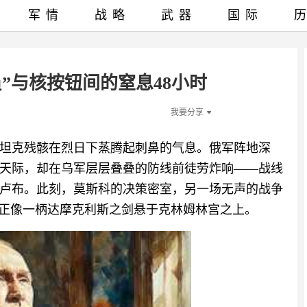
军情
战略
武器
国际
”与核按钮间的窒息48小时
我要分享
坦克残骸在烈日下蒸腾起刺鼻的气息。俄军阵地深
天际，却在乌军层层叠叠的防线前徒劳炸响——战线
卢布。此刻，莫斯科的决策密室，另一场无声的战争
，正像一柄达摩克利斯之剑悬于克林姆林宫之上。