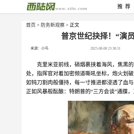
推荐
首页
>
防务新观察
> 正文
普京世纪抉择！“演员
来源：小鸟
2025-08-08 23:38:31
克里米亚前线，硝烟裹挟着海风，焦黑的
处，指挥官对着加密频道嘶吼坐标，炮火划破
如钝刀割肉般僵持，每一寸推进都浸透了血与
正如风暴般酝酿：特朗普的“三方会谈”通牒