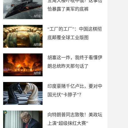
五角大楼吓唬中俄？这事恰
恰暴露了美军的底裤
“工厂的工厂”：中国这棋彻
底颠覆全球工业版图
胡塞这一炸，我终于看懂伊
朗总统昨天那句话了
印度豪赌千亿卢比，要对中
国光伏“卡脖子”？
向特朗普同志致敬！美政坛
上演“超级抹红大赛”