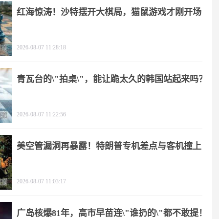
红海惊涛！沙特摆开大棋局，猫鼠游戏才刚开场
2026-08-07 11:28:18
青瓦台的\"拍桌\"，能让跪太久的韩国站起来吗？
2026-08-07 11:22:56
美空管漏洞再暴露！特朗普专机差点与客机撞上
2026-08-07 11:03:17
广岛核爆81年，高市早苗连\"谁扔的\"都不敢提！