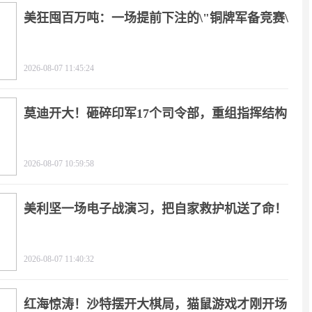
美狂囤百万吨：一场提前下注的\"铜牌军备竞赛\"
2026-08-07 11:45:24
莫迪开大！砸碎印军17个司令部，重组指挥结构
2026-08-07 10:59:58
美利坚一场电子战演习，把自家救护机送了命！
2026-08-07 11:40:32
红海惊涛！沙特摆开大棋局，猫鼠游戏才刚开场