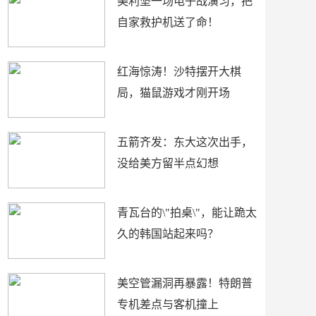
美利坚一场电子战演习，把
自家救护机送了命！
红海惊涛！沙特摆开大棋
局，猫鼠游戏才刚开场
五箭齐发：东大这次出手，
没给美方留半点幻想
青瓦台的\"拍桌\"，能让跪太
久的韩国站起来吗？
美空管漏洞再暴露！特朗普
专机差点与客机撞上