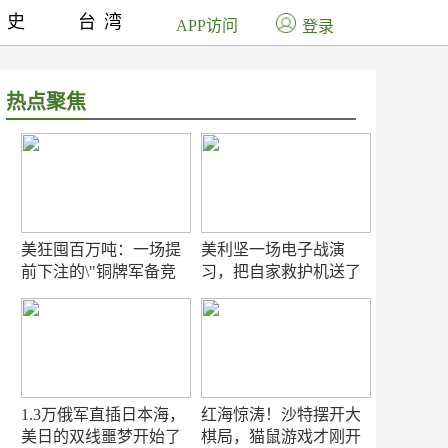
历史
台湾
APP访问
登录
热点聚焦
美狂囤百万吨：一场提
美利坚一场电子战演
前下注的\"铜牌军备竞
习，把自家救护机送了
赛\"
命！
1.3万俄军直插日本海，
红海惊涛！沙特摆开大
美日的双线噩梦开始了
棋局，猫鼠游戏才刚开