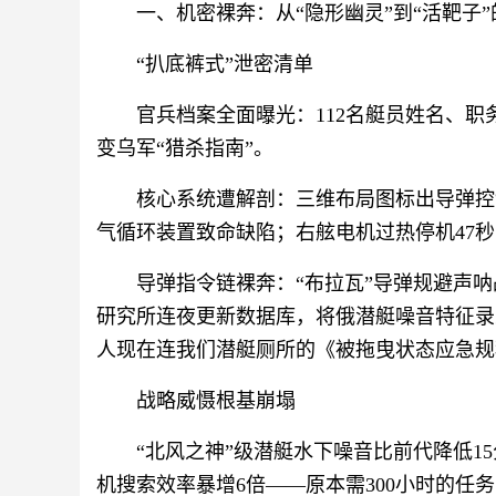
一、机密裸奔：从“隐形幽灵”到“活靶子
“扒底裤式”泄密清单
官兵档案全面曝光：112名艇员姓名、
变乌军“猎杀指南”。
核心系统遭解剖：三维布局图标出导弹控
气循环装置致命缺陷；右舷电机过热停机47
导弹指令链裸奔：“布拉瓦”导弹规避声
研究所连夜更新数据库，将俄潜艇噪音特征录
人现在连我们潜艇厕所的《被拖曳状态应急规
战略威慑根基崩塌
“北风之神”级潜艇水下噪音比前代降低1
机搜索效率暴增6倍——原本需300小时的任