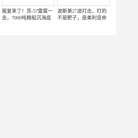
报复来了！苏-57雷霆一
波斯第27波打击，打的
击，7000吨粮船沉海底
不是靶子，是美利坚命
门