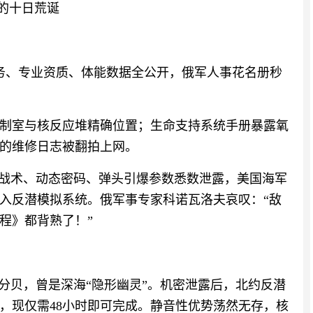
”的十日荒诞
职务、专业资质、体能数据全公开，俄军人事花名册秒
制室与核反应堆精确位置；生命支持系统手册暴露氧
秒的维修日志被翻拍上网。
呐战术、动态密码、弹头引爆参数悉数泄露，美国海军
入反潜模拟系统。俄军事专家科诺瓦洛夫哀叹：“敌
程》都背熟了！”
5分贝，曾是深海“隐形幽灵”。机密泄露后，北约反潜
务，现仅需48小时即可完成。静音性优势荡然无存，核