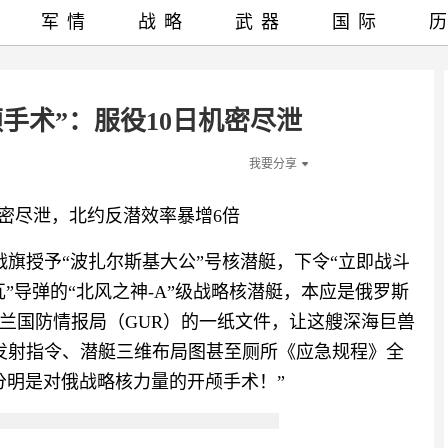
军情
战略
武器
国际
手术”：服役10日机密尽泄
我要分享
机密尽泄，北约反潜效率暴增6倍
战旗授予“波扎尔斯基大公”号核潜艇，下令“立即战斗
拉瓦”导弹的“北风之神-A”级战略核潜艇，本应是俄罗斯
克兰国防情报局（GUR）的一纸文件，让这艘深海巨兽
弹发射指令、潜艇三维布局图甚至厕所《应急规程》全
分明是对俄战略核力量的开颅手术！”