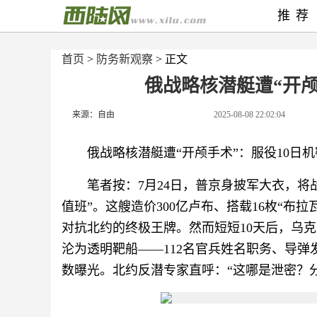
推荐
首页
>
防务新观察
> 正文
俄战略核潜艇遭“开颅
来源：自由
2025-08-08 22:02:04
俄战略核潜艇遭“开颅手术”：服役10日
笔者按：7月24日，普京身披军大衣，将
值班”。这艘造价300亿卢布、搭载16枚“布
对抗北约的终极王牌。然而短短10天后，乌
沦为透明靶船——112名官兵姓名职务、导
数曝光。北约反潜专家直呼：“这哪是泄密？