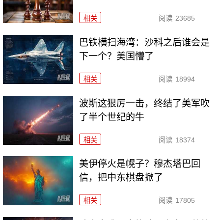
相关
阅读
23685
巴铁横扫海湾：沙科之后谁会是
下一个？美国懵了
相关
阅读
18994
波斯这狠厉一击，终结了美军吹
了半个世纪的牛
相关
阅读
18374
美伊停火是幌子？穆杰塔巴回
信，把中东棋盘掀了
相关
阅读
17805