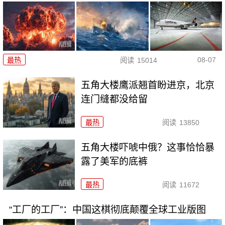
08-07
最热
阅读
15014
五角大楼鹰派翘首盼进京，北京
连门缝都没给留
最热
阅读
13850
五角大楼吓唬中俄？这事恰恰暴
露了美军的底裤
最热
阅读
11672
“工厂的工厂”：中国这棋彻底颠覆全球工业版图