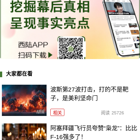
大家都在看
波斯第27波打击，打的不是靶
子，是美利坚命门
相关
阅读
25726
阿塞拜疆飞行员夸赞“枭龙”：比比
F-16强多了！