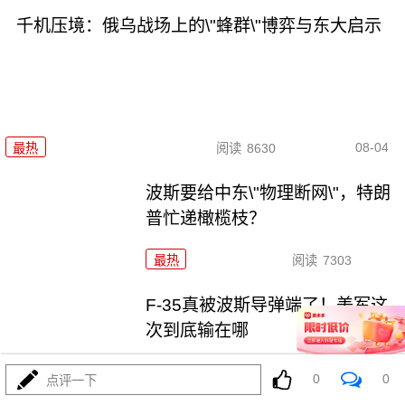
千机压境：俄乌战场上的\"蜂群\"博弈与东大启示
08-04
最热
阅读
8630
波斯要给中东\"物理断网\"，特朗
普忙递橄榄枝？
最热
阅读
7303
F-35真被波斯导弹端了！美军这
次到底输在哪
最热
阅读
7102
0
0
点评一下