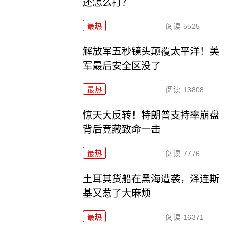
还怎么打？
最热
阅读
5525
解放军五秒镜头颠覆太平洋！美
军最后安全区没了
最热
阅读
13808
惊天大反转！特朗普支持率崩盘
背后竟藏致命一击
最热
阅读
7776
土耳其货船在黑海遭袭，泽连斯
基又惹了大麻烦
最热
阅读
16371