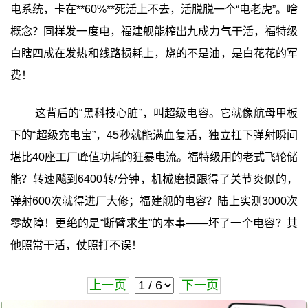
电系统，卡在**60%**死活上不去，活脱脱一个“电老虎”。啥
概念？同样发一度电，福建舰能榨出九成力气干活，福特级
白瞎四成在发热和线路损耗上，烧的不是油，是白花花的军
费！
这背后的“黑科技心脏”，叫超级电容。它就像航母甲板
下的“超级充电宝”，45秒就能满血复活，独立扛下弹射瞬间
堪比40座工厂峰值功耗的狂暴电流。福特级用的老式飞轮储
能？转速飚到6400转/分钟，机械磨损跟得了关节炎似的，
弹射600次就得进厂大修；福建舰的电容？陆上实测3000次
零故障！更绝的是“断臂求生”的本事——坏了一个电容？其
他照常干活，仗照打不误！
上一页
下一页