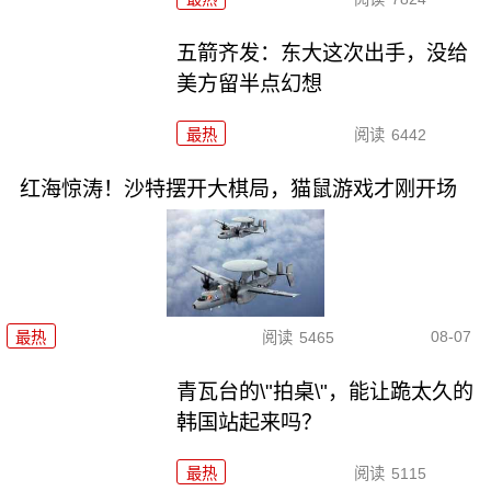
五箭齐发：东大这次出手，没给
美方留半点幻想
最热
阅读
6442
红海惊涛！沙特摆开大棋局，猫鼠游戏才刚开场
08-07
最热
阅读
5465
青瓦台的\"拍桌\"，能让跪太久的
韩国站起来吗？
最热
阅读
5115