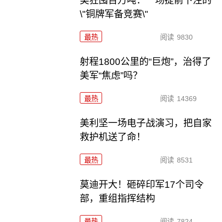
美狂囤百万吨：一场提前下注的
\"铜牌军备竞赛\"
最热
阅读
9830
射程1800公里的“巨炮”，治得了
美军“焦虑”吗？
最热
阅读
14369
美利坚一场电子战演习，把自家
救护机送了命！
最热
阅读
8531
莫迪开大！砸碎印军17个司令
部，重组指挥结构
最热
阅读
7824