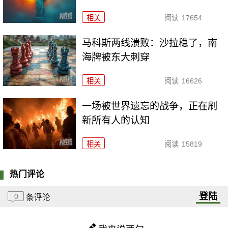
相关
阅读
17654
马科斯两线溃败：沙拉稳了，南
海牌被东大刺穿
相关
阅读
16626
一场被世界遗忘的战争，正在刷
新所有人的认知
相关
阅读
15819
热门评论
登陆
0
条评论