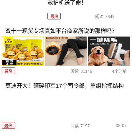
救护机送了命！
最热
阅读
7643
双十一现货专场真如平台商家所说的那样吗？
最热
阅读
31145
4小时前
莫迪开大！砸碎印军17个司令部，重组指挥结构
08-07
最热
阅读
7197