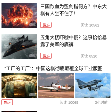
三国歃血为盟剑指何方？中东大
棋有人坐不住了！
最热
阅读
10562
五角大楼吓唬中俄？这事恰恰暴
露了美军的底裤
最热
阅读
8520
“工厂的工厂”：中国这棋彻底颠覆全球工业版图
最热
阅读
10069
3小时前