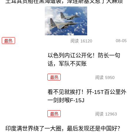
土耳其货船在黑海遭袭，泽连斯基又惹了大麻烦
08-05
最热
阅读
16120
以色列内讧公开化！防长一句
话，军队不买账
最热
阅读
5950
看不见就挨打！歼-15T百公里外
一剑封喉F-15J
最热
阅读
12963
印度满世界绕了一大圈，最后发现还是中国好？