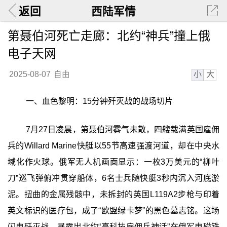
返回
西陆军情
第聂伯河死亡走廊：北约“神兵”撞上俄
电子天网
小
大
2025-08-07
自由
一、血色黎明：15分钟歼灭战的战场切片
7月27日凌晨，第聂伯河雾气未散，四艘载满英国雇佣
兵的Willard Marine快艇以55节高速强渡河道，却在中央水
域化作火球。俄军无人机画面显示：一枚3万美元的“柳叶
刀”巡飞弹俯冲贯穿船体，6名士兵随快艇3秒内沉入河底淤
泥。扭曲的金属残骸中，未拆封的英国L119A2步枪与印着
英文标识的医疗包，成了“欧盟绿卡梦”的黑色墓志铭。这场
闪电歼灭战，暴露出北约“高科技雇佣兵神话”在俄军电磁铁