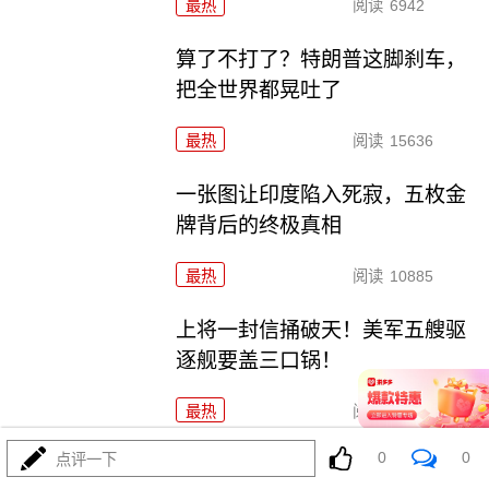
最热
阅读
6942
算了不打了？特朗普这脚刹车，
把全世界都晃吐了
最热
阅读
15636
一张图让印度陷入死寂，五枚金
牌背后的终极真相
最热
阅读
10885
上将一封信捅破天！美军五艘驱
逐舰要盖三口锅！
最热
阅读
7516
0
0
点评一下
特朗普要对伊朗动手？最狠的还