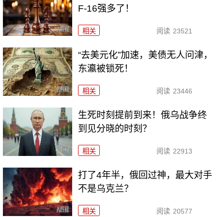
F-16强多了！
相关
阅读
23521
“去美元化”加速，美债无人问津，
东瀛被锁死！
相关
阅读
23446
生死时刻提前到来！俄乌战争终
到见分晓的时刻？
相关
阅读
22913
打了4年半，俄回过神，最大对手
不是乌克兰？
相关
阅读
20577