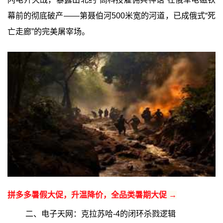
幕前的彻底破产——第聂伯河500米宽的河道，已成俄式“死
亡走廊”的完美屠宰场。
拼多多暑假大促，升温降价，全品类暑期大促 →
二、电子天网：克拉苏哈-4的闭环杀戮逻辑