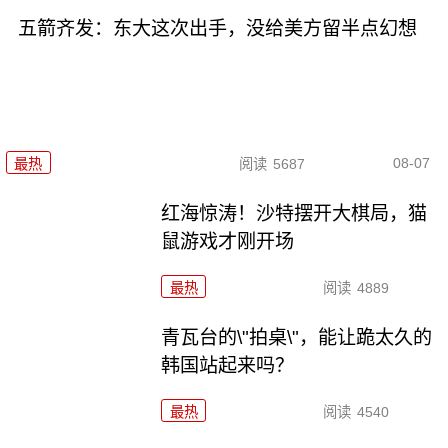
五箭齐发：东大这次出手，没给美方留半点幻想
08-07
最热
阅读
5687
红海惊涛！沙特摆开大棋局，猫
鼠游戏才刚开场
最热
阅读
4889
青瓦台的\"拍桌\"，能让跪太久的
韩国站起来吗？
最热
阅读
4540