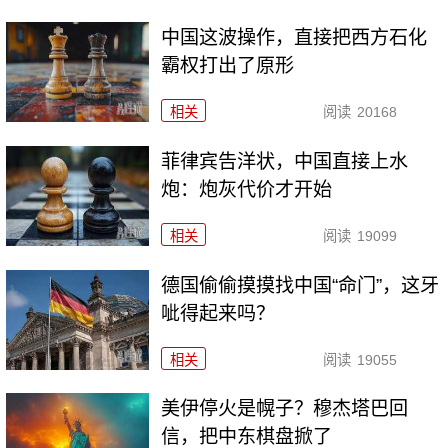
中国这波操作，直接把西方石化
霸权打出了原形
相关
阅读
20168
菲律宾告洋状，中国直接上水
炮：炮灰代价才开始
相关
阅读
19099
德国偷偷摸摸找中国“命门”，这牙
呲得起来吗？
相关
阅读
19055
美伊停火是幌子？穆杰塔巴回
信，把中东棋盘掀了