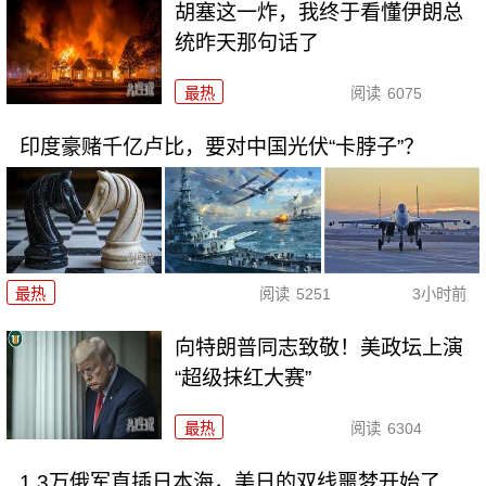
胡塞这一炸，我终于看懂伊朗总
统昨天那句话了
最热
阅读
6075
印度豪赌千亿卢比，要对中国光伏“卡脖子”？
最热
阅读
5251
3小时前
向特朗普同志致敬！美政坛上演
“超级抹红大赛”
最热
阅读
6304
1.3万俄军直插日本海，美日的双线噩梦开始了