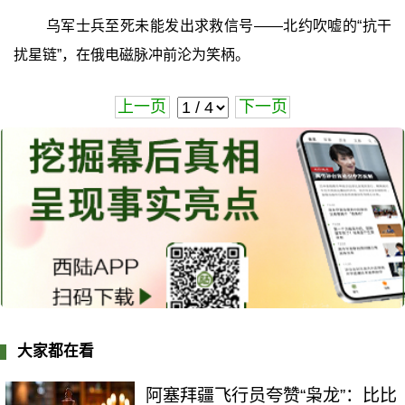
乌军士兵至死未能发出求救信号——北约吹嘘的“抗干
扰星链”，在俄电磁脉冲前沦为笑柄。
上一页
下一页
大家都在看
阿塞拜疆飞行员夸赞“枭龙”：比比