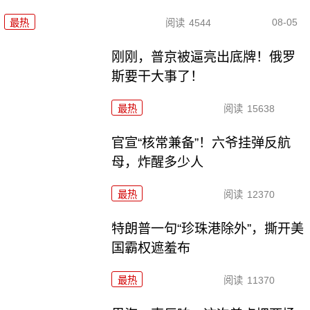
08-05
最热
阅读
4544
刚刚，普京被逼亮出底牌！俄罗
斯要干大事了！
最热
阅读
15638
官宣“核常兼备”！六爷挂弹反航
母，炸醒多少人
最热
阅读
12370
特朗普一句“珍珠港除外”，撕开美
国霸权遮羞布
最热
阅读
11370