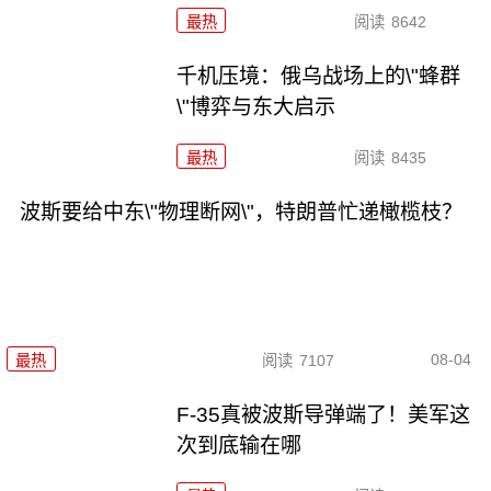
最热
阅读
8642
千机压境：俄乌战场上的\"蜂群
\"博弈与东大启示
最热
阅读
8435
波斯要给中东\"物理断网\"，特朗普忙递橄榄枝？
08-04
最热
阅读
7107
F-35真被波斯导弹端了！美军这
次到底输在哪