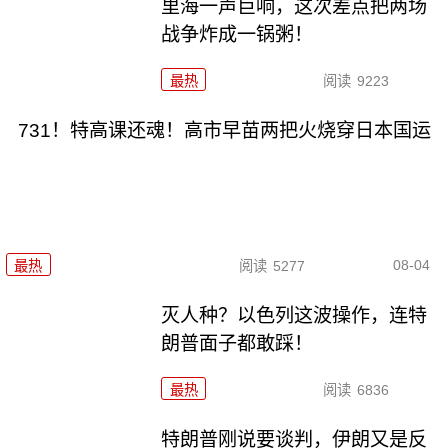
里海一声巨响，这次差点把两场
战争炸成一锅粥！
最热
阅读
9223
731！特高课还魂！高市早苗两把火烧穿日本国运
08-04
最热
阅读
5277
灭人种？以色列这波操作，连特
朗普面子都敢踩！
最热
阅读
6836
特朗普刚说要谈判，伊朗又是反