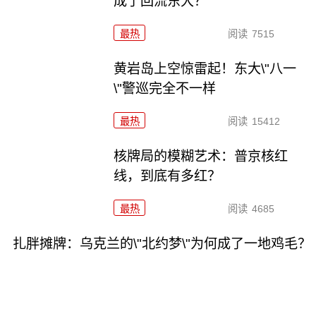
成了回流东大？
最热
阅读
7515
黄岩岛上空惊雷起！东大\"八一
\"警巡完全不一样
最热
阅读
15412
核牌局的模糊艺术：普京核红
线，到底有多红？
最热
阅读
4685
扎胖摊牌：乌克兰的\"北约梦\"为何成了一地鸡毛？