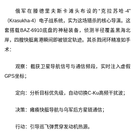
俄军在滕德里夫斯卡滩头布设的“克拉苏哈-4”
（Krasukha-4）电子战系统，实为这场猎杀的核心导演。这
套搭载BAZ-6910底盘的神秘装备，侦测半径覆盖黑海北
岸，四艘快艇离港瞬间即被锁定轨迹。其杀戮闭环精准如手
术：
观察：截获卫星导航信号与通信频段，实时注入虚假
GPS坐标；
定向：分析目标优先级，自动切换C-Ku高频干扰波；
决策：瘫痪快艇导航与乌军后方星链通信；
行动：引导巡飞弹贯穿发动机热源。