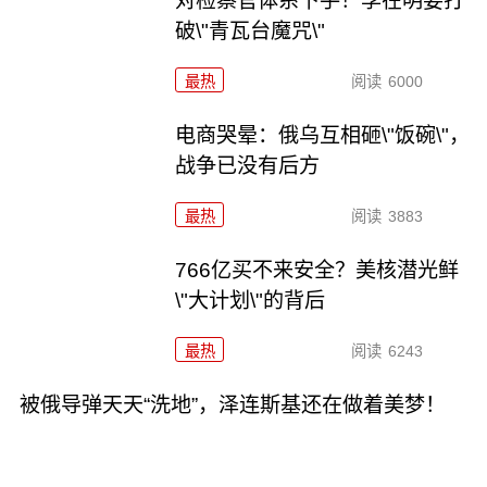
对检察官体系下手！李在明要打
破\"青瓦台魔咒\"
最热
阅读
6000
电商哭晕：俄乌互相砸\"饭碗\"，
战争已没有后方
最热
阅读
3883
766亿买不来安全？美核潜光鲜
\"大计划\"的背后
最热
阅读
6243
被俄导弹天天“洗地”，泽连斯基还在做着美梦！