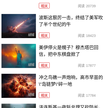
相关
阅读
20739
波斯这狠厉一击，终结了美军吹
了半个世纪的牛
相关
阅读
18423
美伊停火是幌子？穆杰塔巴回
信，把中东棋盘掀了
相关
阅读
17877
冲之鸟礁一声炮响，高市早苗的
\"岛链梦\"碎一地
相关
阅读
17784
泽连斯基一夜斩总理又砍防长，