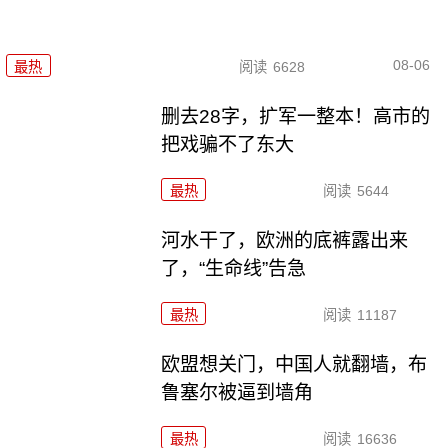
08-06
最热
阅读
6628
删去28字，扩军一整本！高市的
把戏骗不了东大
最热
阅读
5644
河水干了，欧洲的底裤露出来
了，“生命线”告急
最热
阅读
11187
欧盟想关门，中国人就翻墙，布
鲁塞尔被逼到墙角
最热
阅读
16636