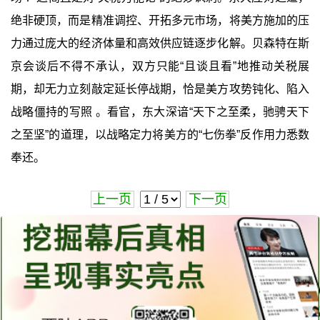
绝非硬顶，而是精准调控、开拓多元市场，将美方施加的压
力通过庞大的经济体量和高效供应链逐步化解。贝森特在斯
京会谈后不得不承认，双方只能“且谈且看”地推动关税展
期，却无力立刻敲定延长停战期，恰是美方攻势钝化、陷入
战略僵持的写照 。看官，东大深谙“天下之至柔，驰骋天下
之至坚”的道理，以战略定力将美方的“七伤拳”反作用力悉数
奉还。
上一页
下一页