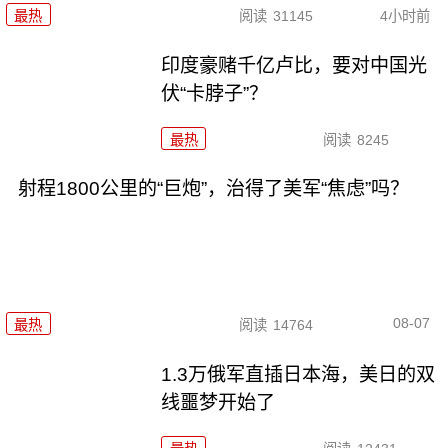
最热
阅读
31145
4小时前
印度豪赌千亿卢比，要对中国光
伏“卡脖子”？
最热
阅读
8245
射程1800公里的“巨炮”，治得了美军“焦虑”吗？
08-07
最热
阅读
14764
1.3万俄军直插日本海，美日的双
线噩梦开始了