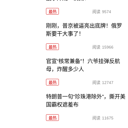
最热
阅读
9574
刚刚，普京被逼亮出底牌！俄罗
斯要干大事了！
最热
阅读
15966
官宣“核常兼备”！六爷挂弹反航
母，炸醒多少人
最热
阅读
12747
特朗普一句“珍珠港除外”，撕开美
国霸权遮羞布
最热
阅读
11675