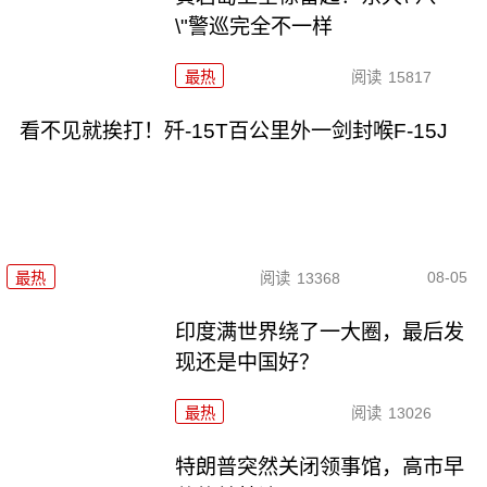
\"警巡完全不一样
最热
阅读
15817
看不见就挨打！歼-15T百公里外一剑封喉F-15J
08-05
最热
阅读
13368
印度满世界绕了一大圈，最后发
现还是中国好？
最热
阅读
13026
特朗普突然关闭领事馆，高市早