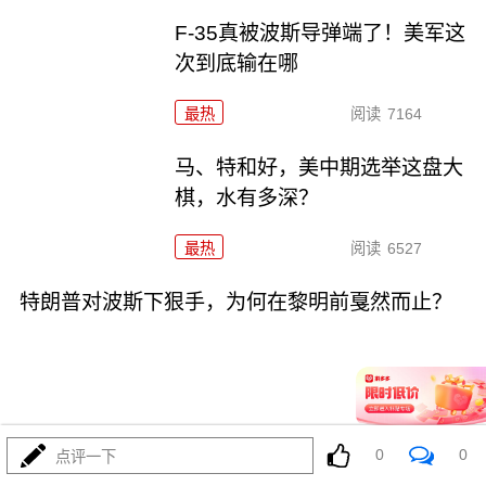
F-35真被波斯导弹端了！美军这
次到底输在哪
最热
阅读
7164
马、特和好，美中期选举这盘大
棋，水有多深？
最热
阅读
6527
特朗普对波斯下狠手，为何在黎明前戛然而止？
08-04
最热
阅读
4757
0
0
点评一下