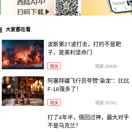
大家都在看
波斯第27波打击，打的不是靶
子，是美利坚命门
相关
阅读
25839
阿塞拜疆飞行员夸赞“枭龙”：比比
F-16强多了！
相关
阅读
23761
打了4年半，俄回过神，最大对手
不是乌克兰？