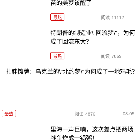
苗的美梦该醒了
最热
阅读
11112
特朗普的制造业\"回流梦\"，为何
成了回流东大？
最热
阅读
7869
扎胖摊牌：乌克兰的\"北约梦\"为何成了一地鸡毛？
08-05
最热
阅读
4876
里海一声巨响，这次差点把两场
战争炸成一锅粥！