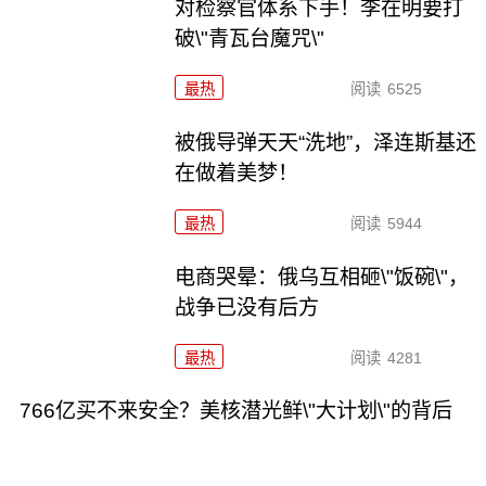
对检察官体系下手！李在明要打
破\"青瓦台魔咒\"
最热
阅读
6525
被俄导弹天天“洗地”，泽连斯基还
在做着美梦！
最热
阅读
5944
电商哭晕：俄乌互相砸\"饭碗\"，
战争已没有后方
最热
阅读
4281
766亿买不来安全？美核潜光鲜\"大计划\"的背后