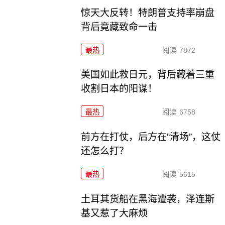
惊天大反转！特朗普支持率崩盘
背后竟藏致命一击
最热
阅读
7872
美国如此救日元，背后藏着三重
收割日本的阳谋！
最热
阅读
6758
前方在打仗，后方在“清场”，这仗
还怎么打？
最热
阅读
5615
土耳其货船在黑海遭袭，泽连斯
基又惹了大麻烦