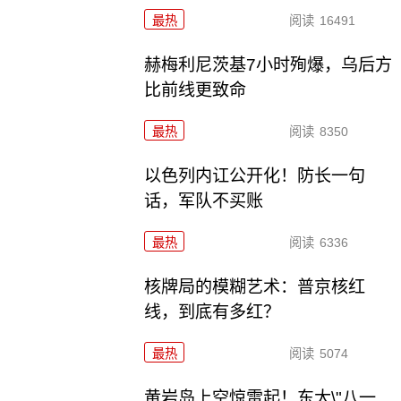
最热
阅读
16491
赫梅利尼茨基7小时殉爆，乌后方
比前线更致命
最热
阅读
8350
以色列内讧公开化！防长一句
话，军队不买账
最热
阅读
6336
核牌局的模糊艺术：普京核红
线，到底有多红？
最热
阅读
5074
黄岩岛上空惊雷起！东大\"八一