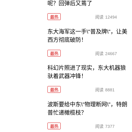
呢？回弹后又蔫了
最热
阅读
12494
东大海军这一手\"普及牌\"，让美
西方彻底破防！
最热
阅读
24667
科幻片照进了现实，东大机器狼
驮着武器冲锋！
最热
阅读
8881
波斯要给中东\"物理断网\"，特朗
普忙递橄榄枝？
最热
阅读
7377