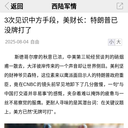
返回
西陆军情
3次见识中方手段，美财长：特朗普已
没牌打了
小
大
2025-08-04
自由
斯德哥尔摩的秋意已浓，中美第三轮经贸谈判的硝烟
甫一散去，大洋彼岸传来的一个声音却让世界侧目。美利坚
的财神爷贝森特，这位素来以鹰派面目示人的特朗普政府重
臣，竟在CNBC的镜头前罕见地卸下了几分傲慢，一句“与
中国打交道并非易事”的感慨，夹杂着难以掩饰的疲惫与一
丝不易察觉的服膺。更耐人寻味的是其潜台词：在关键议题
上，美方已然“无牌可打” 。