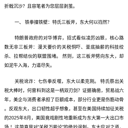
折戟沉沙？且容笔者为您层层剥茧。
一、 铁拳撞铁壁：特氏三板斧，东大何以岿然？
特朗普政府的对华博弈，招式看似凌厉凶狠，核心路
数无非三板斧：漫天要价的关税恫吓、釜底抽薪的科技绞
杀、拉帮结伙的联盟围堵。 然则，这三板斧劈向东大，却
如泥牛入海，力道尽失。
关税讹诈：七伤拳反噬，东大以柔克刚。 特氏祭出关
税大棒时，何曾料到这是一柄双刃剑？证据确凿，贸易战六
年，美企与消费者承担了巨额成本，部分行业更是伤筋动骨
。反观东大，出口韧性超乎想象，甚至在美国持续加征关税
的2025年8月，美国竟戏剧性地重新成为东大第一大出口市
场 ！这简直是对“关税万能论”的绝妙讽刺。东大应对之道，