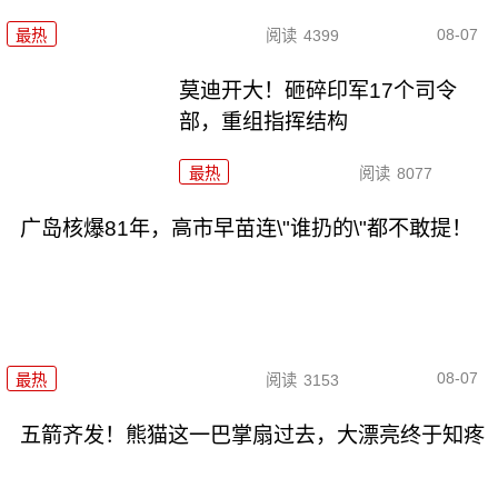
08-07
最热
阅读
4399
莫迪开大！砸碎印军17个司令
部，重组指挥结构
最热
阅读
8077
广岛核爆81年，高市早苗连\"谁扔的\"都不敢提！
08-07
最热
阅读
3153
五箭齐发！熊猫这一巴掌扇过去，大漂亮终于知疼