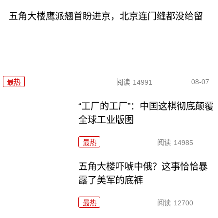
五角大楼鹰派翘首盼进京，北京连门缝都没给留
08-07
最热
阅读
14991
“工厂的工厂”：中国这棋彻底颠覆
全球工业版图
最热
阅读
14985
五角大楼吓唬中俄？这事恰恰暴
露了美军的底裤
最热
阅读
12700