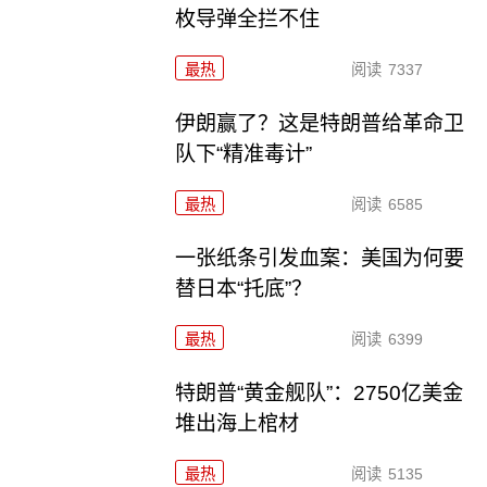
枚导弹全拦不住
最热
阅读
7337
伊朗赢了？这是特朗普给革命卫
队下“精准毒计”
最热
阅读
6585
一张纸条引发血案：美国为何要
替日本“托底”？
最热
阅读
6399
特朗普“黄金舰队”：2750亿美金
堆出海上棺材
最热
阅读
5135