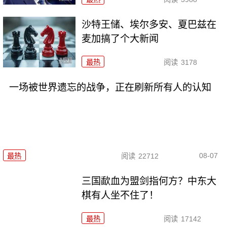
沙特王储、埃尔多安、夏巴兹在
麦加搞了个大新闻
最热
阅读
3178
一场被世界遗忘的战争，正在刷新所有人的认知
08-07
最热
阅读
22712
三国歃血为盟剑指何方？中东大
棋有人坐不住了！
最热
阅读
17142