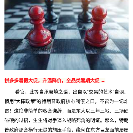
拼多多暑假大促，升温降价，全品类暑期大促 →
看官，此等自承窘境之语，出自以“交易的艺术”自诩、
惯用“大棒政策”的特朗普政府核心阁僚之口，不啻为一记炸
雷！这绝非简单的客套谦辞，而是东大以三年三地、三场硬
碰硬的过招，生生将对手逼入战略死角的明证。那么，特朗
普政府那套横行无忌的施压手段，缘何在东方巨龙面前屡屡