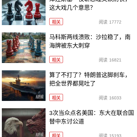
这大戏几个意思？
相关
阅读
17772
马科斯两线溃败：沙拉稳了，南
海牌被东大刺穿
相关
阅读
16821
算了不打了？特朗普这脚刹车，
把全世界都晃吐了
相关
阅读
16033
3次当众点名美国：东大在联合国
替中东讨公道
相关
阅读
15193