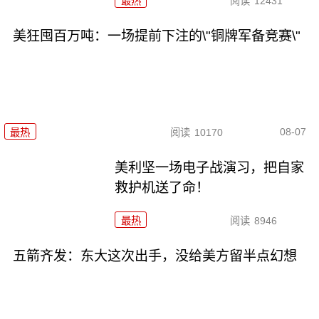
最热
阅读
12431
美狂囤百万吨：一场提前下注的\"铜牌军备竞赛\"
08-07
最热
阅读
10170
美利坚一场电子战演习，把自家
救护机送了命！
最热
阅读
8946
五箭齐发：东大这次出手，没给美方留半点幻想