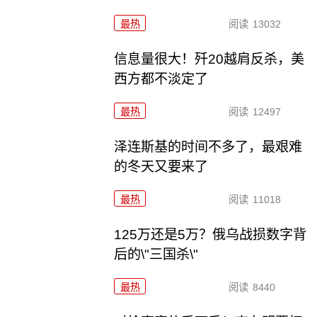
最热
阅读
13032
信息量很大！歼20越肩反杀，美
西方都不淡定了
最热
阅读
12497
泽连斯基的时间不多了，最艰难
的冬天又要来了
最热
阅读
11018
125万还是5万？俄乌战损数字背
后的\"三国杀\"
最热
阅读
8440