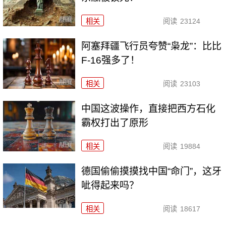
相关
阅读
23124
阿塞拜疆飞行员夸赞“枭龙”：比比
F-16强多了！
相关
阅读
23103
中国这波操作，直接把西方石化
霸权打出了原形
相关
阅读
19884
德国偷偷摸摸找中国“命门”，这牙
呲得起来吗？
相关
阅读
18617