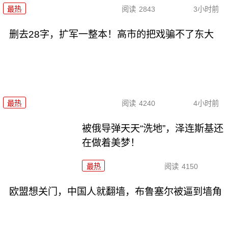
最热
阅读
2843
3小时前
删去28字，扩军一整本！高市的把戏骗不了东大
最热
阅读
4240
4小时前
被俄导弹天天“洗地”，泽连斯基还
在做着美梦！
最热
阅读
4150
欧盟想关门，中国人就翻墙，布鲁塞尔被逼到墙角