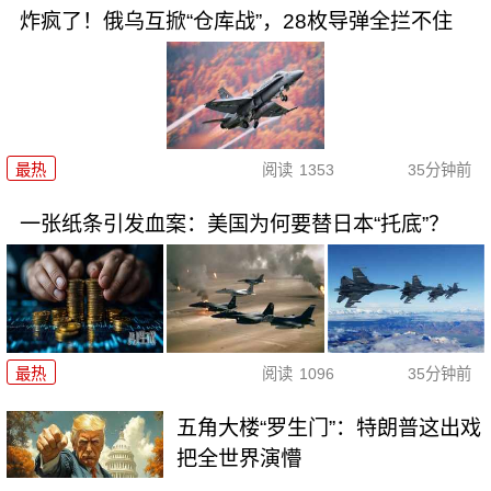
炸疯了！俄乌互掀“仓库战”，28枚导弹全拦不住
最热
阅读
1353
35分钟前
一张纸条引发血案：美国为何要替日本“托底”？
最热
阅读
1096
35分钟前
五角大楼“罗生门”：特朗普这出戏
把全世界演懵