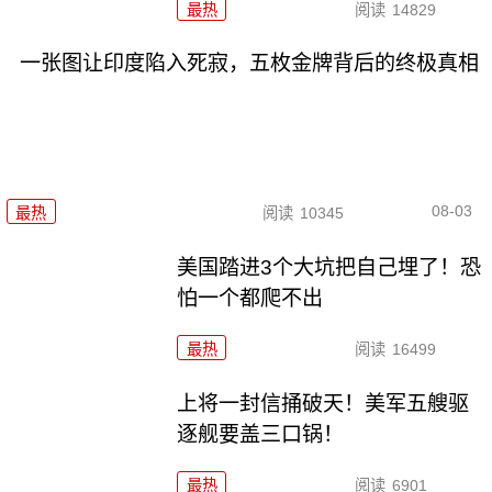
最热
阅读
14829
一张图让印度陷入死寂，五枚金牌背后的终极真相
08-03
最热
阅读
10345
美国踏进3个大坑把自己埋了！恐
怕一个都爬不出
最热
阅读
16499
上将一封信捅破天！美军五艘驱
逐舰要盖三口锅！
最热
阅读
6901