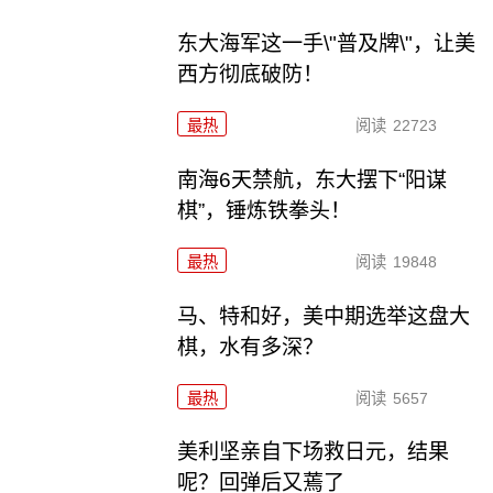
东大海军这一手\"普及牌\"，让美
西方彻底破防！
最热
阅读
22723
南海6天禁航，东大摆下“阳谋
棋”，锤炼铁拳头！
最热
阅读
19848
马、特和好，美中期选举这盘大
棋，水有多深？
最热
阅读
5657
美利坚亲自下场救日元，结果
呢？回弹后又蔫了