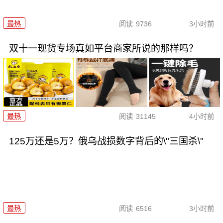
最热
阅读
9736
3小时前
双十一现货专场真如平台商家所说的那样吗？
最热
阅读
31145
4小时前
125万还是5万？俄乌战损数字背后的\"三国杀\"
最热
阅读
6516
3小时前