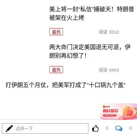
美上将一封“私信”捅破天！特朗普
被架在火上烤
最热
阅读
9310
两大命门决定美国退无可退，伊
朗别再幻想了！
最热
阅读
6943
打伊朗五个月仗，把美军打成了“十口锅九个盖”
08-02
最热
阅读
5395
0
0
点评一下