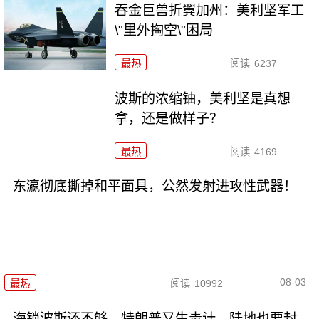
吞金巨兽折翼加州：美利坚军工
\"里外掏空\"困局
最热
阅读
6237
波斯的浓缩铀，美利坚是真想
拿，还是做样子？
最热
阅读
4169
东瀛彻底撕掉和平面具，公然发射进攻性武器！
08-03
最热
阅读
10992
海锁波斯还不够，特朗普又生毒计，陆地也要封