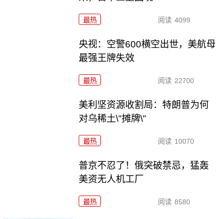
最热
阅读
4099
央视：空警600横空出世，美航母
最强王牌失效
最热
阅读
22700
美利坚资源收割局：特朗普为何
对乌稀土\"摊牌\"
最热
阅读
10070
普京不忍了！俄突破禁忌，猛轰
美资无人机工厂
最热
阅读
8580