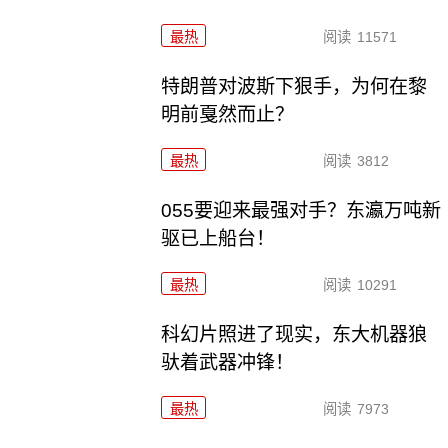
最热
阅读
11571
特朗普对波斯下狠手，为何在黎
明前戛然而止？
最热
阅读
3812
055要迎来最强对手？东瀛万吨新
驱已上船台！
最热
阅读
10291
科幻片照进了现实，东大机器狼
驮着武器冲锋！
最热
阅读
7973