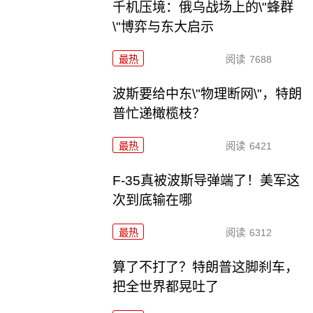
千机压境：俄乌战场上的\"蜂群
\"博弈与东大启示
最热
阅读
7688
波斯要给中东\"物理断网\"，特朗
普忙递橄榄枝？
最热
阅读
6421
F-35真被波斯导弹端了！美军这
次到底输在哪
最热
阅读
6312
算了不打了？特朗普这脚刹车，
把全世界都晃吐了