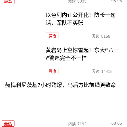
08-05
最热
阅读
9833
以色列内讧公开化！防长一句
话，军队不买账
最热
阅读
5155
黄岩岛上空惊雷起！东大\"八一
\"警巡完全不一样
最热
阅读
14418
赫梅利尼茨基7小时殉爆，乌后方比前线更致命
08-05
最热
阅读
7192