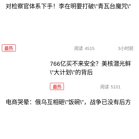
对检察官体系下手！李在明要打破\"青瓦台魔咒\"
最热
阅读
4515
3小时前
766亿买不来安全？美核潜光鲜
\"大计划\"的背后
最热
阅读
5101
电商哭晕：俄乌互相砸\"饭碗\"，战争已没有后方