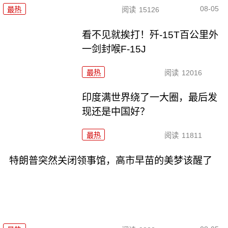
08-05
最热
阅读
15126
看不见就挨打！歼-15T百公里外
一剑封喉F-15J
最热
阅读
12016
印度满世界绕了一大圈，最后发
现还是中国好？
最热
阅读
11811
特朗普突然关闭领事馆，高市早苗的美梦该醒了