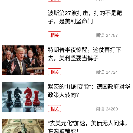
波斯第27波打击，打的不是靶
子，是美利坚命门
相关
阅读
24757
特朗普半夜惊醒，这仗再打下
去，美利坚要当裤子
相关
阅读
24724
默茨的“川剧变脸”：德国政府对华
政策大转向？
相关
阅读
24289
“去美元化”加速，美债无人问津，
东瀛被锁死！