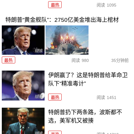
最热
阅读
1095
特朗普“黄金舰队”：2750亿美金堆出海上棺材
最热
阅读
980
35分钟前
伊朗赢了？这是特朗普给革命卫
队下“精准毒计”
最热
阅读
1451
特朗普扔下两条路，波斯都不
选，美军机又被揍