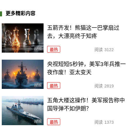
更多精彩内容
五箭齐发！熊猫这一巴掌扇过
去，大漂亮终于知疼
最热
阅读
3122
央视短短5秒钟，美军3年兵推一
夜作废！亚太变天
最热
阅读
2819
五角大楼这操作！美军报告称中
国导弹不如伊朗？
最热
阅读
1373