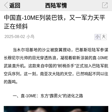
返回
西陆军情
中国直-10ME列装巴铁，又一军力天平
正在倾斜
小
大
2025-08-02
小鸟
当木尔坦基地的沙尘被旋翼搅动，巴基斯坦陆军参谋
长穆尼尔元帅的目光穿透热浪，凝视着崭新涂装的直-10ME
武装直升机。这款来自中国的“树梢杀手”正式加入巴陆军航
空兵序列，这一刻，南亚次大陆的天空，已然响起不同以往
的轰鸣。
一、直-10ME：东方“霹雳火”的进化之路