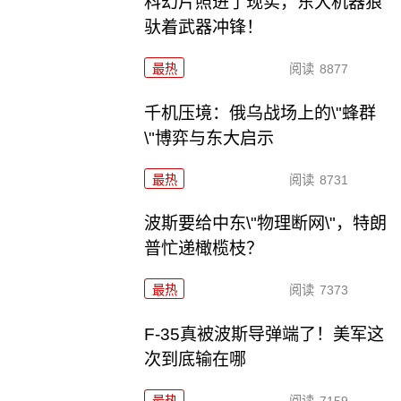
科幻片照进了现实，东大机器狼
驮着武器冲锋！
最热
阅读
8877
千机压境：俄乌战场上的\"蜂群
\"博弈与东大启示
最热
阅读
8731
波斯要给中东\"物理断网\"，特朗
普忙递橄榄枝？
最热
阅读
7373
F-35真被波斯导弹端了！美军这
次到底输在哪