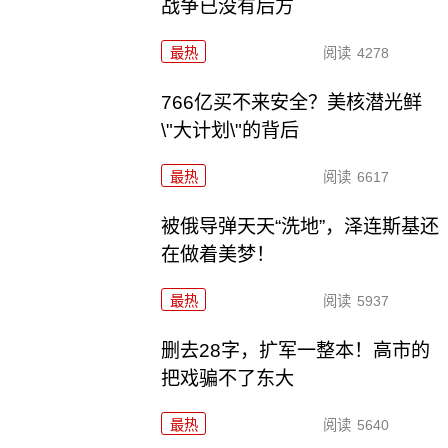
战争已没有后方
最热
阅读
4278
766亿买不来安全？美核潜光鲜
\"大计划\"的背后
最热
阅读
6617
被俄导弹天天“洗地”，泽连斯基还
在做着美梦！
最热
阅读
5937
删去28字，扩军一整本！高市的
把戏骗不了东大
最热
阅读
5640