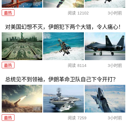
最热
阅读
12102
3小时前
对美国幻想不灭，伊朗犯下两个大错，令人痛心！
最热
阅读
8114
3小时前
总统见不到领袖，伊朗革命卫队自己下令开打？
最热
阅读
7259
3小时前