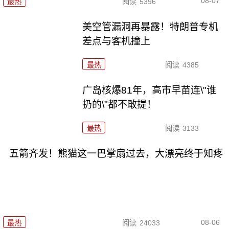
08-07
最热
阅读
5396
美空管漏洞再暴露！特朗普专机
差点与客机撞上
最热
阅读
4385
广岛核爆81年，高市早苗连\"谁
扔的\"都不敢提！
最热
阅读
3133
五箭齐发！熊猫这一巴掌扇过去，大漂亮终于知疼
08-06
最热
阅读
24033