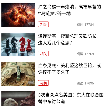
冲之鸟礁一声炮响，高市早苗的
\"岛链梦\"碎一地
相关
阅读
17784
泽连斯基一夜斩总理又砍防长，
这大戏几个意思？
相关
阅读
17769
血条见底？美利坚这艘巨轮，或
许撑不了多久了
相关
阅读
17695
3次当众点名美国：东大在联合国
替中东讨公道