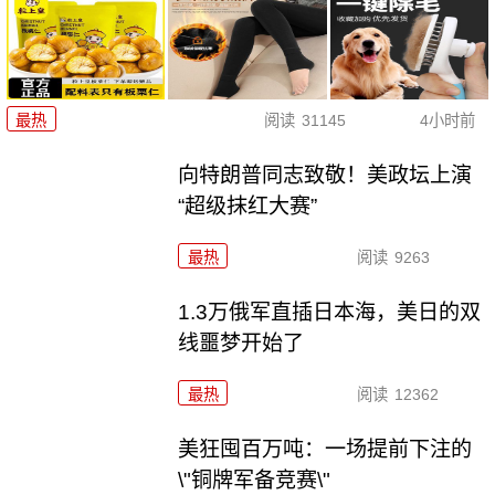
最热
阅读
31145
4小时前
向特朗普同志致敬！美政坛上演
“超级抹红大赛”
最热
阅读
9263
1.3万俄军直插日本海，美日的双
线噩梦开始了
最热
阅读
12362
美狂囤百万吨：一场提前下注的
\"铜牌军备竞赛\"