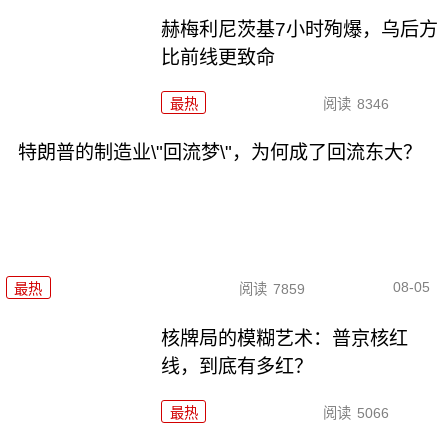
赫梅利尼茨基7小时殉爆，乌后方
比前线更致命
最热
阅读
8346
特朗普的制造业\"回流梦\"，为何成了回流东大？
08-05
最热
阅读
7859
核牌局的模糊艺术：普京核红
线，到底有多红？
最热
阅读
5066