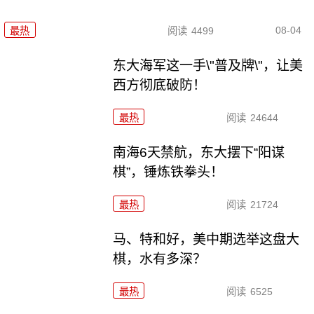
08-04
最热
阅读
4499
东大海军这一手\"普及牌\"，让美
西方彻底破防！
最热
阅读
24644
南海6天禁航，东大摆下“阳谋
棋”，锤炼铁拳头！
最热
阅读
21724
马、特和好，美中期选举这盘大
棋，水有多深？
最热
阅读
6525