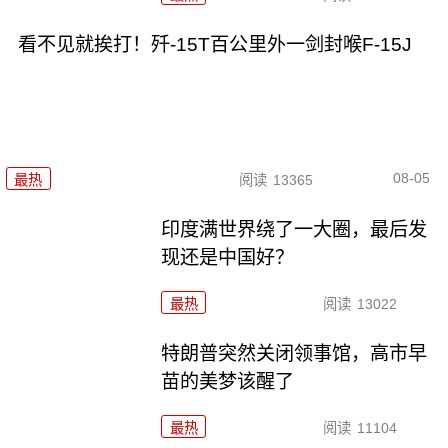
看不见就挨打！歼-15T百公里外一剑封喉F-15J
08-05
最热
阅读
13365
印度满世界绕了一大圈，最后发
现还是中国好？
最热
阅读
13022
特朗普突然关闭领事馆，高市早
苗的美梦该醒了
最热
阅读
11104