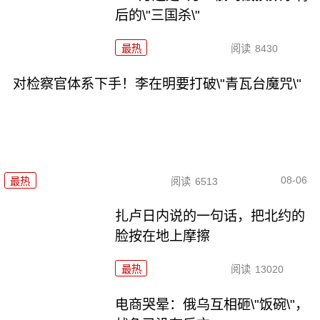
后的\"三国杀\"
最热
阅读
8430
对检察官体系下手！李在明要打破\"青瓦台魔咒\"
08-06
最热
阅读
6513
扎卢日内说的一句话，把北约的
脸按在地上摩擦
最热
阅读
13020
电商哭晕：俄乌互相砸\"饭碗\"，