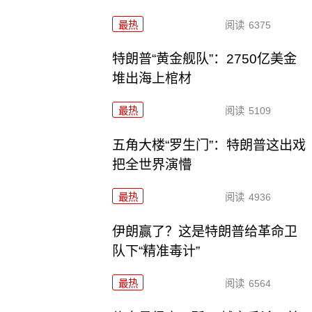
最热
阅读
6375
特朗普“黄金舰队”：2750亿美金
堆出海上棺材
最热
阅读
5109
五角大楼“罗生门”：特朗普这出戏
把全世界演懵
最热
阅读
4936
伊朗赢了？这是特朗普给革命卫
队下“精准毒计”
最热
阅读
6564