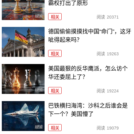
霸权打出了原形
相关
阅读
20371
德国偷偷摸摸找中国“命门”，这牙
呲得起来吗？
相关
阅读
19263
美国最狠的反华鹰派，怎么访个
华还委屈上了？
相关
阅读
19224
巴铁横扫海湾：沙科之后谁会是
下一个？美国懵了
相关
阅读
19079