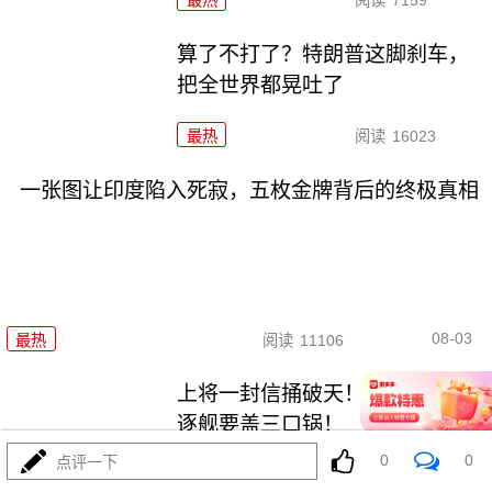
最热
阅读
7159
算了不打了？特朗普这脚刹车，
把全世界都晃吐了
最热
阅读
16023
一张图让印度陷入死寂，五枚金牌背后的终极真相
08-03
最热
阅读
11106
上将一封信捅破天！美军五艘驱
逐舰要盖三口锅！
0
0
点评一下
最热
阅读
7761