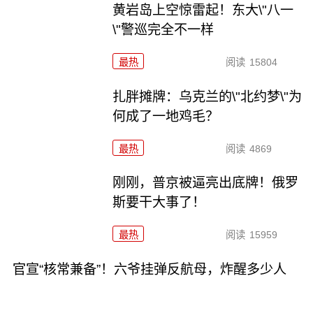
黄岩岛上空惊雷起！东大\"八一
\"警巡完全不一样
最热
阅读
15804
扎胖摊牌：乌克兰的\"北约梦\"为
何成了一地鸡毛？
最热
阅读
4869
刚刚，普京被逼亮出底牌！俄罗
斯要干大事了！
最热
阅读
15959
官宣“核常兼备”！六爷挂弹反航母，炸醒多少人