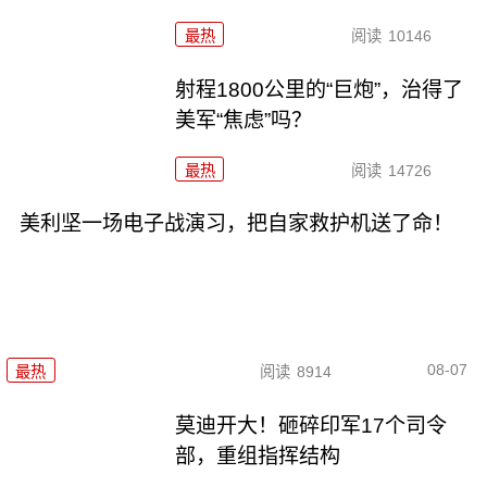
最热
阅读
10146
射程1800公里的“巨炮”，治得了
美军“焦虑”吗？
最热
阅读
14726
美利坚一场电子战演习，把自家救护机送了命！
08-07
最热
阅读
8914
莫迪开大！砸碎印军17个司令
部，重组指挥结构