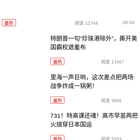
08-04
最热
阅读
12744
特朗普一句“珍珠港除外”，撕开美
国霸权遮羞布
最热
阅读
11667
里海一声巨响，这次差点把两场
战争炸成一锅粥！
最热
阅读
9566
731！特高课还魂！高市早苗两把
火烧穿日本国运
最热
阅读
5553