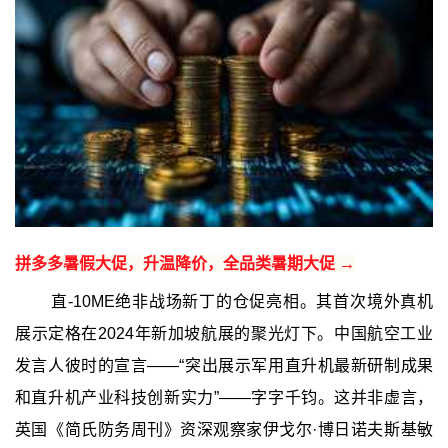
拼多多暑假大促，升温降价，全品类暑期大促 →
直-10ME绝非战场新丁的仓促亮相。其首次境外真机
展示定格在2024年新加坡航展的聚光灯下。中国航空工业
发言人彼时的宣言——“突出展示军用直升机最新研制成果
和直升机产业科技创新实力”——字字千钧。这并非虚言，
英国《简氏防务周刊》资深观察家伊戈尔·博日诺夫斯基敏