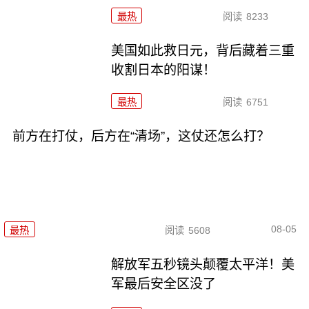
最热
阅读
8233
美国如此救日元，背后藏着三重
收割日本的阳谋！
最热
阅读
6751
前方在打仗，后方在“清场”，这仗还怎么打？
08-05
最热
阅读
5608
解放军五秒镜头颠覆太平洋！美
军最后安全区没了