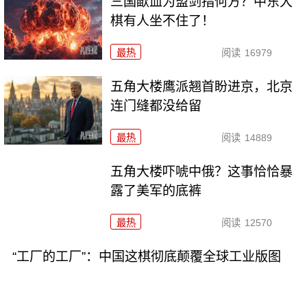
三国歃血为盟剑指何方？中东大
棋有人坐不住了！
最热
阅读
16979
五角大楼鹰派翘首盼进京，北京
连门缝都没给留
最热
阅读
14889
五角大楼吓唬中俄？这事恰恰暴
露了美军的底裤
最热
阅读
12570
“工厂的工厂”：中国这棋彻底颠覆全球工业版图