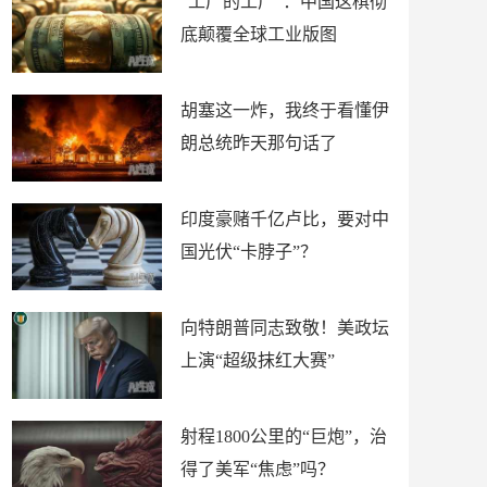
“工厂的工厂”：中国这棋彻
底颠覆全球工业版图
胡塞这一炸，我终于看懂伊
朗总统昨天那句话了
印度豪赌千亿卢比，要对中
国光伏“卡脖子”？
向特朗普同志致敬！美政坛
上演“超级抹红大赛”
射程1800公里的“巨炮”，治
得了美军“焦虑”吗？