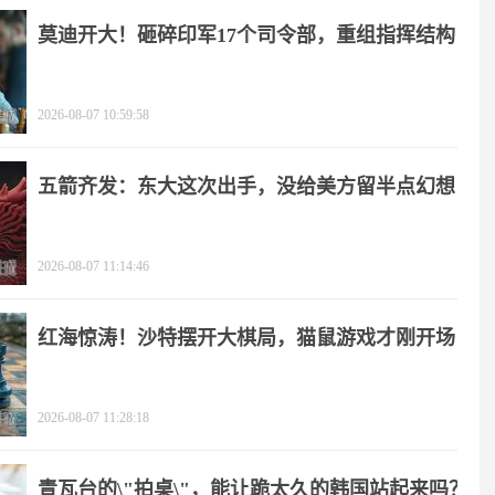
莫迪开大！砸碎印军17个司令部，重组指挥结构
2026-08-07 10:59:58
五箭齐发：东大这次出手，没给美方留半点幻想
2026-08-07 11:14:46
红海惊涛！沙特摆开大棋局，猫鼠游戏才刚开场
2026-08-07 11:28:18
青瓦台的\"拍桌\"，能让跪太久的韩国站起来吗？