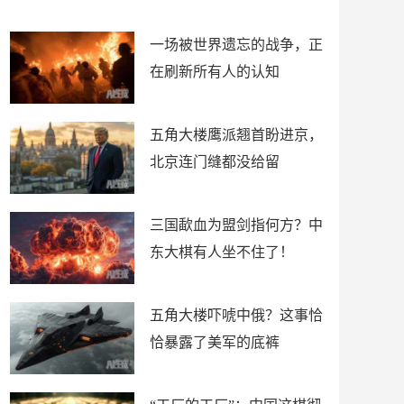
了
裤
一场被世界遗忘的战争，正
在刷新所有人的认知
五角大楼鹰派翘首盼进京，
北京连门缝都没给留
三国歃血为盟剑指何方？中
东大棋有人坐不住了！
五角大楼吓唬中俄？这事恰
恰暴露了美军的底裤