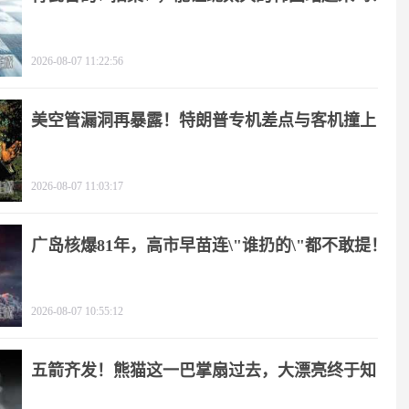
2026-08-07 11:22:56
美空管漏洞再暴露！特朗普专机差点与客机撞上
2026-08-07 11:03:17
广岛核爆81年，高市早苗连\"谁扔的\"都不敢提！
2026-08-07 10:55:12
五箭齐发！熊猫这一巴掌扇过去，大漂亮终于知