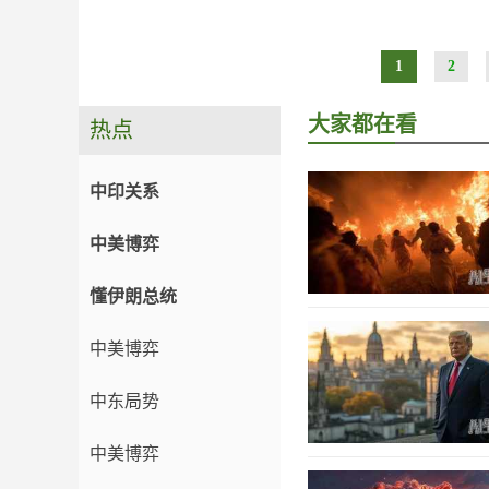
1
2
大家都在看
热点
中印关系
中美博弈
懂伊朗总统
中美博弈
中东局势
中美博弈