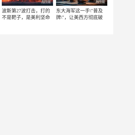
波斯第27波打击，打的
东大海军这一手\"普及
不是靶子，是美利坚命
牌\"，让美西方彻底破
门
防！