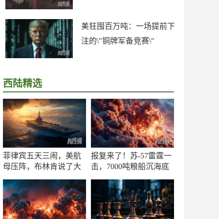
美狂囤百万吨：一场提前下
注的\"铜牌军备竞赛\"
西陆精选
菲律宾五天三闹，美航
报复来了！苏-57雷霆一
母压阵，布林肯说了大
击，7000吨粮船沉海底
实话