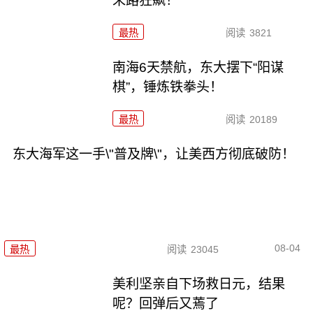
末路狂飙！
最热
阅读
3821
南海6天禁航，东大摆下“阳谋
棋”，锤炼铁拳头！
最热
阅读
20189
东大海军这一手\"普及牌\"，让美西方彻底破防！
08-04
最热
阅读
23045
美利坚亲自下场救日元，结果
呢？回弹后又蔫了