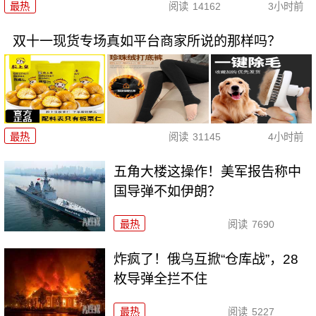
最热
阅读
14162
3小时前
双十一现货专场真如平台商家所说的那样吗？
最热
阅读
31145
4小时前
五角大楼这操作！美军报告称中
国导弹不如伊朗？
最热
阅读
7690
炸疯了！俄乌互掀“仓库战”，28
枚导弹全拦不住
最热
阅读
5227