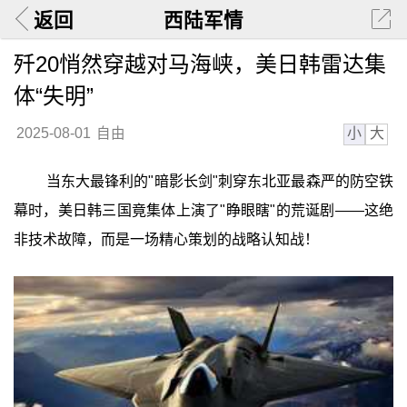
返回
西陆军情
歼20悄然穿越对马海峡，美日韩雷达集
体“失明”
小
大
2025-08-01
自由
当东大最锋利的"暗影长剑"刺穿东北亚最森严的防空铁
幕时，美日韩三国竟集体上演了"睁眼瞎"的荒诞剧——这绝
非技术故障，而是一场精心策划的战略认知战！