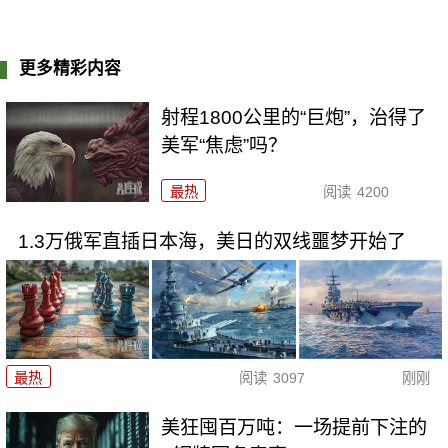
更多精彩内容
射程1800公里的“巨炮”，治得了
美军“焦虑”吗？
最热
阅读
4200
1.3万俄军直插日本海，美日的双线噩梦开始了
最热
阅读
3097
刚刚
美狂囤百万吨：一场提前下注的