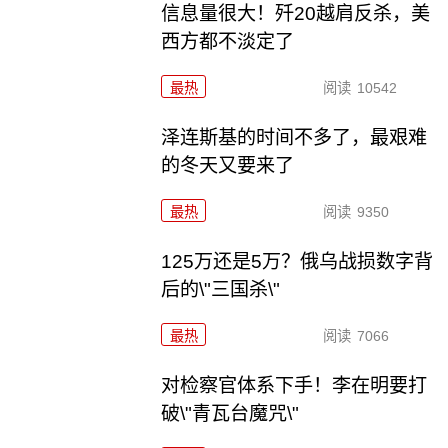
信息量很大！歼20越肩反杀，美
西方都不淡定了
最热
阅读
10542
泽连斯基的时间不多了，最艰难
的冬天又要来了
最热
阅读
9350
125万还是5万？俄乌战损数字背
后的\"三国杀\"
最热
阅读
7066
对检察官体系下手！李在明要打
破\"青瓦台魔咒\"