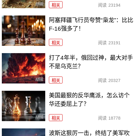
相关
阅读
23194
阿塞拜疆飞行员夸赞“枭龙”：比比
F-16强多了！
相关
阅读
23191
打了4年半，俄回过神，最大对手
不是乌克兰？
相关
阅读
20327
美国最狠的反华鹰派，怎么访个
华还委屈上了？
相关
阅读
18778
波斯这狠厉一击，终结了美军吹