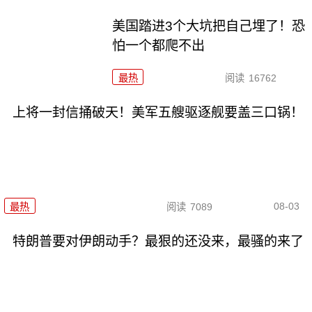
美国踏进3个大坑把自己埋了！恐
怕一个都爬不出
最热
阅读
16762
上将一封信捅破天！美军五艘驱逐舰要盖三口锅！
08-03
最热
阅读
7089
特朗普要对伊朗动手？最狠的还没来，最骚的来了