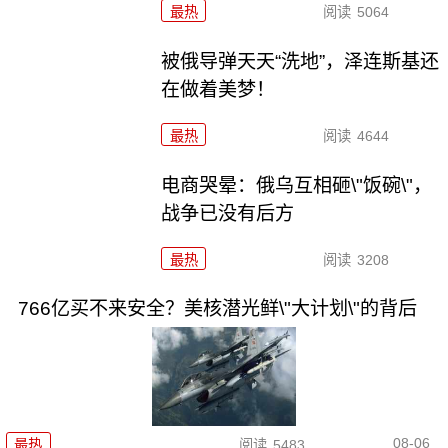
最热
阅读
5064
被俄导弹天天“洗地”，泽连斯基还
在做着美梦！
最热
阅读
4644
电商哭晕：俄乌互相砸\"饭碗\"，
战争已没有后方
最热
阅读
3208
766亿买不来安全？美核潜光鲜\"大计划\"的背后
08-06
最热
阅读
5483