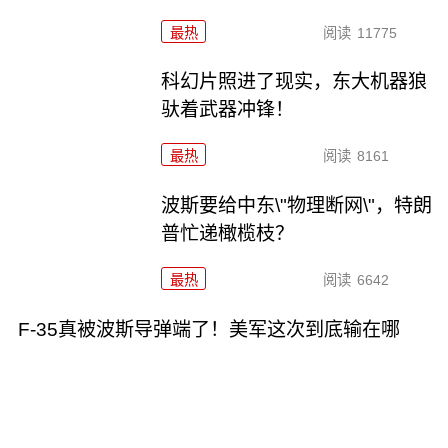
最热
阅读
11775
科幻片照进了现实，东大机器狼
驮着武器冲锋！
最热
阅读
8161
波斯要给中东\"物理断网\"，特朗
普忙递橄榄枝？
最热
阅读
6642
F-35真被波斯导弹端了！美军这次到底输在哪