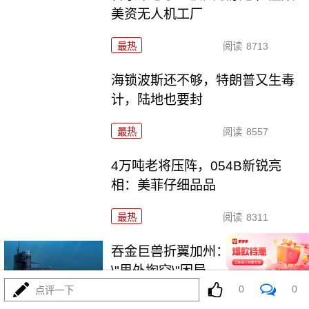
美资无人机工厂
最热
阅读
8713
海锁波斯还不够，特朗普又生毒
计，陆地也要封
最热
阅读
8557
4万吨老将压阵，054B新锐亮
相：美菲仔细品品
最热
阅读
8311
吞金巨兽折翼加州：美利坚军工
\"里外掏空\"困局
0
0
点评一下
最热
阅读
6372