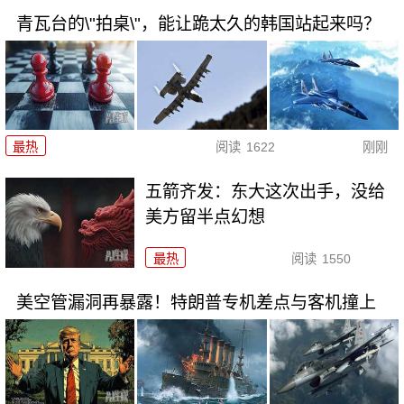
青瓦台的\"拍桌\"，能让跪太久的韩国站起来吗？
最热
阅读
1622
刚刚
五箭齐发：东大这次出手，没给
美方留半点幻想
最热
阅读
1550
美空管漏洞再暴露！特朗普专机差点与客机撞上