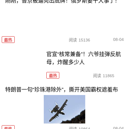
刚刚，普京被逼亮出底牌！俄罗斯要干大事了！
08-04
最热
阅读
15136
官宣“核常兼备”！六爷挂弹反航
母，炸醒多少人
最热
阅读
11865
特朗普一句“珍珠港除外”，撕开美国霸权遮羞布
08-04
最热
阅读
10864