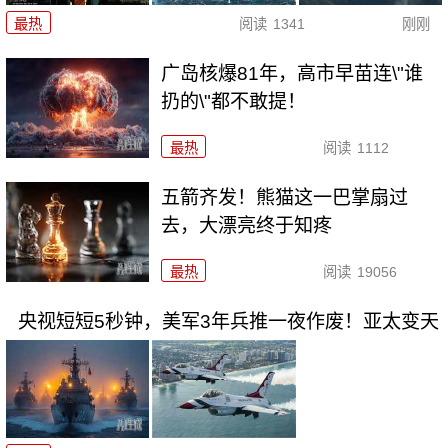
最热
阅读
1341
刚刚
广岛核爆81年，高市早苗连\"谁
扔的\"都不敢提！
最热
阅读
1112
五箭齐发！熊猫这一巴掌扇过
去，大漂亮终于知疼
最热
阅读
19056
央视短短5秒钟，美军3年兵推一夜作废！亚太变天