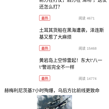
前方在打仗，后方在“清场”，这仗
还怎么打？
最热
阅读
4671
土耳其货船在黑海遭袭，泽连斯
基又惹了大麻烦
最热
阅读
15468
黄岩岛上空惊雷起！东大\"八一
\"警巡完全不一样
最热
阅读
14774
赫梅利尼茨基7小时殉爆，乌后方比前线更致命