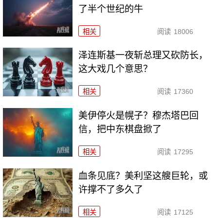
了半个世纪的牛
相关
阅读
18006
泽连斯基一夜斩总理又砍防长，
这大戏几个意思？
相关
阅读
17360
美伊停火是幌子？穆杰塔巴回
信，把中东棋盘掀了
相关
阅读
17295
血条见底？美利坚这艘巨轮，或
许撑不了多久了
相关
阅读
17125