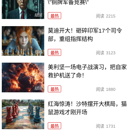
\"铜牌军备竞赛\"
最热
阅读
2215
莫迪开大！砸碎印军17个司令
部，重组指挥结构
最热
阅读
3123
美利坚一场电子战演习，把自家
救护机送了命！
最热
阅读
1880
红海惊涛！沙特摆开大棋局，猫
鼠游戏才刚开场
最热
阅读
1731