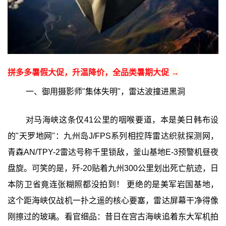
拼多多暑假大促，升温降价，全品类暑期大促 →
一、御用摄影师"集体失明"，雷达波撞进黑洞
对马海峡这条仅41公里的咽喉要道，本是美日韩布设
的"天罗地网"：九州岛J/FPS系列相控阵雷达织就探测网，
青森AN/TPY-2雷达号称千里锁敌，釜山基地E-3预警机昼夜
盘旋。可笑的是，歼-20贴着九州300公里划出死亡航迹，日
本防卫省竟连张糊照都没拍到！ 更绝的是美军岩国基地，
这个距海峡仅战机一扑之遥的核心要塞，雷达屏幕干净得像
刚擦过的玻璃。看官细品：昔日在宫古海峡追着东大军机拍