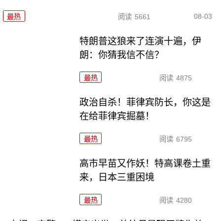
08-03
最热
阅读
5661
特朗普这狼来了连演十遍，伊
朗：你猜我信不信？
最热
阅读
4875
政治自杀！菲律宾防长，你这是
在给菲律宾掘墓！
最热
阅读
6795
高市早苗又作妖！特高课卷土重
来，日本三重困境
最热
阅读
4280