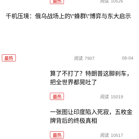
最热
阅读
10526
千机压境：俄乌战场上的\"蜂群\"博弈与东大启示
08-04
最热
阅读
7907
算了不打了？特朗普这脚刹车，
把全世界都晃吐了
最热
阅读
15019
一张图让印度陷入死寂，五枚金
牌背后的终极真相
最热
阅读
10517