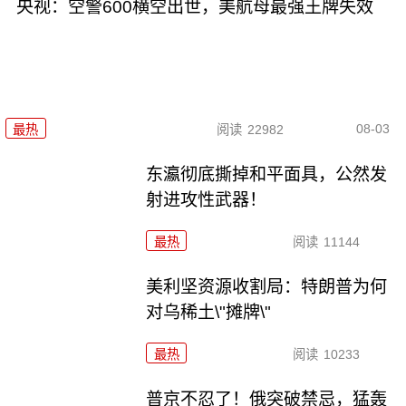
央视：空警600横空出世，美航母最强王牌失效
08-03
最热
阅读
22982
东瀛彻底撕掉和平面具，公然发
射进攻性武器！
最热
阅读
11144
美利坚资源收割局：特朗普为何
对乌稀土\"摊牌\"
最热
阅读
10233
普京不忍了！俄突破禁忌，猛轰