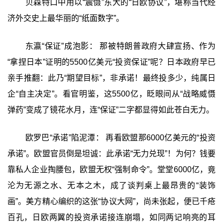
贝森特口中用以“震慑”东大的“日欧协议”，堪称当代经
济外交史上最华丽的“纸面数字”。
东瀛“保证”成泡影： 那被特朗普政府大肆宣扬、作为
“拿捏日本”证明的5500亿美元“投资保证”呢？日本政府早已
亲手推翻：此乃“期望目标”，非承诺！最终投多少，纯属日
企“自主决定”。看官明鉴，这5500亿，眨眼间从“战略威慑
弹药”变成了镜花水月，连“保证”二字都显得如此苍白无力。
欧罗巴“承诺”陷泥潭： 再看欧盟那6000亿美元的“投资
承诺”。欧盟官员倒是坦诚：此承诺“无力兑现”！为何？钱要
靠私人企业掏腰包，欧盟无权“强制命令”。堂堂6000亿，竟
沦为无源之水、无本之木，成了谈判桌上最昂贵的“装饰
画”。美方精心编织的这张“协议大网”，尚未张起，便已千疮
百孔，日欧两翼的投资承诺接连崩塌，如同两记响亮的耳