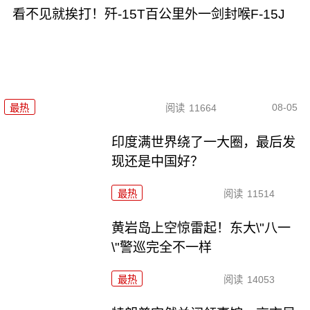
看不见就挨打！歼-15T百公里外一剑封喉F-15J
08-05
最热
阅读
11664
印度满世界绕了一大圈，最后发
现还是中国好？
最热
阅读
11514
黄岩岛上空惊雷起！东大\"八一
\"警巡完全不一样
最热
阅读
14053