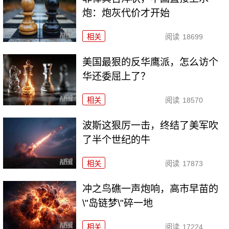
炮：炮灰代价才开始
相关
阅读
18699
美国最狠的反华鹰派，怎么访个
华还委屈上了？
相关
阅读
18570
波斯这狠厉一击，终结了美军吹
了半个世纪的牛
相关
阅读
17873
冲之鸟礁一声炮响，高市早苗的
\"岛链梦\"碎一地
相关
阅读
17224