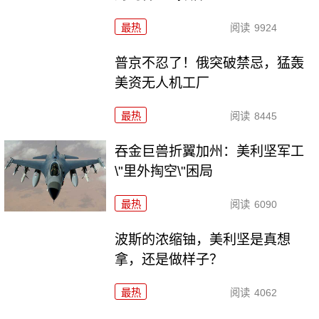
最热
阅读
9924
普京不忍了！俄突破禁忌，猛轰
美资无人机工厂
最热
阅读
8445
吞金巨兽折翼加州：美利坚军工
\"里外掏空\"困局
最热
阅读
6090
波斯的浓缩铀，美利坚是真想
拿，还是做样子？
最热
阅读
4062