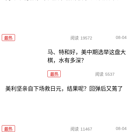
08-04
最热
阅读
19572
马、特和好，美中期选举这盘大
棋，水有多深？
最热
阅读
5537
美利坚亲自下场救日元，结果呢？回弹后又蔫了
08-04
最热
阅读
11467