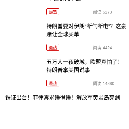
最热
阅读
5273
特朗普要对伊朗“断气断电”？这豪
赌让全球买单
最热
阅读
4424
五万人一夜破城，欧盟真怕了！
特朗普拿美国说事
最热
阅读
14880
铁证出台！菲律宾求锤得锤！解放军黄岩岛亮剑