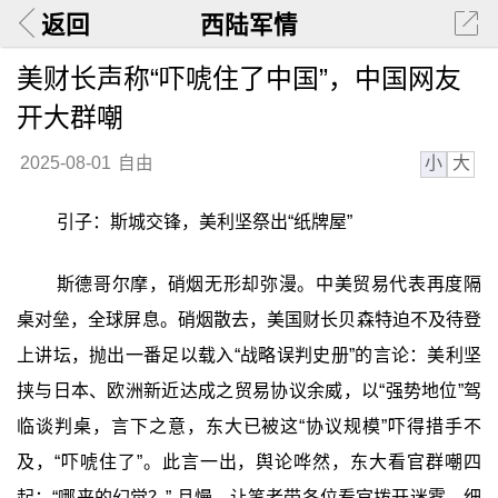
返回
西陆军情
美财长声称“吓唬住了中国”，中国网友
开大群嘲
小
大
2025-08-01
自由
引子：斯城交锋，美利坚祭出“纸牌屋”
斯德哥尔摩，硝烟无形却弥漫。中美贸易代表再度隔
桌对垒，全球屏息。硝烟散去，美国财长贝森特迫不及待登
上讲坛，抛出一番足以载入“战略误判史册”的言论：美利坚
挟与日本、欧洲新近达成之贸易协议余威，以“强势地位”驾
临谈判桌，言下之意，东大已被这“协议规模”吓得措手不
及，“吓唬住了”。此言一出，舆论哗然，东大看官群嘲四
起：“哪来的幻觉？” 且慢，让笔者带各位看官拨开迷雾，细