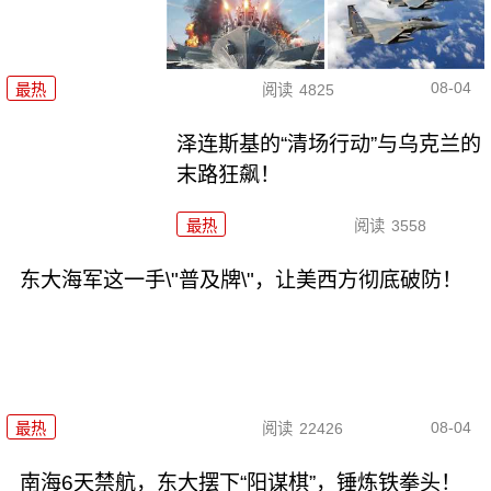
08-04
最热
阅读
4825
泽连斯基的“清场行动”与乌克兰的
末路狂飙！
最热
阅读
3558
东大海军这一手\"普及牌\"，让美西方彻底破防！
08-04
最热
阅读
22426
南海6天禁航，东大摆下“阳谋棋”，锤炼铁拳头！