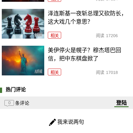
泽连斯基一夜斩总理又砍防长，
这大戏几个意思？
相关
阅读
17206
美伊停火是幌子？穆杰塔巴回
信，把中东棋盘掀了
相关
阅读
17018
热门评论
登陆
0
条评论
我来说两句