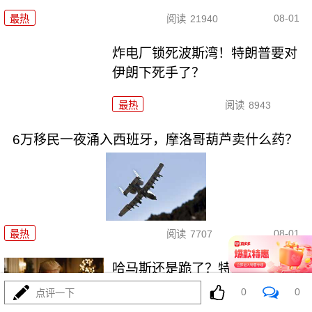
08-01
最热
阅读
21940
炸电厂锁死波斯湾！特朗普要对
伊朗下死手了？
最热
阅读
8943
6万移民一夜涌入西班牙，摩洛哥葫芦卖什么药？
08-01
最热
阅读
7707
哈马斯还是跪了？特朗普高调宣
布“历史性协议”
0
0
点评一下