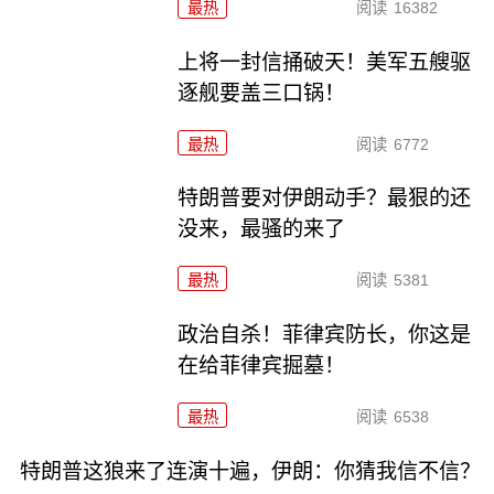
最热
阅读
16382
上将一封信捅破天！美军五艘驱
逐舰要盖三口锅！
最热
阅读
6772
特朗普要对伊朗动手？最狠的还
没来，最骚的来了
最热
阅读
5381
政治自杀！菲律宾防长，你这是
在给菲律宾掘墓！
最热
阅读
6538
特朗普这狼来了连演十遍，伊朗：你猜我信不信？