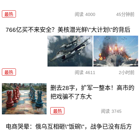
最热
阅读
4000
45分钟前
766亿买不来安全？美核潜光鲜\"大计划\"的背后
最热
阅读
4611
2小时前
删去28字，扩军一整本！高市的
把戏骗不了东大
最热
阅读
3745
电商哭晕：俄乌互相砸\"饭碗\"，战争已没有后方