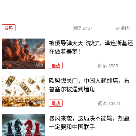
最热
阅读
2407
2小时前
被俄导弹天天“洗地”，泽连斯基还
在做着美梦！
最热
阅读
3565
欧盟想关门，中国人就翻墙，布
鲁塞尔被逼到墙角
最热
阅读
13874
暴风来袭，这局决不能输，想赢
一定要和中国联手