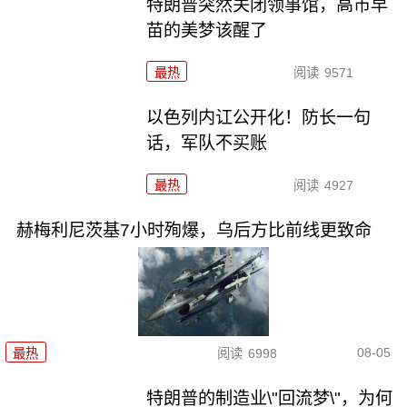
特朗普突然关闭领事馆，高市早
苗的美梦该醒了
最热
阅读
9571
以色列内讧公开化！防长一句
话，军队不买账
最热
阅读
4927
赫梅利尼茨基7小时殉爆，乌后方比前线更致命
08-05
最热
阅读
6998
特朗普的制造业\"回流梦\"，为何