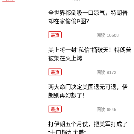
全世界都倒吸一口凉气，特朗普
却在家偷偷P图？
最热
阅读
10508
美上将一封“私信”捅破天！特朗普
被架在火上烤
最热
阅读
9172
两大命门决定美国退无可退，伊
朗别再幻想了！
最热
阅读
6845
打伊朗五个月仗，把美军打成了
“十口锅九个盖”