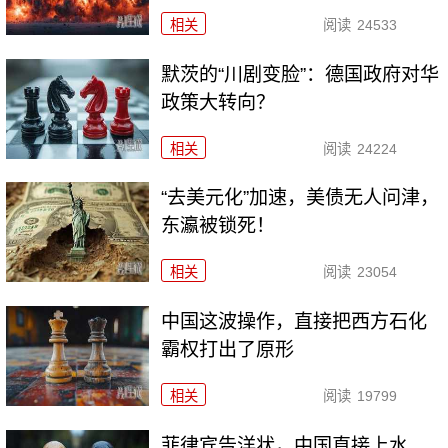
相关
阅读
24533
默茨的“川剧变脸”：德国政府对华
政策大转向？
相关
阅读
24224
“去美元化”加速，美债无人问津，
东瀛被锁死！
相关
阅读
23054
中国这波操作，直接把西方石化
霸权打出了原形
相关
阅读
19799
菲律宾告洋状，中国直接上水