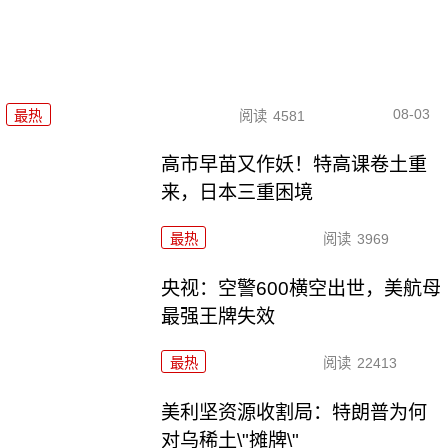
08-03
最热
阅读
4581
高市早苗又作妖！特高课卷土重
来，日本三重困境
最热
阅读
3969
央视：空警600横空出世，美航母
最强王牌失效
最热
阅读
22413
美利坚资源收割局：特朗普为何
对乌稀土\"摊牌\"