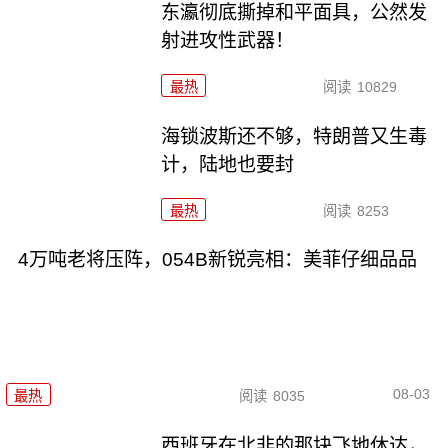
东瀛彻底撕掉和平面具，公然发
射进攻性武器！
最热
阅读
10829
海锁波斯还不够，特朗普又生毒
计，陆地也要封
最热
阅读
8253
4万吨老将压阵，054B新锐亮相：美菲仔细品品
08-03
最热
阅读
8035
西班牙在北非的那块飞地休达，