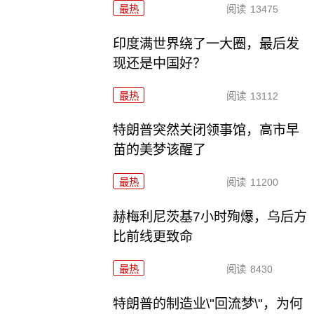
最热
阅读
13475
印度满世界绕了一大圈，最后发
现还是中国好？
最热
阅读
13112
特朗普突然关闭领事馆，高市早
苗的美梦该醒了
最热
阅读
11200
赫梅利尼茨基7小时殉爆，乌后方
比前线更致命
最热
阅读
8430
特朗普的制造业\"回流梦\"，为何