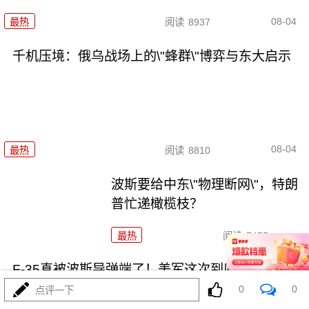
08-04
最热
阅读
8937
千机压境：俄乌战场上的\"蜂群\"博弈与东大启示
08-04
最热
阅读
8810
波斯要给中东\"物理断网\"，特朗
普忙递橄榄枝？
最热
阅读
7455
F-35真被波斯导弹端了！美军这次到底输在哪
0
0
点评一下