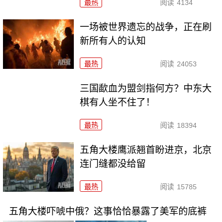
最热
阅读
4134
一场被世界遗忘的战争，正在刷
新所有人的认知
最热
阅读
24053
三国歃血为盟剑指何方？中东大
棋有人坐不住了！
最热
阅读
18394
五角大楼鹰派翘首盼进京，北京
连门缝都没给留
最热
阅读
15785
五角大楼吓唬中俄？这事恰恰暴露了美军的底裤