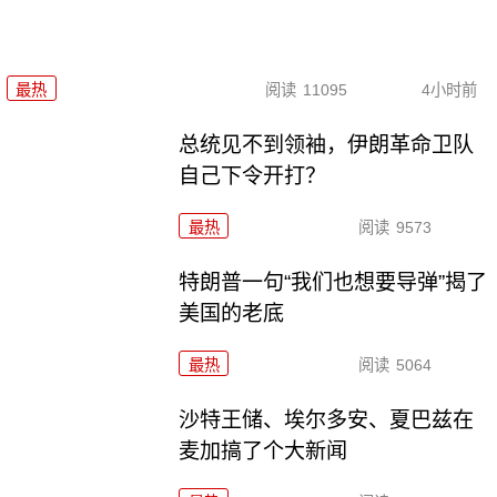
最热
阅读
11095
4小时前
总统见不到领袖，伊朗革命卫队
自己下令开打？
最热
阅读
9573
特朗普一句“我们也想要导弹”揭了
美国的老底
最热
阅读
5064
沙特王储、埃尔多安、夏巴兹在
麦加搞了个大新闻