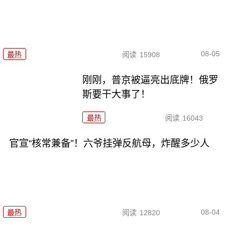
08-05
最热
阅读
15908
刚刚，普京被逼亮出底牌！俄罗
斯要干大事了！
最热
阅读
16043
官宣“核常兼备”！六爷挂弹反航母，炸醒多少人
08-04
最热
阅读
12820