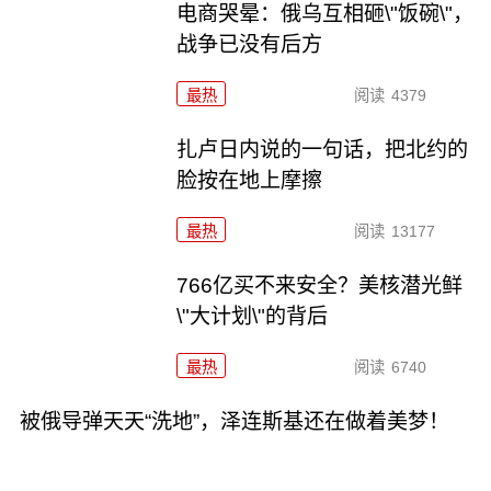
电商哭晕：俄乌互相砸\"饭碗\"，
战争已没有后方
最热
阅读
4379
扎卢日内说的一句话，把北约的
脸按在地上摩擦
最热
阅读
13177
766亿买不来安全？美核潜光鲜
\"大计划\"的背后
最热
阅读
6740
被俄导弹天天“洗地”，泽连斯基还在做着美梦！