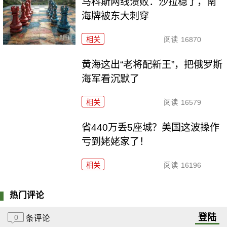
马科斯两线溃败：沙拉稳了，南
海牌被东大刺穿
相关
阅读
16870
黄海这出“老将配新王”，把俄罗斯
海军看沉默了
相关
阅读
16579
省440万丢5座城？美国这波操作
亏到姥姥家了！
相关
阅读
16196
热门评论
登陆
0
条评论