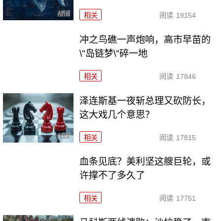
相关
阅读
19154
冲之鸟礁一声炮响，高市早苗的
\"岛链梦\"碎一地
相关
阅读
17846
泽连斯基一夜斩总理又砍防长，
这大戏几个意思？
相关
阅读
17815
血条见底？美利坚这艘巨轮，或
许撑不了多久了
相关
阅读
17751