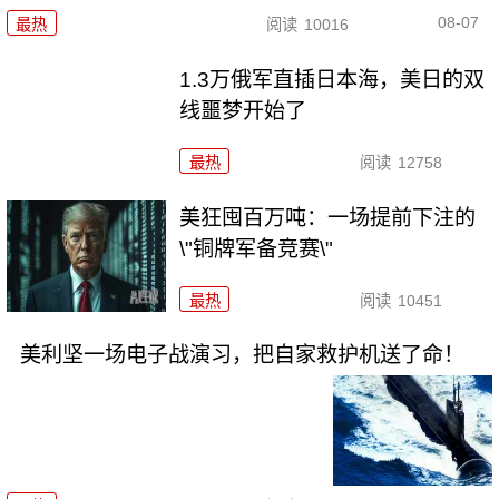
08-07
最热
阅读
10016
1.3万俄军直插日本海，美日的双
线噩梦开始了
最热
阅读
12758
美狂囤百万吨：一场提前下注的
\"铜牌军备竞赛\"
最热
阅读
10451
美利坚一场电子战演习，把自家救护机送了命！