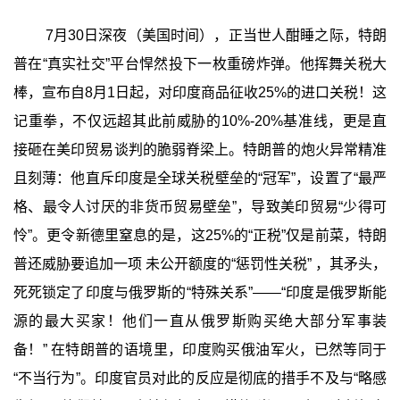
7月30日深夜（美国时间），正当世人酣睡之际，特朗
普在“真实社交”平台悍然投下一枚重磅炸弹。他挥舞关税大
棒，宣布自8月1日起，对印度商品征收25%的进口关税！这
记重拳，不仅远超其此前威胁的10%-20%基准线，更是直
接砸在美印贸易谈判的脆弱脊梁上。特朗普的炮火异常精准
且刻薄：他直斥印度是全球关税壁垒的“冠军”，设置了“最严
格、最令人讨厌的非货币贸易壁垒”，导致美印贸易“少得可
怜”。更令新德里窒息的是，这25%的“正税”仅是前菜，特朗
普还威胁要追加一项 未公开额度的“惩罚性关税” ，其矛头，
死死锁定了印度与俄罗斯的“特殊关系”——“印度是俄罗斯能
源的最大买家！他们一直从俄罗斯购买绝大部分军事装
备！” 在特朗普的语境里，印度购买俄油军火，已然等同于
“不当行为”。印度官员对此的反应是彻底的措手不及与“略感