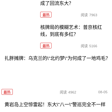
成了回流东大？
最热
阅读
7963
核牌局的模糊艺术：普京核红
线，到底有多红？
最热
阅读
5166
扎胖摊牌：乌克兰的\"北约梦\"为何成了一地鸡毛？
08-05
最热
阅读
4962
黄岩岛上空惊雷起！东大\"八一\"警巡完全不一样