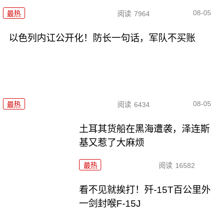
08-05
最热
阅读
7964
以色列内讧公开化！防长一句话，军队不买账
08-05
最热
阅读
6434
土耳其货船在黑海遭袭，泽连斯
基又惹了大麻烦
最热
阅读
16582
看不见就挨打！歼-15T百公里外
一剑封喉F-15J