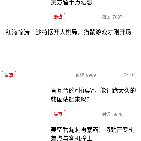
美方留半点幻想
最热
阅读
7087
红海惊涛！沙特摆开大棋局，猫鼠游戏才刚开场
08-07
最热
阅读
5989
青瓦台的\"拍桌\"，能让跪太久的
韩国站起来吗？
最热
阅读
5620
美空管漏洞再暴露！特朗普专机
差点与客机撞上