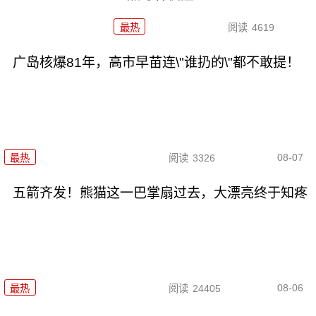
最热
阅读
4619
广岛核爆81年，高市早苗连\"谁扔的\"都不敢提！
08-07
最热
阅读
3326
五箭齐发！熊猫这一巴掌扇过去，大漂亮终于知疼
08-06
最热
阅读
24405