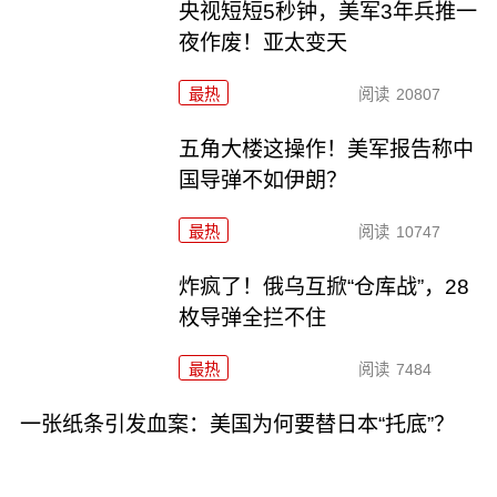
央视短短5秒钟，美军3年兵推一
夜作废！亚太变天
最热
阅读
20807
五角大楼这操作！美军报告称中
国导弹不如伊朗？
最热
阅读
10747
炸疯了！俄乌互掀“仓库战”，28
枚导弹全拦不住
最热
阅读
7484
一张纸条引发血案：美国为何要替日本“托底”？