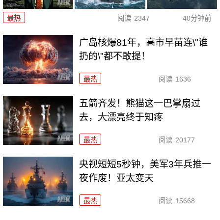
最热
阅读
2347
40分钟前
广岛核爆81年，高市早苗连\"谁
扔的\"都不敢提！
最热
阅读
1636
五箭齐发！熊猫这一巴掌扇过
去，大漂亮终于知疼
最热
阅读
20177
央视短短5秒钟，美军3年兵推一
夜作废！亚太变天
最热
阅读
15668