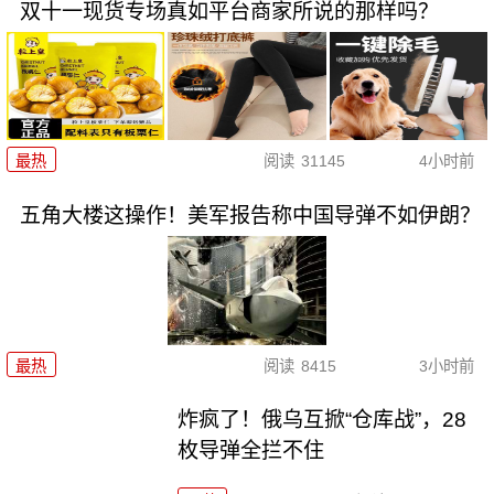
双十一现货专场真如平台商家所说的那样吗？
最热
阅读
31145
4小时前
五角大楼这操作！美军报告称中国导弹不如伊朗？
最热
阅读
8415
3小时前
炸疯了！俄乌互掀“仓库战”，28
枚导弹全拦不住