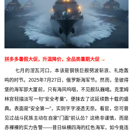
拼多多暑假大促，升温降价，全品类暑期大促 →
七月的涅瓦河口，本该是钢铁巨舰劈波斩浪、礼炮轰
鸣的时节。2025年7月27日，俄罗斯海军节。然而，圣彼得
堡的海军部大厦前，只有海风呜咽，不见舰队巍峨。克里姆
林宫轻描淡写一句“安全考量”，便抹去了这延续数十载的盛
典。表面是“安全第一”，实则字字浸透无奈。看官，您可曾
见过战斗民族主动在自家“门面”前认怂？这绝非谨慎，而是
赤裸裸的实力告警——昔日纵横四海的红色海军，如今竟连