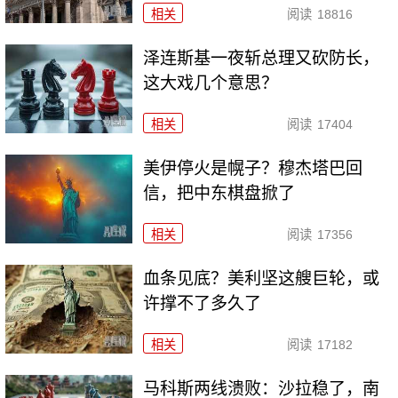
相关
阅读
18816
泽连斯基一夜斩总理又砍防长，
这大戏几个意思？
相关
阅读
17404
美伊停火是幌子？穆杰塔巴回
信，把中东棋盘掀了
相关
阅读
17356
血条见底？美利坚这艘巨轮，或
许撑不了多久了
相关
阅读
17182
马科斯两线溃败：沙拉稳了，南