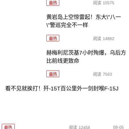
最热
阅读
15575
黄岩岛上空惊雷起！东大\"八一
\"警巡完全不一样
最热
阅读
14862
赫梅利尼茨基7小时殉爆，乌后方
比前线更致命
最热
阅读
7563
看不见就挨打！歼-15T百公里外一剑封喉F-15J
08-05
最热
阅读
12458