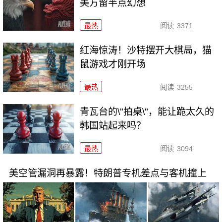
美方留半点幻想
最热
阅读
3371
红海惊涛！沙特摆开大棋局，猫
鼠游戏才刚开场
最热
阅读
3255
青瓦台的\"拍桌\"，能让跪太久的
韩国站起来吗？
最热
阅读
3094
美空管漏洞再暴露！特朗普专机差点与客机撞上