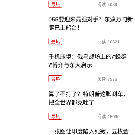
最热
阅读
4089
055要迎来最强对手？东瀛万吨新
驱已上船台！
最热
阅读
10621
千机压境：俄乌战场上的\"蜂群
\"博弈与东大启示
最热
阅读
7978
算了不打了？特朗普这脚刹车，
把全世界都晃吐了
最热
阅读
15090
一张图让印度陷入死寂，五枚金