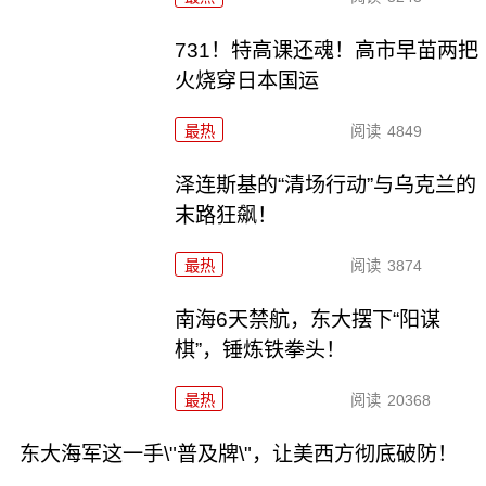
731！特高课还魂！高市早苗两把
火烧穿日本国运
最热
阅读
4849
泽连斯基的“清场行动”与乌克兰的
末路狂飙！
最热
阅读
3874
南海6天禁航，东大摆下“阳谋
棋”，锤炼铁拳头！
最热
阅读
20368
东大海军这一手\"普及牌\"，让美西方彻底破防！