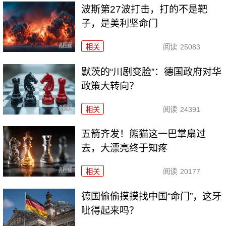
波斯第27波打击，打的不是靶
子，是美利坚命门
相关
阅读
25083
默茨的“川剧变脸”：德国政府对华
政策大转向？
相关
阅读
24391
五箭齐发！熊猫这一巴掌扇过
去，大漂亮终于知疼
相关
阅读
20177
德国偷偷摸摸找中国“命门”，这牙
呲得起来吗？