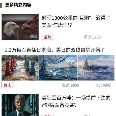
更多精彩内容
射程1800公里的“巨炮”，治得了
美军“焦虑”吗？
最热
阅读
8768
1.3万俄军直插日本海，美日的双线噩梦开始了
最热
阅读
6900
35分钟前
美狂囤百万吨：一场提前下注的
\"铜牌军备竞赛\"