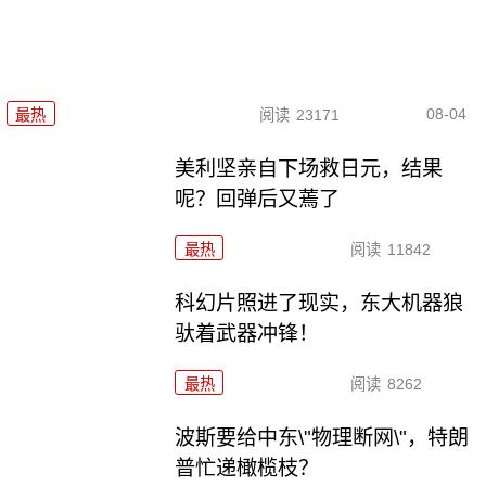
08-04
最热
阅读
23171
美利坚亲自下场救日元，结果
呢？回弹后又蔫了
最热
阅读
11842
科幻片照进了现实，东大机器狼
驮着武器冲锋！
最热
阅读
8262
波斯要给中东\"物理断网\"，特朗
普忙递橄榄枝？