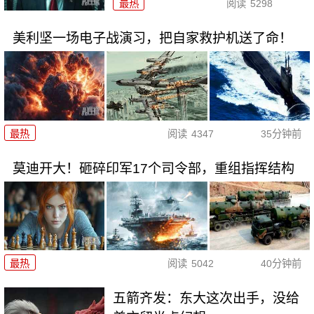
最热
阅读
5298
美利坚一场电子战演习，把自家救护机送了命！
最热
阅读
4347
35分钟前
莫迪开大！砸碎印军17个司令部，重组指挥结构
最热
阅读
5042
40分钟前
五箭齐发：东大这次出手，没给