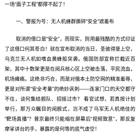
一场“面子工程”都撑不起了！
一、警报为号：无人机蜂群撕碎“安全”遮羞布
取消的借口是“安全”，而现实，则用最残酷的方式印证
了这借口何其苍白！就在宣布取消的当日，圣彼得堡上空，
乌克兰无人机如嗜血黄蜂般突袭。俄国防部宣称拦截近百
架，其中十数架更是在阅兵核心区上空被击落，平民流血，
机场瘫痪。这绝非巧合，而是对俄本土防空网的精准羞辱，
更是对所谓“安全考量”的绝妙讽刺——连家门口的天空都守
不住，谈何集结舰队、招摇过市？ 看官试想，若真按计划
举行，那万众瞩目的阅舰式，岂不成了乌军无人机绝佳的
“靶场直播”？普京最终只能缩在屏幕后“视频致意”，那反复
摩挲讲台的手，暴露的是何等的底气虚空！