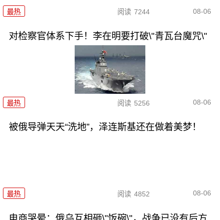
08-06
最热
阅读
7244
对检察官体系下手！李在明要打破\"青瓦台魔咒\"
08-06
最热
阅读
5256
被俄导弹天天“洗地”，泽连斯基还在做着美梦！
08-06
最热
阅读
4852
电商哭晕：俄乌互相砸\"饭碗\"，战争已没有后方