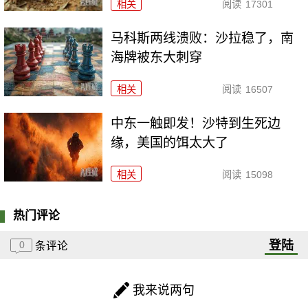
相关
阅读
17301
马科斯两线溃败：沙拉稳了，南
海牌被东大刺穿
相关
阅读
16507
中东一触即发！沙特到生死边
缘，美国的饵太大了
相关
阅读
15098
热门评论
登陆
0
条评论
我来说两句