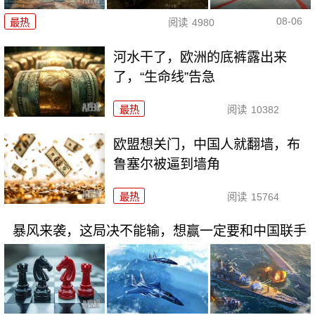
08-06
最热
阅读
4980
河水干了，欧洲的底裤露出来
了，“生命线”告急
最热
阅读
10382
欧盟想关门，中国人就翻墙，布
鲁塞尔被逼到墙角
最热
阅读
15764
暴风来袭，这局决不能输，想赢一定要和中国联手