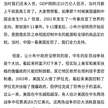
当时我们还未入世，GDP刚刚过10万亿人民币，当时月薪
上千就是高工资了。大家想想看，如果那个时候美国遏制中
国会发生什么？但是，2001年发生了一件事改变了世界的
走向，那就是9·11事件。9·11爆发后，小布什就转而开始反
恐，意图借反恐之命彻底控制中东的能源和全球的商品定价
权。当时，中国一看美国反恐了，我们全力支持。
但是，让小布什政府没想到的是，中东的反恐战争就
是个大坑，看起来阿富汗打下来了，但实际上美军和美军扶
植的傀儡政府只能控制首都，其它地区依然在塔利班手里控
制着。2003年，美国又入侵了伊拉克，看起来美国控制了
伊拉克并扶植了傀儡政府，但伊拉克成了恐怖分子的温床。
这么一来，美国在中东越陷越深，有人估计美国在中东两场
战争中花费高达6万亿美元。这两场战争的巨大消耗直接后