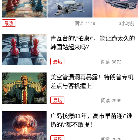
最热
阅读
4149
3小时前
青瓦台的\"拍桌\"，能让跪太久的
韩国站起来吗？
最热
阅读
3872
美空管漏洞再暴露！特朗普专机
差点与客机撞上
最热
阅读
2999
广岛核爆81年，高市早苗连\"谁
扔的\"都不敢提！
最热
阅读
2025