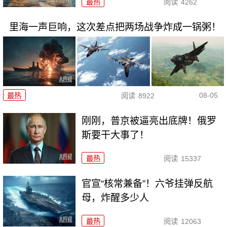
最热
阅读
4262
里海一声巨响，这次差点把两场战争炸成一锅粥！
08-05
最热
阅读
8922
刚刚，普京被逼亮出底牌！俄罗
斯要干大事了！
最热
阅读
15337
官宣“核常兼备”！六爷挂弹反航
母，炸醒多少人
最热
阅读
12063