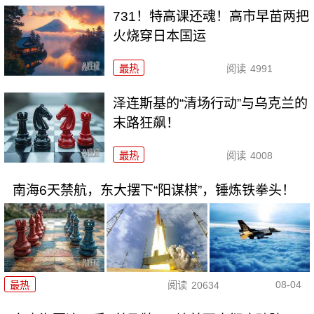
731！特高课还魂！高市早苗两把
火烧穿日本国运
最热
阅读
4991
泽连斯基的“清场行动”与乌克兰的
末路狂飙！
最热
阅读
4008
南海6天禁航，东大摆下“阳谋棋”，锤炼铁拳头！
08-04
最热
阅读
20634