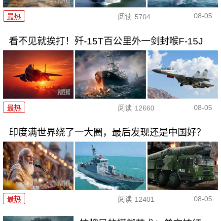
08-05
最热
阅读
5704
看不见就挨打！歼-15T百公里外一剑封喉F-15J
08-05
最热
阅读
12660
印度满世界绕了一大圈，最后发现还是中国好？
08-05
最热
阅读
12401