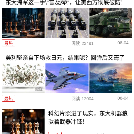
东大海军这一手\"普及牌\"，让美西方彻底破防！
08-04
最热
阅读
23491
美利坚亲自下场救日元，结果呢？回弹后又蔫了
08-04
最热
阅读
12004
科幻片照进了现实，东大机器狼
驮着武器冲锋！