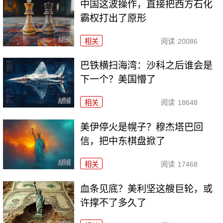
中国这波操作，直接把西方石化
霸权打出了原形
相关
阅读
20086
巴铁横扫海湾：沙科之后谁会是
下一个？美国懵了
相关
阅读
18648
美伊停火是幌子？穆杰塔巴回
信，把中东棋盘掀了
相关
阅读
17468
血条见底？美利坚这艘巨轮，或
许撑不了多久了