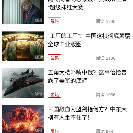
“超级抹红大赛”
最热
阅读
1248
“工厂的工厂”：中国这棋彻底颠覆
全球工业版图
最热
阅读
1186
五角大楼吓唬中俄？这事恰恰暴
露了美军的底裤
最热
阅读
1056
三国歃血为盟剑指何方？中东大
棋有人坐不住了！
最热
阅读
964