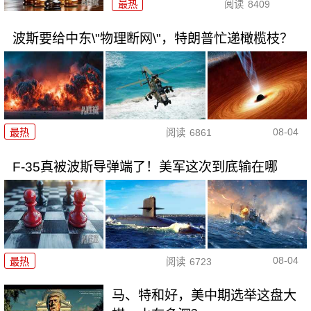
最热
阅读
8409
波斯要给中东\"物理断网\"，特朗普忙递橄榄枝？
08-04
最热
阅读
6861
F-35真被波斯导弹端了！美军这次到底输在哪
08-04
最热
阅读
6723
马、特和好，美中期选举这盘大