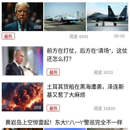
08-05
最热
阅读
6091
前方在打仗，后方在“清场”，这仗
还怎么打？
最热
阅读
5033
土耳其货船在黑海遭袭，泽连斯
基又惹了大麻烦
最热
阅读
15820
黄岩岛上空惊雷起！东大\"八一\"警巡完全不一样