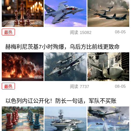
08-05
最热
阅读
15082
赫梅利尼茨基7小时殉爆，乌后方比前线更致命
08-05
最热
阅读
7737
以色列内讧公开化！防长一句话，军队不买账