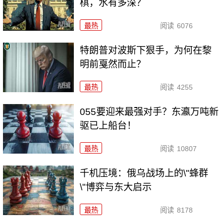
棋，水有多深？
最热
阅读
6076
特朗普对波斯下狠手，为何在黎
明前戛然而止？
最热
阅读
4255
055要迎来最强对手？东瀛万吨新
驱已上船台！
最热
阅读
10807
千机压境：俄乌战场上的\"蜂群
\"博弈与东大启示
最热
阅读
8178