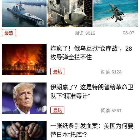
08-07
最热
阅读
9015
炸疯了！俄乌互掀“仓库战”，28
枚导弹全拦不住
最热
阅读
6124
伊朗赢了？这是特朗普给革命卫
队下“精准毒计”
最热
阅读
5261
一张纸条引发血案：美国为何要
替日本“托底”？