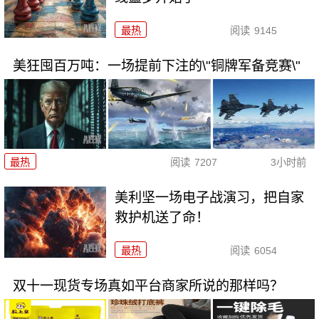
最热
阅读
9145
美狂囤百万吨：一场提前下注的\"铜牌军备竞赛\"
最热
阅读
7207
3小时前
美利坚一场电子战演习，把自家
救护机送了命！
最热
阅读
6054
双十一现货专场真如平台商家所说的那样吗？