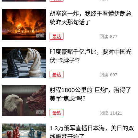
胡塞这一炸，我终于看懂伊朗总
统昨天那句话了
最热
阅读
877
印度豪赌千亿卢比，要对中国光
伏“卡脖子”？
最热
阅读
697
射程1800公里的“巨炮”，治得了
美军“焦虑”吗？
最热
阅读
11421
1.3万俄军直插日本海，美日的双
线噩梦开始了