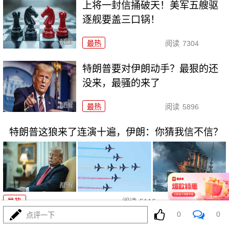
上将一封信捅破天！美军五艘驱
逐舰要盖三口锅！
最热
阅读
7304
特朗普要对伊朗动手？最狠的还
没来，最骚的来了
最热
阅读
5896
特朗普这狼来了连演十遍，伊朗：你猜我信不信？
08-03
最热
阅读
5116
0
0
点评一下
政治自杀！菲律宾防长，你这是在给菲律宾掘墓！