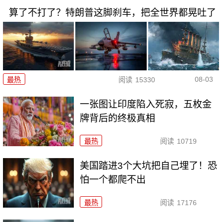
算了不打了？特朗普这脚刹车，把全世界都晃吐了
08-03
最热
阅读
15330
一张图让印度陷入死寂，五枚金
牌背后的终极真相
最热
阅读
10719
美国踏进3个大坑把自己埋了！恐
怕一个都爬不出
最热
阅读
17176