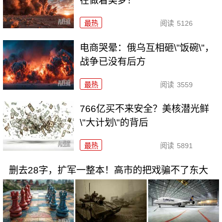
在做着美梦！
最热
阅读
5126
电商哭晕：俄乌互相砸\"饭碗\"，
战争已没有后方
最热
阅读
3559
766亿买不来安全？美核潜光鲜
\"大计划\"的背后
最热
阅读
5891
删去28字，扩军一整本！高市的把戏骗不了东大