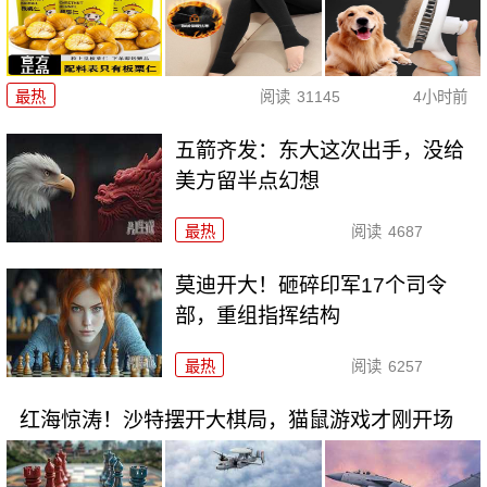
最热
阅读
31145
4小时前
五箭齐发：东大这次出手，没给
美方留半点幻想
最热
阅读
4687
莫迪开大！砸碎印军17个司令
部，重组指挥结构
最热
阅读
6257
红海惊涛！沙特摆开大棋局，猫鼠游戏才刚开场