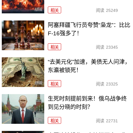
相关
阅读
25249
阿塞拜疆飞行员夸赞“枭龙”：比比
F-16强多了！
相关
阅读
23345
“去美元化”加速，美债无人问津，
东瀛被锁死！
相关
阅读
23325
生死时刻提前到来！俄乌战争终
到见分晓的时刻？
相关
阅读
22731