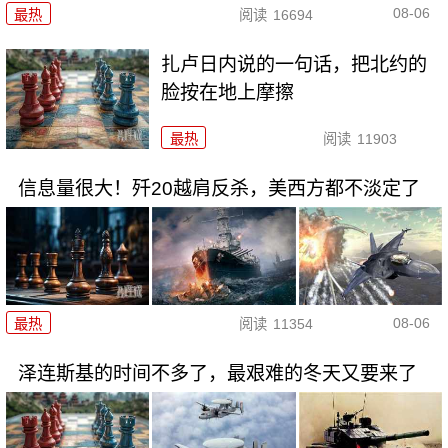
08-06
最热
阅读
16694
扎卢日内说的一句话，把北约的
脸按在地上摩擦
最热
阅读
11903
信息量很大！歼20越肩反杀，美西方都不淡定了
08-06
最热
阅读
11354
泽连斯基的时间不多了，最艰难的冬天又要来了