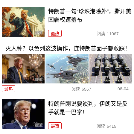
特朗普一句“珍珠港除外”，撕开美
国霸权遮羞布
最热
阅读
11067
灭人种？以色列这波操作，连特朗普面子都敢踩！
08-04
最热
阅读
6567
特朗普刚说要谈判，伊朗又是反
手就是一巴掌！
最热
阅读
5415