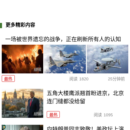
更多精彩内容
一场被世界遗忘的战争，正在刷新所有人的认知
最热
阅读
1820
25分钟前
五角大楼鹰派翘首盼进京，北京
连门缝都没给留
最热
阅读
1095
向特朗普同志致敬！美政坛上演