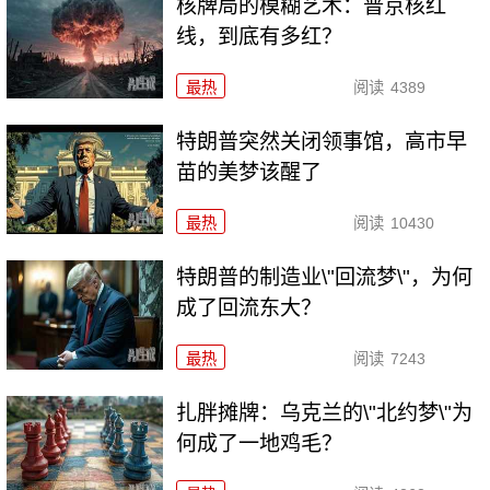
核牌局的模糊艺术：普京核红
线，到底有多红？
最热
阅读
4389
特朗普突然关闭领事馆，高市早
苗的美梦该醒了
最热
阅读
10430
特朗普的制造业\"回流梦\"，为何
成了回流东大？
最热
阅读
7243
扎胖摊牌：乌克兰的\"北约梦\"为
何成了一地鸡毛？