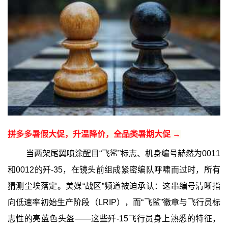
拼多多暑假大促，升温降价，全品类暑期大促 →
当两架尾翼喷涂醒目“飞鲨”标志、机身编号赫然为0011
和0012的歼-35，在镜头前组成紧密编队呼啸而过时，所有
猜测尘埃落定。美媒“战区”频道被迫承认：这串编号清晰指
向低速率初始生产阶段（LRIP），而“飞鲨”徽章与飞行员标
志性的亮蓝色头盔——这些歼-15飞行员身上熟悉的特征，