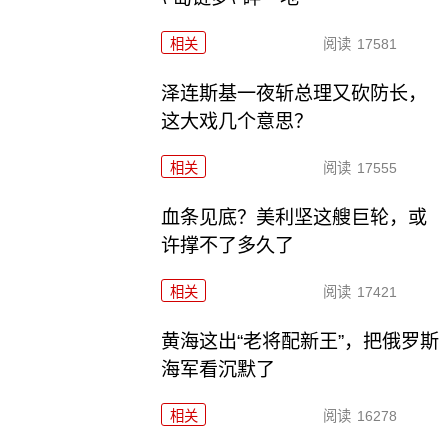
相关
阅读
17581
泽连斯基一夜斩总理又砍防长，
这大戏几个意思？
相关
阅读
17555
血条见底？美利坚这艘巨轮，或
许撑不了多久了
相关
阅读
17421
黄海这出“老将配新王”，把俄罗斯
海军看沉默了
相关
阅读
16278