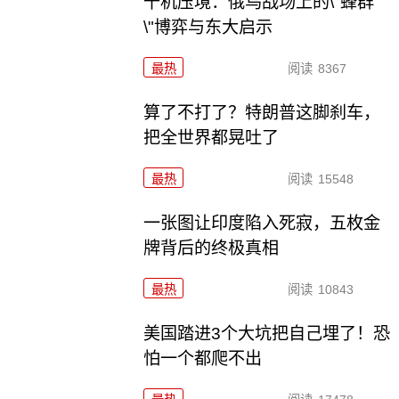
千机压境：俄乌战场上的\"蜂群
\"博弈与东大启示
最热
阅读
8367
算了不打了？特朗普这脚刹车，
把全世界都晃吐了
最热
阅读
15548
一张图让印度陷入死寂，五枚金
牌背后的终极真相
最热
阅读
10843
美国踏进3个大坑把自己埋了！恐
怕一个都爬不出