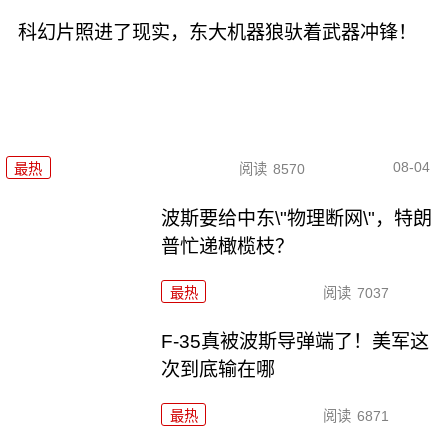
科幻片照进了现实，东大机器狼驮着武器冲锋！
08-04
最热
阅读
8570
波斯要给中东\"物理断网\"，特朗
普忙递橄榄枝？
最热
阅读
7037
F-35真被波斯导弹端了！美军这
次到底输在哪
最热
阅读
6871