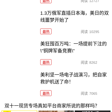
最热
阅读
12727
1.3万俄军直插日本海，美日的双
线噩梦开始了
最热
阅读
10295
美狂囤百万吨：一场提前下注的
\"铜牌军备竞赛\"
最热
阅读
8262
美利坚一场电子战演习，把自家
救护机送了命！
最热
阅读
7065
双十一现货专场真如平台商家所说的那样吗？