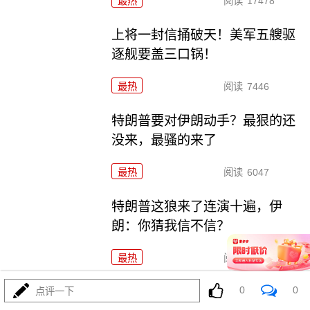
最热
阅读
17478
上将一封信捅破天！美军五艘驱
逐舰要盖三口锅！
最热
阅读
7446
特朗普要对伊朗动手？最狠的还
没来，最骚的来了
最热
阅读
6047
特朗普这狼来了连演十遍，伊
朗：你猜我信不信？
最热
阅读
5267
0
0
政治自杀！菲律宾防长，你这是
点评一下