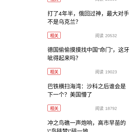
打了4年半，俄回过神，最大对手
不是乌克兰？
相关
阅读
20532
德国偷偷摸摸找中国“命门”，这牙
呲得起来吗？
相关
阅读
19023
巴铁横扫海湾：沙科之后谁会是
下一个？美国懵了
相关
阅读
18792
冲之鸟礁一声炮响，高市早苗的
\"岛链梦\"碎一地