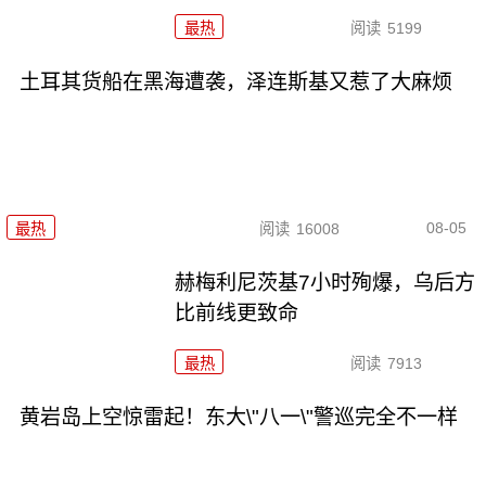
最热
阅读
5199
土耳其货船在黑海遭袭，泽连斯基又惹了大麻烦
08-05
最热
阅读
16008
赫梅利尼茨基7小时殉爆，乌后方
比前线更致命
最热
阅读
7913
黄岩岛上空惊雷起！东大\"八一\"警巡完全不一样