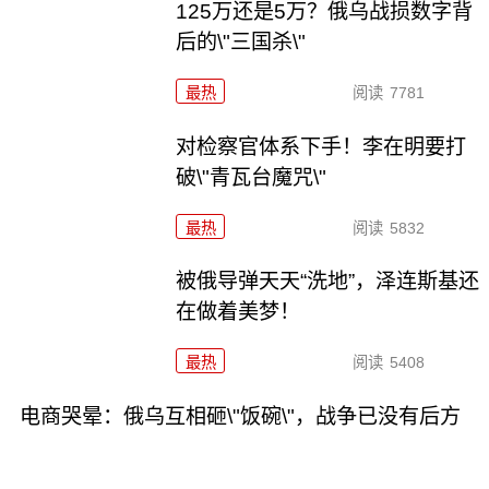
125万还是5万？俄乌战损数字背
后的\"三国杀\"
最热
阅读
7781
对检察官体系下手！李在明要打
破\"青瓦台魔咒\"
最热
阅读
5832
被俄导弹天天“洗地”，泽连斯基还
在做着美梦！
最热
阅读
5408
电商哭晕：俄乌互相砸\"饭碗\"，战争已没有后方