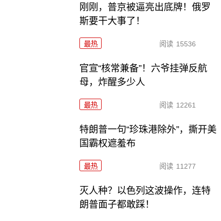
刚刚，普京被逼亮出底牌！俄罗
斯要干大事了！
最热
阅读
15536
官宣“核常兼备”！六爷挂弹反航
母，炸醒多少人
最热
阅读
12261
特朗普一句“珍珠港除外”，撕开美
国霸权遮羞布
最热
阅读
11277
灭人种？以色列这波操作，连特
朗普面子都敢踩！