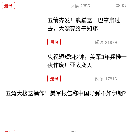
08-07
最热
阅读
2355
五箭齐发！熊猫这一巴掌扇过
去，大漂亮终于知疼
最热
阅读
21979
央视短短5秒钟，美军3年兵推一
夜作废！亚太变天
最热
阅读
17816
五角大楼这操作！美军报告称中国导弹不如伊朗？