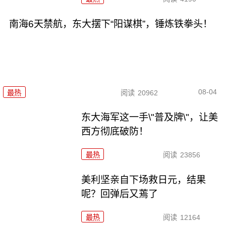
南海6天禁航，东大摆下“阳谋棋”，锤炼铁拳头！
08-04
最热
阅读
20962
东大海军这一手\"普及牌\"，让美
西方彻底破防！
最热
阅读
23856
美利坚亲自下场救日元，结果
呢？回弹后又蔫了
最热
阅读
12164