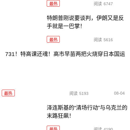
最热
阅读
6747
特朗普刚说要谈判，伊朗又是反
手就是一巴掌！
最热
阅读
5616
731！特高课还魂！高市早苗两把火烧穿日本国运
08-04
最热
阅读
5193
泽连斯基的“清场行动”与乌克兰的
末路狂飙！
最热
阅读
4190