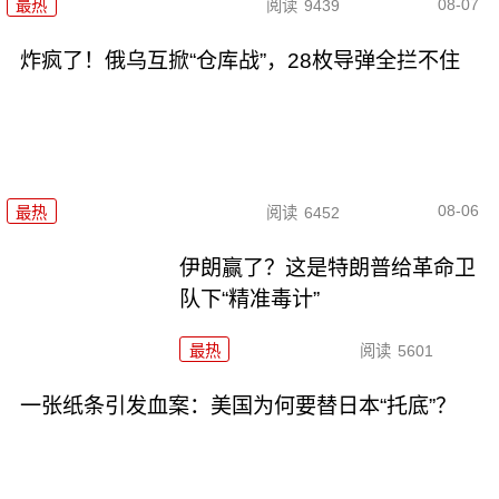
08-07
最热
阅读
9439
炸疯了！俄乌互掀“仓库战”，28枚导弹全拦不住
08-06
最热
阅读
6452
伊朗赢了？这是特朗普给革命卫
队下“精准毒计”
最热
阅读
5601
一张纸条引发血案：美国为何要替日本“托底”？