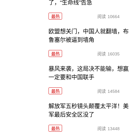
了，“生命线”告急
最热
阅读
10664
欧盟想关门，中国人就翻墙，布
鲁塞尔被逼到墙角
最热
阅读
16035
暴风来袭，这局决不能输，想赢
一定要和中国联手
最热
阅读
14584
解放军五秒镜头颠覆太平洋！美
军最后安全区没了
最热
阅读
13448