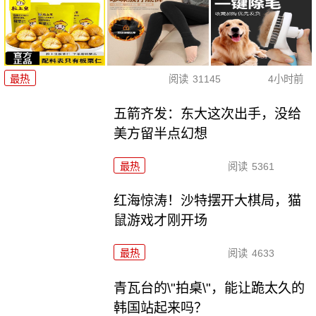
最热
阅读
31145
4小时前
五箭齐发：东大这次出手，没给
美方留半点幻想
最热
阅读
5361
红海惊涛！沙特摆开大棋局，猫
鼠游戏才刚开场
最热
阅读
4633
青瓦台的\"拍桌\"，能让跪太久的
韩国站起来吗？