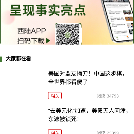
大家都在看
美国对盟友捅刀！中国这步棋，
全世界都看傻了
相关
阅读
34793
“去美元化”加速，美债无人问津，
东瀛被锁死！
相关
阅读
23399