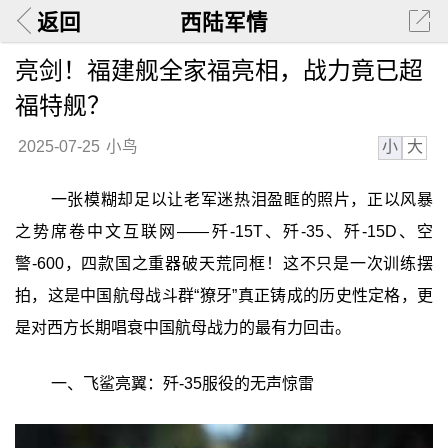
返回
西陆军情
亮剑！福建舰全家福亮相，战力竟已超
福特舰？
小
大
2025-07-25
小鸟
一张模糊却足以让老军迷热泪盈眶的照片，正以风暴
之势席卷中文互联网——歼-15T、歼-35、歼-15D、空
警-600，四款国之重器破天荒同框！这不只是一次训练摆
拍，这是中国航母战斗群“獠牙”真正铸成的历史性定格，更
是对西方长期唱衰中国航母战力的最有力回击。
一、飞鲨亮翼：歼-35服役的无声惊雷