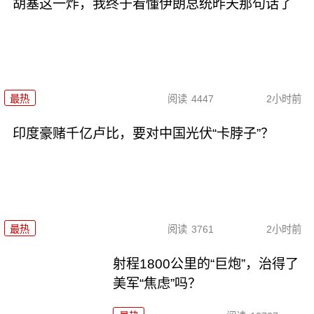
胡塞这一炸，我终于看懂伊朗总统昨天那句话了
最热
阅读
4447
2小时前
印度豪赌千亿卢比，要对中国光伏“卡脖子”？
最热
阅读
3761
2小时前
射程1800公里的“巨炮”，治得了
美军“焦虑”吗？