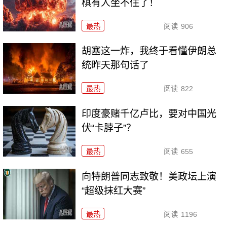
棋有人坐不住了！
最热
阅读
906
胡塞这一炸，我终于看懂伊朗总
统昨天那句话了
最热
阅读
822
印度豪赌千亿卢比，要对中国光
伏“卡脖子”？
最热
阅读
655
向特朗普同志致敬！美政坛上演
“超级抹红大赛”
最热
阅读
1196