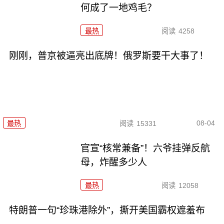
何成了一地鸡毛？
最热
阅读
4258
刚刚，普京被逼亮出底牌！俄罗斯要干大事了！
08-04
最热
阅读
15331
官宣“核常兼备”！六爷挂弹反航
母，炸醒多少人
最热
阅读
12058
特朗普一句“珍珠港除外”，撕开美国霸权遮羞布