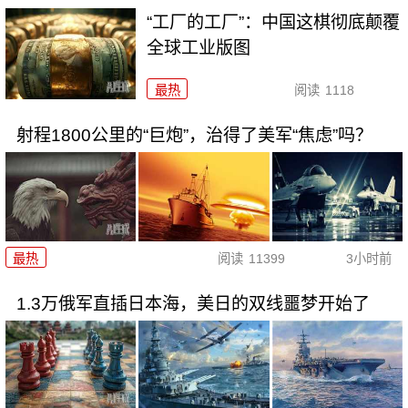
“工厂的工厂”：中国这棋彻底颠覆
全球工业版图
最热
阅读
1118
射程1800公里的“巨炮”，治得了美军“焦虑”吗？
最热
阅读
11399
3小时前
1.3万俄军直插日本海，美日的双线噩梦开始了