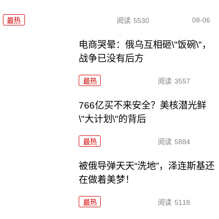
08-06
最热
阅读
5530
电商哭晕：俄乌互相砸\"饭碗\"，
战争已没有后方
最热
阅读
3557
766亿买不来安全？美核潜光鲜
\"大计划\"的背后
最热
阅读
5884
被俄导弹天天“洗地”，泽连斯基还
在做着美梦！
最热
阅读
5118