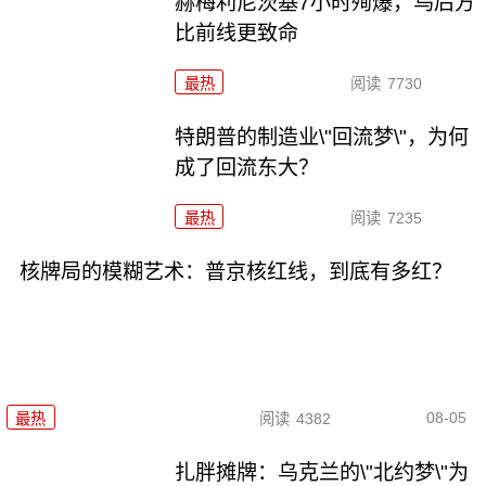
赫梅利尼茨基7小时殉爆，乌后方
比前线更致命
最热
阅读
7730
特朗普的制造业\"回流梦\"，为何
成了回流东大？
最热
阅读
7235
核牌局的模糊艺术：普京核红线，到底有多红？
08-05
最热
阅读
4382
扎胖摊牌：乌克兰的\"北约梦\"为