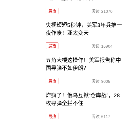
最热
阅读
21070
央视短短5秒钟，美军3年兵推一
夜作废！亚太变天
最热
阅读
16904
五角大楼这操作！美军报告称中
国导弹不如伊朗？
最热
阅读
9005
炸疯了！俄乌互掀“仓库战”，28
枚导弹全拦不住
最热
阅读
6117