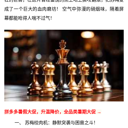
成了一个巨大的血肉磨坊！ 空气中弥漫的硝烟味，隔着屏
幕都能呛得人喘不过气！
拼多多暑假大促，升温降价，全品类暑期大促 →
一、 苏梅绞肉机：静默突袭与困兽之斗！