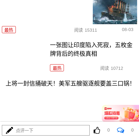
08-03
最热
阅读
15311
一张图让印度陷入死寂，五枚金
牌背后的终极真相
最热
阅读
10712
上将一封信捅破天！美军五艘驱逐舰要盖三口锅！
08-03
最热
阅读
7298
0
0
点评一下