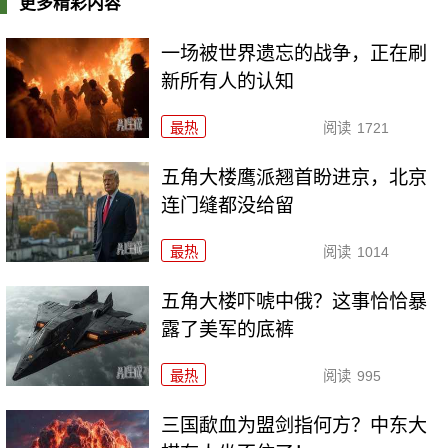
更多精彩内容
一场被世界遗忘的战争，正在刷
新所有人的认知
最热
阅读
1721
五角大楼鹰派翘首盼进京，北京
连门缝都没给留
最热
阅读
1014
五角大楼吓唬中俄？这事恰恰暴
露了美军的底裤
最热
阅读
995
三国歃血为盟剑指何方？中东大