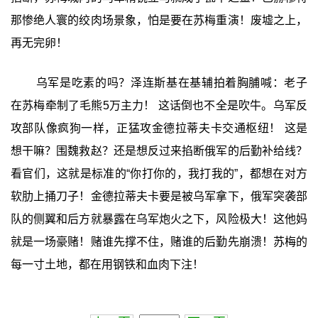
那惨绝人寰的绞肉场景象，怕是要在苏梅重演！废墟之上，
再无完卵！
乌军是吃素的吗？泽连斯基在基辅拍着胸脯喊：老子
在苏梅牵制了毛熊5万主力！ 这话倒也不全是吹牛。乌军反
攻部队像疯狗一样，正猛攻金德拉蒂夫卡交通枢纽！ 这是
想干嘛？围魏救赵？还是想反过来掐断俄军的后勤补给线？
看官们，这就是标准的“你打你的，我打我的”，都想在对方
软肋上捅刀子！金德拉蒂夫卡要是被乌军拿下，俄军突袭部
队的侧翼和后方就暴露在乌军炮火之下，风险极大！这他妈
就是一场豪赌！赌谁先撑不住，赌谁的后勤先崩溃！苏梅的
每一寸土地，都在用钢铁和血肉下注！