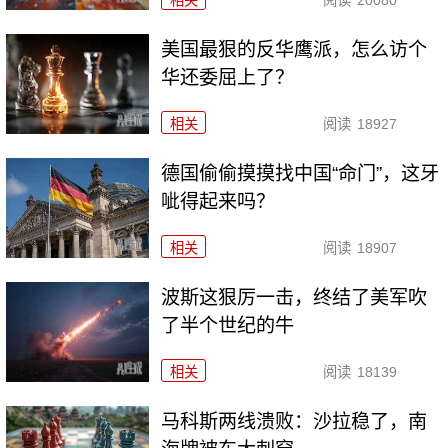
相关
阅读
20080
美国最狠的反华鹰派，怎么访个
华还委屈上了？
相关
阅读
18927
德国偷偷摸摸找中国“命门”，这牙
呲得起来吗？
相关
阅读
18907
波斯这狠厉一击，终结了美军吹
了半个世纪的牛
相关
阅读
18139
马科斯两线溃败：沙拉稳了，南