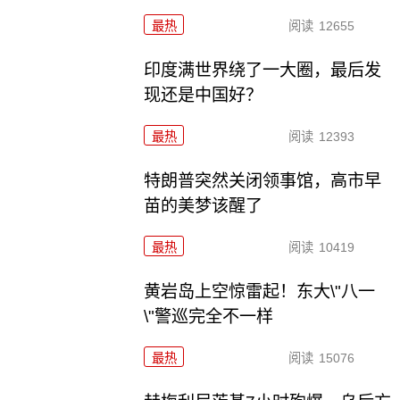
最热
阅读
12655
印度满世界绕了一大圈，最后发
现还是中国好？
最热
阅读
12393
特朗普突然关闭领事馆，高市早
苗的美梦该醒了
最热
阅读
10419
黄岩岛上空惊雷起！东大\"八一
\"警巡完全不一样
最热
阅读
15076