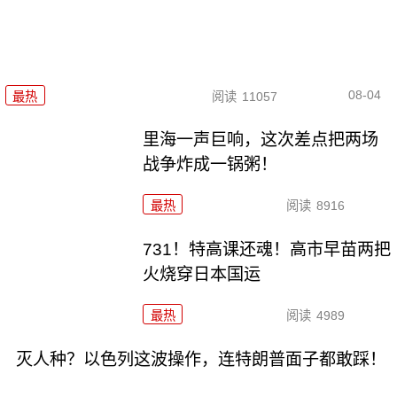
08-04
最热
阅读
11057
里海一声巨响，这次差点把两场
战争炸成一锅粥！
最热
阅读
8916
731！特高课还魂！高市早苗两把
火烧穿日本国运
最热
阅读
4989
灭人种？以色列这波操作，连特朗普面子都敢踩！