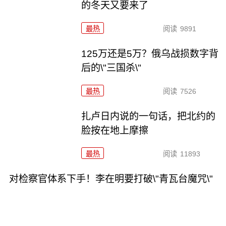
的冬天又要来了
最热
阅读
9891
125万还是5万？俄乌战损数字背
后的\"三国杀\"
最热
阅读
7526
扎卢日内说的一句话，把北约的
脸按在地上摩擦
最热
阅读
11893
对检察官体系下手！李在明要打破\"青瓦台魔咒\"