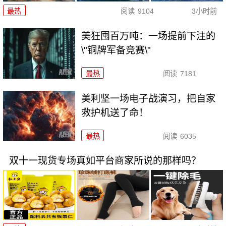
最热
阅读
9104
3小时前
美狂囤百万吨：一场提前下注的
\"铜牌军备竞赛\"
最热
阅读
7181
美利坚一场电子战演习，把自家
救护机送了命！
最热
阅读
6035
双十一现货专场真如平台商家所说的那样吗？