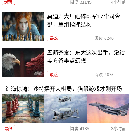
最热
阅读
31145
4小时前
莫迪开大！砸碎印军17个司令
部，重组指挥结构
最热
阅读
6240
五箭齐发：东大这次出手，没给
美方留半点幻想
最热
阅读
4675
红海惊涛！沙特摆开大棋局，猫鼠游戏才刚开场
最热
阅读
4135
3小时前