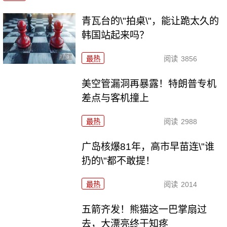
青瓦台的\"拍桌\"，能让跪太久的
韩国站起来吗？
最热
阅读
3856
美空管漏洞再暴露！特朗普专机
差点与客机撞上
最热
阅读
2988
广岛核爆81年，高市早苗连\"谁
扔的\"都不敢提！
最热
阅读
2014
五箭齐发！熊猫这一巴掌扇过
去，大漂亮终于知疼