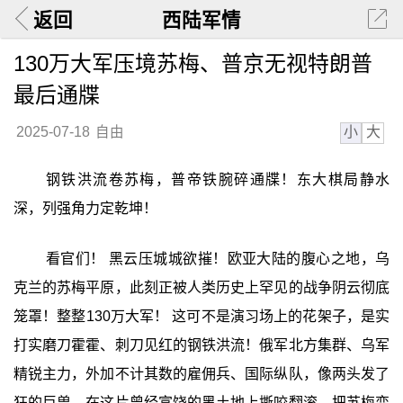
返回
西陆军情
130万大军压境苏梅、普京无视特朗普
最后通牒
小
大
2025-07-18
自由
钢铁洪流卷苏梅，普帝铁腕碎通牒！东大棋局静水
深，列强角力定乾坤！
看官们！ 黑云压城城欲摧！欧亚大陆的腹心之地，乌
克兰的苏梅平原，此刻正被人类历史上罕见的战争阴云彻底
笼罩！整整130万大军！ 这可不是演习场上的花架子，是实
打实磨刀霍霍、刺刀见红的钢铁洪流！俄军北方集群、乌军
精锐主力，外加不计其数的雇佣兵、国际纵队，像两头发了
狂的巨兽，在这片曾经富饶的黑土地上撕咬翻滚，把苏梅变