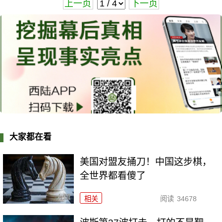
上一页
下一页
大家都在看
美国对盟友捅刀！中国这步棋，
全世界都看傻了
相关
阅读
34678