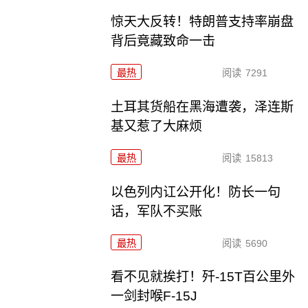
惊天大反转！特朗普支持率崩盘
背后竟藏致命一击
最热
阅读
7291
土耳其货船在黑海遭袭，泽连斯
基又惹了大麻烦
最热
阅读
15813
以色列内讧公开化！防长一句
话，军队不买账
最热
阅读
5690
看不见就挨打！歼-15T百公里外
一剑封喉F-15J