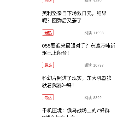
最热
阅读
4250
美利坚亲自下场救日元，结果
呢？回弹后又蔫了
最热
阅读
11998
055要迎来最强对手？东瀛万吨新
驱已上船台！
最热
阅读
10797
科幻片照进了现实，东大机器狼
驮着武器冲锋！
最热
阅读
8399
千机压境：俄乌战场上的\"蜂群