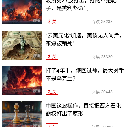
波斯第27波打击，打的不是靶
子，是美利坚命门
相关
阅读
25238
“去美元化”加速，美债无人问津，
东瀛被锁死！
相关
阅读
23320
打了4年半，俄回过神，最大对手
不是乌克兰？
相关
阅读
20443
中国这波操作，直接把西方石化
霸权打出了原形