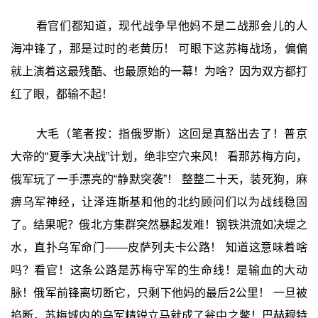
看官们都知道，现代战争早他妈不是二战那会儿的人
海冲锋了，那是过时的老黄历！ 可眼下这苏梅战场，偏偏
就上演着这最残酷、也最原始的一幕！为啥？因为双方都打
红了眼，都输不起！
大毛（笔者按：指俄罗斯）这回是真豁出去了！普京
大帝的“夏季大决战”计划，绝非空穴来风！ 看那苏梅方向，
俄军玩了一手漂亮的“静默突袭”！ 整整二十天，装死狗，麻
痹乌军神经，让泽连斯基和他的北约顾问们以为战线稳固
了。结果呢？俄北方集群突然暴起发难！钢铁洪流如决堤之
水，直扑乌军命门——皮萨列夫卡公路！ 知道这意味着啥
吗？看官！这条公路是苏梅守军的生命线！是输血的大动
脉！俄军前锋离切断它，只剩下他妈的最后2公里！ 一旦被
掐断，苏梅城内的乌军精锐立马就成了瓮中之鳖！巴赫穆特