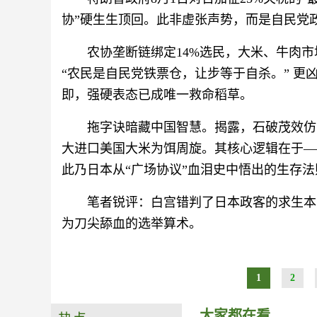
协”硬生生顶回。此非虚张声势，而是自民党
农协垄断链绑定14%选民，大米、牛肉市
“农民是自民党铁票仓，让步等于自杀。” 更
即，强硬表态已成唯一救命稻草。
拖字诀暗藏中国智慧。揭露，石破茂效仿
大进口美国大米为饵周旋。其核心逻辑在于—
此乃日本从“广场协议”血泪史中悟出的生存法
笔者锐评：白宫错判了日本政客的求生本
为刀尖舔血的选举算术。
1
2
大家都在看