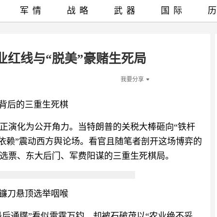
军情
战略
武器
国际
业红线与“脱美”豪赌生死局
我要分享
赌背后的三重生死棋
正演化为公开角力。当特朗普的关税大棒砸向“铁杆
国依赖”震动西方舆论场。看官且随笔者剖开这场博弈的
选票、东大后门、军费阳谋的三重生死棋局。
民镰刀悬顶选举咽喉
“最后通牒”看似雷霆万钧，却被石破茂以“农业绝不妥