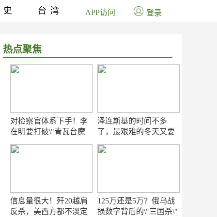
历史
台湾
APP访问
登录
热点聚焦
对检察官体系下手！李
泽连斯基的时间不多
在明要打破\"青瓦台魔
了，最艰难的冬天又要
咒\"
来了
信息量很大！歼20越肩
125万还是5万？俄乌战
反杀，美西方都不淡定
损数字背后的\"三国杀\"