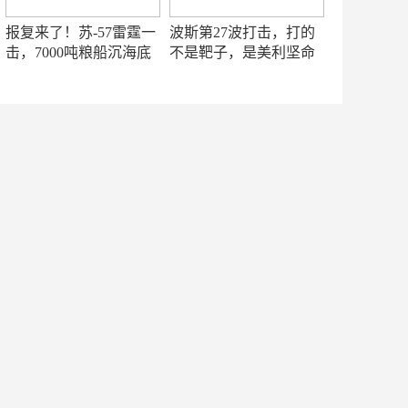
报复来了！苏-57雷霆一
波斯第27波打击，打的
击，7000吨粮船沉海底
不是靶子，是美利坚命
门