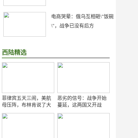
电商哭晕：俄乌互相砸\"饭碗
\"，战争已没有后方
西陆精选
菲律宾五天三闹，美航
恶劣的信号：战争开始
母压阵，布林肯说了大
蔓延，这两国又开战
实话
了！