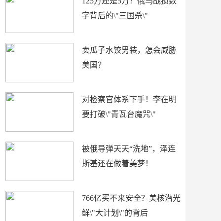
125万还是5万？俄乌战损数
字背后的\"三国杀\"
卖瓜子水饺男装，怎会威胁
美国？
对检察官体系下手！李在明
要打破\"青瓦台魔咒\"
被俄导弹天天“洗地”，泽连
斯基还在做着美梦！
766亿买不来安全？美核潜光
鲜\"大计划\"的背后