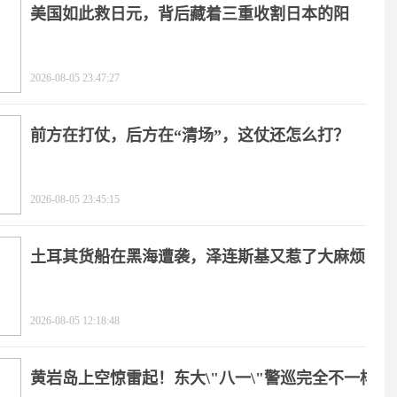
美国如此救日元，背后藏着三重收割日本的阳
谋！
2026-08-05 23:47:27
前方在打仗，后方在“清场”，这仗还怎么打？
2026-08-05 23:45:15
土耳其货船在黑海遭袭，泽连斯基又惹了大麻烦
2026-08-05 12:18:48
黄岩岛上空惊雷起！东大\"八一\"警巡完全不一样