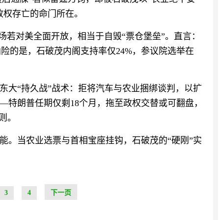
政权存亡的命门所在。
场若对美全面开放，相当于自毁“票仓堡垒”。直言：
凶险的是，石破茂内阁支持率仅24%，参议院选举在
东大“持久战”战术：拒将汽车与农业捆绑谈判，以扩
—特朗普任期仅剩18个月，拖至政权交替或可翻盘，
则。
能。当农业选票与首相宝座挂钩，石破茂的“硬刚”实
3
4
下一页