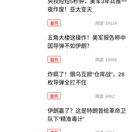
央视短短5秒钟，美军3年兵推一
夜作废！亚太变天
最热
阅读
19124
五角大楼这操作！美军报告称中
国导弹不如伊朗？
最热
阅读
10058
炸疯了！俄乌互掀“仓库战”，28
枚导弹全拦不住
最热
阅读
6862
伊朗赢了？这是特朗普给革命卫
队下“精准毒计”