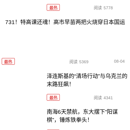
最热
阅读
5778
731！特高课还魂！高市早苗两把火烧穿日本国运
08-04
最热
阅读
5369
泽连斯基的“清场行动”与乌克兰的
末路狂飙！
最热
阅读
4341
南海6天禁航，东大摆下“阳谋
棋”，锤炼铁拳头！