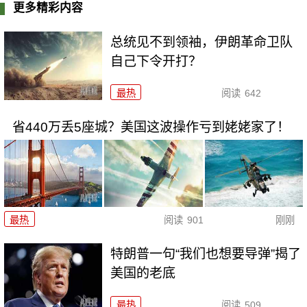
更多精彩内容
总统见不到领袖，伊朗革命卫队
自己下令开打？
最热
阅读
642
省440万丢5座城？美国这波操作亏到姥姥家了！
最热
阅读
901
刚刚
特朗普一句“我们也想要导弹”揭了
美国的老底
最热
阅读
509