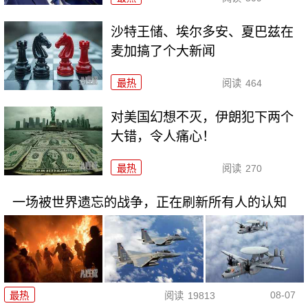
沙特王储、埃尔多安、夏巴兹在
麦加搞了个大新闻
最热
阅读
464
对美国幻想不灭，伊朗犯下两个
大错，令人痛心！
最热
阅读
270
一场被世界遗忘的战争，正在刷新所有人的认知
08-07
最热
阅读
19813