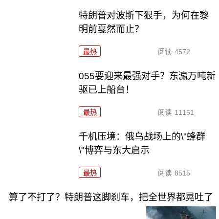
特朗普对波斯下狠手，为何在黎
明前戛然而止？
最热
阅读
4572
055要迎来最强对手？东瀛万吨新
驱已上船台！
最热
阅读
11151
千机压境：俄乌战场上的\"蜂群
\"博弈与东大启示
最热
阅读
8515
算了不打了？特朗普这脚刹车，把全世界都晃吐了