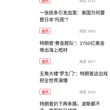
最热
阅读
6132
一张纸条引发血案：美国为何要
替日本“托底”？
最热
阅读
5953
特朗普“黄金舰队”：2750亿美金
堆出海上棺材
最热
阅读
4677
五角大楼“罗生门”：特朗普这出戏
把全世界演懵
最热
阅读
4528
特朗普扔下两条路，波斯都不