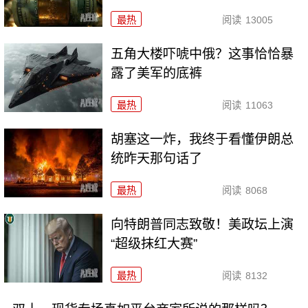
最热
阅读
13005
五角大楼吓唬中俄？这事恰恰暴
露了美军的底裤
最热
阅读
11063
胡塞这一炸，我终于看懂伊朗总
统昨天那句话了
最热
阅读
8068
向特朗普同志致敬！美政坛上演
“超级抹红大赛”
最热
阅读
8132