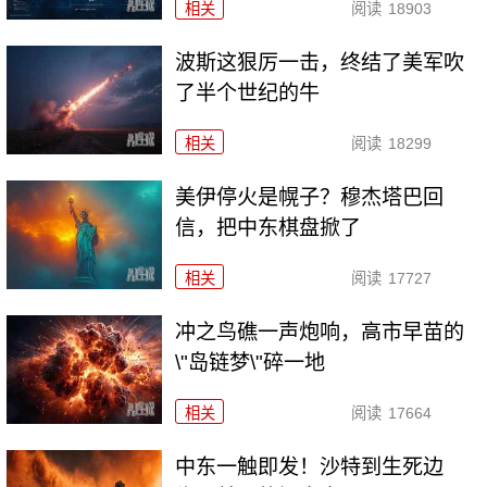
相关
阅读
18903
波斯这狠厉一击，终结了美军吹
了半个世纪的牛
相关
阅读
18299
美伊停火是幌子？穆杰塔巴回
信，把中东棋盘掀了
相关
阅读
17727
冲之鸟礁一声炮响，高市早苗的
\"岛链梦\"碎一地
相关
阅读
17664
中东一触即发！沙特到生死边