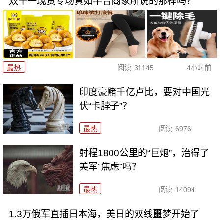
双十一现货专场真如平台商家所说的那样吗？
最热
阅读
31145
4小时前
印度豪赌千亿卢比，要对中国光
伏“卡脖子”？
最热
阅读
6976
射程1800公里的“巨炮”，治得了
美军“焦虑”吗？
最热
阅读
14094
1.3万俄军直插日本海，美日的双线噩梦开始了