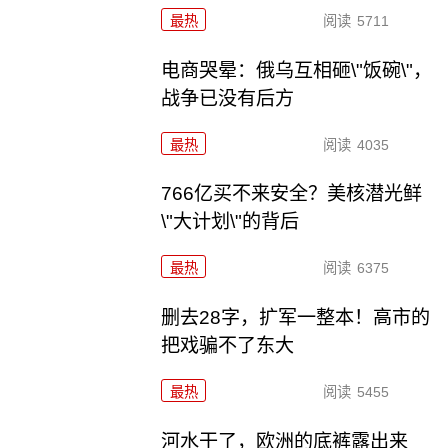
最热
阅读
5711
电商哭晕：俄乌互相砸\"饭碗\"，
战争已没有后方
最热
阅读
4035
766亿买不来安全？美核潜光鲜
\"大计划\"的背后
最热
阅读
6375
删去28字，扩军一整本！高市的
把戏骗不了东大
最热
阅读
5455
河水干了，欧洲的底裤露出来