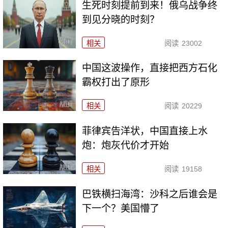
生死时刻提前到来！俄乌战争终
到见分晓的时刻？
相关
阅读
23002
中国这波操作，直接把西方石化
霸权打出了原形
相关
阅读
20229
菲律宾告洋状，中国直接上水
炮：炮灰代价才开始
相关
阅读
19158
巴铁横扫海湾：沙科之后谁会是
下一个？美国懵了