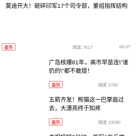
莫迪开大！砸碎印军17个司令部，重组指挥结构
08-07
最热
阅读
7617
广岛核爆81年，高市早苗连\"谁
扔的\"都不敢提！
最热
阅读
2780
五箭齐发！熊猫这一巴掌扇过
去，大漂亮终于知疼
最热
阅读
23280