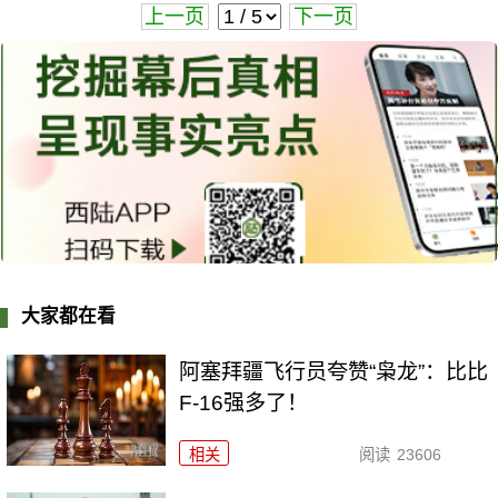
上一页
下一页
大家都在看
阿塞拜疆飞行员夸赞“枭龙”：比比
F-16强多了！
相关
阅读
23606