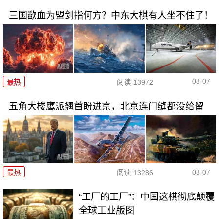
三国歃血为盟剑指何方？中东大棋有人坐不住了！
08-07
最热
阅读
13972
五角大楼鹰派翘首盼进京，北京连门缝都没给留
08-07
最热
阅读
13286
“工厂的工厂”：中国这棋彻底颠覆
全球工业版图