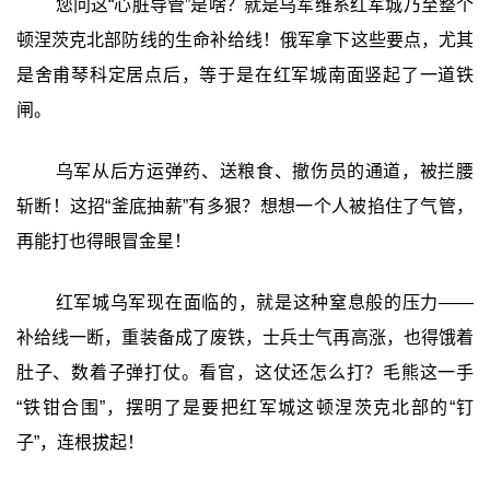
您问这“心脏导管”是啥？就是乌军维系红军城乃至整个
顿涅茨克北部防线的生命补给线！俄军拿下这些要点，尤其
是舍甫琴科定居点后，等于是在红军城南面竖起了一道铁
闸。
乌军从后方运弹药、送粮食、撤伤员的通道，被拦腰
斩断！这招“釜底抽薪”有多狠？想想一个人被掐住了气管，
再能打也得眼冒金星！
红军城乌军现在面临的，就是这种窒息般的压力——
补给线一断，重装备成了废铁，士兵士气再高涨，也得饿着
肚子、数着子弹打仗。看官，这仗还怎么打？毛熊这一手
“铁钳合围”，摆明了是要把红军城这顿涅茨克北部的“钉
子”，连根拔起！