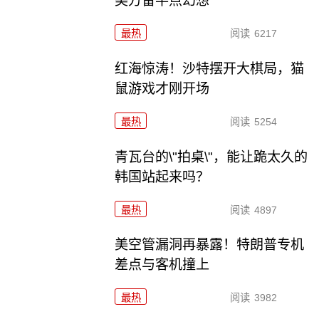
美方留半点幻想
最热
阅读
6217
红海惊涛！沙特摆开大棋局，猫
鼠游戏才刚开场
最热
阅读
5254
青瓦台的\"拍桌\"，能让跪太久的
韩国站起来吗？
最热
阅读
4897
美空管漏洞再暴露！特朗普专机
差点与客机撞上
最热
阅读
3982