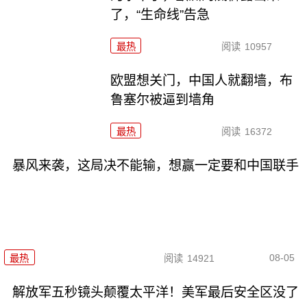
了，“生命线”告急
最热
阅读
10957
欧盟想关门，中国人就翻墙，布
鲁塞尔被逼到墙角
最热
阅读
16372
暴风来袭，这局决不能输，想赢一定要和中国联手
08-05
最热
阅读
14921
解放军五秒镜头颠覆太平洋！美军最后安全区没了