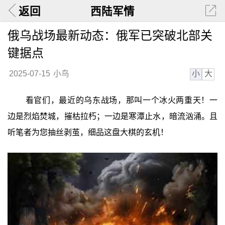
返回
西陆军情
俄乌战场最新动态：俄军已突破北部关
键据点
小
大
2025-07-15
小鸟
看官们，最近的乌东战场，那叫一个冰火两重天！一
边是烈焰焚城，摧枯拉朽；一边是寒潭止水，暗流汹涌。且
听笔者为您抽丝剥茧，细品这盘大棋的玄机！