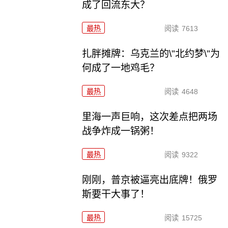
成了回流东大？
最热
阅读
7613
扎胖摊牌：乌克兰的\"北约梦\"为
何成了一地鸡毛？
最热
阅读
4648
里海一声巨响，这次差点把两场
战争炸成一锅粥！
最热
阅读
9322
刚刚，普京被逼亮出底牌！俄罗
斯要干大事了！
最热
阅读
15725