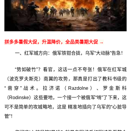
拼多多暑假大促，升温降价，全品类暑期大促 →
一、红军城方向：俄军铁钳合拢，乌军“大动脉”告急！
“势如破竹”？看官，这话一点不夸张！俄军在红军城
（波克罗夫斯克）南翼的攻势，那真是打出了教科书级的
“凿穿”战术。拉济诺（Razdolne）、罗金斯科
（Rodinske）这些要地，一个接一个被俄军“啃”了下来，这
可不是简单的攻城略地，这是 精准地插向了乌军的“心脏导
管”！