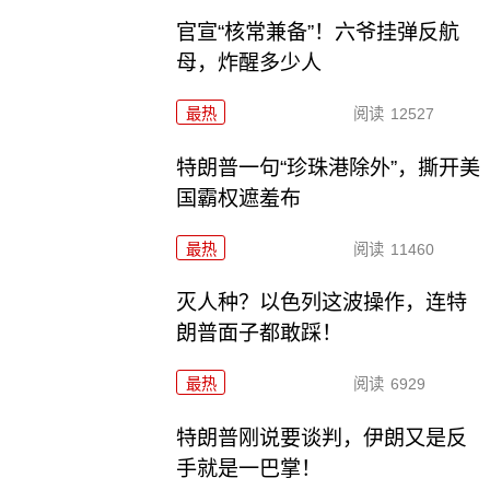
官宣“核常兼备”！六爷挂弹反航
母，炸醒多少人
最热
阅读
12527
特朗普一句“珍珠港除外”，撕开美
国霸权遮羞布
最热
阅读
11460
灭人种？以色列这波操作，连特
朗普面子都敢踩！
最热
阅读
6929
特朗普刚说要谈判，伊朗又是反
手就是一巴掌！