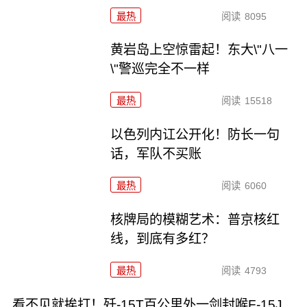
最热
阅读
8095
黄岩岛上空惊雷起！东大\"八一
\"警巡完全不一样
最热
阅读
15518
以色列内讧公开化！防长一句
话，军队不买账
最热
阅读
6060
核牌局的模糊艺术：普京核红
线，到底有多红？
最热
阅读
4793
看不见就挨打！歼-15T百公里外一剑封喉F-15J