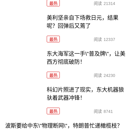
最热
阅读
21314
美利坚亲自下场救日元，结果
呢？回弹后又蔫了
最热
阅读
12337
东大海军这一手\"普及牌\"，让美
西方彻底破防！
最热
阅读
24230
科幻片照进了现实，东大机器狼
驮着武器冲锋！
最热
阅读
8741
波斯要给中东\"物理断网\"，特朗普忙递橄榄枝？