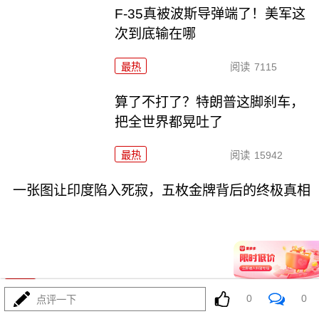
F-35真被波斯导弹端了！美军这
次到底输在哪
最热
阅读
7115
算了不打了？特朗普这脚刹车，
把全世界都晃吐了
最热
阅读
15942
一张图让印度陷入死寂，五枚金牌背后的终极真相
08-03
最热
阅读
11060
0
0
点评一下