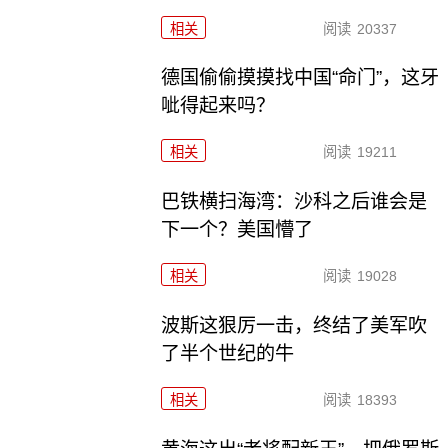
相关
阅读
20337
德国偷偷摸摸找中国“命门”，这牙
呲得起来吗？
相关
阅读
19211
巴铁横扫海湾：沙科之后谁会是
下一个？美国懵了
相关
阅读
19028
波斯这狠厉一击，终结了美军吹
了半个世纪的牛
相关
阅读
18393