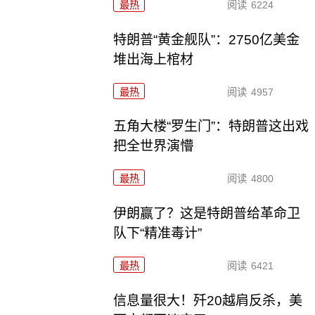
最热
阅读
6224
特朗普“黄金舰队”：2750亿美金
堆出海上棺材
最热
阅读
4957
五角大楼“罗生门”：特朗普这出戏
把全世界演懵
最热
阅读
4800
伊朗赢了？这是特朗普给革命卫
队下“精准毒计”
最热
阅读
6421
信息量很大！歼20越肩反杀，美