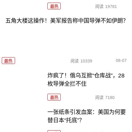
最热
阅读
19781
五角大楼这操作！美军报告称中国导弹不如伊朗？
08-07
最热
阅读
10339
炸疯了！俄乌互掀“仓库战”，28
枚导弹全拦不住
最热
阅读
7180
一张纸条引发血案：美国为何要
替日本“托底”？