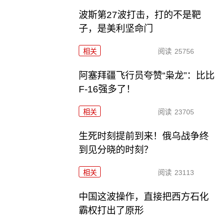
波斯第27波打击，打的不是靶
子，是美利坚命门
相关
阅读
25756
阿塞拜疆飞行员夸赞“枭龙”：比比
F-16强多了！
相关
阅读
23705
生死时刻提前到来！俄乌战争终
到见分晓的时刻？
相关
阅读
23113
中国这波操作，直接把西方石化
霸权打出了原形