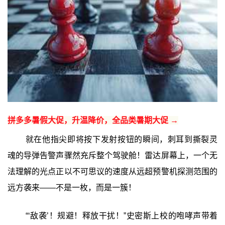
拼多多暑假大促，升温降价，全品类暑期大促 →
就在他指尖即将按下发射按钮的瞬间，刺耳到撕裂灵
魂的导弹告警声骤然充斥整个驾驶舱！雷达屏幕上，一个无
法理解的光点正以不可思议的速度从远超预警机探测范围的
远方袭来——不是一枚，而是一簇！
“‘敌袭’！规避！释放干扰！”史密斯上校的咆哮声带着