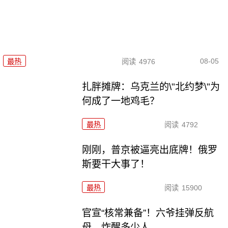
08-05
最热
阅读
4976
扎胖摊牌：乌克兰的\"北约梦\"为
何成了一地鸡毛？
最热
阅读
4792
刚刚，普京被逼亮出底牌！俄罗
斯要干大事了！
最热
阅读
15900
官宣“核常兼备”！六爷挂弹反航
母，炸醒多少人