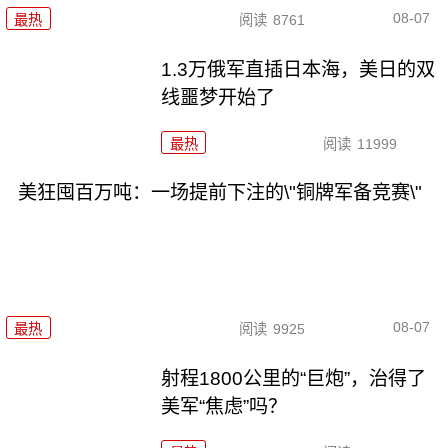
08-07
最热
阅读
8761
1.3万俄军直插日本海，美日的双
线噩梦开始了
最热
阅读
11999
美狂囤百万吨：一场提前下注的\"铜牌军备竞赛\"
08-07
最热
阅读
9925
射程1800公里的“巨炮”，治得了
美军“焦虑”吗？