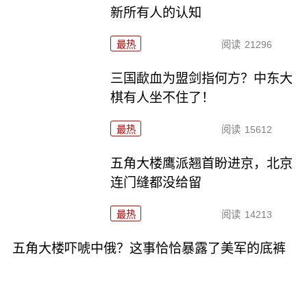
新所有人的认知
最热
阅读
21296
三国歃血为盟剑指何方？中东大
棋有人坐不住了！
最热
阅读
15612
五角大楼鹰派翘首盼进京，北京
连门缝都没给留
最热
阅读
14213
五角大楼吓唬中俄？这事恰恰暴露了美军的底裤