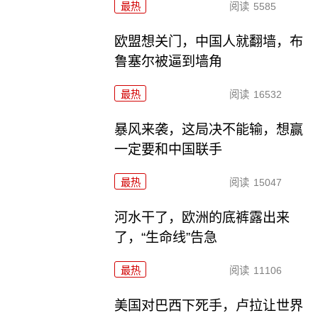
最热
阅读
5585
欧盟想关门，中国人就翻墙，布
鲁塞尔被逼到墙角
最热
阅读
16532
暴风来袭，这局决不能输，想赢
一定要和中国联手
最热
阅读
15047
河水干了，欧洲的底裤露出来
了，“生命线”告急
最热
阅读
11106
美国对巴西下死手，卢拉让世界