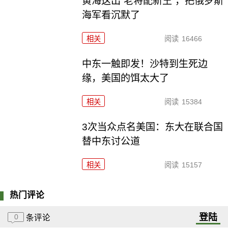
黄海这出“老将配新王”，把俄罗斯
海军看沉默了
相关
阅读
16466
中东一触即发！沙特到生死边
缘，美国的饵太大了
相关
阅读
15384
3次当众点名美国：东大在联合国
替中东讨公道
相关
阅读
15157
热门评论
登陆
0
条评论