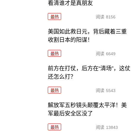
看清谁才是真朋友
最热
阅读
8156
美国如此救日元，背后藏着三重
收割日本的阳谋！
最热
阅读
6649
前方在打仗，后方在“清场”，这仗
还怎么打？
最热
阅读
5543
解放军五秒镜头颠覆太平洋！美
军最后安全区没了
最热
阅读
13843