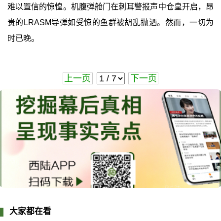
难以置信的惊惶。机腹弹舱门在刺耳警报声中仓皇开启，昂
贵的LRASM导弹如受惊的鱼群被胡乱抛洒。然而，一切为
时已晚。
上一页
下一页
大家都在看