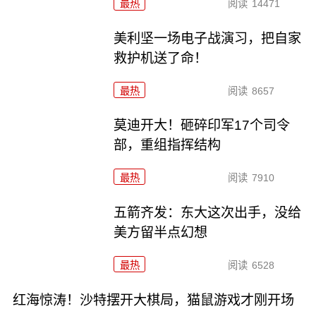
最热
阅读
14471
美利坚一场电子战演习，把自家
救护机送了命！
最热
阅读
8657
莫迪开大！砸碎印军17个司令
部，重组指挥结构
最热
阅读
7910
五箭齐发：东大这次出手，没给
美方留半点幻想
最热
阅读
6528
红海惊涛！沙特摆开大棋局，猫鼠游戏才刚开场