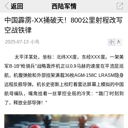
返回
西陆军情
中国霹雳-XX捅破天！800公里射程改写
空战铁律
小
大
2025-07-13
小鸟
太平洋某处，坐标：北纬XX度，东经XXX度。一架美
军B-1B“枪骑兵”战略轰炸机正以0.9马赫的速度在平流层巡
航，机腹弹舱和外部挂架满载36枚AGM-158C LRASM隐身
远程反舰导弹。机长史密斯上校盯着雷达屏幕上模拟的中国
航母编队，嘴角挂着一丝掌控全局的冷笑：“‘踹门’时刻到
了，释放全部导弹！”