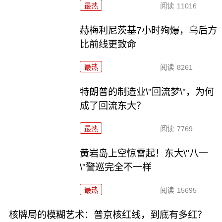
最热
阅读
11016
赫梅利尼茨基7小时殉爆，乌后方
比前线更致命
最热
阅读
8261
特朗普的制造业\"回流梦\"，为何
成了回流东大？
最热
阅读
7769
黄岩岛上空惊雷起！东大\"八一
\"警巡完全不一样
最热
阅读
15695
核牌局的模糊艺术：普京核红线，到底有多红？