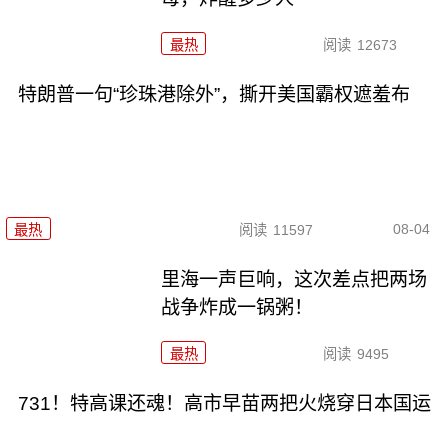
最热
阅读
12673
特朗普一句“珍珠港除外”，撕开美国霸权遮羞布
08-04
最热
阅读
11597
里海一声巨响，这次差点把两场
战争炸成一锅粥！
最热
阅读
9495
731！特高课还魂！高市早苗两把火烧穿日本国运