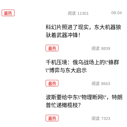
08-04
最热
阅读
11301
科幻片照进了现实，东大机器狼
驮着武器冲锋！
最热
阅读
8839
千机压境：俄乌战场上的\"蜂群
\"博弈与东大启示
最热
阅读
8663
波斯要给中东\"物理断网\"，特朗
普忙递橄榄枝？
最热
阅读
7323