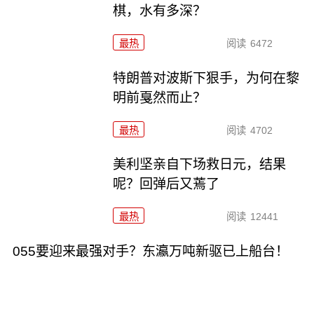
棋，水有多深？
最热
阅读
6472
特朗普对波斯下狠手，为何在黎
明前戛然而止？
最热
阅读
4702
美利坚亲自下场救日元，结果
呢？回弹后又蔫了
最热
阅读
12441
055要迎来最强对手？东瀛万吨新驱已上船台！