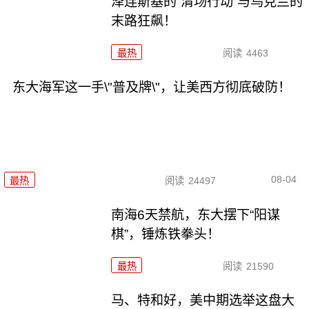
泽连斯基的“清场行动”与乌克兰的
末路狂飙！
最热
阅读
4463
东大海军这一手\"普及牌\"，让美西方彻底破防！
08-04
最热
阅读
24497
南海6天禁航，东大摆下“阳谋
棋”，锤炼铁拳头！
最热
阅读
21590
马、特和好，美中期选举这盘大