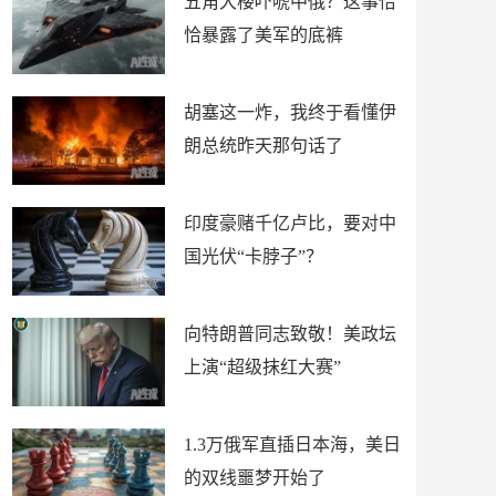
五角大楼吓唬中俄？这事恰
恰暴露了美军的底裤
胡塞这一炸，我终于看懂伊
朗总统昨天那句话了
印度豪赌千亿卢比，要对中
国光伏“卡脖子”？
向特朗普同志致敬！美政坛
上演“超级抹红大赛”
1.3万俄军直插日本海，美日
的双线噩梦开始了