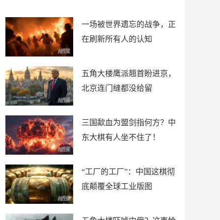
了
裤
一场被世界遗忘的战争，正
在刷新所有人的认知
五角大楼鹰派翘首盼进京，
北京连门缝都没给留
三国歃血为盟剑指何方？中
东大棋有人坐不住了！
“工厂的工厂”：中国这棋彻
底颠覆全球工业版图