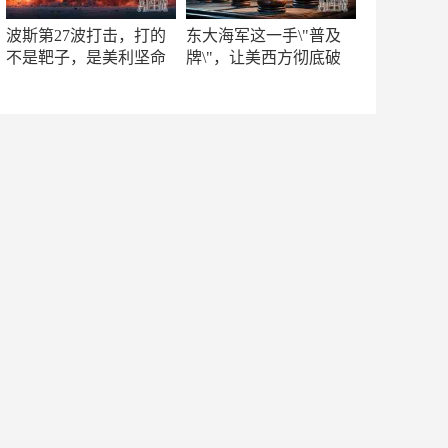
波斯第27波打击，打的
东大海军这一手\"普及
不是靶子，是美利坚命
牌\"，让美西方彻底破
门
防！