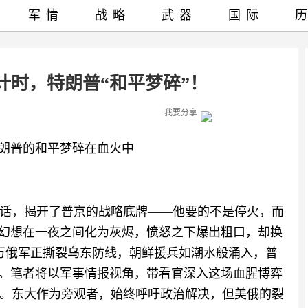
军情
战略
武器
国际
计时，特朗普“和平梦碎”！
我要分享
特朗普的和平梦碎在血火中
通话，揭开了普京的战略底牌——他要的不是停火，而
”幻想在一夜之间化为灰烬，愤怒之下爆出粗口，却换
万俄军正撕裂乌东防线，朝鲜援兵如潮水般涌入，普
”。笔者将以军事情报视角，带看官深入这场血腥博弈
。东大作为旁观者，始终呼吁政治解决，但美俄的裂