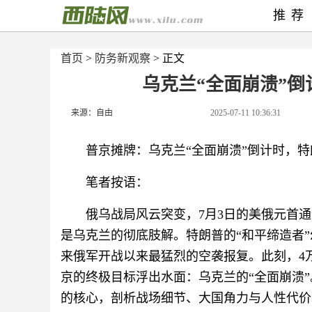
推荐
首页
>
防务新观察
> 正文
乌克兰“全面崩溃”倒
来源：自由
2025-07-11 10:36:31
普京摊牌：乌克兰“全面崩溃”倒计时，
笔者按语：
俄乌战局风云突变，7月3日的美俄元首
是乌克兰的彻底肢解。特朗普的“和平缔造者
来俄军开战以来最猛烈的空袭报复。此刻，4
京的终极目标浮出水面：乌克兰的“全面崩溃
的核心，剖析战场细节、大国角力与人性代价