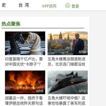
历史
台湾
APP访问
登录
热点聚焦
印度豪赌千亿卢比，要
五角大楼鹰派翘首盼进
对中国光伏“卡脖子”？
京，北京连门缝都没给
留
胡塞这一炸，我终于看
五角大楼吓唬中俄？这
懂伊朗总统昨天那句话
事恰恰暴露了美军的底