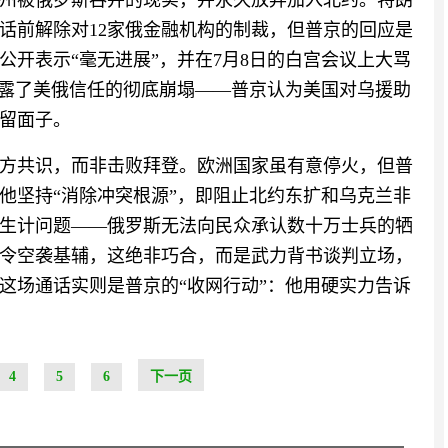
州被俄罗斯吞并的现实，并永久放弃加入北约。特朗
话前解除对12家俄金融机构的制裁，但普京的回应是
开表示“毫无进展”，并在7月8日的白宫会议上大骂
暴露了美俄信任的彻底崩塌——普京认为美国对乌援助
留面子。
方共识，而非击败拜登。欧洲国家虽有意停火，但普
他坚持“消除冲突根源”，即阻止北约东扩和乌克兰非
生计问题——俄罗斯无法向民众承认数十万士兵的牺
令空袭基辅，这绝非巧合，而是武力背书谈判立场，
这场通话实则是普京的“收网行动”：他用硬实力告诉
4
5
6
下一页