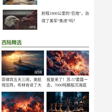
射程1800公里的“巨炮”，治
得了美军“焦虑”吗？
西陆精选
菲律宾五天三闹，美航
报复来了！苏-57雷霆一
母压阵，布林肯说了大
击，7000吨粮船沉海底
实话