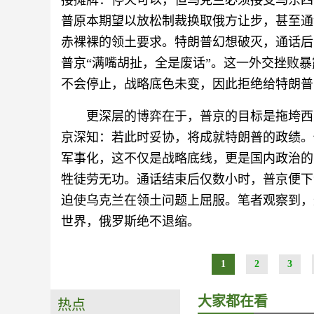
接摊牌：停火可以，但乌克兰必须接受乌东四
普原本期望以放松制裁换取俄方让步，甚至通
赤裸裸的领土要求。特朗普幻想破灭，通话后公
普京“满嘴胡扯，全是废话”。这一外交挫败
不会停止，战略底色未变，因此拒绝给特朗普
更深层的博弈在于，普京的目标是拖垮西
京深知：若此时妥协，将成就特朗普的政绩。
军事化，这不仅是战略底线，更是国内政治的
牲徒劳无功。通话结束后仅数小时，普京便下
迫使乌克兰在领土问题上屈服。笔者观察到，
世界，俄罗斯绝不退缩。
1
2
3
大家都在看
热点