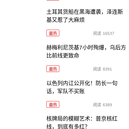
土耳其货船在黑海遭袭，泽连斯
基又惹了大麻烦
最热
阅读
16537
赫梅利尼茨基7小时殉爆，乌后方
比前线更致命
最热
阅读
8391
以色列内讧公开化！防长一句
话，军队不买账
最热
阅读
6389
核牌局的模糊艺术：普京核红
线，到底有多红？