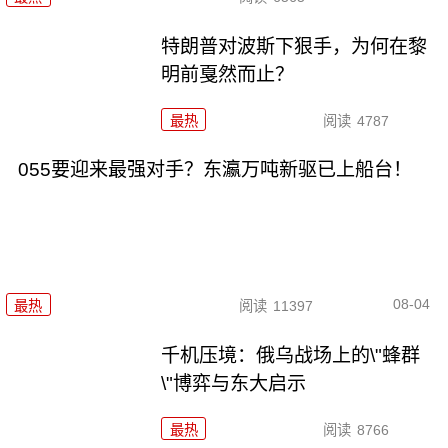
特朗普对波斯下狠手，为何在黎
明前戛然而止？
最热
阅读
4787
055要迎来最强对手？东瀛万吨新驱已上船台！
08-04
最热
阅读
11397
千机压境：俄乌战场上的\"蜂群
\"博弈与东大启示
最热
阅读
8766