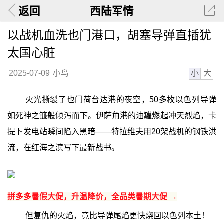
返回
西陆军情
以战机血洗也门港口，胡塞导弹直插犹
太国心脏
小
大
2025-07-09
小鸟
火光撕裂了也门荷台达港的夜空，50多枚以色列导弹
如死神之镰般倾泻而下。伊萨角港的油罐燃起冲天烈焰，卡
提卜发电站瞬间陷入黑暗——特拉维夫用20架战机的钢铁洪
流，在红海之滨写下最新战书。
拼多多暑假大促，升温降价，全品类暑期大促 →
但复仇的火焰，竟比导弹尾焰更快烧回以色列本土！