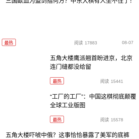
三国歃血为盟剑指何方？中东大棋有人坐不住了！
08-07
最热
阅读
17883
五角大楼鹰派翘首盼进京，北京
连门缝都没给留
最热
阅读
15441
“工厂的工厂”：中国这棋彻底颠覆
全球工业版图
最热
阅读
15578
五角大楼吓唬中俄？这事恰恰暴露了美军的底裤