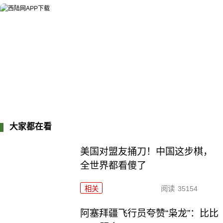
大家都在看
美国对盟友捅刀！中国这步棋，
全世界都看傻了
相关
阅读
35154
阿塞拜疆飞行员夸赞“枭龙”：比比