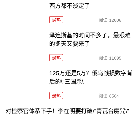
西方都不淡定了
最热
阅读
12606
泽连斯基的时间不多了，最艰难
的冬天又要来了
最热
阅读
11095
125万还是5万？俄乌战损数字背
后的\"三国杀\"
最热
阅读
8504
对检察官体系下手！李在明要打破\"青瓦台魔咒\"