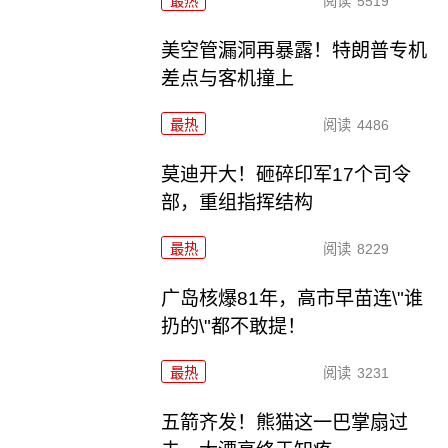
最热
阅读
5519
美空管漏洞再暴露！特朗普专机
差点与客机撞上
最热
阅读
4486
莫迪开大！砸碎印军17个司令
部，重组指挥结构
最热
阅读
8229
广岛核爆81年，高市早苗连\"谁
扔的\"都不敢提！
最热
阅读
3231
五箭齐发！熊猫这一巴掌扇过