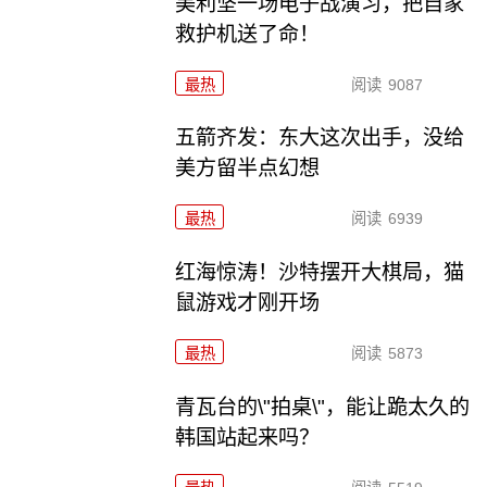
美利坚一场电子战演习，把自家
救护机送了命！
最热
阅读
9087
五箭齐发：东大这次出手，没给
美方留半点幻想
最热
阅读
6939
红海惊涛！沙特摆开大棋局，猫
鼠游戏才刚开场
最热
阅读
5873
青瓦台的\"拍桌\"，能让跪太久的
韩国站起来吗？