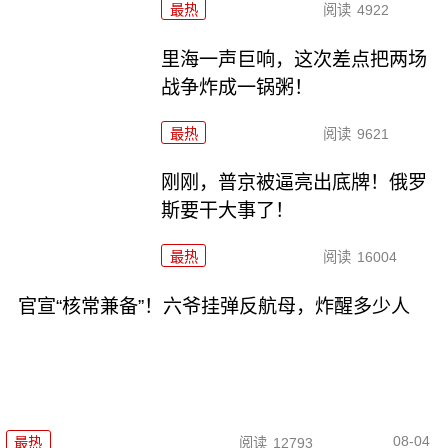
最热
阅读
4922
里海一声巨响，这次差点把两场
战争炸成一锅粥！
最热
阅读
9621
刚刚，普京被逼亮出底牌！俄罗
斯要干大事了！
最热
阅读
16004
官宣“核常兼备”！六爷挂弹反航母，炸醒多少人
08-04
最热
阅读
12793