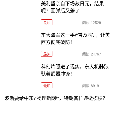
美利坚亲自下场救日元，结果
呢？回弹后又蔫了
最热
阅读
12529
东大海军这一手\"普及牌\"，让美
西方彻底破防！
最热
阅读
24767
科幻片照进了现实，东大机器狼
驮着武器冲锋！
最热
阅读
8919
波斯要给中东\"物理断网\"，特朗普忙递橄榄枝？