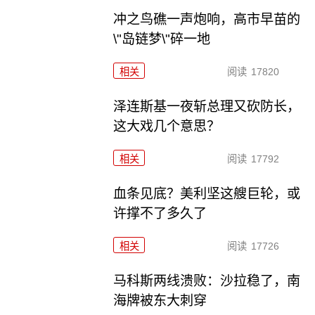
冲之鸟礁一声炮响，高市早苗的
\"岛链梦\"碎一地
相关
阅读
17820
泽连斯基一夜斩总理又砍防长，
这大戏几个意思？
相关
阅读
17792
血条见底？美利坚这艘巨轮，或
许撑不了多久了
相关
阅读
17726
马科斯两线溃败：沙拉稳了，南
海牌被东大刺穿