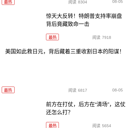
08-05
最热
阅读
8304
惊天大反转！特朗普支持率崩盘
背后竟藏致命一击
最热
阅读
7918
美国如此救日元，背后藏着三重收割日本的阳谋！
08-05
最热
阅读
6817
前方在打仗，后方在“清场”，这仗
还怎么打？
最热
阅读
5654