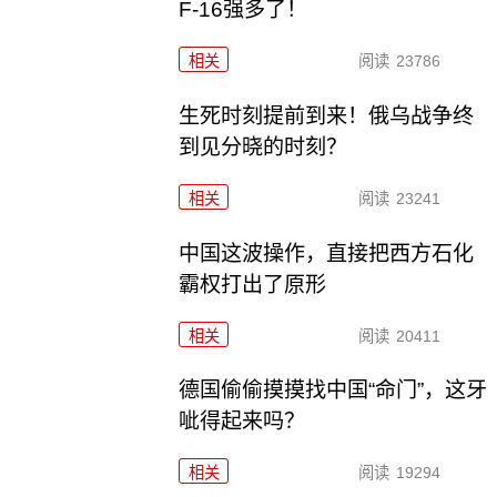
F-16强多了！
相关
阅读
23786
生死时刻提前到来！俄乌战争终
到见分晓的时刻？
相关
阅读
23241
中国这波操作，直接把西方石化
霸权打出了原形
相关
阅读
20411
德国偷偷摸摸找中国“命门”，这牙
呲得起来吗？
相关
阅读
19294