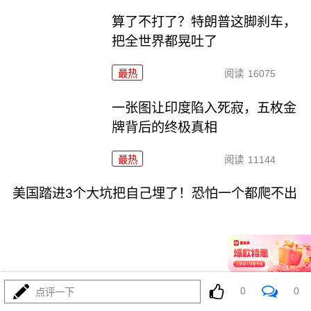
算了不打了？特朗普这脚刹车，
把全世界都晃吐了
最热
阅读
16075
一张图让印度陷入死寂，五枚金
牌背后的终极真相
最热
阅读
11144
美国踏进3个大坑把自己埋了！恐怕一个都爬不出
08-03
最热
阅读
18249
0
0
点评一下