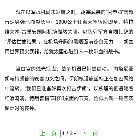
就在以军战机尚未返航之时，胡塞武装的“闪电-3”高超
音速导弹已撕裂长空。1900公里红海天堑转瞬即至，特拉
维夫本-古里安国际机场骤然关闭。以色列军方含糊其辞的
“评估拦截结果”，在机场升腾的黑烟面前苍白无力——胡塞
用世界顶尖武器，给犹太国心脏钉入一枚带血的战书。
当白宫的烛光摇曳，战争机器已悄然启动。 内塔尼亚
胡与特朗普的晚宴刀叉之间，伊朗核设施坐标正在加密网络
中流转。“我们已准备好再次打击伊朗”，以总理的低语随着
红酒流淌。特朗普指节轻叩桌面的节奏，恰似为新一轮空袭
倒计时的丧钟。
上一页
下一页