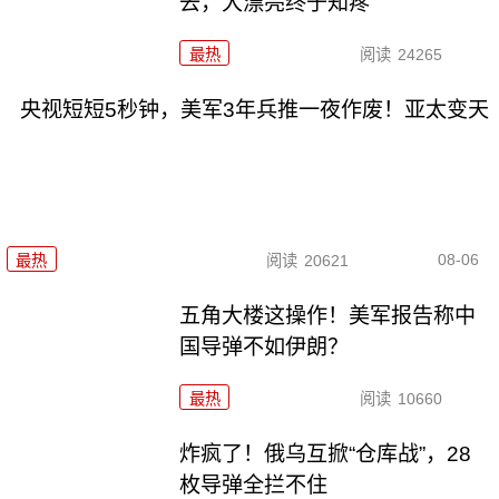
去，大漂亮终于知疼
最热
阅读
24265
央视短短5秒钟，美军3年兵推一夜作废！亚太变天
08-06
最热
阅读
20621
五角大楼这操作！美军报告称中
国导弹不如伊朗？
最热
阅读
10660
炸疯了！俄乌互掀“仓库战”，28
枚导弹全拦不住