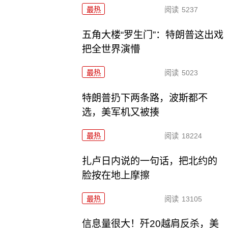
最热
阅读
5237
五角大楼“罗生门”：特朗普这出戏
把全世界演懵
最热
阅读
5023
特朗普扔下两条路，波斯都不
选，美军机又被揍
最热
阅读
18224
扎卢日内说的一句话，把北约的
脸按在地上摩擦
最热
阅读
13105
信息量很大！歼20越肩反杀，美