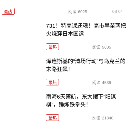
08-04
最热
阅读
6025
731！特高课还魂！高市早苗两把
火烧穿日本国运
最热
阅读
5605
泽连斯基的“清场行动”与乌克兰的
末路狂飙！
最热
阅读
4539
南海6天禁航，东大摆下“阳谋
棋”，锤炼铁拳头！
最热
阅读
21840