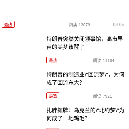
08-05
最热
阅读
13079
特朗普突然关闭领事馆，高市早
苗的美梦该醒了
最热
阅读
11164
特朗普的制造业\"回流梦\"，为何
成了回流东大？
最热
阅读
7921
扎胖摊牌：乌克兰的\"北约梦\"为
何成了一地鸡毛？