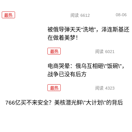
08-06
最热
阅读
6612
被俄导弹天天“洗地”，泽连斯基还
在做着美梦！
最热
阅读
6021
电商哭晕：俄乌互相砸\"饭碗\"，
战争已没有后方
最热
阅读
4323
766亿买不来安全？美核潜光鲜\"大计划\"的背后