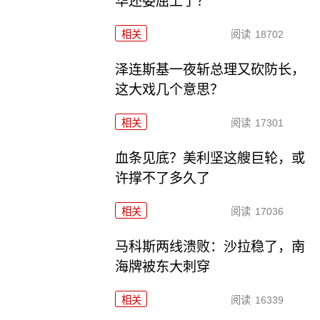
华还委屈上了？
相关
阅读
18702
泽连斯基一夜斩总理又砍防长，
这大戏几个意思？
相关
阅读
17301
血条见底？美利坚这艘巨轮，或
许撑不了多久了
相关
阅读
17036
马科斯两线溃败：沙拉稳了，南
海牌被东大刺穿
相关
阅读
16339