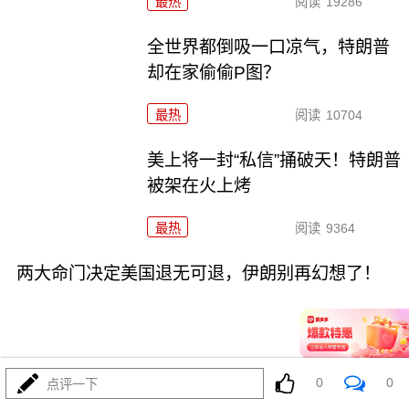
最热
阅读
19286
全世界都倒吸一口凉气，特朗普
却在家偷偷P图？
最热
阅读
10704
美上将一封“私信”捅破天！特朗普
被架在火上烤
最热
阅读
9364
两大命门决定美国退无可退，伊朗别再幻想了！
0
0
点评一下
08-02
最热
阅读
6983