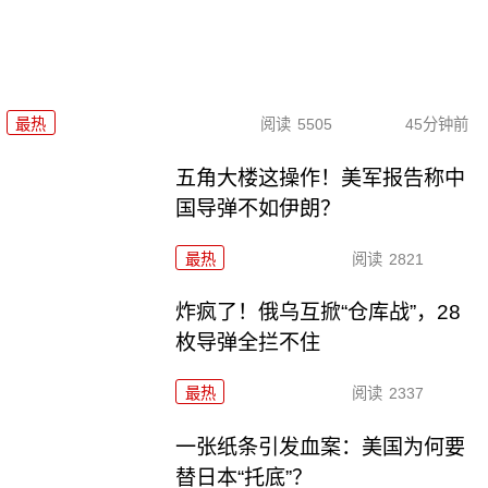
最热
阅读
5505
45分钟前
五角大楼这操作！美军报告称中
国导弹不如伊朗？
最热
阅读
2821
炸疯了！俄乌互掀“仓库战”，28
枚导弹全拦不住
最热
阅读
2337
一张纸条引发血案：美国为何要
替日本“托底”？