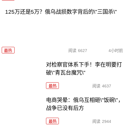
125万还是5万？俄乌战损数字背后的\"三国杀\"
最热
阅读
6627
4小时前
对检察官体系下手！李在明要打
破\"青瓦台魔咒\"
最热
阅读
4637
电商哭晕：俄乌互相砸\"饭碗\"，
战争已没有后方
最热
阅读
2944