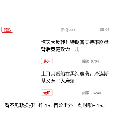
08-05
最热
阅读
4449
惊天大反转！特朗普支持率崩盘
背后竟藏致命一击
最热
阅读
6704
土耳其货船在黑海遭袭，泽连斯
基又惹了大麻烦
最热
阅读
15240
看不见就挨打！歼-15T百公里外一剑封喉F-15J