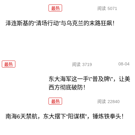
最热
阅读
5071
泽连斯基的“清场行动”与乌克兰的末路狂飙！
08-04
最热
阅读
3719
东大海军这一手\"普及牌\"，让美
西方彻底破防！
最热
阅读
22840
南海6天禁航，东大摆下“阳谋棋”，锤炼铁拳头！