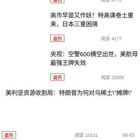
最热
阅读
4773
高市早苗又作妖！特高课卷土重
来，日本三重困境
最热
阅读
4177
央视：空警600横空出世，美航母
最强王牌失效
最热
阅读
22806
美利坚资源收割局：特朗普为何对乌稀土\"摊牌\"
08-03
最热
阅读
10131