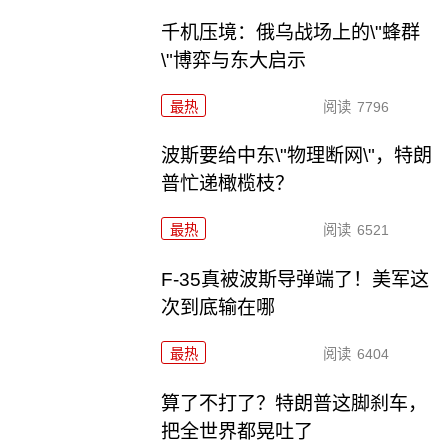
千机压境：俄乌战场上的\"蜂群
\"博弈与东大启示
最热
阅读
7796
波斯要给中东\"物理断网\"，特朗
普忙递橄榄枝？
最热
阅读
6521
F-35真被波斯导弹端了！美军这
次到底输在哪
最热
阅读
6404
算了不打了？特朗普这脚刹车，
把全世界都晃吐了