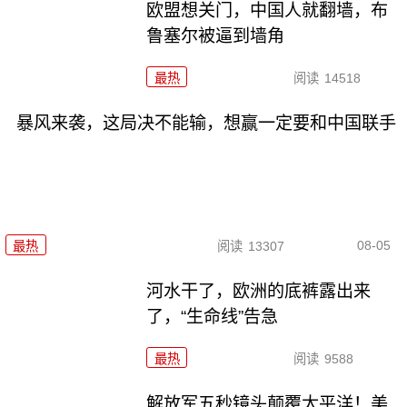
欧盟想关门，中国人就翻墙，布
鲁塞尔被逼到墙角
最热
阅读
14518
暴风来袭，这局决不能输，想赢一定要和中国联手
08-05
最热
阅读
13307
河水干了，欧洲的底裤露出来
了，“生命线”告急
最热
阅读
9588
解放军五秒镜头颠覆太平洋！美