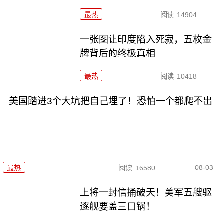
最热
阅读
14904
一张图让印度陷入死寂，五枚金
牌背后的终极真相
最热
阅读
10418
美国踏进3个大坑把自己埋了！恐怕一个都爬不出
08-03
最热
阅读
16580
上将一封信捅破天！美军五艘驱
逐舰要盖三口锅！