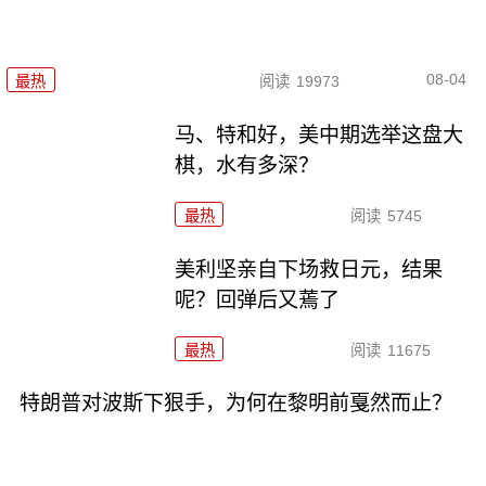
08-04
最热
阅读
19973
马、特和好，美中期选举这盘大
棋，水有多深？
最热
阅读
5745
美利坚亲自下场救日元，结果
呢？回弹后又蔫了
最热
阅读
11675
特朗普对波斯下狠手，为何在黎明前戛然而止？