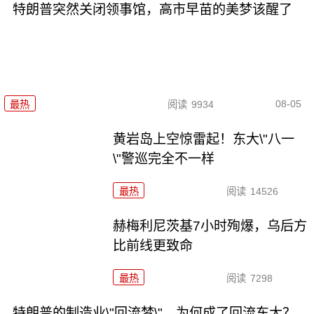
特朗普突然关闭领事馆，高市早苗的美梦该醒了
08-05
最热
阅读
9934
黄岩岛上空惊雷起！东大\"八一
\"警巡完全不一样
最热
阅读
14526
赫梅利尼茨基7小时殉爆，乌后方
比前线更致命
最热
阅读
7298
特朗普的制造业\"回流梦\"，为何成了回流东大？