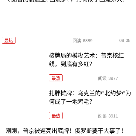
08-05
最热
阅读
6889
核牌局的模糊艺术：普京核红
线，到底有多红？
最热
阅读
3977
扎胖摊牌：乌克兰的\"北约梦\"为
何成了一地鸡毛？
最热
阅读
3911
刚刚，普京被逼亮出底牌！俄罗斯要干大事了！