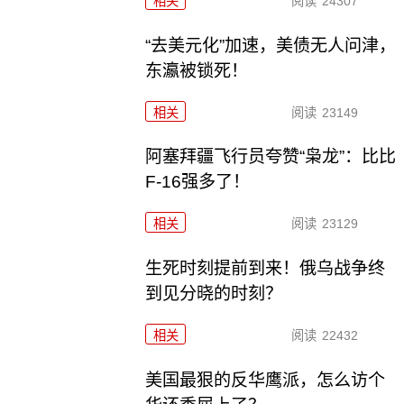
相关
阅读
24307
“去美元化”加速，美债无人问津，
东瀛被锁死！
相关
阅读
23149
阿塞拜疆飞行员夸赞“枭龙”：比比
F-16强多了！
相关
阅读
23129
生死时刻提前到来！俄乌战争终
到见分晓的时刻？
相关
阅读
22432
美国最狠的反华鹰派，怎么访个