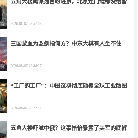
五角大楼鹰派翘首盼进京，北京连门缝都没给留
2026-08-07 23:57:53
三国歃血为盟剑指何方？中东大棋有人坐不住
了！
2026-08-07 23:44:27
“工厂的工厂”：中国这棋彻底颠覆全球工业版图
2026-08-07 23:27:11
五角大楼吓唬中俄？这事恰恰暴露了美军的底裤