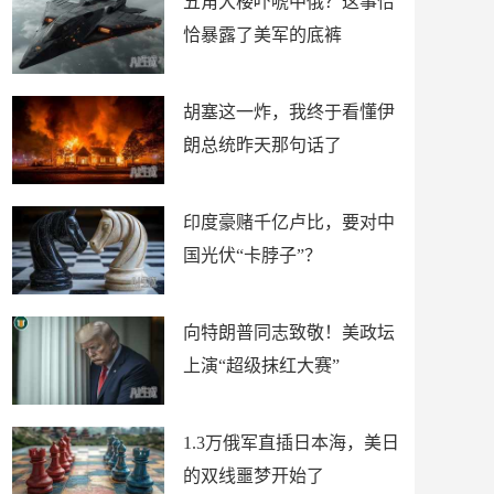
五角大楼吓唬中俄？这事恰
恰暴露了美军的底裤
胡塞这一炸，我终于看懂伊
朗总统昨天那句话了
印度豪赌千亿卢比，要对中
国光伏“卡脖子”？
向特朗普同志致敬！美政坛
上演“超级抹红大赛”
1.3万俄军直插日本海，美日
的双线噩梦开始了