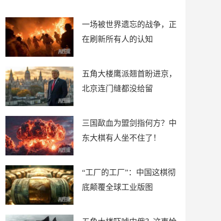
了
裤
一场被世界遗忘的战争，正
在刷新所有人的认知
五角大楼鹰派翘首盼进京，
北京连门缝都没给留
三国歃血为盟剑指何方？中
东大棋有人坐不住了！
“工厂的工厂”：中国这棋彻
底颠覆全球工业版图