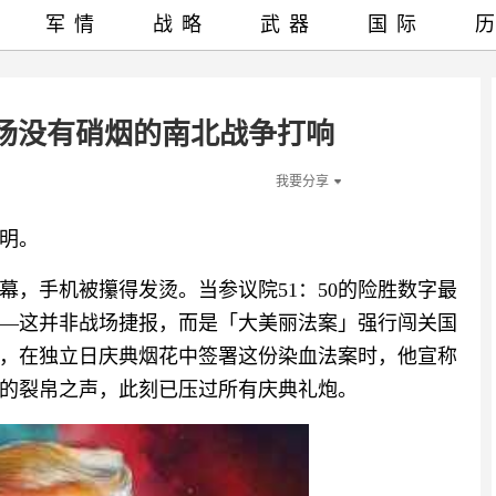
军情
战略
武器
国际
场没有硝烟的南北战争打响
我要分享
明。
幕，手机被攥得发烫。当参议院51：50的险胜数字最
—这并非战场捷报，而是「大美丽法案」强行闯关国
，在独立日庆典烟花中签署这份染血法案时，他宣称
的裂帛之声，此刻已压过所有庆典礼炮。