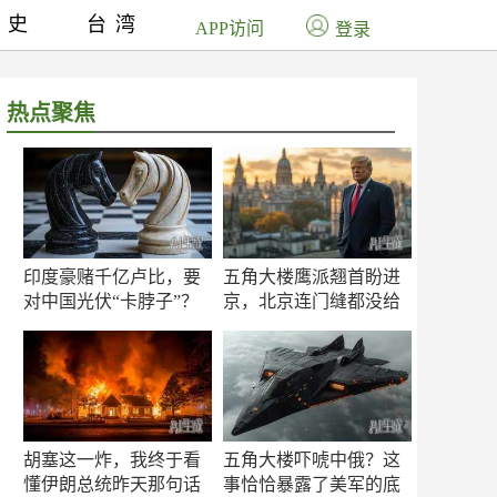
历史
台湾
APP访问
登录
热点聚焦
印度豪赌千亿卢比，要
五角大楼鹰派翘首盼进
对中国光伏“卡脖子”？
京，北京连门缝都没给
留
胡塞这一炸，我终于看
五角大楼吓唬中俄？这
懂伊朗总统昨天那句话
事恰恰暴露了美军的底