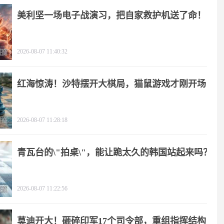
美利坚一场电子战演习，把自家救护机送了命！
2026-08-07 11:40:32
红海惊涛！沙特摆开大棋局，猫鼠游戏才刚开场
2026-08-07 11:28:18
青瓦台的\"拍桌\"，能让跪太久的韩国站起来吗？
2026-08-07 11:22:56
莫迪开大！砸碎印军17个司令部，重组指挥结构