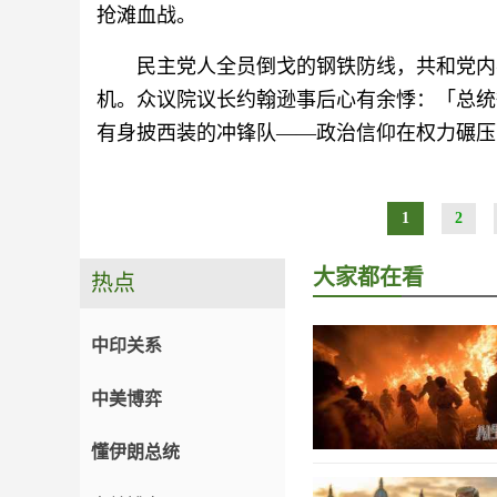
抢滩血战。
民主党人全员倒戈的钢铁防线，共和党内
机。众议院议长约翰逊事后心有余悸：「总统
有身披西装的冲锋队——政治信仰在权力碾压
1
2
大家都在看
热点
中印关系
中美博弈
懂伊朗总统