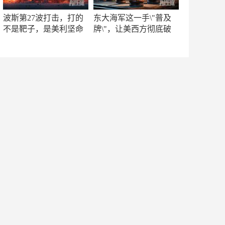
波斯第27波打击，打的
东大海军这一手\"普及
不是靶子，是美利坚命
牌\"，让美西方彻底破
门
防！