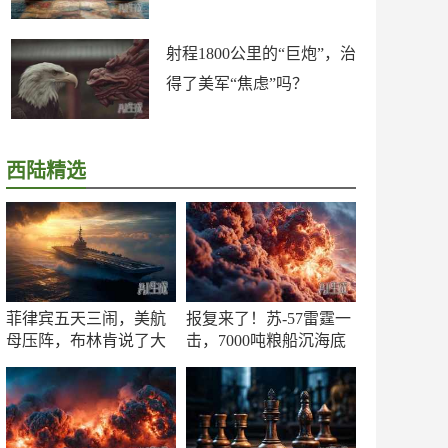
射程1800公里的“巨炮”，治
得了美军“焦虑”吗？
西陆精选
菲律宾五天三闹，美航
报复来了！苏-57雷霆一
母压阵，布林肯说了大
击，7000吨粮船沉海底
实话