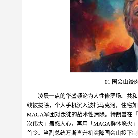
01 国会山
凌晨一点的华盛顿沦为人性修罗场。共和
线被拔除，个人手机沉入波托马克河，住宅如
MAGA军团对叛徒的战术性清除。特朗普在
次伟大」蛊惑人心，再用「MAGA群体怒火
首令。当副总统万斯直升机突降国会山投下制胜