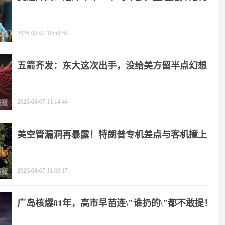
2026-08-07 10:59:58
五箭齐发：东大这次出手，没给美方留半点幻想
2026-08-07 11:14:46
美空管漏洞再暴露！特朗普专机差点与客机撞上
2026-08-07 11:03:17
广岛核爆81年，高市早苗连\"谁扔的\"都不敢提！