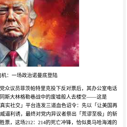
绞肉机：一场政治诺曼底登陆
党众议员菲茨帕特里克投下反对票后，其办公室电话
同斯大林格勒巷战中的废墟般人去楼空——这是
「真实社交」平台连发三道血色诏令：先以「让美国再
」威逼利诱，最终对党内异议者祭出「荒谬至极」的斩
票，这场212：214的死亡冲锋，恰似奥马哈海滩的