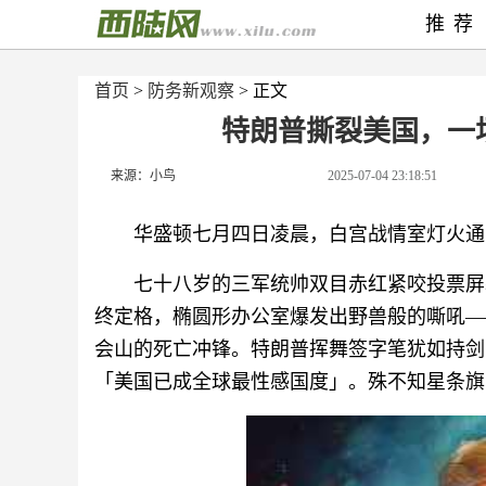
推荐
首页
>
防务新观察
> 正文
特朗普撕裂美国，一
来源：小鸟
2025-07-04 23:18:51
华盛顿七月四日凌晨，白宫战情室灯火通
七十八岁的三军统帅双目赤红紧咬投票屏
终定格，椭圆形办公室爆发出野兽般的嘶吼—
会山的死亡冲锋。特朗普挥舞签字笔犹如持剑
「美国已成全球最性感国度」。殊不知星条旗