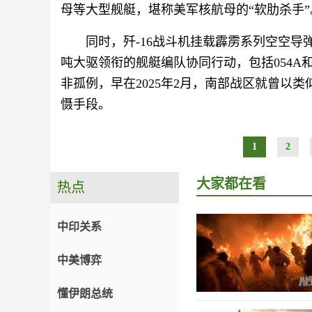
母等大型舰艇，堪称美军核航母的“软肋杀手”
同时，歼-16战斗机挂载霹雳系列空空导
吨大驱领衔的舰艇编队协同行动，包括054A
非孤例，早在2025年2月，南部战区就曾以
慑手段。
1
2
大家都在看
热点
中印关系
中美博弈
懂伊朗总统