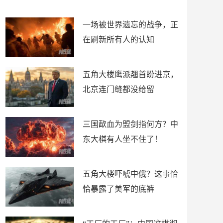
了
裤
一场被世界遗忘的战争，正
在刷新所有人的认知
五角大楼鹰派翘首盼进京，
北京连门缝都没给留
三国歃血为盟剑指何方？中
东大棋有人坐不住了！
五角大楼吓唬中俄？这事恰
恰暴露了美军的底裤