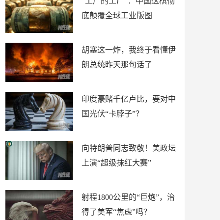
“工厂的工厂”：中国这棋彻
底颠覆全球工业版图
胡塞这一炸，我终于看懂伊
朗总统昨天那句话了
印度豪赌千亿卢比，要对中
国光伏“卡脖子”？
向特朗普同志致敬！美政坛
上演“超级抹红大赛”
射程1800公里的“巨炮”，治
得了美军“焦虑”吗？