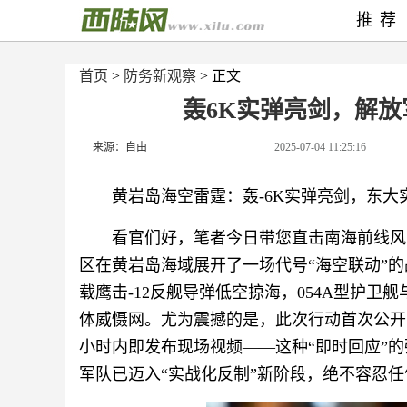
推荐
首页
>
防务新观察
> 正文
轰6K实弹亮剑，解
来源：自由
2025-07-04 11:25:16
黄岩岛海空雷霆：轰-6K实弹亮剑，东大
看官们好，笔者今日带您直击南海前线风云
区在黄岩岛海域展开了一场代号“海空联动”的战
载鹰击-12反舰导弹低空掠海，054A型护卫
体威慑网。尤为震撼的是，此次行动首次公开了
小时内即发布现场视频——这种“即时回应”
军队已迈入“实战化反制”新阶段，绝不容忍