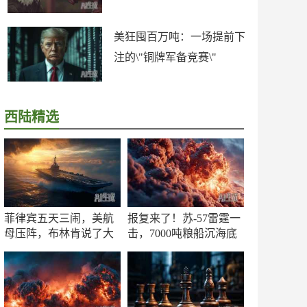
美狂囤百万吨：一场提前下
注的\"铜牌军备竞赛\"
西陆精选
菲律宾五天三闹，美航
报复来了！苏-57雷霆一
母压阵，布林肯说了大
击，7000吨粮船沉海底
实话