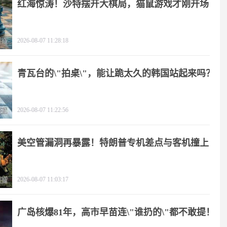
红海惊涛！沙特摆开大棋局，猫鼠游戏才刚开场
2026-08-07 11:28:18
青瓦台的\"拍桌\"，能让跪太久的韩国站起来吗？
2026-08-07 11:22:56
美空管漏洞再暴露！特朗普专机差点与客机撞上
2026-08-07 11:03:17
广岛核爆81年，高市早苗连\"谁扔的\"都不敢提！