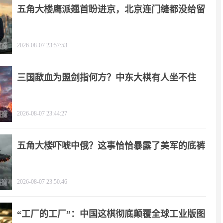
五角大楼鹰派翘首盼进京，北京连门缝都没给留
2026-08-07 23:57:53
三国歃血为盟剑指何方？中东大棋有人坐不住
了！
2026-08-07 23:44:27
五角大楼吓唬中俄？这事恰恰暴露了美军的底裤
2026-08-07 23:50:46
“工厂的工厂”：中国这棋彻底颠覆全球工业版图