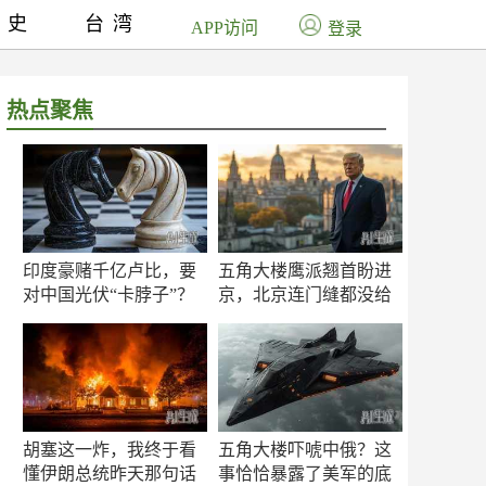
历史
台湾
APP访问
登录
热点聚焦
印度豪赌千亿卢比，要
五角大楼鹰派翘首盼进
对中国光伏“卡脖子”？
京，北京连门缝都没给
留
胡塞这一炸，我终于看
五角大楼吓唬中俄？这
懂伊朗总统昨天那句话
事恰恰暴露了美军的底