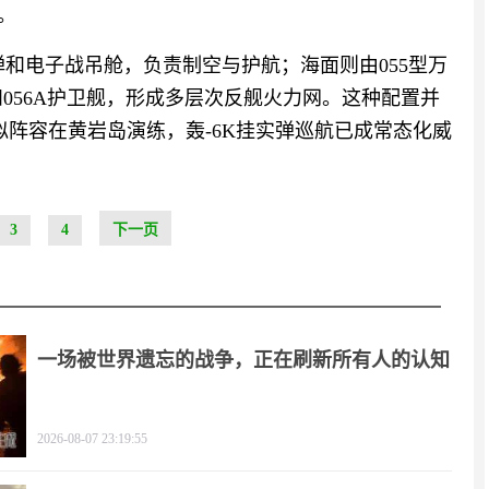
。
弹和电子战吊舱，负责制空与护航；海面则由055型万
和056A护卫舰，形成多层次反舰火力网。这种配置并
类似阵容在黄岩岛演练，轰-6K挂实弹巡航已成常态化威
3
4
下一页
一场被世界遗忘的战争，正在刷新所有人的认知
2026-08-07 23:19:55