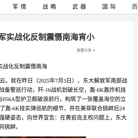
军情
战略
武器
国际
放军实战化反制震慑南海宵小
我要分享
实战化反制震慑南海
。就在昨日（2025年7月3日），东大解放军南部战
备警巡行动，歼-16战机划破长空，轰-6K轰炸机挂
舰与056A型护卫舰破浪前行，构筑了一张覆盖海空的立
轰-6K挂实弹巡航的细节，并在美菲联合挑衅后24
的强硬姿态，向世界宣告：在黄岩岛主权问题上，东大
任何挑衅。