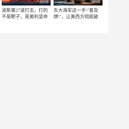
波斯第27波打击，打的
东大海军这一手\"普及
不是靶子，是美利坚命
牌\"，让美西方彻底破
门
防！