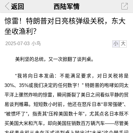
返回
西陆军情
惊雷！特朗普对日亮核弹级关税，东大
坐收渔利？
小
大
2025-07-03
小鸟
美利坚的总统，又一次掀翻了谈判桌。
“我将向日本发函：不能满足要求，对日关税将是
30%、35%或我们决定的任何数字！” 特朗普的咆哮如同太
平洋上骤然炸响的惊雷，瞬间撕裂了美日之间看似平静的贸
易谈判帷幕。短短数小时前，他还在怒斥日本“非常强硬”、
“被惯坏了”，指责其“压榨美国数十年”，尤其点名日本既不
买美国大米和汽车，却向美国狂销数百万辆汽车——尽管美
方代表此前从未在正式谈判桌上抛出过“大米”这个棘手问