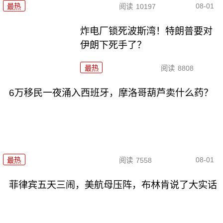
08-01
最热
阅读
10197
炸电厂锁死波斯湾！特朗普要对
伊朗下死手了？
最热
阅读
8808
6万移民一夜涌入西班牙，摩洛哥葫芦卖什么药？
08-01
最热
阅读
7558
菲律宾五天三闹，美航母压阵，布林肯说了大实话