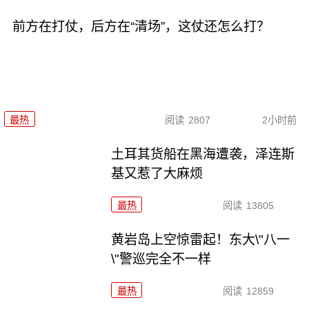
前方在打仗，后方在“清场”，这仗还怎么打？
最热
阅读
2807
2小时前
土耳其货船在黑海遭袭，泽连斯
基又惹了大麻烦
最热
阅读
13805
黄岩岛上空惊雷起！东大\"八一
\"警巡完全不一样
最热
阅读
12859