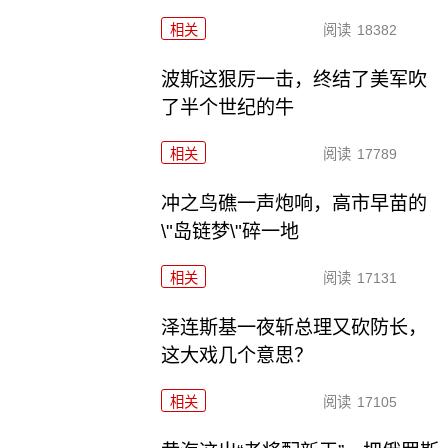
相关
阅读
18382
波斯这狠厉一击，终结了美军吹
了半个世纪的牛
相关
阅读
17789
冲之鸟礁一声炮响，高市早苗的
\"岛链梦\"碎一地
相关
阅读
17131
泽连斯基一夜斩总理又砍防长，
这大戏几个意思？
相关
阅读
17105