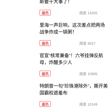
斯要干大事了！
最热
阅读
14205
里海一声巨响，这次差点把两场
战争炸成一锅粥！
最热
阅读
8027
官宣“核常兼备”！六爷挂弹反航
母，炸醒多少人
最热
阅读
10905
特朗普一句“珍珠港除外”，撕开美
国霸权遮羞布
最热
阅读
10149