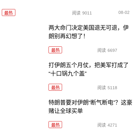
08-02
最热
阅读
9011
两大命门决定美国退无可退，伊
朗别再幻想了！
最热
阅读
6697
打伊朗五个月仗，把美军打成了
“十口锅九个盖”
最热
阅读
5118
特朗普要对伊朗“断气断电”？这豪
赌让全球买单
最热
阅读
4271