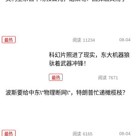
08-04
最热
阅读
11234
科幻片照进了现实，东大机器狼
驮着武器冲锋！
最热
阅读
7671
波斯要给中东\"物理断网\"，特朗普忙递橄榄枝？
08-04
最热
阅读
6165