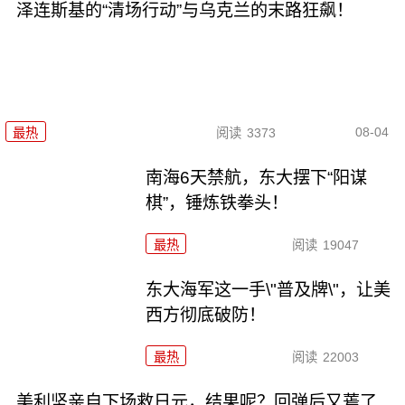
泽连斯基的“清场行动”与乌克兰的末路狂飙！
08-04
最热
阅读
3373
南海6天禁航，东大摆下“阳谋
棋”，锤炼铁拳头！
最热
阅读
19047
东大海军这一手\"普及牌\"，让美
西方彻底破防！
最热
阅读
22003
美利坚亲自下场救日元，结果呢？回弹后又蔫了