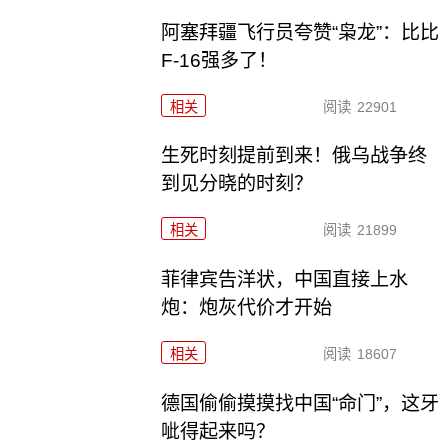
阿塞拜疆飞行员夸赞“枭龙”：比比
F-16强多了！
相关
阅读
22901
生死时刻提前到来！俄乌战争终
到见分晓的时刻？
相关
阅读
21899
菲律宾告洋状，中国直接上水
炮：炮灰代价才开始
相关
阅读
18607
德国偷偷摸摸找中国“命门”，这牙
呲得起来吗？