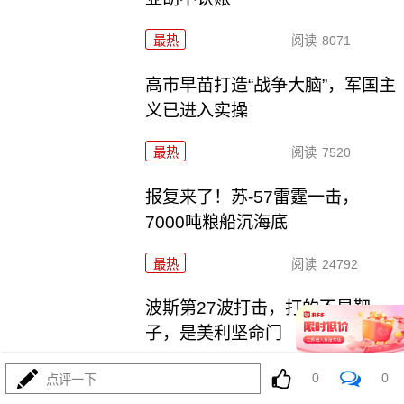
最热
阅读
8071
高市早苗打造“战争大脑”，军国主
义已进入实操
最热
阅读
7520
报复来了！苏-57雷霆一击，
7000吨粮船沉海底
最热
阅读
24792
波斯第27波打击，打的不是靶
子，是美利坚命门
最热
阅读
24200
0
0
点评一下