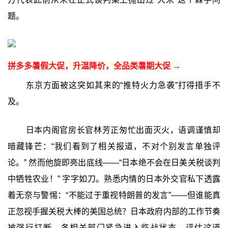
题。
拼多多暑假大促，升温降价，全品类暑期大促 →
东京方面被这突如其来的“推特火力急袭”打得措手不
及。
日本内阁官房长官林芳正匆忙出面灭火，语调谨慎却
暗藏锋芒：“我们看到了相关报道，不对个别发言单独评
论。” 然而他旋即亮出底线——“日本绝不会在日美关税谈判
中牺牲农业！” 字字如刀。熟悉内情的日本外交官私下透露
着无奈与警惕：“不能过于重视特朗普的发言”——但谁能真
正忽视手握关税大棒的美国总统？日本政府内部的工作节奏
被强行打断，各相关部门紧急进入临战状态，评估这道