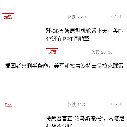
07-31
最热
阅读
26576
歼-36五架原型机轮番上天，美F-
47还在PPT画鸭翼
最热
阅读
20438
爱国者只剩半条命，美军却拉着沙特去伊拉克踩雷
07-31
最热
阅读
11722
特朗普官宣“哈马斯缴械”，内塔尼
亚胡不认账