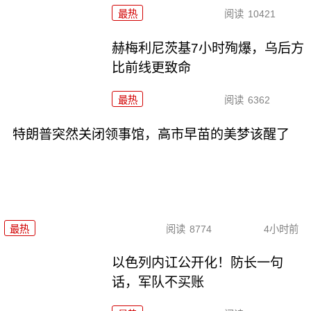
最热
阅读
10421
赫梅利尼茨基7小时殉爆，乌后方
比前线更致命
最热
阅读
6362
特朗普突然关闭领事馆，高市早苗的美梦该醒了
最热
阅读
8774
4小时前
以色列内讧公开化！防长一句
话，军队不买账