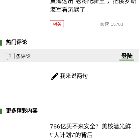
黄海这出“老将配新王”，把俄罗斯
海军看沉默了
相关
阅读
15703
热门评论
登陆
0
条评论
我来说两句
更多精彩内容
766亿买不来安全？美核潜光鲜
\"大计划\"的背后