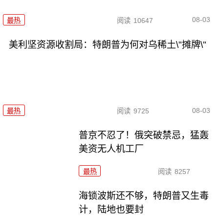
08-03
最热
阅读
10647
美利坚资源收割局：特朗普为何对乌稀土\"摊牌\"
08-03
最热
阅读
9725
普京不忍了！俄突破禁忌，猛轰
美资无人机工厂
最热
阅读
8257
海锁波斯还不够，特朗普又生毒
计，陆地也要封