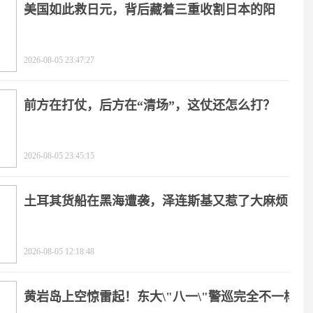
美国如此救日元，背后藏着三重收割日本的阳
谋！
2026-08-05 23:47:27
前方在打仗，后方在“清场”，这仗还怎么打？
2026-08-05 23:45:15
土耳其货船在黑海遭袭，泽连斯基又惹了大麻烦
2026-08-05 12:18:48
黄岩岛上空惊雷起！东大\"八一\"警巡完全不一样