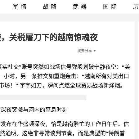
军情
战略
武器
国际
袭，关税屠刀下的越南惊魂夜
我要分享
真实社交”账号突然如战场信号弹般划破宁静夜空：“美
到一小时，另一条推文如重炮轰击：“越南所有对美出口
市场！” 字字如刀，瞬间点燃全球贸易战场新烽烟。
：深夜突袭与河内的窒息时刻
推文发布在华盛顿深夜，恰是越南繁忙的工作日午后。信
然通明。这绝非寻常谈判节奏，而是典型的“特朗普