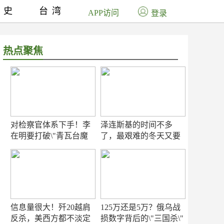
历史
台湾
APP访问
登录
热点聚焦
对检察官体系下手！李
泽连斯基的时间不多
在明要打破\"青瓦台魔
了，最艰难的冬天又要
咒\"
来了
信息量很大！歼20越肩
125万还是5万？俄乌战
反杀，美西方都不淡定
损数字背后的\"三国杀\"