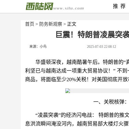
推荐
首页
>
防务新观察
> 正文
巨震！特朗普凌晨突
来源：小鸟
2025-07-03 22:08:12
华盛顿深夜，越南酷暑午后。特朗普的“
利坚已与越南达成一项重大贸易协议！” 不
商品，将面临至少20%关税！对美国彻底开放
一、关税核弹
“凌晨突袭”的经济闪电战： 特朗普的
息洪流瞬间淹没河内，越南贸易部大楼灯火骤