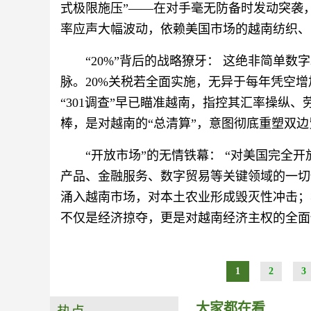
式极限施压”——在对手毫无防备时发动突袭
率应声大幅波动，依赖美国市场的越南纺织、
“20%”背后的战略獠牙： 这绝非简单
脉。20%关税若全面实施，无异于每年凭空增
“301调查”早已瞄准越南，指控其汇率操纵、
棒，是对越南的“总清算”，意图彻底重塑双
“开放市场”的无情铁幕： “对美国完全
产品、金融服务、数字贸易等关键领域的一切
涌入越南市场，对本土农业形成毁灭性冲击；
不仅是经济掠夺，更是对越南经济主权的全面
1
2
3
大家都在看