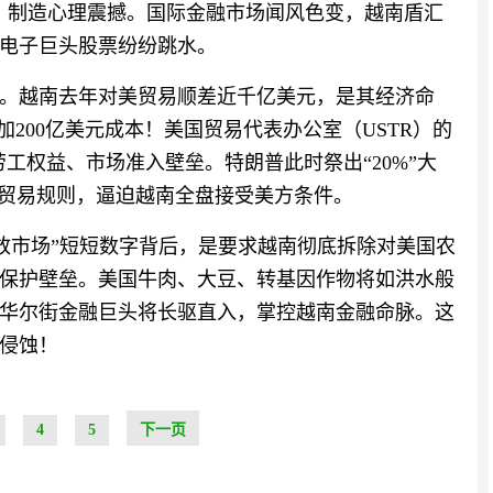
，制造心理震撼。国际金融市场闻风色变，越南盾汇
电子巨头股票纷纷跳水。
数字。越南去年对美贸易顺差近千亿美元，是其经济命
加200亿美元成本！美国贸易代表办公室（USTR）的
劳工权益、市场准入壁垒。特朗普此时祭出“20%”大
边贸易规则，逼迫越南全盘接受美方条件。
开放市场”短短数字背后，是要求越南彻底拆除对美国农
保护壁垒。美国牛肉、大豆、转基因作物将如洪水般
华尔街金融巨头将长驱直入，掌控越南金融命脉。这
侵蚀！
4
5
下一页