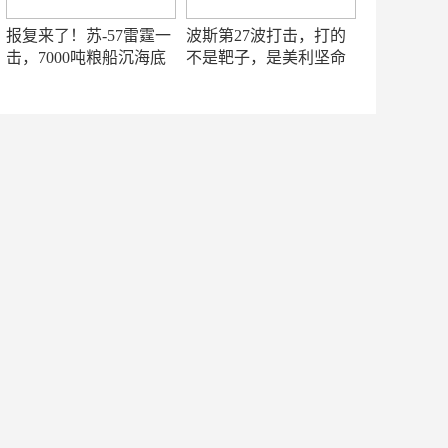
报复来了！苏-57雷霆一
波斯第27波打击，打的
击，7000吨粮船沉海底
不是靶子，是美利坚命
门