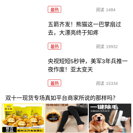
最热
阅读
1484
五箭齐发！熊猫这一巴掌扇过
去，大漂亮终于知疼
最热
阅读
19932
央视短短5秒钟，美军3年兵推一
夜作废！亚太变天
最热
阅读
15334
双十一现货专场真如平台商家所说的那样吗？