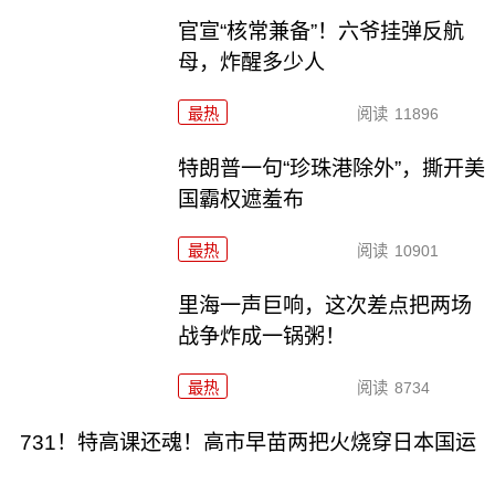
官宣“核常兼备”！六爷挂弹反航
母，炸醒多少人
最热
阅读
11896
特朗普一句“珍珠港除外”，撕开美
国霸权遮羞布
最热
阅读
10901
里海一声巨响，这次差点把两场
战争炸成一锅粥！
最热
阅读
8734
731！特高课还魂！高市早苗两把火烧穿日本国运