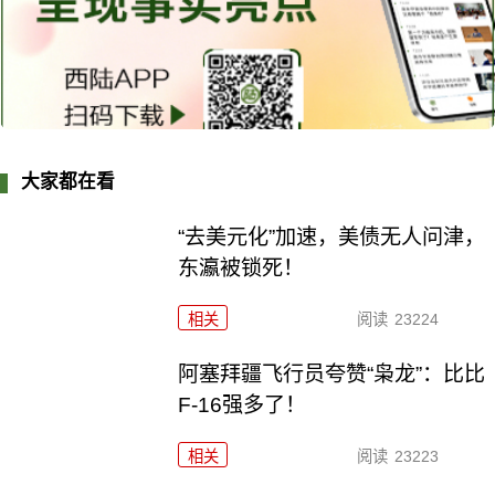
大家都在看
“去美元化”加速，美债无人问津，
东瀛被锁死！
相关
阅读
23224
阿塞拜疆飞行员夸赞“枭龙”：比比
F-16强多了！
相关
阅读
23223