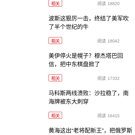
相关
阅读
18820
波斯这狠厉一击，终结了美军吹
了半个世纪的牛
相关
阅读
18042
美伊停火是幌子？穆杰塔巴回
信，把中东棋盘掀了
相关
阅读
17332
马科斯两线溃败：沙拉稳了，南
海牌被东大刺穿
相关
阅读
16415
黄海这出“老将配新王”，把俄罗斯