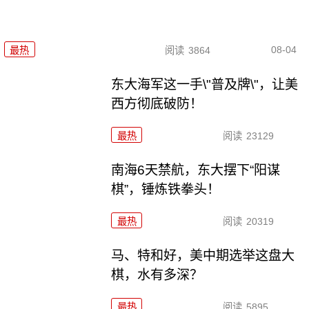
08-04
最热
阅读
3864
东大海军这一手\"普及牌\"，让美
西方彻底破防！
最热
阅读
23129
南海6天禁航，东大摆下“阳谋
棋”，锤炼铁拳头！
最热
阅读
20319
马、特和好，美中期选举这盘大
棋，水有多深？
最热
阅读
5895