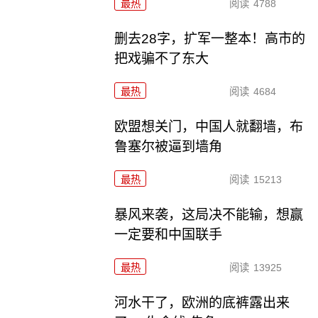
最热
阅读
4788
删去28字，扩军一整本！高市的
把戏骗不了东大
最热
阅读
4684
欧盟想关门，中国人就翻墙，布
鲁塞尔被逼到墙角
最热
阅读
15213
暴风来袭，这局决不能输，想赢
一定要和中国联手
最热
阅读
13925
河水干了，欧洲的底裤露出来