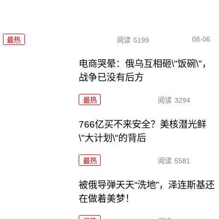
08-06
最热
阅读
5199
电商哭晕：俄乌互相砸\"饭碗\"，
战争已没有后方
最热
阅读
3294
766亿买不来安全？美核潜光鲜
\"大计划\"的背后
最热
阅读
5581
被俄导弹天天“洗地”，泽连斯基还
在做着美梦！