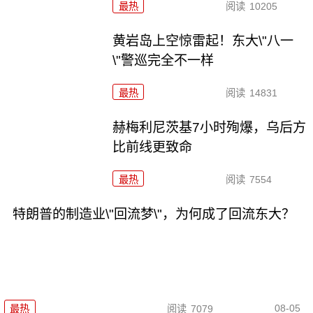
最热
阅读
10205
黄岩岛上空惊雷起！东大\"八一
\"警巡完全不一样
最热
阅读
14831
赫梅利尼茨基7小时殉爆，乌后方
比前线更致命
最热
阅读
7554
特朗普的制造业\"回流梦\"，为何成了回流东大？
08-05
最热
阅读
7079