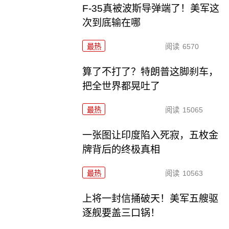
F-35真被波斯导弹端了！美军这
次到底输在哪
最热
阅读
6570
算了不打了？特朗普这脚刹车，
把全世界都晃吐了
最热
阅读
15065
一张图让印度陷入死寂，五枚金
牌背后的终极真相
最热
阅读
10563
上将一封信捅破天！美军五艘驱
逐舰要盖三口锅！