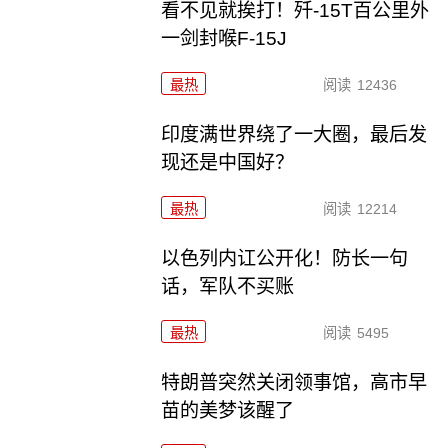
看不见就挨打！歼-15T百公里外
一剑封喉F-15J
最热
阅读
12436
印度满世界绕了一大圈，最后发
现还是中国好？
最热
阅读
12214
以色列内讧公开化！防长一句
话，军队不买账
最热
阅读
5495
特朗普突然关闭领事馆，高市早
苗的美梦该醒了