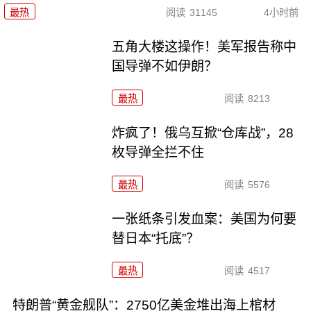
最热
阅读
31145
4小时前
五角大楼这操作！美军报告称中
国导弹不如伊朗？
最热
阅读
8213
炸疯了！俄乌互掀“仓库战”，28
枚导弹全拦不住
最热
阅读
5576
一张纸条引发血案：美国为何要
替日本“托底”？
最热
阅读
4517
特朗普“黄金舰队”：2750亿美金堆出海上棺材