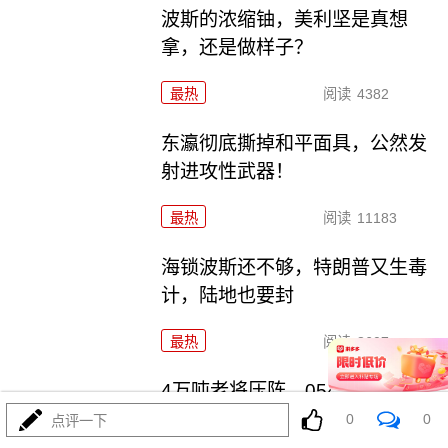
波斯的浓缩铀，美利坚是真想
拿，还是做样子？
最热
阅读
4382
东瀛彻底撕掉和平面具，公然发
射进攻性武器！
最热
阅读
11183
海锁波斯还不够，特朗普又生毒
计，陆地也要封
最热
阅读
8607
4万吨老将压阵，054B新锐亮
相：美菲仔细品品
0
0
点评一下