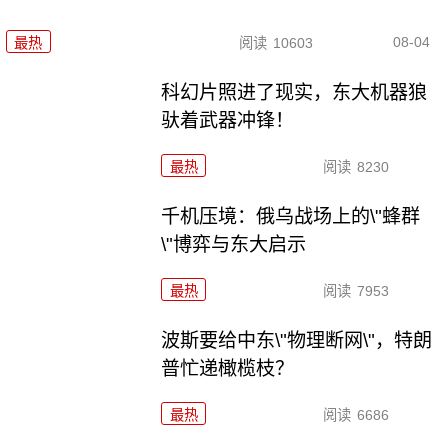
08-04
最热
阅读
10603
科幻片照进了现实，东大机器狼
驮着武器冲锋！
最热
阅读
8230
千机压境：俄乌战场上的\"蜂群
\"博弈与东大启示
最热
阅读
7953
波斯要给中东\"物理断网\"，特朗
普忙递橄榄枝？
最热
阅读
6686