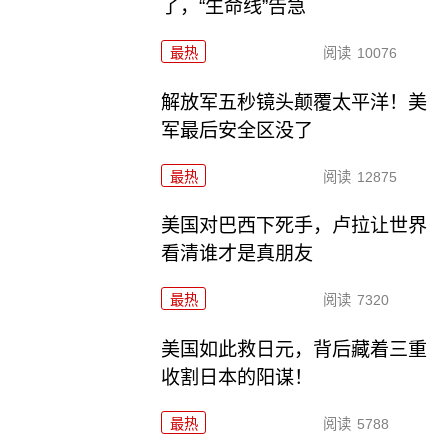
了，“生命线”告急
最热
阅读
10076
解放军五秒镜头颠覆太平洋！美
军最后安全区没了
最热
阅读
12875
美国对巴西下死手，卢拉让世界
看清谁才是真朋友
最热
阅读
7320
美国如此救日元，背后藏着三重
收割日本的阳谋！
最热
阅读
5788