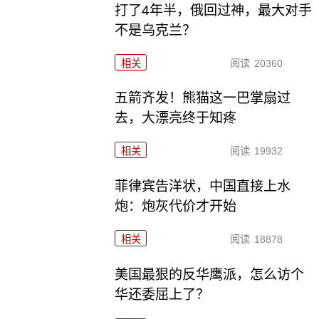
打了4年半，俄回过神，最大对手
不是乌克兰？
相关
阅读
20360
五箭齐发！熊猫这一巴掌扇过
去，大漂亮终于知疼
相关
阅读
19932
菲律宾告洋状，中国直接上水
炮：炮灰代价才开始
相关
阅读
18878
美国最狠的反华鹰派，怎么访个
华还委屈上了？