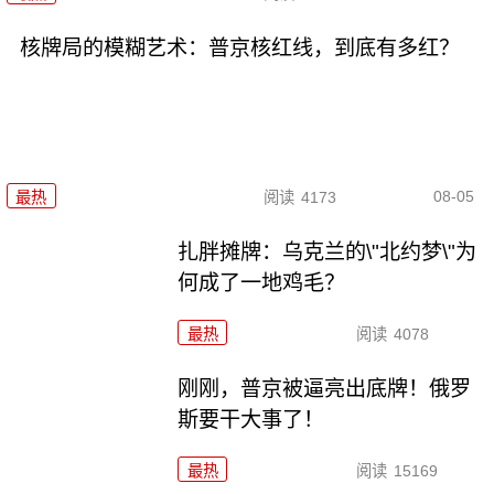
核牌局的模糊艺术：普京核红线，到底有多红？
08-05
最热
阅读
4173
扎胖摊牌：乌克兰的\"北约梦\"为
何成了一地鸡毛？
最热
阅读
4078
刚刚，普京被逼亮出底牌！俄罗
斯要干大事了！
最热
阅读
15169