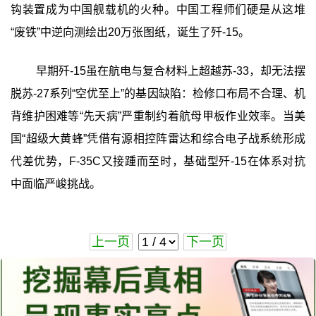
钩装置成为中国舰载机的火种。中国工程师们硬是从这堆
“废铁”中逆向测绘出20万张图纸，诞生了歼-15。
早期歼-15虽在航电与复合材料上超越苏-33，却无法摆
脱苏-27系列“空优至上”的基因缺陷：检修口布局不合理、机
背维护困难等“先天病”严重制约着航母甲板作业效率。当美
国“超级大黄蜂”凭借有源相控阵雷达和综合电子战系统形成
代差优势，F-35C又接踵而至时，基础型歼-15在体系对抗
中面临严峻挑战。
上一页
下一页