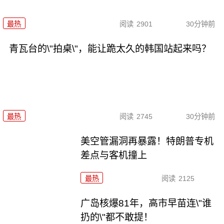
最热
阅读
2901
30分钟前
青瓦台的\"拍桌\"，能让跪太久的韩国站起来吗？
最热
阅读
2745
30分钟前
美空管漏洞再暴露！特朗普专机
差点与客机撞上
最热
阅读
2125
广岛核爆81年，高市早苗连\"谁
扔的\"都不敢提！