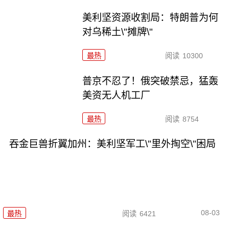
美利坚资源收割局：特朗普为何
对乌稀土\"摊牌\"
最热
阅读
10300
普京不忍了！俄突破禁忌，猛轰
美资无人机工厂
最热
阅读
8754
吞金巨兽折翼加州：美利坚军工\"里外掏空\"困局
08-03
最热
阅读
6421