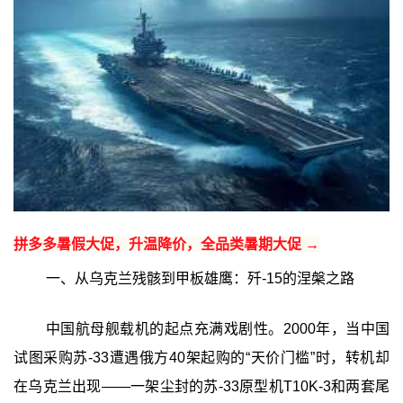
拼多多暑假大促，升温降价，全品类暑期大促 →
一、从乌克兰残骸到甲板雄鹰：歼-15的涅槃之路
中国航母舰载机的起点充满戏剧性。2000年，当中国
试图采购苏-33遭遇俄方40架起购的“天价门槛”时，转机却
在乌克兰出现——一架尘封的苏-33原型机T10K-3和两套尾