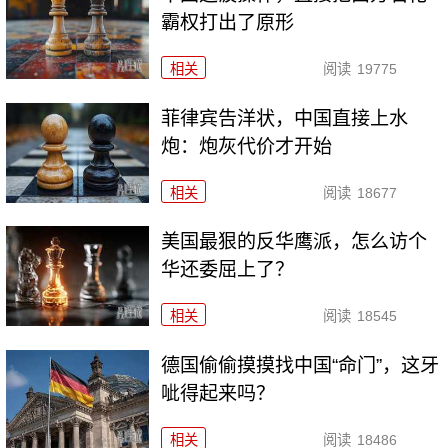
霸权打出了原形
相关
阅读
19775
菲律宾告洋状，中国直接上水
炮：炮灰代价才开始
相关
阅读
18677
美国最狠的反华鹰派，怎么访个
华还委屈上了？
相关
阅读
18545
德国偷偷摸摸找中国“命门”，这牙
呲得起来吗？
相关
阅读
18486