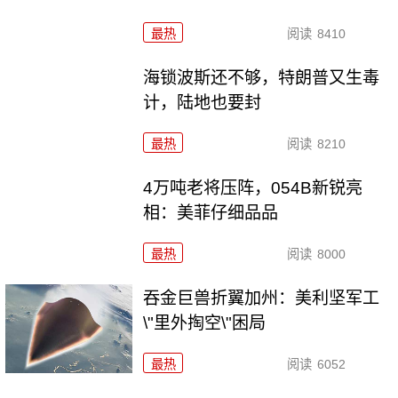
最热
阅读
8410
海锁波斯还不够，特朗普又生毒
计，陆地也要封
最热
阅读
8210
4万吨老将压阵，054B新锐亮
相：美菲仔细品品
最热
阅读
8000
吞金巨兽折翼加州：美利坚军工
\"里外掏空\"困局
最热
阅读
6052