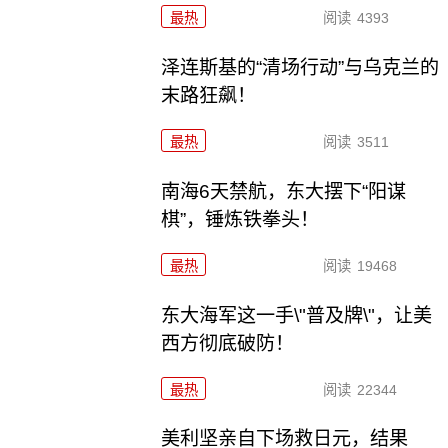
最热
阅读
4393
泽连斯基的“清场行动”与乌克兰的
末路狂飙！
最热
阅读
3511
南海6天禁航，东大摆下“阳谋
棋”，锤炼铁拳头！
最热
阅读
19468
东大海军这一手\"普及牌\"，让美
西方彻底破防！
最热
阅读
22344
美利坚亲自下场救日元，结果