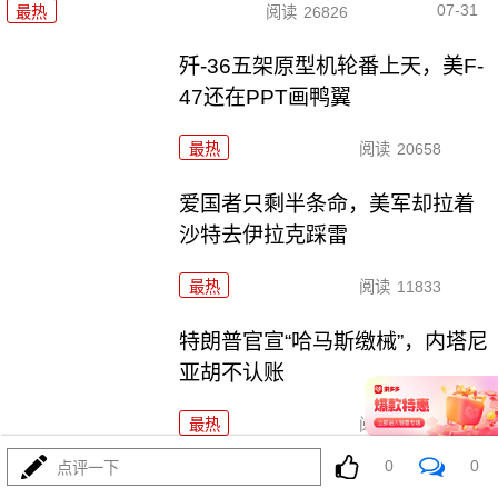
07-31
最热
阅读
26826
歼-36五架原型机轮番上天，美F-
47还在PPT画鸭翼
最热
阅读
20658
爱国者只剩半条命，美军却拉着
沙特去伊拉克踩雷
最热
阅读
11833
特朗普官宣“哈马斯缴械”，内塔尼
亚胡不认账
最热
阅读
8177
0
0
点评一下
高市早苗打造“战争大脑”，军国主