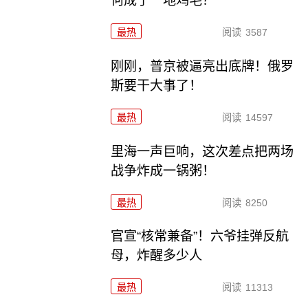
何成了一地鸡毛？
最热
阅读
3587
刚刚，普京被逼亮出底牌！俄罗
斯要干大事了！
最热
阅读
14597
里海一声巨响，这次差点把两场
战争炸成一锅粥！
最热
阅读
8250
官宣“核常兼备”！六爷挂弹反航
母，炸醒多少人
最热
阅读
11313