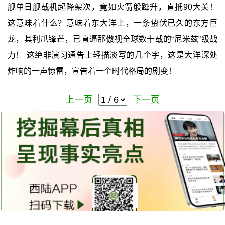
舰单日舰载机起降架次，竟如火箭般蹿升，直抵90大关！
这意味着什么？意味着东大洋上，一条蛰伏已久的东方巨
龙，其利爪锋芒，已直逼那傲视全球数十载的“尼米兹”级战
力！ 这绝非演习通告上轻描淡写的几个字，这是大洋深处
炸响的一声惊雷，宣告着一个时代格局的剧变！
上一页
下一页