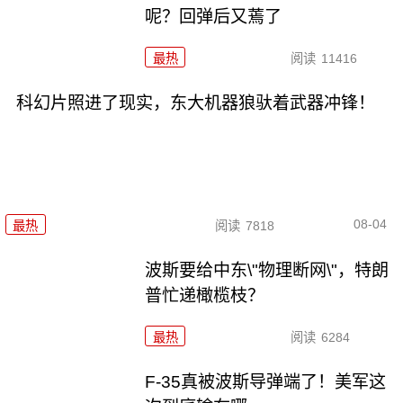
呢？回弹后又蔫了
最热
阅读
11416
科幻片照进了现实，东大机器狼驮着武器冲锋！
08-04
最热
阅读
7818
波斯要给中东\"物理断网\"，特朗
普忙递橄榄枝？
最热
阅读
6284
F-35真被波斯导弹端了！美军这