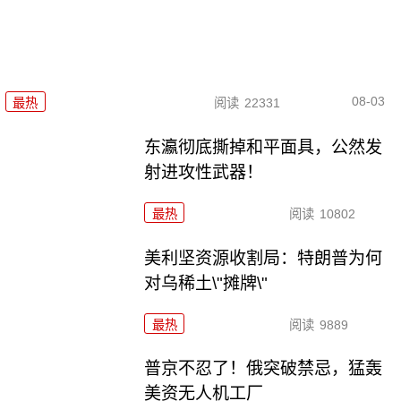
08-03
最热
阅读
22331
东瀛彻底撕掉和平面具，公然发
射进攻性武器！
最热
阅读
10802
美利坚资源收割局：特朗普为何
对乌稀土\"摊牌\"
最热
阅读
9889
普京不忍了！俄突破禁忌，猛轰
美资无人机工厂