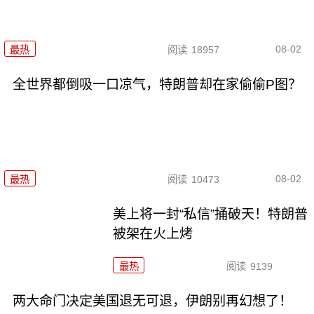
08-02
最热
阅读
18957
全世界都倒吸一口凉气，特朗普却在家偷偷P图？
08-02
最热
阅读
10473
美上将一封“私信”捅破天！特朗普
被架在火上烤
最热
阅读
9139
两大命门决定美国退无可退，伊朗别再幻想了！