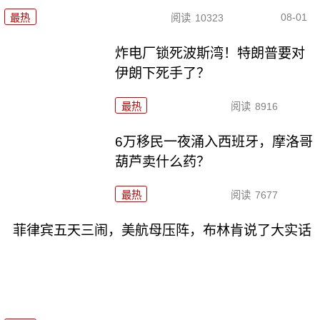
08-01
最热
阅读
10323
炸电厂锁死波斯湾！特朗普要对
伊朗下死手了？
最热
阅读
8916
6万移民一夜涌入西班牙，摩洛哥
葫芦卖什么药？
最热
阅读
7677
菲律宾五天三闹，美航母压阵，布林肯说了大实话