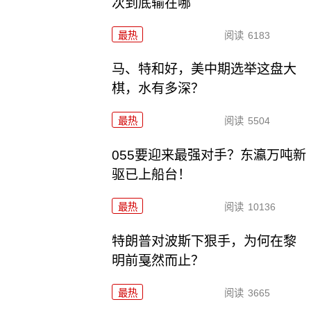
次到底输在哪
最热
阅读
6183
马、特和好，美中期选举这盘大
棋，水有多深？
最热
阅读
5504
055要迎来最强对手？东瀛万吨新
驱已上船台！
最热
阅读
10136
特朗普对波斯下狠手，为何在黎
明前戛然而止？
最热
阅读
3665