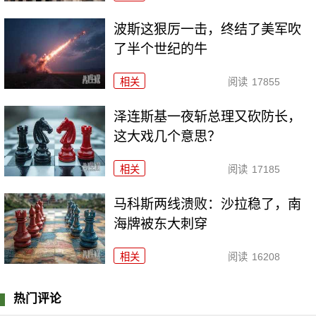
波斯这狠厉一击，终结了美军吹
了半个世纪的牛
相关
阅读
17855
泽连斯基一夜斩总理又砍防长，
这大戏几个意思？
相关
阅读
17185
马科斯两线溃败：沙拉稳了，南
海牌被东大刺穿
相关
阅读
16208
热门评论