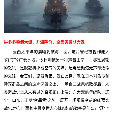
拼多多暑假大促，升温降价，全品类暑期大促 →
当西太平洋的晨曦刺破海平面，这片曾经被视作他人
“内海”的广袤水域，今日却被另一种声音主宰——那是涡轮
的怒吼，是舰载机撕破空气的尖啸，是电磁频谱无声却致命
的交锋！看官们，您没听错，就在此刻，就在日本列岛与菲
律宾群岛之间的这片深蓝之上，一场自二战风帆散尽后，人
类海战史上从未有过的奇观正在上演：东大双航母编队，辽
宁与山东，正以“背靠背”之势，展开一场规模空前的红蓝实
战化对抗！ 而其中最令世人心惊肉跳的数字是什么？“辽宁”