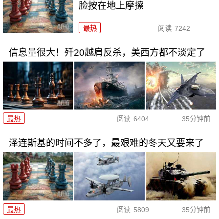
脸按在地上摩擦
最热
阅读
7242
信息量很大！歼20越肩反杀，美西方都不淡定了
最热
阅读
6404
35分钟前
泽连斯基的时间不多了，最艰难的冬天又要来了
最热
阅读
5809
35分钟前