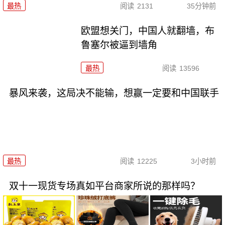
最热
阅读
2131
35分钟前
欧盟想关门，中国人就翻墙，布
鲁塞尔被逼到墙角
最热
阅读
13596
暴风来袭，这局决不能输，想赢一定要和中国联手
最热
阅读
12225
3小时前
双十一现货专场真如平台商家所说的那样吗？