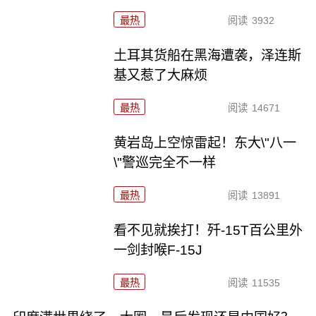
最热
阅读
3932
土耳其货船在黑海遭袭，泽连斯
基又惹了大麻烦
最热
阅读
14671
黄岩岛上空惊雷起！东大\"八一
\"警巡完全不一样
最热
阅读
13891
看不见就挨打！歼-15T百公里外
一剑封喉F-15J
最热
阅读
11535