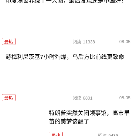
印度满世界绕了一大圈，最后发现还是中国好？
08-05
最热
阅读
11338
赫梅利尼茨基7小时殉爆，乌后方比前线更致命
08-05
最热
阅读
6891
特朗普突然关闭领事馆，高市早
苗的美梦该醒了
最热
阅读
9439