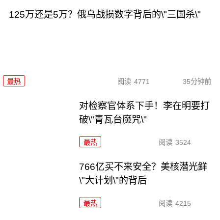
125万还是5万？俄乌战损数字背后的\"三国杀\"
最热
阅读
4771
35分钟前
对检察官体系下手！李在明要打
破\"青瓦台魔咒\"
最热
阅读
3524
766亿买不来安全？美核潜光鲜
\"大计划\"的背后
最热
阅读
4215