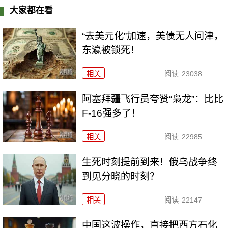
大家都在看
“去美元化”加速，美债无人问津，
东瀛被锁死！
相关
阅读
23038
阿塞拜疆飞行员夸赞“枭龙”：比比
F-16强多了！
相关
阅读
22985
生死时刻提前到来！俄乌战争终
到见分晓的时刻？
相关
阅读
22147
中国这波操作，直接把西方石化